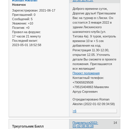
Roman Aleshin
12-30 11:47:57
Новичок
Доброго времени суток,
Зарегистрирован
: 2021-06-17
Дорогие друзья! Приглашаем
Приглашений:
0
Вас на турнир в г.Лиски. Он
Сообщений:
5
состоится 3 января 2022 в
Уважение:
+10
здании Лискинского
Позитив:
+0
шахматного клуба (ул.
Провел на форуме:
17 часов 21 минуту
Титова 4а). 9 туров, контроль
Последний визит:
времени 10 м + 5 сек
2023-05-01 18:52:58
добавления на ход.
Регистрация 11.30-12.00,
открытие 12.05. Уточнить
детали Вы сможете в проекте
положения. Приглашаются
все желающие!
Проект положения
Контактный телефон:
+79065829508
+79515404863 Манвелян
Артур Сергеевич
Отредактировано Roman
Aleshin (2022-01-02 09:34:58)
+6
Поделиться
2022-
14
Треугольник Билл
01-02 08:35:18