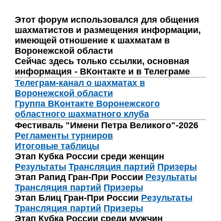
Этот форум использовался для общения
шахматистов и размещения информации,
имеющей отношение к шахматам в
Воронежской области
Сейчас здесь только ссылки, основная
информация - ВКонтакте и в Телеграме
Телеграм-канал о шахматах в
Воронежской области
Группа ВКонтакте Воронежского
областного шахматного клуба
Фестиваль "Имени Петра Великого"-2026
Регламенты турниров
Итоговые таблицы
Этап Кубка России среди женщин
Результаты
Трансляция партий
Призеры
Этап Рапид Гран-При России
Результаты
Трансляция партий
Призеры
Этап Блиц Гран-При России
Результаты
Трансляция партий
Призеры
Этап Кубка России среди мужчин