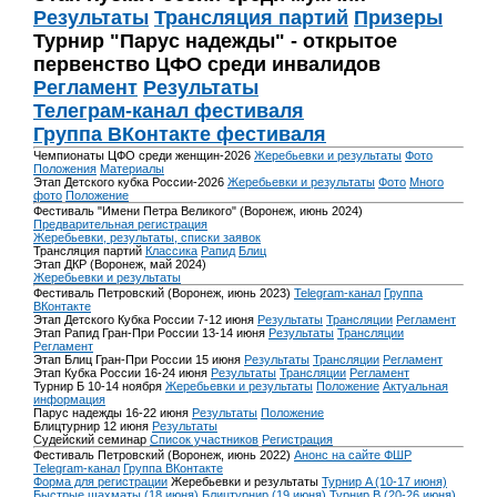
Результаты
Трансляция партий
Призеры
Турнир "Парус надежды" - открытое
первенство ЦФО среди инвалидов
Регламент
Результаты
Телеграм-канал фестиваля
Группа ВКонтакте фестиваля
Чемпионаты ЦФО среди женщин-2026
Жеребьевки и результаты
Фото
Положения
Материалы
Этап Детского кубка России-2026
Жеребьевки и результаты
Фото
Много
фото
Положение
Фестиваль "Имени Петра Великого" (Воронеж, июнь 2024)
Предварительная регистрация
Жеребьевки, результаты, списки заявок
Трансляция партий
Классика
Рапид
Блиц
Этап ДКР (Воронеж, май 2024)
Жеребьевки и результаты
Фестиваль Петровский (Воронеж, июнь 2023)
Telegram-канал
Группа
ВКонтакте
Этап Детского Кубка России 7-12 июня
Результаты
Трансляции
Регламент
Этап Рапид Гран-При России 13-14 июня
Результаты
Трансляции
Регламент
Этап Блиц Гран-При России 15 июня
Результаты
Трансляции
Регламент
Этап Кубка России 16-24 июня
Результаты
Трансляции
Регламент
Турнир Б 10-14 ноября
Жеребьевки и результаты
Положение
Актуальная
информация
Парус надежды 16-22 июня
Результаты
Положение
Блицтурнир 12 июня
Результаты
Судейский семинар
Список участников
Регистрация
Фестиваль Петровский (Воронеж, июнь 2022)
Анонс на сайте ФШР
Telegram-канал
Группа ВКонтакте
Форма для регистрации
Жеребьевки и результаты
Турнир A (10-17 июня)
Быстрые шахматы (18 июня)
Блицтурнир (19 июня)
Турнир B (20-26 июня)