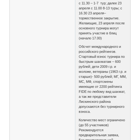
с 11.30 – 1-7 тур; далее 23
апреля с 11.00 8-13 туры; с
16.30 23 апреля–
торжественное закрытие.
Желающие, 23 апреля после
основного турнира могут
принять участие в блиц
(начало 17.00)
Обсчет международного и
российского рейтингов.
Стартовый взнос турнира по
быстрым шахматам – 600
рублей; дети 2009 г.р. и
моложе, ветераны (1963 г.р. и
старше)- 500 рублей; МГ, ММ,
МС, МФ, спортсмены
имеющие от 2200 рейтинга
FIDE по любому вид шахмат,
а так же представители
Лискинского района
допускаются без турнирного
взноса.
Количество мест ограничено
(до 55 участников)
Рекомендуется
предварительная заявка,