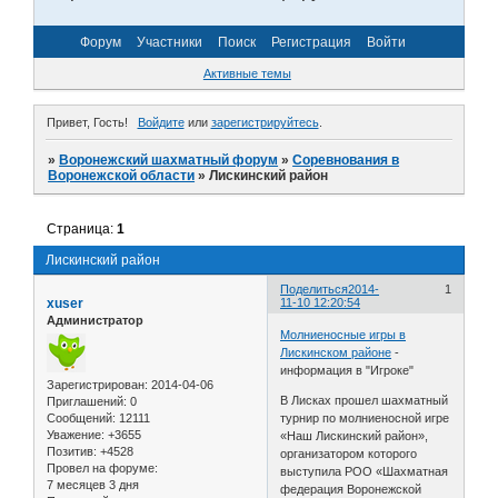
Форум
Участники
Поиск
Регистрация
Войти
Активные темы
Привет, Гость!
Войдите
или
зарегистрируйтесь
.
»
Воронежский шахматный форум
»
Соревнования в
Воронежской области
»
Лискинский район
Страница:
1
Лискинский район
Поделиться
2014-
1
xuser
11-10 12:20:54
Администратор
Молниеносные игры в
Лискинском районе
-
информация в "Игроке"
Зарегистрирован
: 2014-04-06
В Лисках прошел шахматный
Приглашений:
0
Сообщений:
12111
турнир по молниеносной игре
Уважение:
+3655
«Наш Лискинский район»,
Позитив:
+4528
организатором которого
Провел на форуме:
выступила РОО «Шахматная
7 месяцев 3 дня
федерация Воронежской