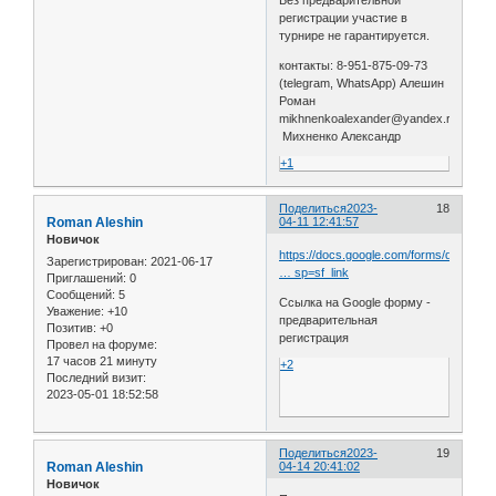
Без предварительной
регистрации участие в
турнире не гарантируется.
контакты: 8-951-875-09-73
(telegram, WhatsApp) Алешин
Роман
mikhnenkoalexander@yandex.ru
Михненко Александр
+1
Поделиться
2023-
18
Roman Aleshin
04-11 12:41:57
Новичок
https://docs.google.com/forms/d/e/1FAI
Зарегистрирован
: 2021-06-17
… sp=sf_link
Приглашений:
0
Сообщений:
5
Ссылка на Google форму -
Уважение:
+10
предварительная
Позитив:
+0
регистрация
Провел на форуме:
17 часов 21 минуту
+2
Последний визит:
2023-05-01 18:52:58
Поделиться
2023-
19
Roman Aleshin
04-14 20:41:02
Новичок