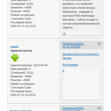
Приглашений:
0
Сообщений:
12111
добавить, что наиболее
Уважение:
+3655
известный ученик Артура
Позитив:
+4528
Манвеляна - кандидат в
Провел на форуме:
мастера FIDE Александр
7 месяцев 3 дня
Михненко - сейчас входит в
Последний визит:
состав сборной Воронежской
2026-07-21 14:23:53
области
+3
Поделиться
2021-
12
xuser
12-25 12:08:56
Администратор
Шахматный клуб открылся в
Лисках
Фотографии
Зарегистрирован
: 2014-04-06
Приглашений:
0
0
Сообщений:
12111
Уважение:
+3655
Позитив:
+4528
Провел на форуме:
7 месяцев 3 дня
Последний визит:
2026-07-21 14:23:53
Поделиться
2021-
13