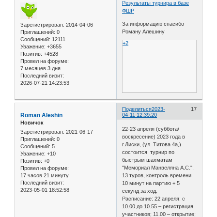
Результаты турнира в базе
ФШР
За информацию спасибо
Зарегистрирован
: 2014-04-06
Роману Алешину
Приглашений:
0
Сообщений:
12111
+2
Уважение:
+3655
Позитив:
+4528
Провел на форуме:
7 месяцев 3 дня
Последний визит:
2026-07-21 14:23:53
Поделиться
2023-
17
Roman Aleshin
04-11 12:39:20
Новичок
22-23 апреля (суббота/
Зарегистрирован
: 2021-06-17
воскресение) 2023 года в
Приглашений:
0
г.Лиски, (ул. Титова 4а,)
Сообщений:
5
состоится турнир по
Уважение:
+10
быстрым шахматам
Позитив:
+0
"Мемориал Манвеляна А.С.".
Провел на форуме:
17 часов 21 минуту
13 туров, контроль времени
Последний визит:
10 минут на партию + 5
2023-05-01 18:52:58
секунд за ход.
Расписание: 22 апреля: с
10.00 до 10.55 – регистрация
участников; 11.00 – открытие;