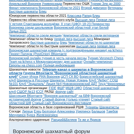
Апрельский Воронеж
Универсиада
Первенство ОШК
Турнир Эло до 2000
Финал чемпионата Воронежской области-2021
Второй дивизион
Ветераны
Быстрые шахматы
Блиц
Юниорские первенства области-2021
Классика
Рапид
Блиц
Первенство областного шахматного клуба
Высшая лига
Первая лига
V летняя Спартакиада молодёжи, II этап (ЦФО) 18-23
Первенство
Воронежа среди школьников
Воронежский областной этап Белой
Ладьи-2021
Чемпионат области среди женщин
Чемпионат области среди ветеранов
Чемпионат области по блицу
первая лига
высшая лига
Мемориал
Загоровского
быстрые шахматы
блиц
Чемпионат области по шахматам
Чемпионат области по быстрым шахматам
высшая лига
первая лига
Воронежская шахматная команда (с подтверждёнными никами) на lichess
Проект Патиум (PostOrion) ВКонтакте
Воронежский онлайн-турнир в честь начала весны
Турнир Voronezh Chess
Team на lichess к Международному дню шахмат
Онлайн-чемпионат
Европы на chess.com
Полная информация
Шахматные новости:
Telegram-канал о шахматах в Воронежской
области
Группа ВКонтакте "Воронежский областной шахматный
клуб"
Спорт-Игрок
РИА Воронеж
ЦСП СК ВО
Борисоглебский шахматный
клуб
Шахматы в Россоши
Шахматы. Новая Усмань
Клуб "Дебют" СОШ
№101
Клуб "Эндшпиль" Лицея №4
Нововоронежский ДДТ
Труд-Черноземье
Шахматные организации:
FIDE
ФШР
МШФ ЦФО
Областной шахматный
клуб
СШОР №13
ICCF
РАЗШ:
форум
сайт
Шахсекция ВКонтакте
"Воронеж шахматный" на БВФ
Воронежский
исторический форум
Cтарый форум (только чтение)
Старый сайт
областной ШФ
Старый сайт Воронежского фестиваля
Воронежская область в базе соревнований РШФ:
Турниры
Шахматисты
Соседи:
Липецк
Елец
Белгород
Алексеевка
Урюпинск
Балашов
Тамбов
Мичуринск
Курск
Железногорск
Альтернативно одаренные:
Раецкий&Беляев
Те же и Яриков
Воронежский шахматный форум