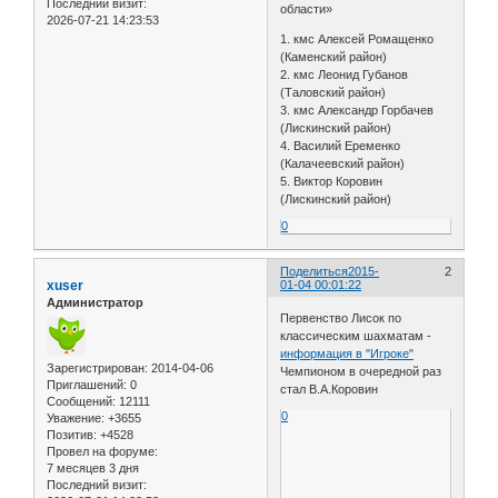
Последний визит:
области»
2026-07-21 14:23:53
1. кмс Алексей Ромащенко
(Каменский район)
2. кмс Леонид Губанов
(Таловский район)
3. кмс Александр Горбачев
(Лискинский район)
4. Василий Еременко
(Калачеевский район)
5. Виктор Коровин
(Лискинский район)
0
Поделиться
2015-
2
xuser
01-04 00:01:22
Администратор
Первенство Лисок по
классическим шахматам -
информация в "Игроке"
Зарегистрирован
: 2014-04-06
Чемпионом в очередной раз
Приглашений:
0
стал В.А.Коровин
Сообщений:
12111
0
Уважение:
+3655
Позитив:
+4528
Провел на форуме:
7 месяцев 3 дня
Последний визит: