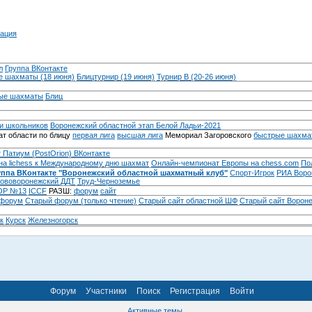
ация
л
Группа ВКонтакте
 шахматы (18 июня)
Блицтурнир (19 июня)
Турнир B (20-26 июня)
ые шахматы
Блиц
и школьников
Воронежский областной этап Белой Ладьи-2021
т области по блицу
первая лига
высшая лига
Мемориал Загоровского
быстрые шахма
 Патиум (PostOrion) ВКонтакте
на lichess к Международному дню шахмат
Онлайн-чемпионат Европы на chess.com
По
уппа ВКонтакте "Воронежский областной шахматный клуб"
Спорт-Игрок
РИА Воро
ововоронежский ДДТ
Труд-Черноземье
Р №13
ICCF
РАЗШ:
форум
сайт
 форум
Cтарый форум (только чтение)
Старый сайт областной ШФ
Старый сайт Ворон
к
Курск
Железногорск
Форум
Участники
Поиск
Регистрация
Войти
Активные темы