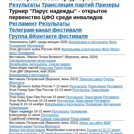
Результаты
Трансляция партий
Призеры
Турнир "Парус надежды" - открытое
первенство ЦФО среди инвалидов
Регламент
Результаты
Телеграм-канал фестиваля
Группа ВКонтакте фестиваля
Чемпионаты ЦФО среди женщин-2026
Жеребьевки и результаты
Фото
Положения
Материалы
Этап Детского кубка России-2026
Жеребьевки и результаты
Фото
Много
фото
Положение
Фестиваль "Имени Петра Великого" (Воронеж, июнь 2024)
Предварительная регистрация
Жеребьевки, результаты, списки заявок
Трансляция партий
Классика
Рапид
Блиц
Этап ДКР (Воронеж, май 2024)
Жеребьевки и результаты
Фестиваль Петровский (Воронеж, июнь 2023)
Telegram-канал
Группа
ВКонтакте
Этап Детского Кубка России 7-12 июня
Результаты
Трансляции
Регламент
Этап Рапид Гран-При России 13-14 июня
Результаты
Трансляции
Регламент
Этап Блиц Гран-При России 15 июня
Результаты
Трансляции
Регламент
Этап Кубка России 16-24 июня
Результаты
Трансляции
Регламент
Турнир Б 10-14 ноября
Жеребьевки и результаты
Положение
Актуальная
информация
Парус надежды 16-22 июня
Результаты
Положение
Блицтурнир 12 июня
Результаты
Судейский семинар
Список участников
Регистрация
Фестиваль Петровский (Воронеж, июнь 2022)
Анонс на сайте ФШР
Telegram-канал
Группа ВКонтакте
Форма для регистрации
Жеребьевки и результаты
Турнир A (10-17 июня)
Быстрые шахматы (18 июня)
Блицтурнир (19 июня)
Турнир B (20-26 июня)