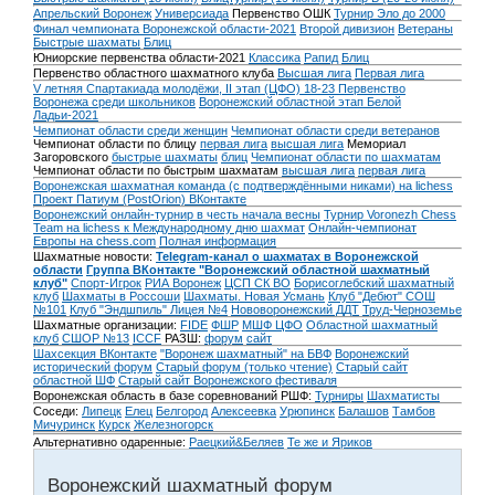
Апрельский Воронеж
Универсиада
Первенство ОШК
Турнир Эло до 2000
Финал чемпионата Воронежской области-2021
Второй дивизион
Ветераны
Быстрые шахматы
Блиц
Юниорские первенства области-2021
Классика
Рапид
Блиц
Первенство областного шахматного клуба
Высшая лига
Первая лига
V летняя Спартакиада молодёжи, II этап (ЦФО) 18-23
Первенство
Воронежа среди школьников
Воронежский областной этап Белой
Ладьи-2021
Чемпионат области среди женщин
Чемпионат области среди ветеранов
Чемпионат области по блицу
первая лига
высшая лига
Мемориал
Загоровского
быстрые шахматы
блиц
Чемпионат области по шахматам
Чемпионат области по быстрым шахматам
высшая лига
первая лига
Воронежская шахматная команда (с подтверждёнными никами) на lichess
Проект Патиум (PostOrion) ВКонтакте
Воронежский онлайн-турнир в честь начала весны
Турнир Voronezh Chess
Team на lichess к Международному дню шахмат
Онлайн-чемпионат
Европы на chess.com
Полная информация
Шахматные новости:
Telegram-канал о шахматах в Воронежской
области
Группа ВКонтакте "Воронежский областной шахматный
клуб"
Спорт-Игрок
РИА Воронеж
ЦСП СК ВО
Борисоглебский шахматный
клуб
Шахматы в Россоши
Шахматы. Новая Усмань
Клуб "Дебют" СОШ
№101
Клуб "Эндшпиль" Лицея №4
Нововоронежский ДДТ
Труд-Черноземье
Шахматные организации:
FIDE
ФШР
МШФ ЦФО
Областной шахматный
клуб
СШОР №13
ICCF
РАЗШ:
форум
сайт
Шахсекция ВКонтакте
"Воронеж шахматный" на БВФ
Воронежский
исторический форум
Cтарый форум (только чтение)
Старый сайт
областной ШФ
Старый сайт Воронежского фестиваля
Воронежская область в базе соревнований РШФ:
Турниры
Шахматисты
Соседи:
Липецк
Елец
Белгород
Алексеевка
Урюпинск
Балашов
Тамбов
Мичуринск
Курск
Железногорск
Альтернативно одаренные:
Раецкий&Беляев
Те же и Яриков
Воронежский шахматный форум