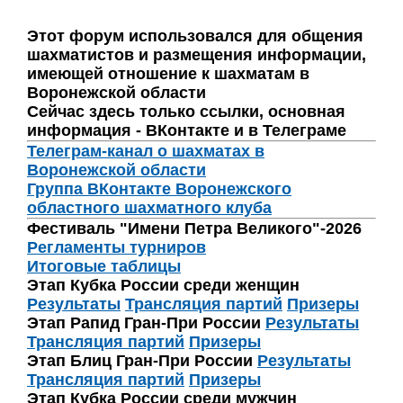
Этот форум использовался для общения
шахматистов и размещения информации,
имеющей отношение к шахматам в
Воронежской области
Сейчас здесь только ссылки, основная
информация - ВКонтакте и в Телеграме
Телеграм-канал о шахматах в
Воронежской области
Группа ВКонтакте Воронежского
областного шахматного клуба
Фестиваль "Имени Петра Великого"-2026
Регламенты турниров
Итоговые таблицы
Этап Кубка России среди женщин
Результаты
Трансляция партий
Призеры
Этап Рапид Гран-При России
Результаты
Трансляция партий
Призеры
Этап Блиц Гран-При России
Результаты
Трансляция партий
Призеры
Этап Кубка России среди мужчин