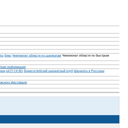
ты
блиц
Чемпионат области по шахматам
Чемпионат области по быстрым
лная информация
неж
ЦСП СК ВО
Борисоглебский шахматный клуб
Шахматы в Россоши
ежского фестиваля