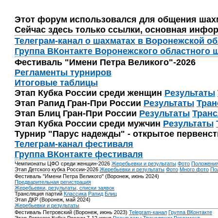
Этот форум использовался для общения шах
Сейчас здесь только ссылки, основная инфор
Телеграм-канал о шахматах в Воронежской о
Группа ВКонтакте Воронежского областного 
Фестиваль "Имени Петра Великого"-2026
Регламенты турниров
Итоговые таблицы
Этап Кубка России среди женщин
Результаты
Этап Рапид Гран-При России
Результаты
Тран
Этап Блиц Гран-При России
Результаты
Транс
Этап Кубка России среди мужчин
Результаты
Турнир "Парус надежды" - открытое первенс
Телеграм-канал фестиваля
Группа ВКонтакте фестиваля
Чемпионаты ЦФО среди женщин-2026
Жеребьевки и результаты
Фото
Положени
Этап Детского кубка России-2026
Жеребьевки и результаты
Фото
Много фото
По
Фестиваль "Имени Петра Великого" (Воронеж, июнь 2024)
Предварительная регистрация
Жеребьевки, результаты, списки заявок
Трансляция партий
Классика
Рапид
Блиц
Этап ДКР (Воронеж, май 2024)
Жеребьевки и результаты
Фестиваль Петровский (Воронеж, июнь 2023)
Telegram-канал
Группа ВКонтакте