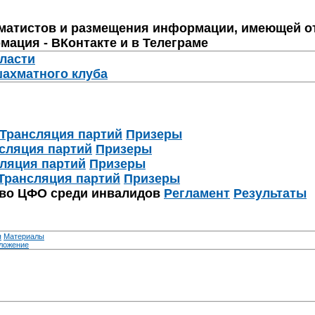
матистов и размещения информации, имеющей о
мация - ВКонтакте и в Телеграме
бласти
шахматного клуба
Трансляция партий
Призеры
сляция партий
Призеры
ляция партий
Призеры
Трансляция партий
Призеры
тво ЦФО среди инвалидов
Регламент
Результаты
я
Материалы
ложение