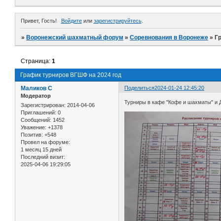
Привет, Гость!
Войдите
или
зарегистрируйтесь
.
»
Воронежский шахматный форум
»
Соревнования в Воронеже
»
Г
Страница:
1
График турниров ВГШФ на 2024 год
Маликов С
Поделиться
2024-01-24 12:45:20
Модератор
Турниры в кафе "Кофе и шахматы" и
Зарегистрирован
: 2014-04-06
Приглашений:
0
Сообщений:
1452
Уважение:
+1378
Позитив:
+548
Провел на форуме:
1 месяц 15 дней
Последний визит:
2025-04-06 19:29:05