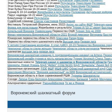
Этап Детского Кубка России 7-12 июня
Результаты
Трансляции
Регламент
Этап Рапид Гран-При России 13-14 июня
Результаты
Трансляции
Регламент
Этап Блиц Гран-При России 15 июня
Результаты
Трансляции
Регламент
Этап Кубка России 16-24 июня
Результаты
Трансляции
Регламент
Турнир Б 10-14 ноября
Жеребьевки и результаты
Положение
Актуальная информ
Парус надежды 16-22 июня
Результаты
Положение
Блицтурнир 12 июня
Результаты
Судейский семинар
Список участников
Регистрация
Фестиваль Петровский (Воронеж, июнь 2022)
Анонс на сайте ФШР
Telegram-кана
Форма для регистрации
Жеребьевки и результаты
Турнир A (10-17 июня)
Быстрые
Апрельский Воронеж
Универсиада
Первенство ОШК
Турнир Эло до 2000
Финал чемпионата Воронежской области-2021
Второй дивизион
Ветераны
Быстр
Юниорские первенства области-2021
Классика
Рапид
Блиц
Первенство областного шахматного клуба
Высшая лига
Первая лига
V летняя Спартакиада молодёжи, II этап (ЦФО) 18-23
Первенство Воронежа сред
Чемпионат области среди женщин
Чемпионат области среди ветеранов
Чемпиона
шахматам
высшая лига
первая лига
Воронежская шахматная команда (с подтверждёнными никами) на lichess
Проект
Воронежский онлайн-турнир в честь начала весны
Турнир Voronezh Chess Team 
Шахматные новости:
Telegram-канал о шахматах в Воронежской области
Гр
Шахматы. Новая Усмань
Клуб "Дебют" СОШ №101
Клуб "Эндшпиль" Лицея №4
Н
Шахматные организации:
FIDE
ФШР
МШФ ЦФО
Областной шахматный клуб
СШО
Шахсекция ВКонтакте
"Воронеж шахматный" на БВФ
Воронежский исторический
Воронежская область в базе соревнований РШФ:
Турниры
Шахматисты
Соседи:
Липецк
Елец
Белгород
Алексеевка
Урюпинск
Балашов
Тамбов
Мичуринс
Альтернативно одаренные:
Раецкий&Беляев
Те же и Яриков
Воронежский шахматный форум