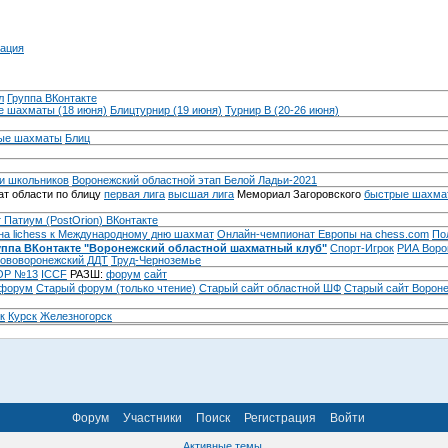
ация
л
Группа ВКонтакте
 шахматы (18 июня)
Блицтурнир (19 июня)
Турнир B (20-26 июня)
ые шахматы
Блиц
и школьников
Воронежский областной этап Белой Ладьи-2021
т области по блицу
первая лига
высшая лига
Мемориал Загоровского
быстрые шахма
 Патиум (PostOrion) ВКонтакте
на lichess к Международному дню шахмат
Онлайн-чемпионат Европы на chess.com
По
уппа ВКонтакте "Воронежский областной шахматный клуб"
Спорт-Игрок
РИА Воро
ововоронежский ДДТ
Труд-Черноземье
Р №13
ICCF
РАЗШ:
форум
сайт
 форум
Cтарый форум (только чтение)
Старый сайт областной ШФ
Старый сайт Ворон
к
Курск
Железногорск
Форум
Участники
Поиск
Регистрация
Войти
Активные темы