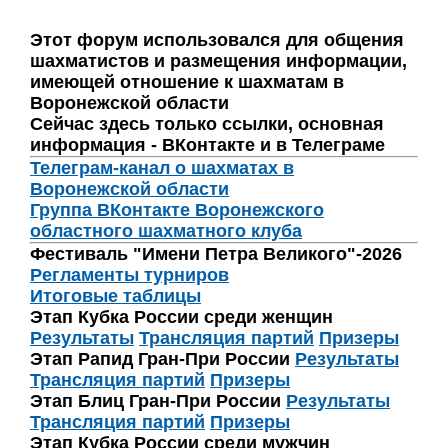
Этот форум использовался для общения
шахматистов и размещения информации,
имеющей отношение к шахматам в
Воронежской области
Сейчас здесь только ссылки, основная
информация - ВКонтакте и в Телеграме
Телеграм-канал о шахматах в
Воронежской области
Группа ВКонтакте Воронежского
областного шахматного клуба
Фестиваль "Имени Петра Великого"-2026
Регламенты турниров
Итоговые таблицы
Этап Кубка России среди женщин
Результаты
Трансляция партий
Призеры
Этап Рапид Гран-При России
Результаты
Трансляция партий
Призеры
Этап Блиц Гран-При России
Результаты
Трансляция партий
Призеры
Этап Кубка России среди мужчин