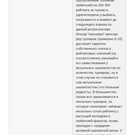
просроченным техникам
любителей на 100-300
рейтинга за турнир и,
удовлетворено улыбаясь,
погружаются в анабиоз до
следующего взрыва по
данной ретроспективе.
Иногда "консерва" проходя
ряд турниров (примерно 6-10)
достигает паритета
собственного скилла и
рейтинговых значений (ну
соответственно умножайте
его заимствования у
актуальных шахматистов по
количеству турниров), но в
этом случае он становится
сам актуальным
шахматистом (что большая
редкость). В большинстве
своем все заканчивается в
несколько турниров, за
которые «консерва» забирает
несколько сотен рейтинга у
растущей молодежи и
любителей-фанатов, позже
пропадая с «радаров»
активной шахматной жизни. У