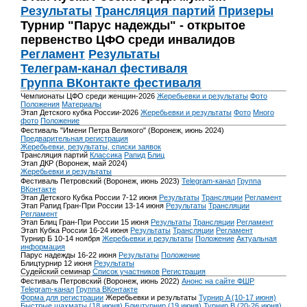
Результаты
Трансляция партий
Призеры
Турнир "Парус надежды" - открытое
первенство ЦФО среди инвалидов
Регламент
Результаты
Телеграм-канал фестиваля
Группа ВКонтакте фестиваля
Чемпионаты ЦФО среди женщин-2026
Жеребьевки и результаты
Фото
Положения
Материалы
Этап Детского кубка России-2026
Жеребьевки и результаты
Фото
Много
фото
Положение
Фестиваль "Имени Петра Великого" (Воронеж, июнь 2024)
Предварительная регистрация
Жеребьевки, результаты, списки заявок
Трансляция партий
Классика
Рапид
Блиц
Этап ДКР (Воронеж, май 2024)
Жеребьевки и результаты
Фестиваль Петровский (Воронеж, июнь 2023)
Telegram-канал
Группа
ВКонтакте
Этап Детского Кубка России 7-12 июня
Результаты
Трансляции
Регламент
Этап Рапид Гран-При России 13-14 июня
Результаты
Трансляции
Регламент
Этап Блиц Гран-При России 15 июня
Результаты
Трансляции
Регламент
Этап Кубка России 16-24 июня
Результаты
Трансляции
Регламент
Турнир Б 10-14 ноября
Жеребьевки и результаты
Положение
Актуальная
информация
Парус надежды 16-22 июня
Результаты
Положение
Блицтурнир 12 июня
Результаты
Судейский семинар
Список участников
Регистрация
Фестиваль Петровский (Воронеж, июнь 2022)
Анонс на сайте ФШР
Telegram-канал
Группа ВКонтакте
Форма для регистрации
Жеребьевки и результаты
Турнир A (10-17 июня)
Быстрые шахматы (18 июня)
Блицтурнир (19 июня)
Турнир B (20-26 июня)