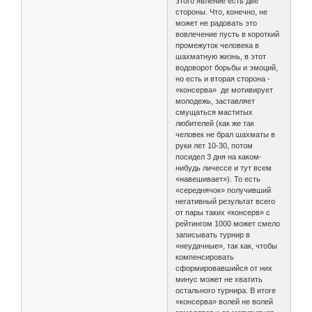
этого явление есть две
стороны. Что, конечно, не
может не радовать это
вовлечение пусть в короткий
промежуток человека в
шахматную жизнь, в этот
водоворот борьбы и эмоций,
но есть и вторая сторона -
«консерва» де мотивирует
молодежь, заставляет
смущаться маститых
любителей (как же так
человек не брал шахматы в
руки лет 10-30, потом
посидел 3 дня на каком-
нибудь личессе и тут всем
«навешивает»). То есть
«середнячок» получивший
негативный результат всего
от пары таких «консерв» с
рейтингом 1000 может смело
записывать турнир в
«неудачные», так как, чтобы
компенсировать
сформировавшийся от них
минус может не хватить
остального турнира. В итоге
«консерва» волей не волей