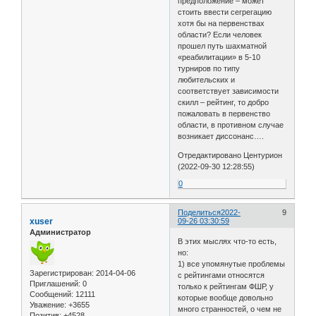
предположение – может
стоить ввести сегрегацию
хотя бы на первенствах
области? Если человек
прошел путь шахматной
«реабилитации» в 5-10
турниров по типу
любительских и
соответствует зависимости
скилл – рейтинг, то добро
пожаловать в первенство
области, в противном случае
возникает диссонанс….
Отредактировано Центурион
(2022-09-30 12:28:55)
0
Поделиться
2022-
9
xuser
09-26 03:30:59
Администратор
В этих мыслях что-то есть,
но:
1) все упомянутые проблемы
Зарегистрирован
: 2014-04-06
с рейтингами относятся
Приглашений:
0
только к рейтингам ФШР, у
Сообщений:
12111
которые вообще довольно
Уважение:
+3655
много странностей, о чем не
Позитив:
+4528