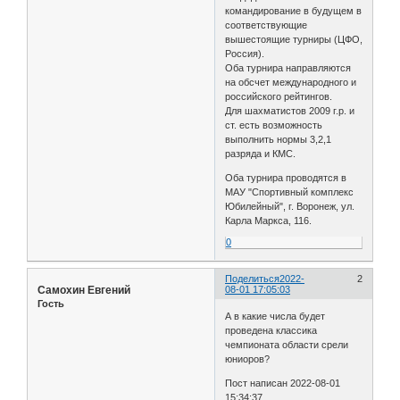
командирование в будущем в
соответствующие
вышестоящие турниры (ЦФО,
Россия).
Оба турнира направляются
на обсчет международного и
российского рейтингов.
Для шахматистов 2009 г.р. и
ст. есть возможность
выполнить нормы 3,2,1
разряда и КМС.
Оба турнира проводятся в
МАУ "Спортивный комплекс
Юбилейный", г. Воронеж, ул.
Карла Маркса, 116.
0
Поделиться
2022-
2
Самохин Евгений
08-01 17:05:03
Гость
А в какие числа будет
проведена классика
чемпионата области срели
юниоров?
Пост написан 2022-08-01
15:34:37