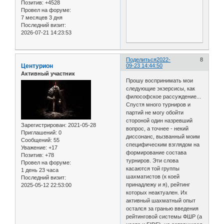
Позитив:
+4528
Провел на форуме:
7 месяцев 3 дня
Последний визит:
2026-07-21 14:23:53
Поделиться
2022-
8
Центурион
09-23 14:44:50
Активный участник
Прошу воспринимать мои
следующие экзерсисы, как
философское рассуждение...
Спустя много турниров и
партий не могу обойти
стороной один назревший
Зарегистрирован
: 2021-05-28
вопрос, а точнее - некий
Приглашений:
0
диссонанс, вызванный моим
Сообщений:
55
специфическим взглядом на
Уважение:
+17
формирование состава
Позитив:
+78
турниров. Эти слова
Провел на форуме:
касаются той группы
1 день 23 часа
шахматистов (к коей
Последний визит:
принадлежу и я), рейтинг
2025-05-12 22:53:00
которых неактуален. Их
активный шахматный опыт
остался за гранью введения
рейтинговой системы ФШР (а