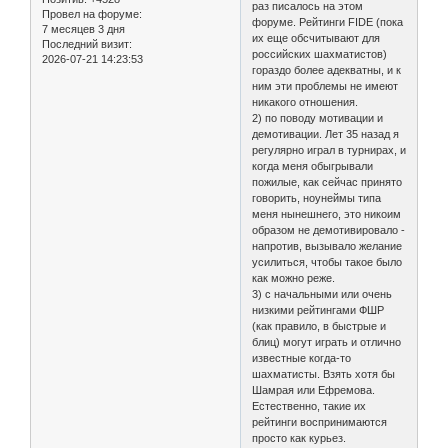
раз писалось на этом
Провел на форуме:
форуме. Рейтинги FIDE (пока
7 месяцев 3 дня
их еще обсчитывают для
Последний визит:
российских шахматистов)
2026-07-21 14:23:53
гораздо более адекватны, и к
ним эти проблемы не имеют
никакого отношения.
2) по поводу мотивации и
демотивации. Лет 35 назад я
регулярно играл в турнирах, и
когда меня обыгрывали
пожилые, как сейчас принято
говорить, ноунеймы типа
меня нынешнего, это никоим
образом не демотивировало -
напротив, вызывало желание
усилиться, чтобы такое было
как можно реже.
3) с начальными или очень
низкими рейтингами ФШР
(как правило, в быстрые и
блиц) могут играть и отлично
известные когда-то
шахматисты. Взять хотя бы
Шамрая или Ефремова.
Естественно, такие их
рейтинги воспринимаются
просто как курьез.