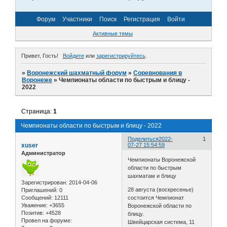
Форум
Участники
Поиск
Регистрация
Войти
Активные темы
Привет, Гость!
Войдите
или
зарегистрируйтесь
.
»
Воронежский шахматный форум
»
Соревнования в
Воронеже
»
Чемпионаты области по быстрым и блицу -
2022
Страница:
1
Чемпионаты области по быстрым и блицу - 2022
Поделиться
2022-
1
xuser
07-27 15:54:59
Администратор
Чемпионаты Воронежской
области по быстрым
шахматам и блицу
Зарегистрирован
: 2014-04-06
28 августа (воскресенье)
Приглашений:
0
Сообщений:
12111
состоится Чемпионат
Уважение:
+3655
Воронежской области по
Позитив:
+4528
блицу.
Провел на форуме:
Швейцарская система, 11