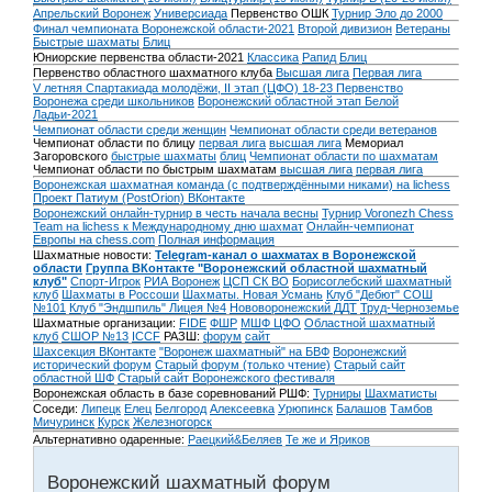
Апрельский Воронеж
Универсиада
Первенство ОШК
Турнир Эло до 2000
Финал чемпионата Воронежской области-2021
Второй дивизион
Ветераны
Быстрые шахматы
Блиц
Юниорские первенства области-2021
Классика
Рапид
Блиц
Первенство областного шахматного клуба
Высшая лига
Первая лига
V летняя Спартакиада молодёжи, II этап (ЦФО) 18-23
Первенство
Воронежа среди школьников
Воронежский областной этап Белой
Ладьи-2021
Чемпионат области среди женщин
Чемпионат области среди ветеранов
Чемпионат области по блицу
первая лига
высшая лига
Мемориал
Загоровского
быстрые шахматы
блиц
Чемпионат области по шахматам
Чемпионат области по быстрым шахматам
высшая лига
первая лига
Воронежская шахматная команда (с подтверждёнными никами) на lichess
Проект Патиум (PostOrion) ВКонтакте
Воронежский онлайн-турнир в честь начала весны
Турнир Voronezh Chess
Team на lichess к Международному дню шахмат
Онлайн-чемпионат
Европы на chess.com
Полная информация
Шахматные новости:
Telegram-канал о шахматах в Воронежской
области
Группа ВКонтакте "Воронежский областной шахматный
клуб"
Спорт-Игрок
РИА Воронеж
ЦСП СК ВО
Борисоглебский шахматный
клуб
Шахматы в Россоши
Шахматы. Новая Усмань
Клуб "Дебют" СОШ
№101
Клуб "Эндшпиль" Лицея №4
Нововоронежский ДДТ
Труд-Черноземье
Шахматные организации:
FIDE
ФШР
МШФ ЦФО
Областной шахматный
клуб
СШОР №13
ICCF
РАЗШ:
форум
сайт
Шахсекция ВКонтакте
"Воронеж шахматный" на БВФ
Воронежский
исторический форум
Cтарый форум (только чтение)
Старый сайт
областной ШФ
Старый сайт Воронежского фестиваля
Воронежская область в базе соревнований РШФ:
Турниры
Шахматисты
Соседи:
Липецк
Елец
Белгород
Алексеевка
Урюпинск
Балашов
Тамбов
Мичуринск
Курск
Железногорск
Альтернативно одаренные:
Раецкий&Беляев
Те же и Яриков
Воронежский шахматный форум