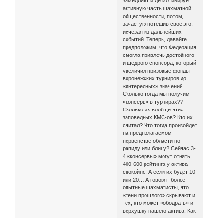
замедляет и де мотивирует
активную часть шахматной
общественности, потом,
зачастую потешив свое эго,
исчезая из дальнейших
событий. Теперь, давайте
предположим, что Федерация
смогла привлечь достойного
и щедрого спонсора, который
увеличил призовые фонды
воронежских турниров до
«интересных» значений…
Сколько тогда мы получим
«консерв» в турнирах??
Сколько их вообще этих
заповедных КМС-ов? Кто их
считал? Что тогда произойдет
на предполагаемом
первенстве области по
рапиду или блицу? Сейчас 3-
4 «консервы» могут отнять
400-600 рейтинга у актива
спокойно. А если их будет 10
или 20… А говорят более
опытные шахматисты, что
«тени прошлого» скрывают и
тех, кто может «ободрать» и
верхушку нашего актива. Как