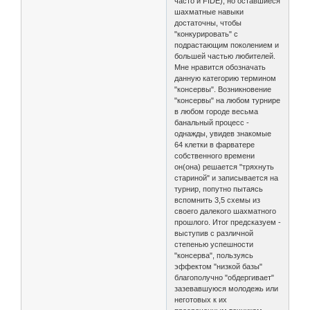
часто и FIDE), но оставшиеся
шахматные навыки
достаточны, чтобы
"конкурировать" с
подрастающим поколением и
большей частью любителей.
Мне нравится обозначать
данную категорию термином
"консервы". Возникновение
"консервы" на любом турнире
в любом городе весьма
банальный процесс -
однажды, увидев знакомые
64 клетки в фарватере
собственного времени
он(она) решается "тряхнуть
стариной" и записывается на
турнир, попутно пытаясь
вспомнить 3,5 схемы из
своего далекого шахматного
прошлого. Итог предсказуем -
выступив с различной
степенью успешности
"консерва", пользуясь
эффектом "низкой базы"
благополучно "обдергивает"
зазевавшуюся молодежь или
неготовых к их