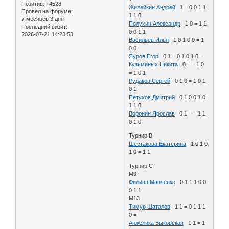
Позитив:
+4528
Жилейкин Андрей
1 = 0 0 1 1
Провел на форуме:
1 1 0
7 месяцев 3 дня
Полухин Александр
1 0 = 1 1
Последний визит:
0 0 1 1
2026-07-21 14:23:53
Васильев Илья
1 0 1 0 0 = 1
0 0
Яуров Егор
0 1 = 0 1 0 1 0 =
Кузьминых Никита
0 = = 1 0
= 1 0 1
Рудаков Сергей
0 1 0 = 1 0 1
0 1
Петухов Дмитрий
0 1 0 0 1 0
1 1 0
Воронин Ярослав
0 1 = = 1 1
0 1 0
Турнир B
Шестакова Екатерина
1 0 1 0
1 0 = 1 1
Турнир C
М9
Филипп Манченко
0 1 1 1 0 0
0 1 1
М13
Тимур Шаталов
1 1 = 0 1 1 1
0 =
Анжелика Быковская
1 1 = 1