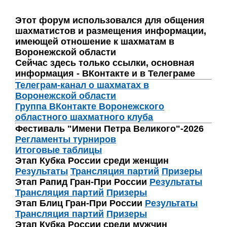
Этот форум использовался для общения
шахматистов и размещения информации,
имеющей отношение к шахматам в
Воронежской области
Сейчас здесь только ссылки, основная
информация - ВКонтакте и в Телеграме
Телеграм-канал о шахматах в
Воронежской области
Группа ВКонтакте Воронежского
областного шахматного клуба
Фестиваль "Имени Петра Великого"-2026
Регламенты турниров
Итоговые таблицы
Этап Кубка России среди женщин
Результаты
Трансляция партий
Призеры
Этап Рапид Гран-При России
Результаты
Трансляция партий
Призеры
Этап Блиц Гран-При России
Результаты
Трансляция партий
Призеры
Этап Кубка России среди мужчин