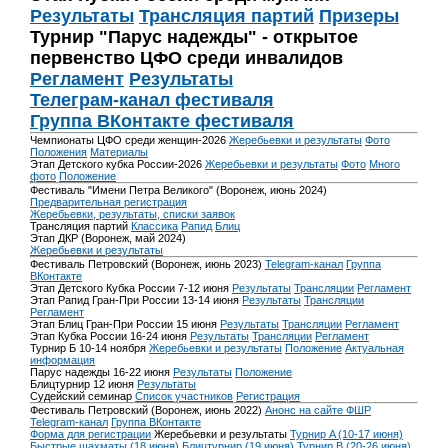
Результаты
Трансляция партий
Призеры
Турнир "Парус надежды" - открытое
первенство ЦФО среди инвалидов
Регламент
Результаты
Телеграм-канал фестиваля
Группа ВКонтакте фестиваля
Чемпионаты ЦФО среди женщин-2026
Жеребьевки и результаты
Фото
Положения
Материалы
Этап Детского кубка России-2026
Жеребьевки и результаты
Фото
Много
фото
Положение
Фестиваль "Имени Петра Великого" (Воронеж, июнь 2024)
Предварительная регистрация
Жеребьевки, результаты, списки заявок
Трансляция партий
Классика
Рапид
Блиц
Этап ДКР (Воронеж, май 2024)
Жеребьевки и результаты
Фестиваль Петровский (Воронеж, июнь 2023)
Telegram-канал
Группа
ВКонтакте
Этап Детского Кубка России 7-12 июня
Результаты
Трансляции
Регламент
Этап Рапид Гран-При России 13-14 июня
Результаты
Трансляции
Регламент
Этап Блиц Гран-При России 15 июня
Результаты
Трансляции
Регламент
Этап Кубка России 16-24 июня
Результаты
Трансляции
Регламент
Турнир Б 10-14 ноября
Жеребьевки и результаты
Положение
Актуальная
информация
Парус надежды 16-22 июня
Результаты
Положение
Блицтурнир 12 июня
Результаты
Судейский семинар
Список участников
Регистрация
Фестиваль Петровский (Воронеж, июнь 2022)
Анонс на сайте ФШР
Telegram-канал
Группа ВКонтакте
Форма для регистрации
Жеребьевки и результаты
Турнир A (10-17 июня)
Быстрые шахматы (18 июня)
Блицтурнир (19 июня)
Турнир B (20-26 июня)