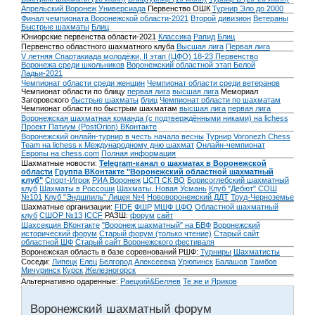
Апрельский Воронеж
Универсиада
Первенство ОШК
Турнир Эло до 2000
Финал чемпионата Воронежской области-2021
Второй дивизион
Ветераны
Быстрые шахматы
Блиц
Юниорские первенства области-2021
Классика
Рапид
Блиц
Первенство областного шахматного клуба
Высшая лига
Первая лига
V летняя Спартакиада молодёжи, II этап (ЦФО) 18-23
Первенство
Воронежа среди школьников
Воронежский областной этап Белой
Ладьи-2021
Чемпионат области среди женщин
Чемпионат области среди ветеранов
Чемпионат области по блицу
первая лига
высшая лига
Мемориал
Загоровского
быстрые шахматы
блиц
Чемпионат области по шахматам
Чемпионат области по быстрым шахматам
высшая лига
первая лига
Воронежская шахматная команда (с подтверждёнными никами) на lichess
Проект Патиум (PostOrion) ВКонтакте
Воронежский онлайн-турнир в честь начала весны
Турнир Voronezh Chess
Team на lichess к Международному дню шахмат
Онлайн-чемпионат
Европы на chess.com
Полная информация
Шахматные новости:
Telegram-канал о шахматах в Воронежской
области
Группа ВКонтакте "Воронежский областной шахматный
клуб"
Спорт-Игрок
РИА Воронеж
ЦСП СК ВО
Борисоглебский шахматный
клуб
Шахматы в Россоши
Шахматы. Новая Усмань
Клуб "Дебют" СОШ
№101
Клуб "Эндшпиль" Лицея №4
Нововоронежский ДДТ
Труд-Черноземье
Шахматные организации:
FIDE
ФШР
МШФ ЦФО
Областной шахматный
клуб
СШОР №13
ICCF
РАЗШ:
форум
сайт
Шахсекция ВКонтакте
"Воронеж шахматный" на БВФ
Воронежский
исторический форум
Cтарый форум (только чтение)
Старый сайт
областной ШФ
Старый сайт Воронежского фестиваля
Воронежская область в базе соревнований РШФ:
Турниры
Шахматисты
Соседи:
Липецк
Елец
Белгород
Алексеевка
Урюпинск
Балашов
Тамбов
Мичуринск
Курск
Железногорск
Альтернативно одаренные:
Раецкий&Беляев
Те же и Яриков
Воронежский шахматный форум