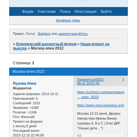
Форум
Участники
Поиск
Регистрация
Войти
Активные темы
Привет, Гость!
Войдите
или
зарегистрируйтесь
.
»
Воронежский шахматный форум
»
Наши играют на
выезде
»
Москоу-опен 2022
Страница:
1
Москоу-опен 2022
Поделиться
2022-
1
Яурова Инна
06-27 19:07:43
Модератор
https://ruchess.ru/news/statements/xvii
Зарегистрирован
: 2014-10-11
… open_2022/
Приглашений:
0
Сообщений:
1515
https://open.moscowchess.org/news
Уважение:
+1080
Позитив:
+1246
Москва 13-21 июля, Дворец
Пол:
Женский
гимнастики Ирины Винер,
Провел на форуме:
турниры А, В и С (Этап ДКР
1 месяц 5 дней
"Умные дети... ")
Последний визит:
2023-12-15 22:46:08
+2