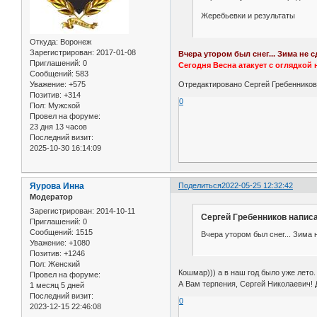
Жеребьевки и результаты
Откуда:
Воронеж
Зарегистрирован
: 2017-01-08
Вчера утором был снег... Зима не с
Приглашений:
0
Сегодня Весна атакует с оглядкой 
Сообщений:
583
Уважение:
+575
Отредактировано Сергей Гребенников 
Позитив:
+314
0
Пол:
Мужской
Провел на форуме:
23 дня 13 часов
Последний визит:
2025-10-30 16:14:09
Яурова Инна
Поделиться
2022-05-25 12:32:42
Модератор
Зарегистрирован
: 2014-10-11
Сергей Гребенников написа
Приглашений:
0
Сообщений:
1515
Вчера утором был снег... Зима 
Уважение:
+1080
Позитив:
+1246
Пол:
Женский
Кошмар))) а в наш год было уже лето
Провел на форуме:
А Вам терпения, Сергей Николаевич! 
1 месяц 5 дней
Последний визит:
0
2023-12-15 22:46:08