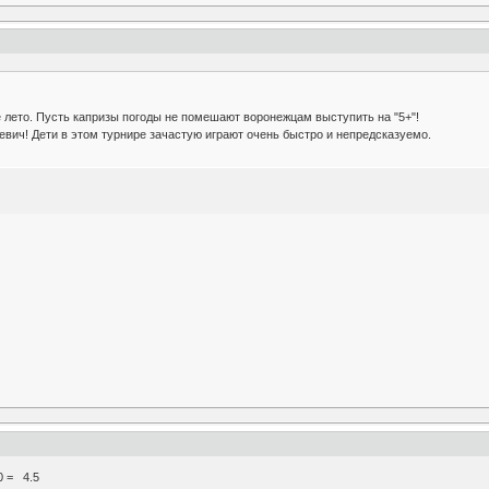
е лето. Пусть капризы погоды не помешают воронежцам выступить на "5+"!
евич! Дети в этом турнире зачастую играют очень быстро и непредсказуемо.
 0 = 4.5