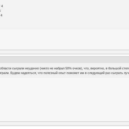
5
0 4
5
 4
бласти сыграли неудачно (никто не набрал 50% очков), что, вероятно, в большой степ
 играли. Будем надеяться, что полезный опыт поможет им в следующий раз сыграть лу