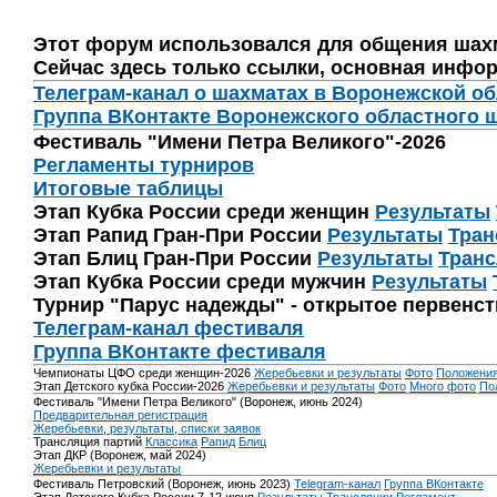
Этот форум использовался для общения шах
Сейчас здесь только ссылки, основная инфор
Телеграм-канал о шахматах в Воронежской о
Группа ВКонтакте Воронежского областного 
Фестиваль "Имени Петра Великого"-2026
Регламенты турниров
Итоговые таблицы
Этап Кубка России среди женщин
Результаты
Этап Рапид Гран-При России
Результаты
Тран
Этап Блиц Гран-При России
Результаты
Транс
Этап Кубка России среди мужчин
Результаты
Турнир "Парус надежды" - открытое первенс
Телеграм-канал фестиваля
Группа ВКонтакте фестиваля
Чемпионаты ЦФО среди женщин-2026
Жеребьевки и результаты
Фото
Положени
Этап Детского кубка России-2026
Жеребьевки и результаты
Фото
Много фото
По
Фестиваль "Имени Петра Великого" (Воронеж, июнь 2024)
Предварительная регистрация
Жеребьевки, результаты, списки заявок
Трансляция партий
Классика
Рапид
Блиц
Этап ДКР (Воронеж, май 2024)
Жеребьевки и результаты
Фестиваль Петровский (Воронеж, июнь 2023)
Telegram-канал
Группа ВКонтакте