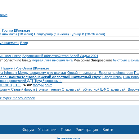
ация
л
Группа ВКонтакте
 шахматы (18 июня)
Блицтурнир (19 июня)
Турнир B (20-26 июня)
ые шахматы
Блиц
и школьников
Воронежский областной этап Белой Ладьи-2021
т области по блицу
первая лига
высшая лига
Мемориал Загоровского
быстрые шахма
 Патиум (PostOrion) ВКонтакте
на lichess к Международному дню шахмат
Онлайн-чемпионат Европы на chess.com
По
уппа ВКонтакте "Воронежский областной шахматный клуб"
Спорт-Игрок
РИА Воро
ововоронежский ДДТ
Труд-Черноземье
Р №13
ICCF
РАЗШ:
форум
сайт
 форум
Cтарый форум (только чтение)
Старый сайт областной ШФ
Старый сайт Ворон
к
Курск
Железногорск
Форум
Участники
Поиск
Регистрация
Войти
Активные темы