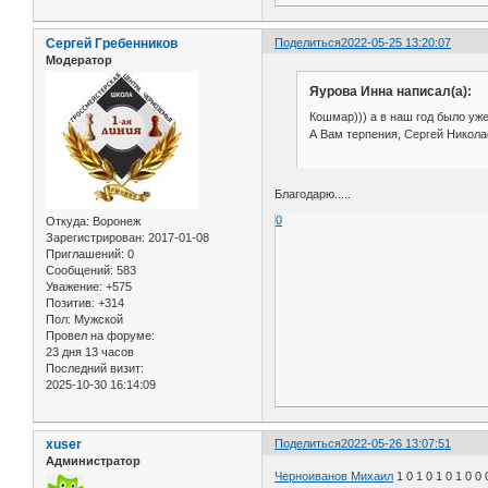
Сергей Гребенников
Поделиться
2022-05-25 13:20:07
Модератор
Яурова Инна написал(а):
Кошмар))) а в наш год было уж
А Вам терпения, Сергей Никола
Благодарю.....
0
Откуда:
Воронеж
Зарегистрирован
: 2017-01-08
Приглашений:
0
Сообщений:
583
Уважение:
+575
Позитив:
+314
Пол:
Мужской
Провел на форуме:
23 дня 13 часов
Последний визит:
2025-10-30 16:14:09
xuser
Поделиться
2022-05-26 13:07:51
Администратор
Черноиванов Михаил
1 0 1 0 1 0 1 0 0