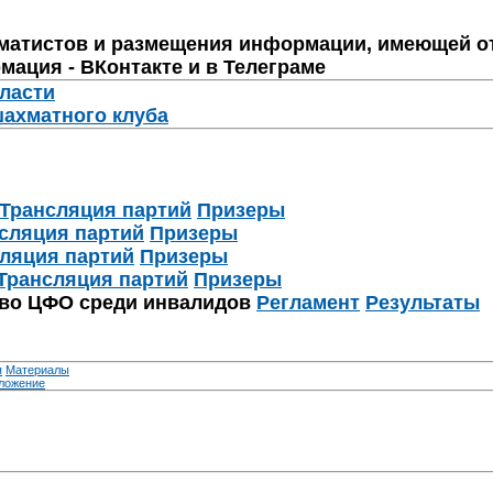
матистов и размещения информации, имеющей о
мация - ВКонтакте и в Телеграме
бласти
шахматного клуба
Трансляция партий
Призеры
сляция партий
Призеры
ляция партий
Призеры
Трансляция партий
Призеры
тво ЦФО среди инвалидов
Регламент
Результаты
я
Материалы
ложение