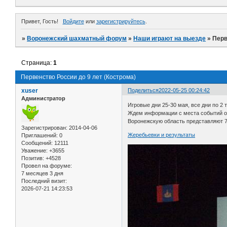
Привет, Гость!
Войдите
или
зарегистрируйтесь
.
»
Воронежский шахматный форум
»
Наши играют на выезде
»
Перв
Страница:
1
Первенство России до 9 лет (Кострома)
xuser
Поделиться
2022-05-25 00:24:42
Администратор
Игровые дни 25-30 мая, все дни по 2 
Ждем информации с места событий о
Воронежскую область представляют 
Зарегистрирован
: 2014-04-06
Жеребьевки и результаты
Приглашений:
0
Сообщений:
12111
Уважение:
+3655
Позитив:
+4528
Провел на форуме:
7 месяцев 3 дня
Последний визит:
2026-07-21 14:23:53