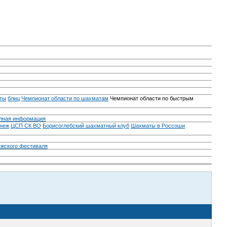
ты
блиц
Чемпионат области по шахматам
Чемпионат области по быстрым
лная информация
неж
ЦСП СК ВО
Борисоглебский шахматный клуб
Шахматы в Россоши
ежского фестиваля