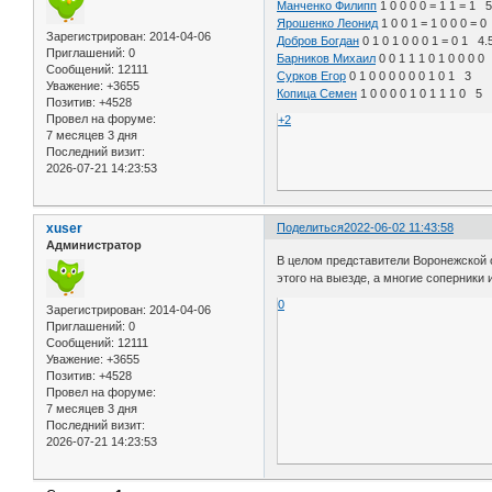
Манченко Филипп
1 0 0 0 0 = 1 1 = 1 
Ярошенко Леонид
1 0 0 1 = 1 0 0 0 = 
Зарегистрирован
: 2014-04-06
Добров Богдан
0 1 0 1 0 0 0 1 = 0 1 4.
Приглашений:
0
Барников Михаил
0 0 1 1 1 0 1 0 0 0 0
Сообщений:
12111
Сурков Егор
0 1 0 0 0 0 0 0 1 0 1 3
Уважение:
+3655
Копица Семен
1 0 0 0 0 1 0 1 1 1 0 5
Позитив:
+4528
Провел на форуме:
+2
7 месяцев 3 дня
Последний визит:
2026-07-21 14:23:53
xuser
Поделиться
2022-06-02 11:43:58
Администратор
В целом представители Воронежской о
этого на выезде, а многие соперники
0
Зарегистрирован
: 2014-04-06
Приглашений:
0
Сообщений:
12111
Уважение:
+3655
Позитив:
+4528
Провел на форуме:
7 месяцев 3 дня
Последний визит:
2026-07-21 14:23:53