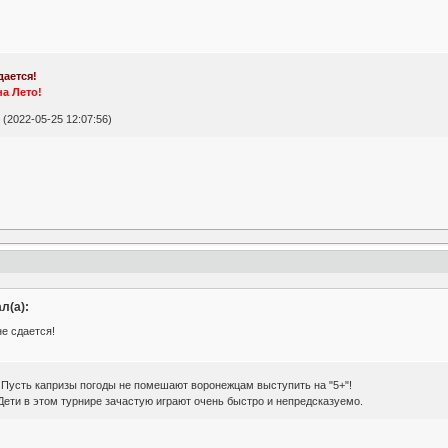
дается!
на Лето!
(2022-05-25 12:07:56)
л(а):
не сдается!
. Пусть капризы погоды не помешают воронежцам выступить на "5+"!
Дети в этом турнире зачастую играют очень быстро и непредсказуемо.