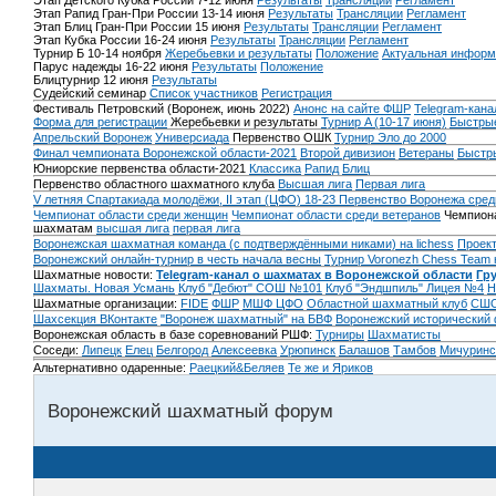
Этап Детского Кубка России 7-12 июня
Результаты
Трансляции
Регламент
Этап Рапид Гран-При России 13-14 июня
Результаты
Трансляции
Регламент
Этап Блиц Гран-При России 15 июня
Результаты
Трансляции
Регламент
Этап Кубка России 16-24 июня
Результаты
Трансляции
Регламент
Турнир Б 10-14 ноября
Жеребьевки и результаты
Положение
Актуальная информ
Парус надежды 16-22 июня
Результаты
Положение
Блицтурнир 12 июня
Результаты
Судейский семинар
Список участников
Регистрация
Фестиваль Петровский (Воронеж, июнь 2022)
Анонс на сайте ФШР
Telegram-кана
Форма для регистрации
Жеребьевки и результаты
Турнир A (10-17 июня)
Быстрые
Апрельский Воронеж
Универсиада
Первенство ОШК
Турнир Эло до 2000
Финал чемпионата Воронежской области-2021
Второй дивизион
Ветераны
Быстр
Юниорские первенства области-2021
Классика
Рапид
Блиц
Первенство областного шахматного клуба
Высшая лига
Первая лига
V летняя Спартакиада молодёжи, II этап (ЦФО) 18-23
Первенство Воронежа сред
Чемпионат области среди женщин
Чемпионат области среди ветеранов
Чемпиона
шахматам
высшая лига
первая лига
Воронежская шахматная команда (с подтверждёнными никами) на lichess
Проект
Воронежский онлайн-турнир в честь начала весны
Турнир Voronezh Chess Team 
Шахматные новости:
Telegram-канал о шахматах в Воронежской области
Гр
Шахматы. Новая Усмань
Клуб "Дебют" СОШ №101
Клуб "Эндшпиль" Лицея №4
Н
Шахматные организации:
FIDE
ФШР
МШФ ЦФО
Областной шахматный клуб
СШО
Шахсекция ВКонтакте
"Воронеж шахматный" на БВФ
Воронежский исторический
Воронежская область в базе соревнований РШФ:
Турниры
Шахматисты
Соседи:
Липецк
Елец
Белгород
Алексеевка
Урюпинск
Балашов
Тамбов
Мичуринс
Альтернативно одаренные:
Раецкий&Беляев
Те же и Яриков
Воронежский шахматный форум