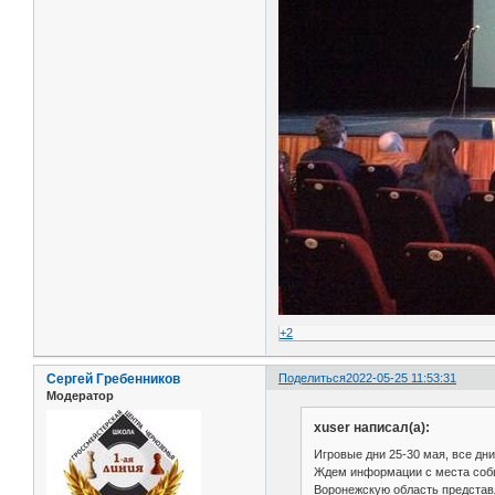
+2
Сергей Гребенников
Поделиться
2022-05-25 11:53:31
Модератор
xuser написал(а):
Игровые дни 25-30 мая, все дни
Ждем информации с места собы
Воронежскую область представ