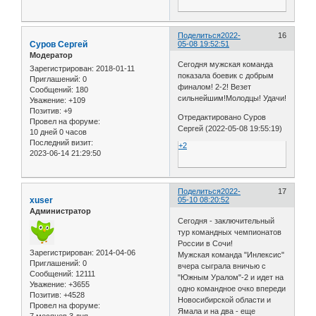
Поделиться
2022-
16
Cуров Сергей
05-08 19:52:51
Модератор
Сегодня мужская команда
Зарегистрирован
: 2018-01-11
показала боевик с добрым
Приглашений:
0
финалом! 2-2! Везет
Сообщений:
180
сильнейшим!Молодцы! Удачи!
Уважение:
+109
Позитив:
+9
Отредактировано Cуров
Провел на форуме:
Сергей (2022-05-08 19:55:19)
10 дней 0 часов
Последний визит:
+2
2023-06-14 21:29:50
Поделиться
2022-
17
xuser
05-10 08:20:52
Администратор
Сегодня - заключительный
тур командных чемпионатов
России в Сочи!
Зарегистрирован
: 2014-04-06
Мужская команда "Инлексис"
Приглашений:
0
вчера сыграла вничью с
Сообщений:
12111
"Южным Уралом"-2 и идет на
Уважение:
+3655
одно командное очко впереди
Позитив:
+4528
Новосибирской области и
Провел на форуме:
Ямала и на два - еще
7 месяцев 3 дня