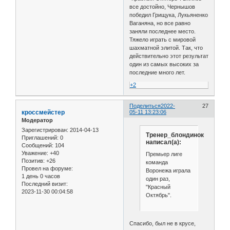
все достойно, Чернышов
победил Грищука, Лукьяненко
Ваганяна, но все равно
заняли последнее место.
Тяжело играть с мировой
шахматной элитой. Так, что
действительно этот результат
один из самых высоких за
последние много лет.
+2
Поделиться
2022-
27
кроссмейстер
05-11 13:23:06
Модератор
Зарегистрирован
: 2014-04-13
Тренер_блондинок
Приглашений:
0
написал(а):
Сообщений:
104
Уважение:
+40
Премьер лиге
Позитив:
+26
команда
Провел на форуме:
Воронежа играла
1 день 0 часов
один раз,
Последний визит:
"Красный
2023-11-30 00:04:58
Октябрь".
Спасибо, был не в крусе,