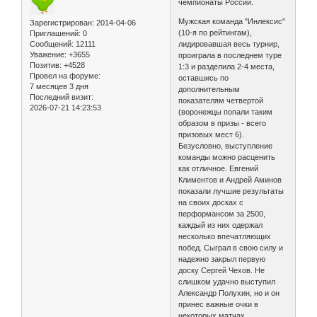
чемпионаты России.
Мужская команда "Инлексис"
Зарегистрирован
: 2014-04-06
(10-я по рейтингам),
Приглашений:
0
Сообщений:
12111
лидировавшая весь турнир,
Уважение:
+3655
проиграла в последнем туре
Позитив:
+4528
1:3 и разделила 2-4 места,
Провел на форуме:
оставшись по
7 месяцев 3 дня
дополнительным
Последний визит:
показателям четвертой
2026-07-21 14:23:53
(воронежцы попали таким
образом в призы - всего
призовых мест 6).
Безусловно, выступление
команды можно расценить
как отличное. Евгений
Климентов и Андрей Аминов
показали лучшие результаты
на своих досках с
перформансом за 2500,
каждый из них одержал
несколько впечатляющих
побед. Сыграл в свою силу и
надежно закрыл первую
доску Сергей Чехов. Не
слишком удачно выступил
Александр Полухин, но и он
принес важные очки в
некоторых матчах.