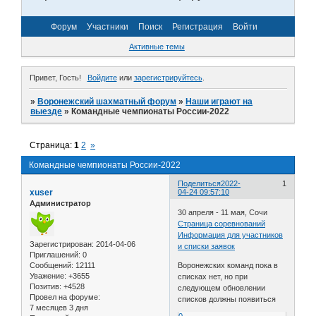
Форум
Участники
Поиск
Регистрация
Войти
Активные темы
Привет, Гость!
Войдите
или
зарегистрируйтесь
.
»
Воронежский шахматный форум
»
Наши играют на
выезде
»
Командные чемпионаты России-2022
Страница:
1
2
»
Командные чемпионаты России-2022
Поделиться
2022-
1
xuser
04-24 09:57:10
Администратор
30 апреля - 11 мая, Сочи
Страница соревнований
Информация для участников
Зарегистрирован
: 2014-04-06
и списки заявок
Приглашений:
0
Сообщений:
12111
Воронежских команд пока в
Уважение:
+3655
списках нет, но при
Позитив:
+4528
следующем обновлении
Провел на форуме:
списков должны появиться
7 месяцев 3 дня