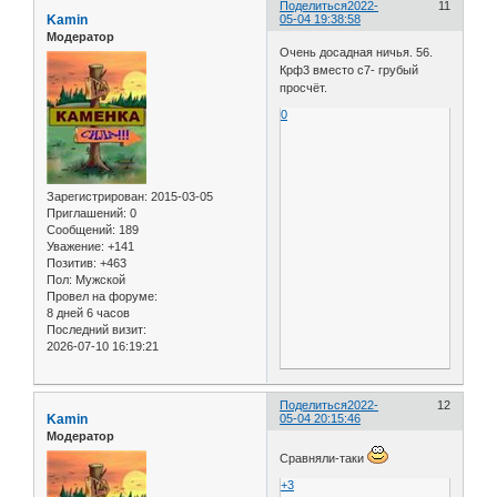
Поделиться
2022-
11
Kamin
05-04 19:38:58
Модератор
Очень досадная ничья. 56.
Крф3 вместо с7- грубый
просчёт.
0
Зарегистрирован
: 2015-03-05
Приглашений:
0
Сообщений:
189
Уважение:
+141
Позитив:
+463
Пол:
Мужской
Провел на форуме:
8 дней 6 часов
Последний визит:
2026-07-10 16:19:21
Поделиться
2022-
12
Kamin
05-04 20:15:46
Модератор
Сравняли-таки
+3