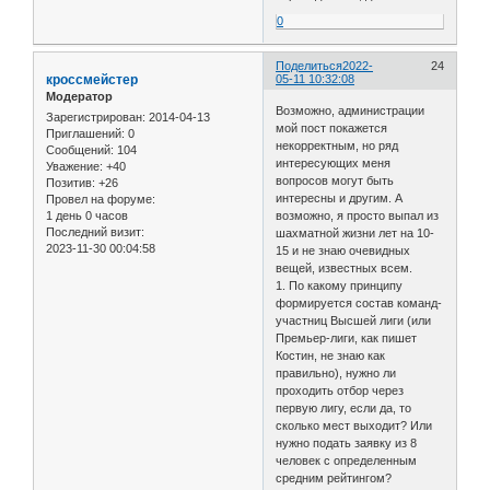
0
Поделиться
2022-
24
кроссмейстер
05-11 10:32:08
Модератор
Возможно, администрации
Зарегистрирован
: 2014-04-13
мой пост покажется
Приглашений:
0
некорректным, но ряд
Сообщений:
104
интересующих меня
Уважение:
+40
вопросов могут быть
Позитив:
+26
интересны и другим. А
Провел на форуме:
1 день 0 часов
возможно, я просто выпал из
Последний визит:
шахматной жизни лет на 10-
2023-11-30 00:04:58
15 и не знаю очевидных
вещей, известных всем.
1. По какому принципу
формируется состав команд-
участниц Высшей лиги (или
Премьер-лиги, как пишет
Костин, не знаю как
правильно), нужно ли
проходить отбор через
первую лигу, если да, то
сколько мест выходит? Или
нужно подать заявку из 8
человек с определенным
средним рейтингом?