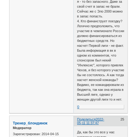
я - то без запасного. Даже за
свой счет в запас не брали.
Сейчас же с Эло 2000 можно
в запас попасть.
4. Кто финанструет поездку?
Логично предположить, что
участие в чемпионате России
должно финансироваться из
бюджетных средств. Но
насчет Первой лиги - не факт.
Была информация в вк в
одном из комментов, что
спонсором был некий
"Инлексис", которого привлек
Чехов, и без которого участие
бы не состоялось. А как тогда
насчет женской команды?
Видимо, ее командировали из
бюджета, так как она играла в
Высшей лиге, однако у
женщин другой лиги то и нет.
0
Поделиться
2022-
25
Тренер_блондинок
05-11 11:37:47
Модератор
Да, как бы это все у нас
Зарегистрирован
: 2014-04-15
системно наладить..