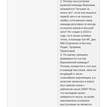
2. Почему выступление
мужской команды Воронежа
называется "лучшим за
много лет", если они играли в
первой лиге и не попали в
тройку, хотя раньше наша
команда регулярно (и иногда
успешно) играла в высшей
лиге? Не следил в 2010-е
годы, но в конце нулевых
точно, в команде три МГ, два
ММ (Сергиенко и Костин),
Родин, Чуприков,
Провоторов.
3. По какому принципу
формируется состав
Воронежской команды?
Почему, конкретно в этот раз,
в команде был игрок, явно не
входящий в число
сильнейших воронежцев, а в
качестве запасного и вовсе
был заявлен игрок с
рейтингом около 2000? Ясно,
что молодежи нужно
набираться опыта, но разве
максимально успешное
выступление не является