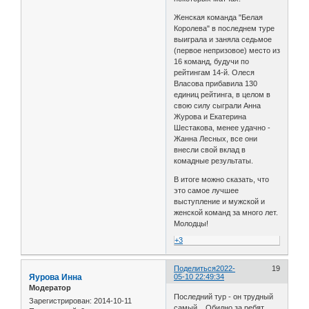
Женская команда "Белая
Королева" в последнем туре
выиграла и заняла седьмое
(первое непризовое) место из
16 команд, будучи по
рейтингам 14-й. Олеся
Власова прибавила 130
единиц рейтинга, в целом в
свою силу сыграли Анна
Журова и Екатерина
Шестакова, менее удачно -
Жанна Лесных, все они
внесли свой вклад в
комадные результаты.
В итоге можно сказать, что
это самое лучшее
выступление и мужской и
женской команд за много лет.
Молодцы!
+3
Поделиться
2022-
19
Яурова Инна
05-10 22:49:34
Модератор
Последний тур - он трудный
Зарегистрирован
: 2014-10-11
самый... Обидно за ребят,