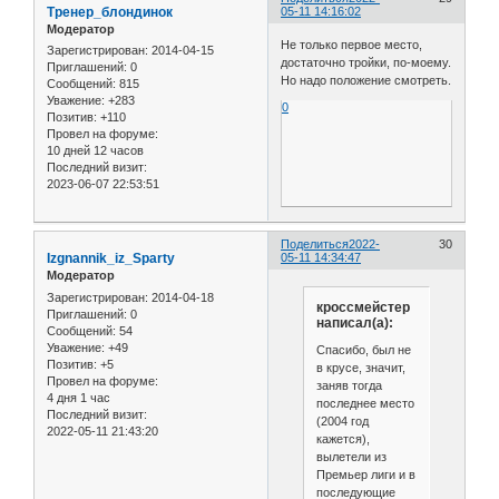
Тренер_блондинок
05-11 14:16:02
Модератор
Не только первое место,
Зарегистрирован
: 2014-04-15
достаточно тройки, по-моему.
Приглашений:
0
Но надо положение смотреть.
Сообщений:
815
Уважение:
+283
0
Позитив:
+110
Провел на форуме:
10 дней 12 часов
Последний визит:
2023-06-07 22:53:51
Поделиться
2022-
30
Izgnannik_iz_Sparty
05-11 14:34:47
Модератор
Зарегистрирован
: 2014-04-18
кроссмейстер
Приглашений:
0
написал(а):
Сообщений:
54
Уважение:
+49
Спасибо, был не
Позитив:
+5
в крусе, значит,
Провел на форуме:
заняв тогда
4 дня 1 час
последнее место
Последний визит:
(2004 год
2022-05-11 21:43:20
кажется),
вылетели из
Премьер лиги и в
последующие