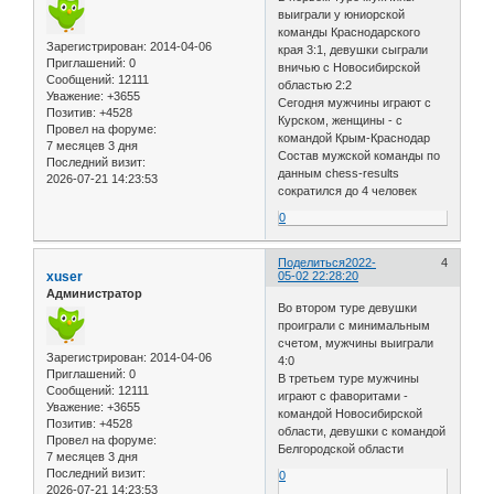
выиграли у юниорской
команды Краснодарского
Зарегистрирован
: 2014-04-06
края 3:1, девушки сыграли
Приглашений:
0
вничью с Новосибирской
Сообщений:
12111
областью 2:2
Уважение:
+3655
Сегодня мужчины играют с
Позитив:
+4528
Курском, женщины - с
Провел на форуме:
командой Крым-Краснодар
7 месяцев 3 дня
Состав мужской команды по
Последний визит:
данным chess-results
2026-07-21 14:23:53
сократился до 4 человек
0
Поделиться
2022-
4
xuser
05-02 22:28:20
Администратор
Во втором туре девушки
проиграли с минимальным
счетом, мужчины выиграли
Зарегистрирован
: 2014-04-06
4:0
Приглашений:
0
В третьем туре мужчины
Сообщений:
12111
играют с фаворитами -
Уважение:
+3655
командой Новосибирской
Позитив:
+4528
области, девушки с командой
Провел на форуме:
Белгородской области
7 месяцев 3 дня
Последний визит:
0
2026-07-21 14:23:53