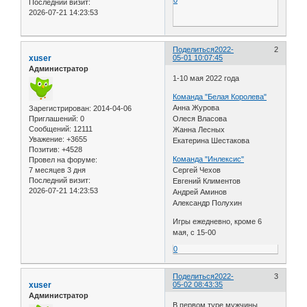
0
Последний визит:
2026-07-21 14:23:53
Поделиться
2022-
2
xuser
05-01 10:07:45
Администратор
1-10 мая 2022 года
Команда "Белая Королева"
Анна Журова
Зарегистрирован
: 2014-04-06
Олеся Власова
Приглашений:
0
Сообщений:
12111
Жанна Лесных
Уважение:
+3655
Екатерина Шестакова
Позитив:
+4528
Команда "Инлексис"
Провел на форуме:
Сергей Чехов
7 месяцев 3 дня
Последний визит:
Евгений Климентов
2026-07-21 14:23:53
Андрей Аминов
Александр Полухин
Игры ежедневно, кроме 6
мая, с 15-00
0
Поделиться
2022-
3
xuser
05-02 08:43:35
Администратор
В первом туре мужчины