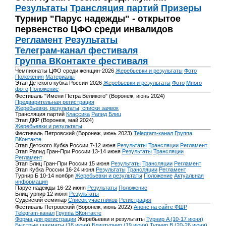
Результаты
Трансляция партий
Призеры
Турнир "Парус надежды" - открытое
первенство ЦФО среди инвалидов
Регламент
Результаты
Телеграм-канал фестиваля
Группа ВКонтакте фестиваля
Чемпионаты ЦФО среди женщин-2026
Жеребьевки и результаты
Фото
Положения
Материалы
Этап Детского кубка России-2026
Жеребьевки и результаты
Фото
Много
фото
Положение
Фестиваль "Имени Петра Великого" (Воронеж, июнь 2024)
Предварительная регистрация
Жеребьевки, результаты, списки заявок
Трансляция партий
Классика
Рапид
Блиц
Этап ДКР (Воронеж, май 2024)
Жеребьевки и результаты
Фестиваль Петровский (Воронеж, июнь 2023)
Telegram-канал
Группа
ВКонтакте
Этап Детского Кубка России 7-12 июня
Результаты
Трансляции
Регламент
Этап Рапид Гран-При России 13-14 июня
Результаты
Трансляции
Регламент
Этап Блиц Гран-При России 15 июня
Результаты
Трансляции
Регламент
Этап Кубка России 16-24 июня
Результаты
Трансляции
Регламент
Турнир Б 10-14 ноября
Жеребьевки и результаты
Положение
Актуальная
информация
Парус надежды 16-22 июня
Результаты
Положение
Блицтурнир 12 июня
Результаты
Судейский семинар
Список участников
Регистрация
Фестиваль Петровский (Воронеж, июнь 2022)
Анонс на сайте ФШР
Telegram-канал
Группа ВКонтакте
Форма для регистрации
Жеребьевки и результаты
Турнир A (10-17 июня)
Быстрые шахматы (18 июня)
Блицтурнир (19 июня)
Турнир B (20-26 июня)