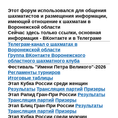
Этот форум использовался для общения
шахматистов и размещения информации,
имеющей отношение к шахматам в
Воронежской области
Сейчас здесь только ссылки, основная
информация - ВКонтакте и в Телеграме
Телеграм-канал о шахматах в
Воронежской области
Группа ВКонтакте Воронежского
областного шахматного клуба
Фестиваль "Имени Петра Великого"-2026
Регламенты турниров
Итоговые таблицы
Этап Кубка России среди женщин
Результаты
Трансляция партий
Призеры
Этап Рапид Гран-При России
Результаты
Трансляция партий
Призеры
Этап Блиц Гран-При России
Результаты
Трансляция партий
Призеры
Этап Кубка России среди мужчин