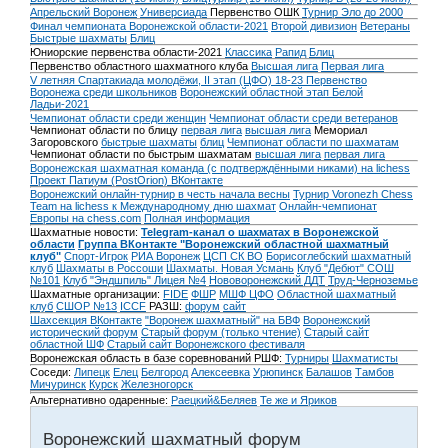
Апрельский Воронеж
Универсиада
Первенство ОШК
Турнир Эло до 2000
Финал чемпионата Воронежской области-2021
Второй дивизион
Ветераны
Быстрые шахматы
Блиц
Юниорские первенства области-2021
Классика
Рапид
Блиц
Первенство областного шахматного клуба
Высшая лига
Первая лига
V летняя Спартакиада молодёжи, II этап (ЦФО) 18-23
Первенство
Воронежа среди школьников
Воронежский областной этап Белой
Ладьи-2021
Чемпионат области среди женщин
Чемпионат области среди ветеранов
Чемпионат области по блицу
первая лига
высшая лига
Мемориал
Загоровского
быстрые шахматы
блиц
Чемпионат области по шахматам
Чемпионат области по быстрым шахматам
высшая лига
первая лига
Воронежская шахматная команда (с подтверждёнными никами) на lichess
Проект Патиум (PostOrion) ВКонтакте
Воронежский онлайн-турнир в честь начала весны
Турнир Voronezh Chess
Team на lichess к Международному дню шахмат
Онлайн-чемпионат
Европы на chess.com
Полная информация
Шахматные новости:
Telegram-канал о шахматах в Воронежской
области
Группа ВКонтакте "Воронежский областной шахматный
клуб"
Спорт-Игрок
РИА Воронеж
ЦСП СК ВО
Борисоглебский шахматный
клуб
Шахматы в Россоши
Шахматы. Новая Усмань
Клуб "Дебют" СОШ
№101
Клуб "Эндшпиль" Лицея №4
Нововоронежский ДДТ
Труд-Черноземье
Шахматные организации:
FIDE
ФШР
МШФ ЦФО
Областной шахматный
клуб
СШОР №13
ICCF
РАЗШ:
форум
сайт
Шахсекция ВКонтакте
"Воронеж шахматный" на БВФ
Воронежский
исторический форум
Cтарый форум (только чтение)
Старый сайт
областной ШФ
Старый сайт Воронежского фестиваля
Воронежская область в базе соревнований РШФ:
Турниры
Шахматисты
Соседи:
Липецк
Елец
Белгород
Алексеевка
Урюпинск
Балашов
Тамбов
Мичуринск
Курск
Железногорск
Альтернативно одаренные:
Раецкий&Беляев
Те же и Яриков
Воронежский шахматный форум