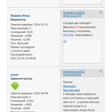
Поделиться
2022-
5
Яурова Инна
05-03 21:23:49
Модератор
Сегодня две победы!!!
Зарегистрирован
: 2014-10-11
Девушки
(3:1)
разгромили
Приглашений:
0
Белгород, а мужчины
Сообщений:
1515
(2,5:1,5)
- Новосибирск!
Уважение:
+1080
Позитив:
+1246
+2
Пол:
Женский
Провел на форуме:
1 месяц 5 дней
Последний визит:
2023-12-15 22:46:08
Поделиться
2022-
6
xuser
05-04 09:46:03
Администратор
Партии:
Женщины
Высшая лига
Зарегистрирован
: 2014-04-06
У женщин транслируются
Приглашений:
0
всего по 2 матча, в высшей
Сообщений:
12111
лиге по 4 - у мужчин больше
Уважение:
+3655
шансов попасть в
Позитив:
+4528
трансляцию, вчера были,
Провел на форуме: