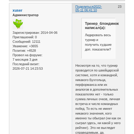
Поделиться
2022-
23
xuser
05-11 06:41:10
Администратор
Тренер_блондинок
написал(а):
Зарегистрирован
: 2014-04-06
Лидировать весь
Приглашений:
0
турнир и
Сообщений:
12111
получить худшие
Уважение:
+3655
доп. показатели?
Позитив:
+4528
Провел на форуме:
7 месяцев 3 дня
Последний визит:
Несмотря на то, что турнир
2026-07-21 14:23:53
проводится по швейцарской
системе, хотя и командной,
никакого Бухгольца,
перформанса или их
аналогов в дополнительных
показателях нет - только
сумма личных очков, личная
встреча и число командных
побед. То есть не имеет
никакого значения, кого
именно ты обыграл (ни как он
сыграл здесь, ни какой у него
рейтинг). Это не выглядит
справедливым, да.