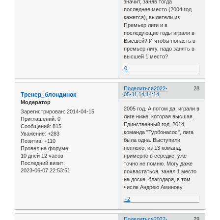
значит, заняв тогда
последнее место (2004 год
кажется), вылетели из
Премьер лиги и в
последующие годы играли в
Высшей? И чтобы попасть в
премьер лигу, надо занять в
высшей 1 место?
0
Поделиться
2022-
28
Тренер_блондинок
05-11 14:14:14
Модератор
2005 год. А потом да, играли в
Зарегистрирован
: 2014-04-15
лиге ниже, которая высшая.
Приглашений:
0
Единственный год, 2014,
Сообщений:
815
команда "Турбонасос", лига
Уважение:
+283
была одна. Выступили
Позитив:
+110
неплохо, из 13 команд,
Провел на форуме:
10 дней 12 часов
примерно в середке, уже
Последний визит:
точно не помню. Могу даже
2023-06-07 22:53:51
похвастаться, занял 1 место
на доске, благодаря, в том
числе Андрею Аминову.
+2
Поделиться
2022-
29