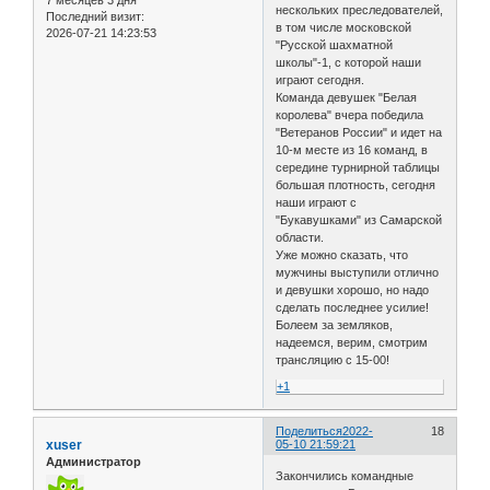
нескольких преследователей,
Последний визит:
в том числе московской
2026-07-21 14:23:53
"Русской шахматной
школы"-1, с которой наши
играют сегодня.
Команда девушек "Белая
королева" вчера победила
"Ветеранов России" и идет на
10-м месте из 16 команд, в
середине турнирной таблицы
большая плотность, сегодня
наши играют с
"Букавушками" из Самарской
области.
Уже можно сказать, что
мужчины выступили отлично
и девушки хорошо, но надо
сделать последнее усилие!
Болеем за земляков,
надеемся, верим, смотрим
трансляцию с 15-00!
+1
Поделиться
2022-
18
xuser
05-10 21:59:21
Администратор
Закончились командные