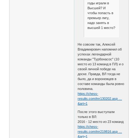
годы играли в
Высшей? И
чтобы попасть в
премьер лигу,
надо занять в
высшей 1 место?
Не совсем так, Алексей
Владимирович напомнил об
успехах легендарной
команды "Турбонасос" (10
место из 13 команд в ПЛ) и о
своей личной победе на
доске. Правда, ВЛ тогда не
было, да и воронежцев в
составе команды была ровно
половина.
https://chess-
results.com/tnr130202.asp …
&art=1
После этого выступали
только в ВЛ:
2016 - 12 место из 23 команд
https://chess-
results.com/tnr219816.asp …
&art=1