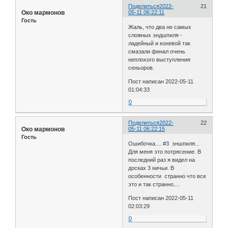
Поделиться
2022-
21
Око мармонов
05-11 06:22:11
Гость
Жаль, что два не самых
сложных эндшпиля -
ладейный и коневой так
смазали финал очень
неплохого выступления
сеньоров.
Пост написан 2022-05-11
01:04:33
0
Поделиться
2022-
22
Око мармонов
05-11 06:22:15
Гость
Ошибочка.... #3 эншпиля...
Для меня это потрясение. В
последний раз я видел на
досках 3 ничьи. В
особенности странно что все
это и так странно....
Пост написан 2022-05-11
02:03:29
0