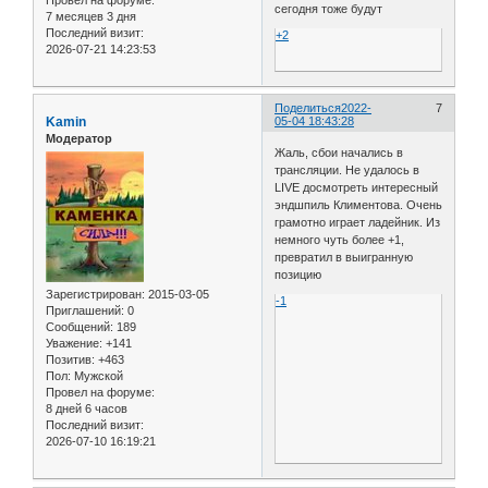
сегодня тоже будут
7 месяцев 3 дня
Последний визит:
+2
2026-07-21 14:23:53
Поделиться
2022-
7
Kamin
05-04 18:43:28
Модератор
Жаль, сбои начались в
трансляции. Не удалось в
LIVE досмотреть интересный
эндшпиль Климентова. Очень
грамотно играет ладейник. Из
немного чуть более +1,
превратил в выигранную
позицию
Зарегистрирован
: 2015-03-05
-1
Приглашений:
0
Сообщений:
189
Уважение:
+141
Позитив:
+463
Пол:
Мужской
Провел на форуме:
8 дней 6 часов
Последний визит:
2026-07-10 16:19:21