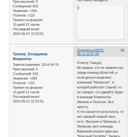
Приглашений:
0
Сообщений:
815
0
Уважение:
+283
Позитив:
+110
Провел на форуме:
10 дней 12 часов
Последний визит:
2023-06-07 22:53:51
Поделиться
2022-
26
Тренер_блондинок
05-11 11:57:43
Модератор
Отвечу Тимуру.
Зарегистрирован
: 2014-04-15
Во первых это не первенство
Приглашений:
0
среди команд областей, и
Сообщений:
815
если деньги выделяет
Уважение:
+283
компания "Инлексис", в
Позитив:
+110
которой работает Сергей, то
Провел на форуме:
10 дней 12 часов
он говорит, что давайте будет
Последний визит:
в команде Климентов,
2023-06-07 22:53:51
Аминов и Полухин. Все
просто.
А что касается результата, то
нет никакой первой лиги,
есть Высшая и Премьер, в
Премьер лиге команда
Воронежа играла один раз,
"Красный Октябрь". Бились