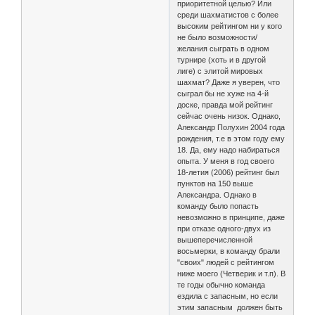
приоритетной целью? Или
среди шахматистов с более
высоким рейтингом ни у кого
не было возможности/
желания сыграть в одном
турнире (хоть и в другой
лиге) с элитой мировых
шахмат? Даже я уверен, что
сыграл бы не хуже на 4-й
доске, правда мой рейтинг
сейчас очень низок. Однако,
Александр Полухин 2004 года
рождения, т.е в этом году ему
18. Да, ему надо набираться
опыта. У меня в год своего
18-летия (2006) рейтинг был
пунктов на 150 выше
Александра. Однако в
команду было попасть
невозможно в принципе, даже
при отказе одного-двух из
вышеперечисленной
восьмерки, в команду брали
"своих" людей с рейтингом
ниже моего (Четверик и т.п). В
те годы обычно команда
ездила с запасным, но если
этим запасным должен быть