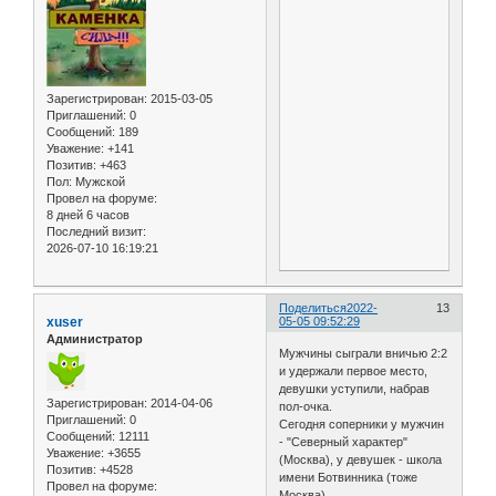
Зарегистрирован
: 2015-03-05
Приглашений:
0
Сообщений:
189
Уважение:
+141
Позитив:
+463
Пол:
Мужской
Провел на форуме:
8 дней 6 часов
Последний визит:
2026-07-10 16:19:21
Поделиться
2022-
13
xuser
05-05 09:52:29
Администратор
Мужчины сыграли вничью 2:2
и удержали первое место,
девушки уступили, набрав
Зарегистрирован
: 2014-04-06
пол-очка.
Приглашений:
0
Сегодня соперники у мужчин
Сообщений:
12111
- "Северный характер"
Уважение:
+3655
(Москва), у девушек - школа
Позитив:
+4528
имени Ботвинника (тоже
Провел на форуме:
Москва)