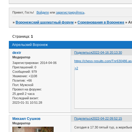
Привет, Гость!
Войдите
или
зарегистрируйтесь
.
»
Воронежский шахматный форум
»
Соревнования в Воронеже
»
А
Страница:
1
Апрельский Воронеж
dextr
Поделиться
2022-04-16 20:13:30
Модератор
https://chess-results.com/Tnr630486.a
Зарегистрирован
: 2014-04-06
Приглашений:
0
+2
Сообщений:
979
Уважение:
+1108
Позитив:
+66
Пол:
Мужской
Провел на форуме:
25 дней 2 часа
Последний визит:
2023-01-31 10:51:28
Михаил Сушков
Поделиться
2022-04-22 09:52:15
Модератор
Сегодня в 17.30 пятый тур, а жеребьев