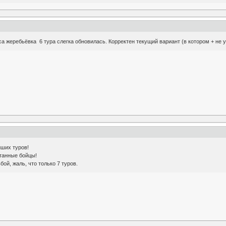
а жеребьёвка 6 тура слегка обновилась. Корректен текущий вариант (в котором + не у
йших туров!
танные бойцы!
ой, жаль, что только 7 туров.