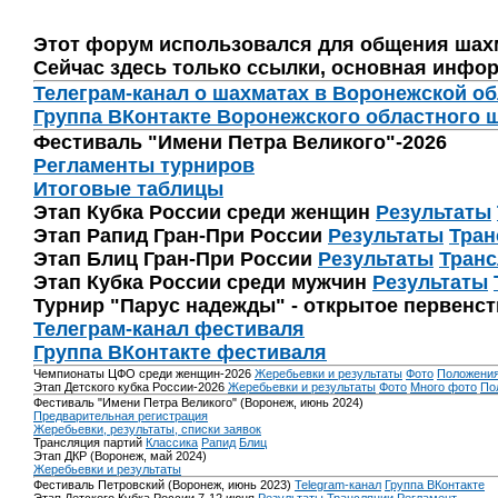
Этот форум использовался для общения шах
Сейчас здесь только ссылки, основная инфор
Телеграм-канал о шахматах в Воронежской о
Группа ВКонтакте Воронежского областного 
Фестиваль "Имени Петра Великого"-2026
Регламенты турниров
Итоговые таблицы
Этап Кубка России среди женщин
Результаты
Этап Рапид Гран-При России
Результаты
Тран
Этап Блиц Гран-При России
Результаты
Транс
Этап Кубка России среди мужчин
Результаты
Турнир "Парус надежды" - открытое первенс
Телеграм-канал фестиваля
Группа ВКонтакте фестиваля
Чемпионаты ЦФО среди женщин-2026
Жеребьевки и результаты
Фото
Положени
Этап Детского кубка России-2026
Жеребьевки и результаты
Фото
Много фото
По
Фестиваль "Имени Петра Великого" (Воронеж, июнь 2024)
Предварительная регистрация
Жеребьевки, результаты, списки заявок
Трансляция партий
Классика
Рапид
Блиц
Этап ДКР (Воронеж, май 2024)
Жеребьевки и результаты
Фестиваль Петровский (Воронеж, июнь 2023)
Telegram-канал
Группа ВКонтакте