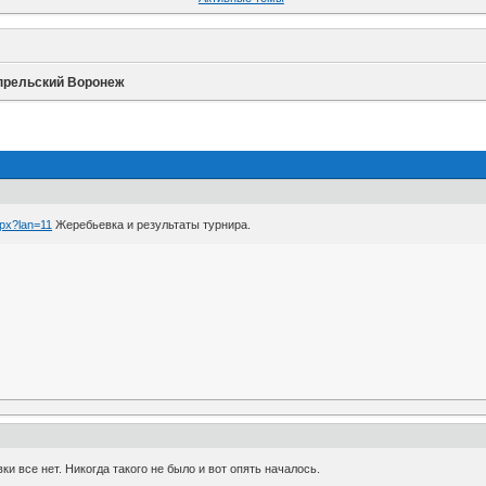
прельский Воронеж
spx?lan=11
Жеребьевка и результаты турнира.
ки все нет. Никогда такого не было и вот опять началось.