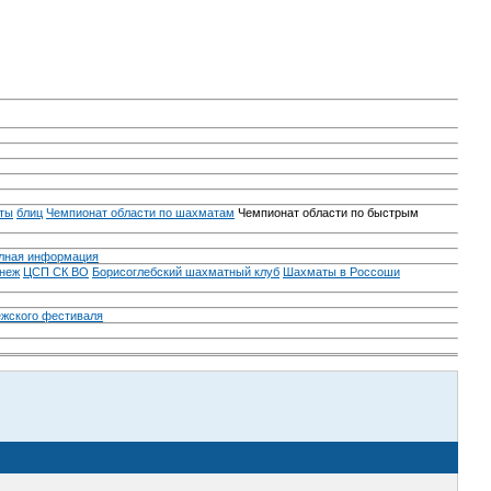
ты
блиц
Чемпионат области по шахматам
Чемпионат области по быстрым
лная информация
неж
ЦСП СК ВО
Борисоглебский шахматный клуб
Шахматы в Россоши
ежского фестиваля