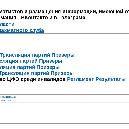
матистов и размещения информации, имеющей о
мация - ВКонтакте и в Телеграме
бласти
шахматного клуба
Трансляция партий
Призеры
сляция партий
Призеры
ляция партий
Призеры
Трансляция партий
Призеры
тво ЦФО среди инвалидов
Регламент
Результаты
я
Материалы
ложение