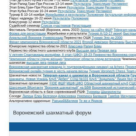
Этап Детского Кубка России 7-12 июня
Результаты
Трансляции
Регламент
Этап Рапид Гран-При России 13-14 июня
Результаты
Трансляции
Регламент
Этап Блиц Гран-При России 15 июня
Результаты
Трансляции
Регламент
Этап Кубка России 16-24 июня
Результаты
Трансляции
Регламент
Турнир Б 10-14 ноября
Жеребьевки и результаты
Положение
Актуальная информ
Парус надежды 16-22 июня
Результаты
Положение
Блицтурнир 12 июня
Результаты
Судейский семинар
Список участников
Регистрация
Фестиваль Петровский (Воронеж, июнь 2022)
Анонс на сайте ФШР
Telegram-кана
Форма для регистрации
Жеребьевки и результаты
Турнир A (10-17 июня)
Быстрые
Апрельский Воронеж
Универсиада
Первенство ОШК
Турнир Эло до 2000
Финал чемпионата Воронежской области-2021
Второй дивизион
Ветераны
Быстр
Юниорские первенства области-2021
Классика
Рапид
Блиц
Первенство областного шахматного клуба
Высшая лига
Первая лига
V летняя Спартакиада молодёжи, II этап (ЦФО) 18-23
Первенство Воронежа сред
Чемпионат области среди женщин
Чемпионат области среди ветеранов
Чемпиона
шахматам
высшая лига
первая лига
Воронежская шахматная команда (с подтверждёнными никами) на lichess
Проект
Воронежский онлайн-турнир в честь начала весны
Турнир Voronezh Chess Team 
Шахматные новости:
Telegram-канал о шахматах в Воронежской области
Гр
Шахматы. Новая Усмань
Клуб "Дебют" СОШ №101
Клуб "Эндшпиль" Лицея №4
Н
Шахматные организации:
FIDE
ФШР
МШФ ЦФО
Областной шахматный клуб
СШО
Шахсекция ВКонтакте
"Воронеж шахматный" на БВФ
Воронежский исторический
Воронежская область в базе соревнований РШФ:
Турниры
Шахматисты
Соседи:
Липецк
Елец
Белгород
Алексеевка
Урюпинск
Балашов
Тамбов
Мичуринс
Альтернативно одаренные:
Раецкий&Беляев
Те же и Яриков
Воронежский шахматный форум