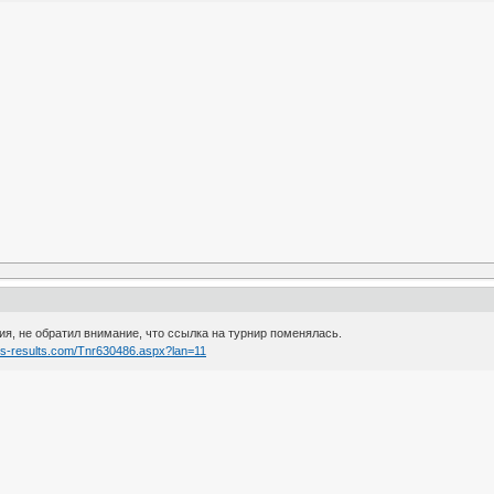
я, не обратил внимание, что ссылка на турнир поменялась.
ess-results.com/Tnr630486.aspx?lan=11