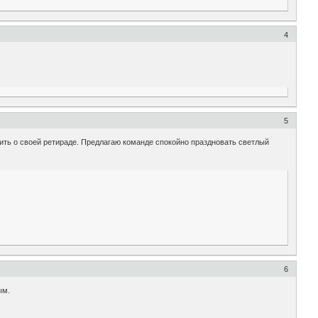
4
5
тить о своей ретираде. Предлагаю команде спокойно праздновать светлый
6
ым.