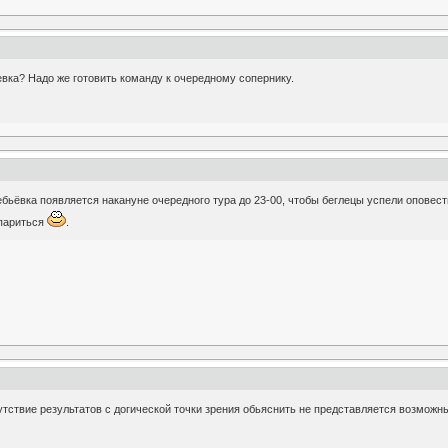
ьевка? Надо же готовить команду к очередному сопернику.
бьёвка появляется накануне очередного тура до 23-00, чтобы беглецы успели оповес
 париться
.
утствие результатов с догической точки зрения обьяснить не представляется возможн