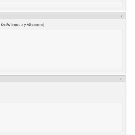
7
 Клеймёнова, а у Айрапетян).
8