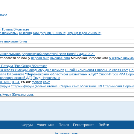
ация
л
Группа ВКонтакте
 шахматы (18 июня)
Блицтурнир (19 июня)
Турнир B (20-26 июня)
ые шахматы
Блиц
и школьников
Воронежский областной этап Белой Ладьи-2021
т области по блицу
первая лига
высшая лига
Мемориал Загоровского
быстрые шахма
 Патиум (PostOrion) ВКонтакте
на lichess к Международному дню шахмат
Онлайн-чемпионат Европы на chess.com
По
уппа ВКонтакте "Воронежский областной шахматный клуб"
Спорт-Игрок
РИА Воро
ововоронежский ДДТ
Труд-Черноземье
Р №13
ICCF
РАЗШ:
форум
сайт
 форум
Cтарый форум (только чтение)
Старый сайт областной ШФ
Старый сайт Ворон
к
Курск
Железногорск
Форум
Участники
Поиск
Регистрация
Войти
Активные темы