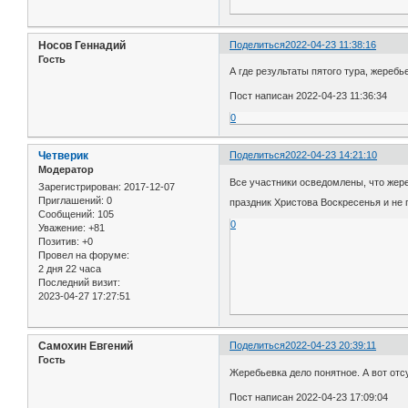
Носов Геннадий
Поделиться
2022-04-23 11:38:16
Гость
А где результаты пятого тура, жереб
Пост написан 2022-04-23 11:36:34
0
Четверик
Поделиться
2022-04-23 14:21:10
Модератор
Все участники осведомлены, что жере
Зарегистрирован
: 2017-12-07
Приглашений:
0
праздник Христова Воскресенья и не
Сообщений:
105
0
Уважение:
+81
Позитив:
+0
Провел на форуме:
2 дня 22 часа
Последний визит:
2023-04-27 17:27:51
Самохин Евгений
Поделиться
2022-04-23 20:39:11
Гость
Жеребьевка дело понятное. А вот отс
Пост написан 2022-04-23 17:09:04