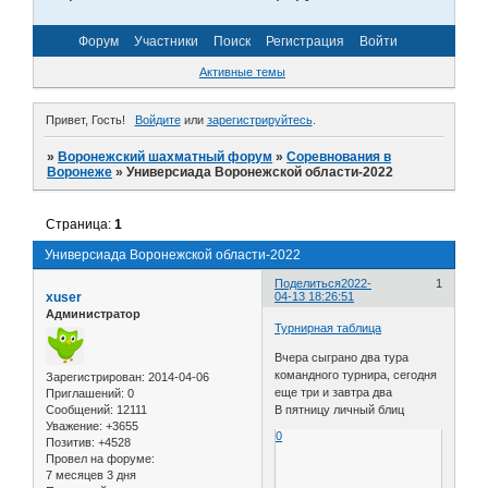
Форум
Участники
Поиск
Регистрация
Войти
Активные темы
Привет, Гость!
Войдите
или
зарегистрируйтесь
.
»
Воронежский шахматный форум
»
Соревнования в
Воронеже
»
Универсиада Воронежской области-2022
Страница:
1
Универсиада Воронежской области-2022
Поделиться
2022-
1
xuser
04-13 18:26:51
Администратор
Турнирная таблица
Вчера сыграно два тура
командного турнира, сегодня
Зарегистрирован
: 2014-04-06
еще три и завтра два
Приглашений:
0
Сообщений:
12111
В пятницу личный блиц
Уважение:
+3655
0
Позитив:
+4528
Провел на форуме:
7 месяцев 3 дня