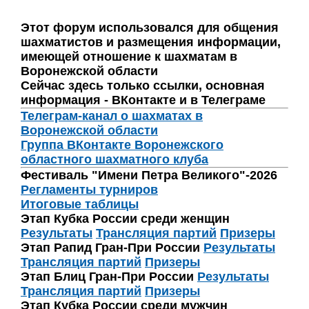
Этот форум использовался для общения
шахматистов и размещения информации,
имеющей отношение к шахматам в
Воронежской области
Сейчас здесь только ссылки, основная
информация - ВКонтакте и в Телеграме
Телеграм-канал о шахматах в
Воронежской области
Группа ВКонтакте Воронежского
областного шахматного клуба
Фестиваль "Имени Петра Великого"-2026
Регламенты турниров
Итоговые таблицы
Этап Кубка России среди женщин
Результаты
Трансляция партий
Призеры
Этап Рапид Гран-При России
Результаты
Трансляция партий
Призеры
Этап Блиц Гран-При России
Результаты
Трансляция партий
Призеры
Этап Кубка России среди мужчин