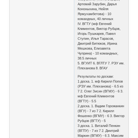
Артемий Зарубин, Дарья
Кононыхина, Нейля
Ярмухамбетова) - 10
командных, 40 личных
IV. ВГТУ (мф Евгений
Климентов, Виктор Рубцов,
Игорь Пушкарев, Павел
Ступин, Илья Тарасов,
Дмитрий Битюков, Ирина
Мешкова, Елизавета
Чуприна) - 10 командных,
38.5 личных
5. ВГУИТ 6. ВГЛТУ 7. РЭУ им.
Плеханова 8. ВГАУ
Результаты по доскам:
1 доска. 1. мф Кирилл Попов
(РЭУ им. Плеханова) - 6.5 из
7 2. Олег Зисин (ВГМУ) - 6 3.
мф Евгений Климентов
(ВГТУ) - 5.5
2 доска. 1. Вадим Горожанкин
(ВГУ) - 7 из 7 2. Кирилл
Фошенко (ВГМУ) - 6 3. Виктор
Рубцов (ВГТУ) - 5
3 доска. 1. Виталий Пенкин
(ВГПУ) - 7 из 7 2. Дмитрий
Маркин (ВГМУ) - 6 3. Максим