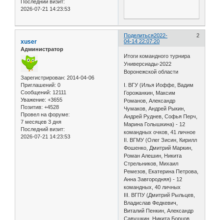
Последний визит:
2026-07-21 14:23:53
Поделиться
2022-
2
xuser
04-14 22:07:20
Администратор
Итоги командного турнира
Универсиады-2022
Воронежской области
Зарегистрирован
: 2014-04-06
I. ВГУ (Илья Иоффе, Вадим
Приглашений:
0
Сообщений:
12111
Горожанкин, Максим
Уважение:
+3655
Романов, Александр
Позитив:
+4528
Чумаков, Андрей Рыкин,
Провел на форуме:
Андрей Руднев, Софья Перч,
7 месяцев 3 дня
Марина Голышкина) - 12
Последний визит:
командных очков, 41 личное
2026-07-21 14:23:53
II. ВГМУ (Олег Зисин, Кирилл
Фошенко, Дмитрий Маркин,
Роман Алешин, Никита
Стрельников, Михаил
Ремезов, Екатерина Петрова,
Анна Завгородняя) - 12
командных, 40 личных
III. ВГПУ (Дмитрий Рыльцев,
Владислав Федкевич,
Виталий Пенкин, Александр
Савушкин, Никита Борцов,