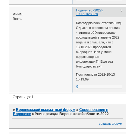
Поделиться
2022-
5
Инна.
10-13 16:39:29
Гость
Благодарю всех ответивших).
Однако. я не совсем поняла
- ответы об Универсиаде,
проходившей в апреле 2022
года, а я слышала, что с
13.10.2022 проводится
очередная. Или у меня
недостоверная
информация?). Еще раз
благодарю всех).
Пост написан 2022-10-13
15:19:09
0
Страница:
1
»
Воронежский шахматный форум
»
Соревнования в
Воронеже
»
Универсиада Воронежской области-2022
создать форум