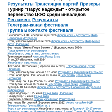
Результаты
Трансляция партий
Призеры
Турнир "Парус надежды" - открытое
первенство ЦФО среди инвалидов
Регламент
Результаты
Телеграм-канал фестиваля
Группа ВКонтакте фестиваля
Чемпионаты ЦФО среди женщин-2026
Жеребьевки и результаты
Фото
Положения
Материалы
Этап Детского кубка России-2026
Жеребьевки и результаты
Фото
Много
фото
Положение
Фестиваль "Имени Петра Великого" (Воронеж, июнь 2024)
Предварительная регистрация
Жеребьевки, результаты, списки заявок
Трансляция партий
Классика
Рапид
Блиц
Этап ДКР (Воронеж, май 2024)
Жеребьевки и результаты
Фестиваль Петровский (Воронеж, июнь 2023)
Telegram-канал
Группа
ВКонтакте
Этап Детского Кубка России 7-12 июня
Результаты
Трансляции
Регламент
Этап Рапид Гран-При России 13-14 июня
Результаты
Трансляции
Регламент
Этап Блиц Гран-При России 15 июня
Результаты
Трансляции
Регламент
Этап Кубка России 16-24 июня
Результаты
Трансляции
Регламент
Турнир Б 10-14 ноября
Жеребьевки и результаты
Положение
Актуальная
информация
Парус надежды 16-22 июня
Результаты
Положение
Блицтурнир 12 июня
Результаты
Судейский семинар
Список участников
Регистрация
Фестиваль Петровский (Воронеж, июнь 2022)
Анонс на сайте ФШР
Telegram-канал
Группа ВКонтакте
Форма для регистрации
Жеребьевки и результаты
Турнир A (10-17 июня)
Быстрые шахматы (18 июня)
Блицтурнир (19 июня)
Турнир B (20-26 июня)