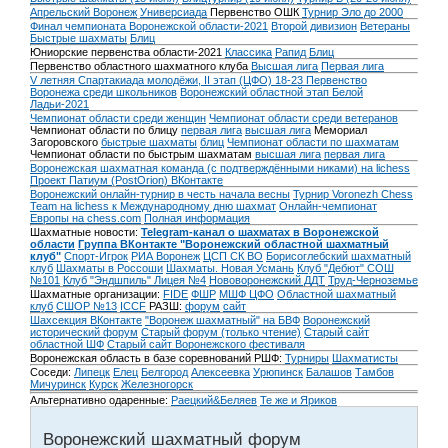
Апрельский Воронеж
Универсиада
Первенство ОШК
Турнир Эло до 2000
Финал чемпионата Воронежской области-2021
Второй дивизион
Ветераны
Быстрые шахматы
Блиц
Юниорские первенства области-2021
Классика
Рапид
Блиц
Первенство областного шахматного клуба
Высшая лига
Первая лига
V летняя Спартакиада молодёжи, II этап (ЦФО) 18-23
Первенство
Воронежа среди школьников
Воронежский областной этап Белой
Ладьи-2021
Чемпионат области среди женщин
Чемпионат области среди ветеранов
Чемпионат области по блицу
первая лига
высшая лига
Мемориал
Загоровского
быстрые шахматы
блиц
Чемпионат области по шахматам
Чемпионат области по быстрым шахматам
высшая лига
первая лига
Воронежская шахматная команда (с подтверждёнными никами) на lichess
Проект Патиум (PostOrion) ВКонтакте
Воронежский онлайн-турнир в честь начала весны
Турнир Voronezh Chess
Team на lichess к Международному дню шахмат
Онлайн-чемпионат
Европы на chess.com
Полная информация
Шахматные новости:
Telegram-канал о шахматах в Воронежской
области
Группа ВКонтакте "Воронежский областной шахматный
клуб"
Спорт-Игрок
РИА Воронеж
ЦСП СК ВО
Борисоглебский шахматный
клуб
Шахматы в Россоши
Шахматы. Новая Усмань
Клуб "Дебют" СОШ
№101
Клуб "Эндшпиль" Лицея №4
Нововоронежский ДДТ
Труд-Черноземье
Шахматные организации:
FIDE
ФШР
МШФ ЦФО
Областной шахматный
клуб
СШОР №13
ICCF
РАЗШ:
форум
сайт
Шахсекция ВКонтакте
"Воронеж шахматный" на БВФ
Воронежский
исторический форум
Cтарый форум (только чтение)
Старый сайт
областной ШФ
Старый сайт Воронежского фестиваля
Воронежская область в базе соревнований РШФ:
Турниры
Шахматисты
Соседи:
Липецк
Елец
Белгород
Алексеевка
Урюпинск
Балашов
Тамбов
Мичуринск
Курск
Железногорск
Альтернативно одаренные:
Раецкий&Беляев
Те же и Яриков
Воронежский шахматный форум