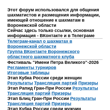
Этот форум использовался для общения
шахматистов и размещения информации,
имеющей отношение к шахматам в
Воронежской области
Сейчас здесь только ссылки, основная
информация - ВКонтакте и в Телеграме
Телеграм-канал о шахматах в
Воронежской области
Группа ВКонтакте Воронежского
областного шахматного клуба
Фестиваль "Имени Петра Великого"-2026
Регламенты турниров
Итоговые таблицы
Этап Кубка России среди женщин
Результаты
Трансляция партий
Призеры
Этап Рапид Гран-При России
Результаты
Трансляция партий
Призеры
Этап Блиц Гран-При России
Результаты
Трансляция партий
Призеры
Этап Кубка России среди мужчин