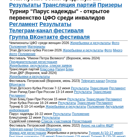
Результаты
Трансляция партий
Призеры
Турнир "Парус надежды" - открытое
первенство ЦФО среди инвалидов
Регламент
Результаты
Телеграм-канал фестиваля
Группа ВКонтакте фестиваля
Чемпионаты ЦФО среди женщин-2026
Жеребьевки и результаты
Фото
Положения
Материалы
Этап Детского кубка России-2026
Жеребьевки и результаты
Фото
Много
фото
Положение
Фестиваль "Имени Петра Великого" (Воронеж, июнь 2024)
Предварительная регистрация
Жеребьевки, результаты, списки заявок
Трансляция партий
Классика
Рапид
Блиц
Этап ДКР (Воронеж, май 2024)
Жеребьевки и результаты
Фестиваль Петровский (Воронеж, июнь 2023)
Telegram-канал
Группа
ВКонтакте
Этап Детского Кубка России 7-12 июня
Результаты
Трансляции
Регламент
Этап Рапид Гран-При России 13-14 июня
Результаты
Трансляции
Регламент
Этап Блиц Гран-При России 15 июня
Результаты
Трансляции
Регламент
Этап Кубка России 16-24 июня
Результаты
Трансляции
Регламент
Турнир Б 10-14 ноября
Жеребьевки и результаты
Положение
Актуальная
информация
Парус надежды 16-22 июня
Результаты
Положение
Блицтурнир 12 июня
Результаты
Судейский семинар
Список участников
Регистрация
Фестиваль Петровский (Воронеж, июнь 2022)
Анонс на сайте ФШР
Telegram-канал
Группа ВКонтакте
Форма для регистрации
Жеребьевки и результаты
Турнир A (10-17 июня)
Быстрые шахматы (18 июня)
Блицтурнир (19 июня)
Турнир B (20-26 июня)