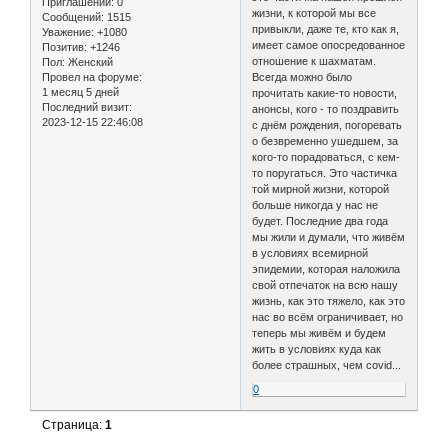
Приглашений:
0
жизни, к которой мы все
Сообщений:
1515
привыкли, даже те, кто как я,
Уважение:
+1080
имеет самое опосредованное
Позитив:
+1246
отношение к шахматам.
Пол:
Женский
Провел на форуме:
Всегда можно было
1 месяц 5 дней
прочитать какие-то новости,
Последний визит:
анонсы, кого - то поздравить
2023-12-15 22:46:08
с днём рождения, погоревать
о безвременно ушедшем, за
кого-то порадоваться, с кем-
то поругаться. Это частичка
той мирной жизни, которой
больше никогда у нас не
будет. Последние два года
мы жили и думали, что живём
в условиях всемирной
эпидемии, которая наложила
свой отпечаток на всю нашу
жизнь, как это тяжело, как это
нас во всём ограничивает, но
теперь мы живём и будем
жить в условиях куда как
более страшных, чем covid...
0
Страница:
1