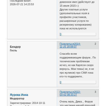
Последний визит:
доменное имя (действует до
2026-07-21 14:23:53
15 июля 2015 г.)
Другие платные услуги
(дополнительные поля в
профилях участников,
расширенные услуги по
резервному копированию)
пока не используются
0
Поделиться
2014-
2
Бендер
11-25 18:08:07
Гость
Спасибо всем
поддерживающим форум.. По
техническим проблемам
исчез, но как Карлсон скоро
вернусь. Мои темы( не, я не
про жуликов) про СМИ пока
кто-то поддержите..
0
Поделиться
2022-
3
Яурова Инна
03-02 08:33:27
Модератор
Очень жаль, Дима... Форум
Зарегистрирован
: 2014-10-11
это частичка нашей прошлой