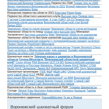
Апрельский Воронеж
Универсиада
Первенство ОШК
Турнир Эло до 2000
Финал чемпионата Воронежской области-2021
Второй дивизион
Ветераны
Быстрые шахматы
Блиц
Юниорские первенства области-2021
Классика
Рапид
Блиц
Первенство областного шахматного клуба
Высшая лига
Первая лига
V летняя Спартакиада молодёжи, II этап (ЦФО) 18-23
Первенство
Воронежа среди школьников
Воронежский областной этап Белой
Ладьи-2021
Чемпионат области среди женщин
Чемпионат области среди ветеранов
Чемпионат области по блицу
первая лига
высшая лига
Мемориал
Загоровского
быстрые шахматы
блиц
Чемпионат области по шахматам
Чемпионат области по быстрым шахматам
высшая лига
первая лига
Воронежская шахматная команда (с подтверждёнными никами) на lichess
Проект Патиум (PostOrion) ВКонтакте
Воронежский онлайн-турнир в честь начала весны
Турнир Voronezh Chess
Team на lichess к Международному дню шахмат
Онлайн-чемпионат
Европы на chess.com
Полная информация
Шахматные новости:
Telegram-канал о шахматах в Воронежской
области
Группа ВКонтакте "Воронежский областной шахматный
клуб"
Спорт-Игрок
РИА Воронеж
ЦСП СК ВО
Борисоглебский шахматный
клуб
Шахматы в Россоши
Шахматы. Новая Усмань
Клуб "Дебют" СОШ
№101
Клуб "Эндшпиль" Лицея №4
Нововоронежский ДДТ
Труд-Черноземье
Шахматные организации:
FIDE
ФШР
МШФ ЦФО
Областной шахматный
клуб
СШОР №13
ICCF
РАЗШ:
форум
сайт
Шахсекция ВКонтакте
"Воронеж шахматный" на БВФ
Воронежский
исторический форум
Cтарый форум (только чтение)
Старый сайт
областной ШФ
Старый сайт Воронежского фестиваля
Воронежская область в базе соревнований РШФ:
Турниры
Шахматисты
Соседи:
Липецк
Елец
Белгород
Алексеевка
Урюпинск
Балашов
Тамбов
Мичуринск
Курск
Железногорск
Альтернативно одаренные:
Раецкий&Беляев
Те же и Яриков
Воронежский шахматный форум