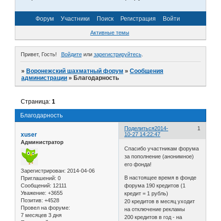
Форум
Участники
Поиск
Регистрация
Войти
Активные темы
Привет, Гость!
Войдите
или
зарегистрируйтесь
.
»
Воронежский шахматный форум
»
Сообщения
администрации
»
Благодарность
Страница:
1
Благодарность
Поделиться
2014-
1
xuser
10-27 14:22:47
Администратор
Спасибо участникам форума
за пополнение (анонимное)
его фонда!
Зарегистрирован
: 2014-04-06
В настоящее время в фонде
Приглашений:
0
Сообщений:
12111
форума 190 кредитов (1
Уважение:
+3655
кредит = 1 рубль)
Позитив:
+4528
20 кредитов в месяц уходит
Провел на форуме:
на отключение рекламы
7 месяцев 3 дня
200 кредитов в год - на