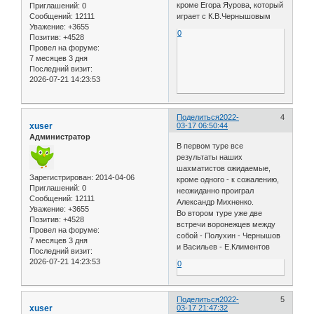
кроме Егора Яурова, который
Приглашений:
0
Сообщений:
12111
играет с К.В.Чернышовым
Уважение:
+3655
0
Позитив:
+4528
Провел на форуме:
7 месяцев 3 дня
Последний визит:
2026-07-21 14:23:53
Поделиться
2022-
4
xuser
03-17 06:50:44
Администратор
В первом туре все
результаты наших
шахматистов ожидаемые,
Зарегистрирован
: 2014-04-06
кроме одного - к сожалению,
Приглашений:
0
неожиданно проиграл
Сообщений:
12111
Александр Михненко.
Уважение:
+3655
Во втором туре уже две
Позитив:
+4528
встречи воронежцев между
Провел на форуме:
собой - Полухин - Чернышов
7 месяцев 3 дня
и Васильев - Е.Климентов
Последний визит:
2026-07-21 14:23:53
0
Поделиться
2022-
5
xuser
03-17 21:47:32