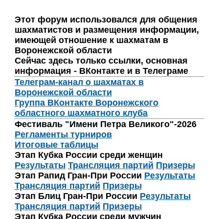
Этот форум использовался для общения
шахматистов и размещения информации,
имеющей отношение к шахматам в
Воронежской области
Сейчас здесь только ссылки, основная
информация - ВКонтакте и в Телеграме
Телеграм-канал о шахматах в
Воронежской области
Группа ВКонтакте Воронежского
областного шахматного клуба
Фестиваль "Имени Петра Великого"-2026
Регламенты турниров
Итоговые таблицы
Этап Кубка России среди женщин
Результаты
Трансляция партий
Призеры
Этап Рапид Гран-При России
Результаты
Трансляция партий
Призеры
Этап Блиц Гран-При России
Результаты
Трансляция партий
Призеры
Этап Кубка России среди мужчин