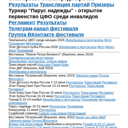
Результаты
Трансляция партий
Призеры
Турнир "Парус надежды" - открытое
первенство ЦФО среди инвалидов
Регламент
Результаты
Телеграм-канал фестиваля
Группа ВКонтакте фестиваля
Чемпионаты ЦФО среди женщин-2026
Жеребьевки и результаты
Фото
Положения
Материалы
Этап Детского кубка России-2026
Жеребьевки и результаты
Фото
Много
фото
Положение
Фестиваль "Имени Петра Великого" (Воронеж, июнь 2024)
Предварительная регистрация
Жеребьевки, результаты, списки заявок
Трансляция партий
Классика
Рапид
Блиц
Этап ДКР (Воронеж, май 2024)
Жеребьевки и результаты
Фестиваль Петровский (Воронеж, июнь 2023)
Telegram-канал
Группа
ВКонтакте
Этап Детского Кубка России 7-12 июня
Результаты
Трансляции
Регламент
Этап Рапид Гран-При России 13-14 июня
Результаты
Трансляции
Регламент
Этап Блиц Гран-При России 15 июня
Результаты
Трансляции
Регламент
Этап Кубка России 16-24 июня
Результаты
Трансляции
Регламент
Турнир Б 10-14 ноября
Жеребьевки и результаты
Положение
Актуальная
информация
Парус надежды 16-22 июня
Результаты
Положение
Блицтурнир 12 июня
Результаты
Судейский семинар
Список участников
Регистрация
Фестиваль Петровский (Воронеж, июнь 2022)
Анонс на сайте ФШР
Telegram-канал
Группа ВКонтакте
Форма для регистрации
Жеребьевки и результаты
Турнир A (10-17 июня)
Быстрые шахматы (18 июня)
Блицтурнир (19 июня)
Турнир B (20-26 июня)