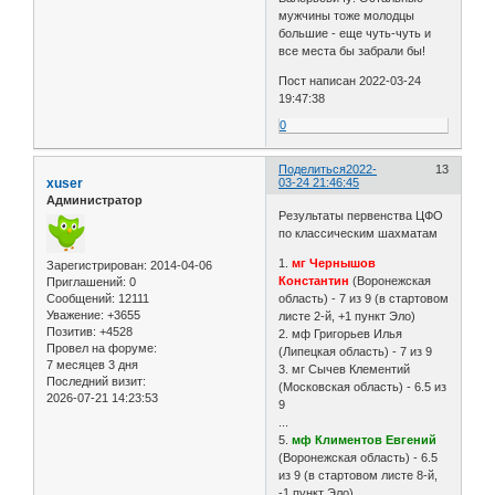
мужчины тоже молодцы
большие - еще чуть-чуть и
все места бы забрали бы!
Пост написан 2022-03-24
19:47:38
0
Поделиться
2022-
13
xuser
03-24 21:46:45
Администратор
Результаты первенства ЦФО
по классическим шахматам
1.
мг Чернышов
Зарегистрирован
: 2014-04-06
Константин
(Воронежская
Приглашений:
0
Сообщений:
12111
область) - 7 из 9 (в стартовом
Уважение:
+3655
листе 2-й, +1 пункт Эло)
Позитив:
+4528
2. мф Григорьев Илья
Провел на форуме:
(Липецкая область) - 7 из 9
7 месяцев 3 дня
3. мг Сычев Клементий
Последний визит:
(Московская область) - 6.5 из
2026-07-21 14:23:53
9
...
5.
мф Климентов Евгений
(Воронежская область) - 6.5
из 9 (в стартовом листе 8-й,
-1 пункт Эло)