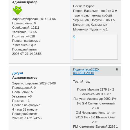
Администратор
После 2 туров:
Попов, Васильев - по 2 (в 3-м
туре играют между собой)
Зарегистрирован
: 2014-04-06
Чернышов, Полухин - по 1.5
Приглашений:
0
Климентов, Кузьминых,
Сообщений:
12111
Михненко, Яуров - по 1
Уважение:
+3655
0
Позитив:
+4528
Провел на форуме:
7 месяцев 3 дня
Последний визит:
2026-07-21 14:23:53
Поделиться
2022-
6
Джука
03-18 11:29:15
Администратор
Третий тур:
Зарегистрирован
: 2022-03-08
Приглашений:
0
Попов Максим 2179 2 - 2
Сообщений:
5
Васильев Илья 1987
Уважение:
+8
Полухин Александр 2092 1½ -
Позитив:
+1
1½ GM Сычев Клементий
Провел на форуме:
2560
4 часа 51 минуту
GM Чернышов Константин
Последний визит:
2413 1½ - 1½ Шкалов Олег
2023-01-14 21:24:56
2051
FM Климентов Евгений 2288 1