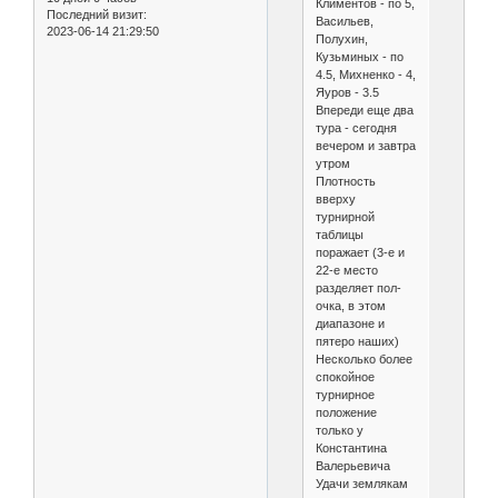
Климентов - по 5,
Последний визит:
Васильев,
2023-06-14 21:29:50
Полухин,
Кузьминых - по
4.5, Михненко - 4,
Яуров - 3.5
Впереди еще два
тура - сегодня
вечером и завтра
утром
Плотность
вверху
турнирной
таблицы
поражает (3-е и
22-е место
разделяет пол-
очка, в этом
диапазоне и
пятеро наших)
Несколько более
спокойное
турнирное
положение
только у
Константина
Валерьевича
Удачи землякам