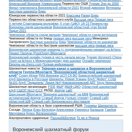
Апрельский Воронеж
Универсиада
Первенство ОШК
Турнир Эло до 2000
Финал чемпионата Воронежской области-2021
Второй дивизион
Ветераны
Быстрые шахматы
Блиц
Юниорские первенства области-2021
Классика
Рапид
Блиц
Первенство областного шахматного клуба
Высшая лига
Первая лига
V летняя Спартакиада молодёжи, II этап (ЦФО) 18-23
Первенство
Воронежа среди школьников
Воронежский областной этап Белой
Ладьи-2021
Чемпионат области среди женщин
Чемпионат области среди ветеранов
Чемпионат области по блицу
первая лига
высшая лига
Мемориал
Загоровского
быстрые шахматы
блиц
Чемпионат области по шахматам
Чемпионат области по быстрым шахматам
высшая лига
первая лига
Воронежская шахматная команда (с подтверждёнными никами) на lichess
Проект Патиум (PostOrion) ВКонтакте
Воронежский онлайн-турнир в честь начала весны
Турнир Voronezh Chess
Team на lichess к Международному дню шахмат
Онлайн-чемпионат
Европы на chess.com
Полная информация
Шахматные новости:
Telegram-канал о шахматах в Воронежской
области
Группа ВКонтакте "Воронежский областной шахматный
клуб"
Спорт-Игрок
РИА Воронеж
ЦСП СК ВО
Борисоглебский шахматный
клуб
Шахматы в Россоши
Шахматы. Новая Усмань
Клуб "Дебют" СОШ
№101
Клуб "Эндшпиль" Лицея №4
Нововоронежский ДДТ
Труд-Черноземье
Шахматные организации:
FIDE
ФШР
МШФ ЦФО
Областной шахматный
клуб
СШОР №13
ICCF
РАЗШ:
форум
сайт
Шахсекция ВКонтакте
"Воронеж шахматный" на БВФ
Воронежский
исторический форум
Cтарый форум (только чтение)
Старый сайт
областной ШФ
Старый сайт Воронежского фестиваля
Воронежская область в базе соревнований РШФ:
Турниры
Шахматисты
Соседи:
Липецк
Елец
Белгород
Алексеевка
Урюпинск
Балашов
Тамбов
Мичуринск
Курск
Железногорск
Альтернативно одаренные:
Раецкий&Беляев
Те же и Яриков
Воронежский шахматный форум