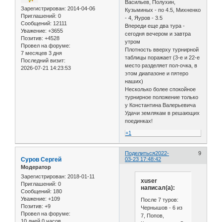
Васильев, Полухин,
Зарегистрирован
: 2014-04-06
Кузьминых - по 4.5, Михненко
Приглашений:
0
- 4, Яуров - 3.5
Сообщений:
12111
Впереди еще два тура -
Уважение:
+3655
сегодня вечером и завтра
Позитив:
+4528
утром
Провел на форуме:
Плотность вверху турнирной
7 месяцев 3 дня
таблицы поражает (3-е и 22-е
Последний визит:
место разделяет пол-очка, в
2026-07-21 14:23:53
этом диапазоне и пятеро
наших)
Несколько более спокойное
турнирное положение только
у Константина Валерьевича
Удачи землякам в решающих
поединках!
+1
Поделиться
2022-
9
Cуров Сергей
03-23 17:48:42
Модератор
Зарегистрирован
: 2018-01-11
xuser
Приглашений:
0
написал(а):
Сообщений:
180
Уважение:
+109
После 7 туров:
Позитив:
+9
Чернышов - 6 из
Провел на форуме:
7, Попов,
10 дней 0 часов