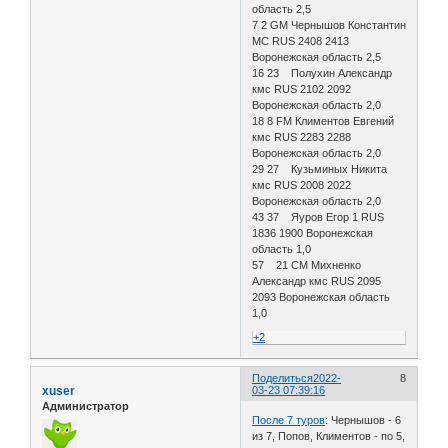
область 2,5
7 2 GM Чернышов Константин
МС RUS 2408 2413
Воронежская область 2,5
16 23 Полухин Александр
кмс RUS 2102 2092
Воронежская область 2,0
18 8 FM Климентов Евгений
кмс RUS 2283 2288
Воронежская область 2,0
29 27 Кузьминых Никита
кмс RUS 2008 2022
Воронежская область 2,0
43 37 Яуров Егор 1 RUS
1836 1900 Воронежская
область 1,0
57 21 CM Михненко
Александр кмс RUS 2095
2093 Воронежская область
1,0
+2
Поделиться
2022-
8
xuser
03-23 07:39:16
Администратор
После 7 туров
: Чернышов - 6
из 7, Попов, Климентов - по 5,