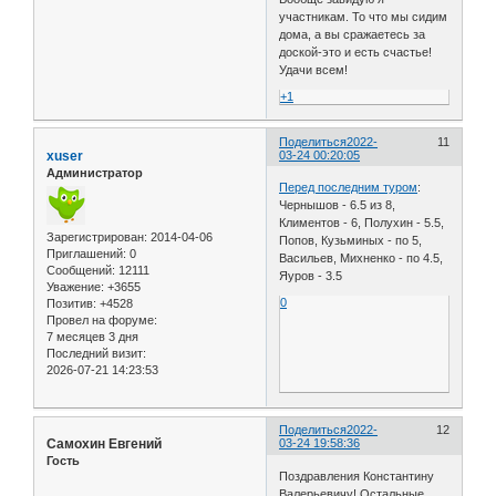
участникам. То что мы сидим
дома, а вы сражаетесь за
доской-это и есть счастье!
Удачи всем!
+1
Поделиться
2022-
11
xuser
03-24 00:20:05
Администратор
Перед последним туром
:
Чернышов - 6.5 из 8,
Климентов - 6, Полухин - 5.5,
Зарегистрирован
: 2014-04-06
Попов, Кузьминых - по 5,
Приглашений:
0
Васильев, Михненко - по 4.5,
Сообщений:
12111
Яуров - 3.5
Уважение:
+3655
0
Позитив:
+4528
Провел на форуме:
7 месяцев 3 дня
Последний визит:
2026-07-21 14:23:53
Поделиться
2022-
12
Самохин Евгений
03-24 19:58:36
Гость
Поздравления Константину
Валерьевичу! Остальные