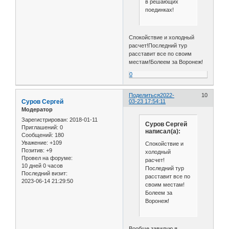
в решающих
поединках!
Спокойствие и холодный
расчет!Последний тур
расставит все по своим
местам!Болеем за Воронеж!
0
Поделиться
2022-
10
Cуров Сергей
03-23 17:54:11
Модератор
Зарегистрирован
: 2018-01-11
Cуров Сергей
Приглашений:
0
написал(а):
Сообщений:
180
Уважение:
+109
Спокойствие и
Позитив:
+9
холодный
Провел на форуме:
расчет!
10 дней 0 часов
Последний тур
Последний визит:
расставит все по
2023-06-14 21:29:50
своим местам!
Болеем за
Воронеж!
Вообще завидую я