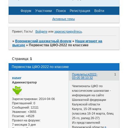
Форум
Участники
Поиск
Регистрация
Войти
Активные темы
Привет, Гость!
Войдите
или
зарегистрируйтесь
.
»
Воронежский шахматный форум
»
Наши играют на
выезде
»
Первенства ЦФО-2022 по классике
Страница:
1
Первенства ЦФО-2022 по классике
Поделиться
2022-
1
xuser
03-05 08:10:32
Администратор
Чемпионаты ЦФО по
классическим шахматам -
информация на сайте
Зарегистрирован
: 2014-04-06
Шахматной федерации
Приглашений:
0
Калужской области
Сообщений:
12111
Калуга, 15-28 марта
Уважение:
+3655
(классика 16-24 марта, блиц
Позитив:
+4528
25-го, рапид 26-27)
Провел на форуме:
Из представителей
7 месяцев 3 дня
Воронежской области
в