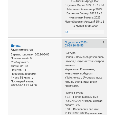
- 1½ Авагян Артур 1571
Ягутьян Мария 1830 1 - 1 CM
Михненко Александр 2093
Варанкин Леонид 1813 1 - 1
Кузьминых Никита 2022
Чернобровкин Аркадий 1541 1
- 1 Яуров Егор 1900
+3
Поделиться
2022-
7
Джука
03-19 16:48:55
Администратор
В 3 туре
Зарегистрирован
: 2022-03-08
Попов и Васильев разошлись
Приглашений:
0
ничьей, Полухин тоже сыграл
Сообщений:
5
вничью.
Уважение:
+8
Чернышов, Климентов,
Позитив:
+1
Кузьминых победили.
Провел на форуме:
4 часа 51 минуту
У Михненко с Яуровым пока
Последний визит:
игра не очень идет и они
2023-01-14 21:24:56
проиграли.
После 3 туров:
3 12 Попов Максим кмс
RUS 2162 2179 Воронежская
область 2,5
6 31 Васильев Илья кмс
RUS 1978 1987 Воронежская