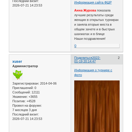
Последний визит:
Информация сайта ФШР
2026-07-21 14:23:53
Анна Журова
показала
лучшие результаты среди
женщин в открытых турнирах
и заняла вторые места в
общем зачете и в быстрых
шахматах и в блице
Наши поздравления!
0
Поделиться
2022-
2
xuser
01-19 20:14:47
Администратор
Информация о турнире с
фото
Зарегистрирован
: 2014-04-06
Приглашений:
0
Сообщений:
12111
Уважение:
+3655
Позитив:
+4528
Провел на форуме:
7 месяцев 3 дня
Последний визит:
2026-07-21 14:23:53