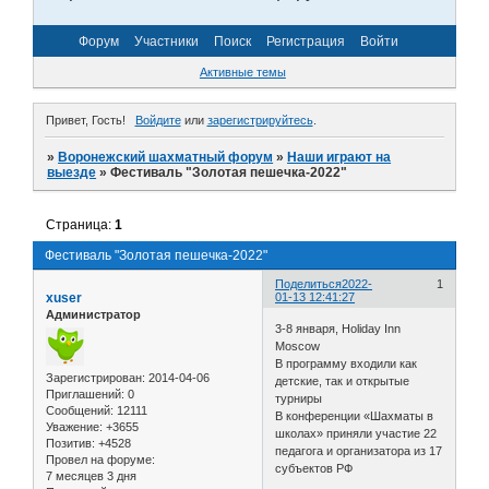
Форум
Участники
Поиск
Регистрация
Войти
Активные темы
Привет, Гость!
Войдите
или
зарегистрируйтесь
.
»
Воронежский шахматный форум
»
Наши играют на
выезде
»
Фестиваль "Золотая пешечка-2022"
Страница:
1
Фестиваль "Золотая пешечка-2022"
Поделиться
2022-
1
xuser
01-13 12:41:27
Администратор
3-8 января, Holiday Inn
Moscow
В программу входили как
Зарегистрирован
: 2014-04-06
детские, так и открытые
Приглашений:
0
турниры
Сообщений:
12111
В конференции «Шахматы в
Уважение:
+3655
школах» приняли участие 22
Позитив:
+4528
педагога и организатора из 17
Провел на форуме:
субъектов РФ
7 месяцев 3 дня