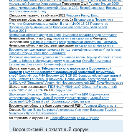
Апрельский Воронеж
Универсиада
Первенство ОШК
Турнир Эло до 2000
Финал чемпионата Воронежской области-2021
Второй дивизион
Ветераны
Быстрые шахматы
Блиц
Юниорские первенства области-2021
Классика
Рапид
Блиц
Первенство областного шахматного клуба
Высшая лига
Первая лига
V летняя Спартакиада молодёжи, II этап (ЦФО) 18-23
Первенство
Воронежа среди школьников
Воронежский областной этап Белой
Ладьи-2021
Чемпионат области среди женщин
Чемпионат области среди ветеранов
Чемпионат области по блицу
первая лига
высшая лига
Мемориал
Загоровского
быстрые шахматы
блиц
Чемпионат области по шахматам
Чемпионат области по быстрым шахматам
высшая лига
первая лига
Воронежская шахматная команда (с подтверждёнными никами) на lichess
Проект Патиум (PostOrion) ВКонтакте
Воронежский онлайн-турнир в честь начала весны
Турнир Voronezh Chess
Team на lichess к Международному дню шахмат
Онлайн-чемпионат
Европы на chess.com
Полная информация
Шахматные новости:
Telegram-канал о шахматах в Воронежской
области
Группа ВКонтакте "Воронежский областной шахматный
клуб"
Спорт-Игрок
РИА Воронеж
ЦСП СК ВО
Борисоглебский шахматный
клуб
Шахматы в Россоши
Шахматы. Новая Усмань
Клуб "Дебют" СОШ
№101
Клуб "Эндшпиль" Лицея №4
Нововоронежский ДДТ
Труд-Черноземье
Шахматные организации:
FIDE
ФШР
МШФ ЦФО
Областной шахматный
клуб
СШОР №13
ICCF
РАЗШ:
форум
сайт
Шахсекция ВКонтакте
"Воронеж шахматный" на БВФ
Воронежский
исторический форум
Cтарый форум (только чтение)
Старый сайт
областной ШФ
Старый сайт Воронежского фестиваля
Воронежская область в базе соревнований РШФ:
Турниры
Шахматисты
Соседи:
Липецк
Елец
Белгород
Алексеевка
Урюпинск
Балашов
Тамбов
Мичуринск
Курск
Железногорск
Альтернативно одаренные:
Раецкий&Беляев
Те же и Яриков
Воронежский шахматный форум