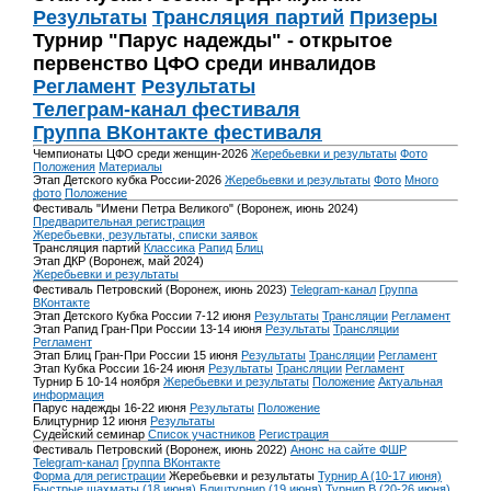
Результаты
Трансляция партий
Призеры
Турнир "Парус надежды" - открытое
первенство ЦФО среди инвалидов
Регламент
Результаты
Телеграм-канал фестиваля
Группа ВКонтакте фестиваля
Чемпионаты ЦФО среди женщин-2026
Жеребьевки и результаты
Фото
Положения
Материалы
Этап Детского кубка России-2026
Жеребьевки и результаты
Фото
Много
фото
Положение
Фестиваль "Имени Петра Великого" (Воронеж, июнь 2024)
Предварительная регистрация
Жеребьевки, результаты, списки заявок
Трансляция партий
Классика
Рапид
Блиц
Этап ДКР (Воронеж, май 2024)
Жеребьевки и результаты
Фестиваль Петровский (Воронеж, июнь 2023)
Telegram-канал
Группа
ВКонтакте
Этап Детского Кубка России 7-12 июня
Результаты
Трансляции
Регламент
Этап Рапид Гран-При России 13-14 июня
Результаты
Трансляции
Регламент
Этап Блиц Гран-При России 15 июня
Результаты
Трансляции
Регламент
Этап Кубка России 16-24 июня
Результаты
Трансляции
Регламент
Турнир Б 10-14 ноября
Жеребьевки и результаты
Положение
Актуальная
информация
Парус надежды 16-22 июня
Результаты
Положение
Блицтурнир 12 июня
Результаты
Судейский семинар
Список участников
Регистрация
Фестиваль Петровский (Воронеж, июнь 2022)
Анонс на сайте ФШР
Telegram-канал
Группа ВКонтакте
Форма для регистрации
Жеребьевки и результаты
Турнир A (10-17 июня)
Быстрые шахматы (18 июня)
Блицтурнир (19 июня)
Турнир B (20-26 июня)