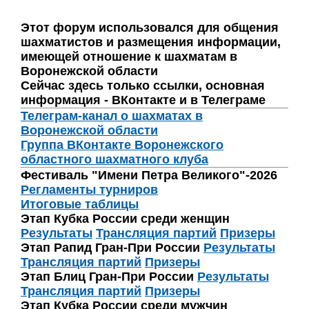
Этот форум использовался для общения
шахматистов и размещения информации,
имеющей отношение к шахматам в
Воронежской области
Сейчас здесь только ссылки, основная
информация - ВКонтакте и в Телеграме
Телеграм-канал о шахматах в
Воронежской области
Группа ВКонтакте Воронежского
областного шахматного клуба
Фестиваль "Имени Петра Великого"-2026
Регламенты турниров
Итоговые таблицы
Этап Кубка России среди женщин
Результаты
Трансляция партий
Призеры
Этап Рапид Гран-При России
Результаты
Трансляция партий
Призеры
Этап Блиц Гран-При России
Результаты
Трансляция партий
Призеры
Этап Кубка России среди мужчин