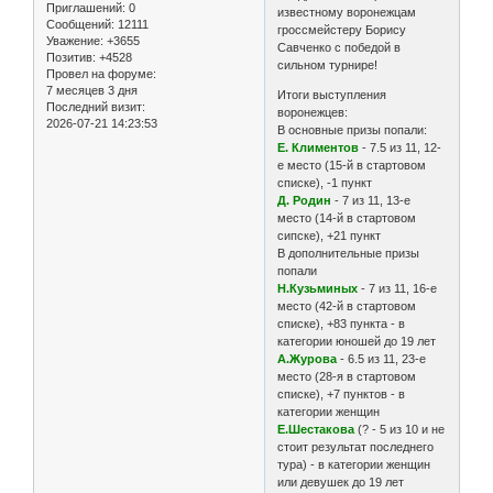
Приглашений:
0
известному воронежцам
Сообщений:
12111
гроссмейстеру Борису
Уважение:
+3655
Савченко с победой в
Позитив:
+4528
сильном турнире!
Провел на форуме:
7 месяцев 3 дня
Итоги выступления
Последний визит:
воронежцев:
2026-07-21 14:23:53
В основные призы попали:
Е. Климентов
- 7.5 из 11, 12-
е место (15-й в стартовом
списке), -1 пункт
Д. Родин
- 7 из 11, 13-е
место (14-й в стартовом
сипске), +21 пункт
В дополнительные призы
попали
Н.Кузьминых
- 7 из 11, 16-е
место (42-й в стартовом
списке), +83 пункта - в
категории юношей до 19 лет
А.Журова
- 6.5 из 11, 23-е
место (28-я в стартовом
списке), +7 пунктов - в
категории женщин
Е.Шестакова
(? - 5 из 10 и не
стоит результат последнего
тура) - в категории женщин
или девушек до 19 лет