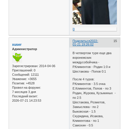
0
Поделиться
2022-
15
xuser
01-21 19:26:02
Администратор
В четвертом туре еще два
воронежских
междусобойчика -
Зарегистрирован
: 2014-04-06
Р.Климентов - Родин 1:0 и
Приглашений:
0
Шестакова - Попов 0:1
Сообщений:
12111
Уважение:
+3655
После 4 туров:
Позитив:
+4528
Р.Климентов - 3.5 очка
Провел на форуме:
Е.Климентов, Попов - по 3
7 месяцев 3 дня
Родин, Журова, Кузьминых -
Последний визит:
по 2.5
2026-07-21 14:23:53
Шестакова, Розметов,
Замыслова - по 2
Быковская - 1.5
Скуридина, Исакова,
Климентова - по 1
Самохин - 0.5