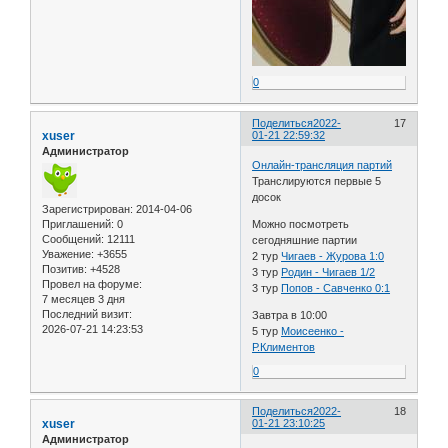
0
Поделиться
2022-
17
xuser
01-21 22:59:32
Администратор
Онлайн-трансляция партий
Транслируются первые 5
досок
Зарегистрирован
: 2014-04-06
Можно посмотреть
Приглашений:
0
Сообщений:
12111
сегодняшние партии
Уважение:
+3655
2 тур
Чигаев - Журова 1:0
Позитив:
+4528
3 тур
Родин - Чигаев 1/2
Провел на форуме:
3 тур
Попов - Савченко 0:1
7 месяцев 3 дня
Последний визит:
Завтра в 10:00
2026-07-21 14:23:53
5 тур
Моисеенко -
Р.Климентов
0
Поделиться
2022-
18
xuser
01-21 23:10:25
Администратор