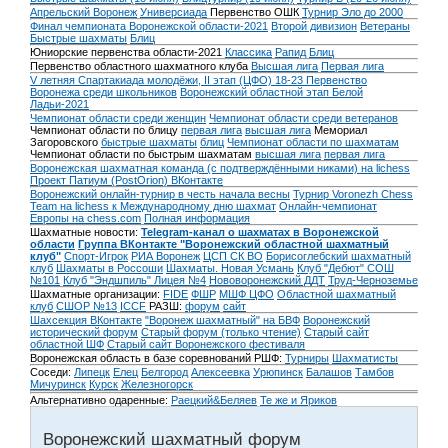
Апрельский Воронеж
Универсиада
Первенство ОШК
Турнир Эло до 2000
Финал чемпионата Воронежской области-2021
Второй дивизион
Ветераны
Быстрые шахматы
Блиц
Юниорские первенства области-2021
Классика
Рапид
Блиц
Первенство областного шахматного клуба
Высшая лига
Первая лига
V летняя Спартакиада молодёжи, II этап (ЦФО) 18-23
Первенство
Воронежа среди школьников
Воронежский областной этап Белой
Ладьи-2021
Чемпионат области среди женщин
Чемпионат области среди ветеранов
Чемпионат области по блицу
первая лига
высшая лига
Мемориал
Загоровского
быстрые шахматы
блиц
Чемпионат области по шахматам
Чемпионат области по быстрым шахматам
высшая лига
первая лига
Воронежская шахматная команда (с подтверждёнными никами) на lichess
Проект Патиум (PostOrion) ВКонтакте
Воронежский онлайн-турнир в честь начала весны
Турнир Voronezh Chess
Team на lichess к Международному дню шахмат
Онлайн-чемпионат
Европы на chess.com
Полная информация
Шахматные новости:
Telegram-канал о шахматах в Воронежской
области
Группа ВКонтакте "Воронежский областной шахматный
клуб"
Спорт-Игрок
РИА Воронеж
ЦСП СК ВО
Борисоглебский шахматный
клуб
Шахматы в Россоши
Шахматы. Новая Усмань
Клуб "Дебют" СОШ
№101
Клуб "Эндшпиль" Лицея №4
Нововоронежский ДДТ
Труд-Черноземье
Шахматные организации:
FIDE
ФШР
МШФ ЦФО
Областной шахматный
клуб
СШОР №13
ICCF
РАЗШ:
форум
сайт
Шахсекция ВКонтакте
"Воронеж шахматный" на БВФ
Воронежский
исторический форум
Cтарый форум (только чтение)
Старый сайт
областной ШФ
Старый сайт Воронежского фестиваля
Воронежская область в базе соревнований РШФ:
Турниры
Шахматисты
Соседи:
Липецк
Елец
Белгород
Алексеевка
Урюпинск
Балашов
Тамбов
Мичуринск
Курск
Железногорск
Альтернативно одаренные:
Раецкий&Беляев
Те же и Яриков
Воронежский шахматный форум