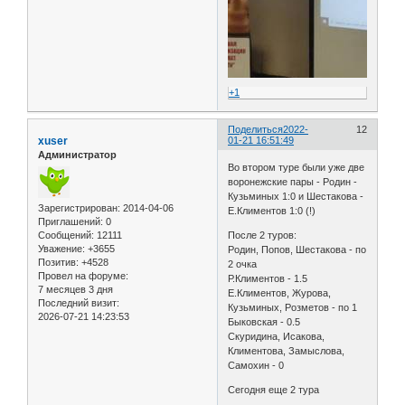
+1
Поделиться
2022-
12
xuser
01-21 16:51:49
Администратор
Во втором туре были уже две
воронежские пары - Родин -
Кузьминых 1:0 и Шестакова -
Зарегистрирован
: 2014-04-06
Е.Климентов 1:0 (!)
Приглашений:
0
Сообщений:
12111
После 2 туров:
Уважение:
+3655
Родин, Попов, Шестакова - по
Позитив:
+4528
2 очка
Провел на форуме:
Р.Климентов - 1.5
7 месяцев 3 дня
Е.Климентов, Журова,
Последний визит:
Кузьминых, Розметов - по 1
2026-07-21 14:23:53
Быковская - 0.5
Скуридина, Исакова,
Климентова, Замыслова,
Самохин - 0
Сегодня еще 2 тура