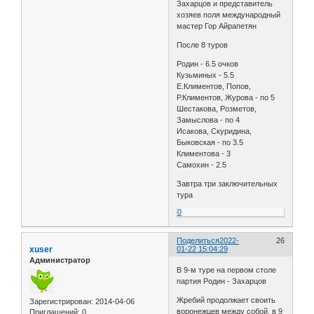
Захарцов и представитель
хозяев поля международный
мастер Гор Айрапетян
После 8 туров
Родин - 6.5 очков
Кузьминых - 5.5
Е.Климентов, Попов,
Р.Климентов, Журова - по 5
Шестакова, Розметов,
Замыслова - по 4
Исакова, Скуридина,
Быковская - по 3.5
Климентова - 3
Самохин - 2.5
Завтра три заключительных
тура
0
Поделиться
2022-
26
xuser
01-22 15:04:29
Администратор
В 9-м туре на первом столе
партия Родин - Захарцов
Жребий продолжает своить
Зарегистрирован
: 2014-04-06
воронежцев между собой, в 9
Приглашений:
0