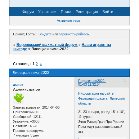
Форум
Участники
Поиск
Регистрация
Войти
Активные темы
Привет, Гость!
Войдите
или
зарегистрируйтесь
.
»
Воронежский шахматный форум
»
Наши играют на
выезде
»
Липецкая зима-2022
Страница:
1
2
»
Липецкая зима-2022
Поделиться
2022-
1
xuser
01-03 11:32:54
Администратор
Информация на сайте
Федерации шахмат Липецкой
области
Зарегистрирован
: 2014-04-06
21-23 января, рапид 15' + 10",
Приглашений:
0
Сообщений:
12111
11 туров
Уважение:
+3655
Этоп Рапид Гран При России
Позитив:
+4528
Пока ждут разрешительный
Провел на форуме:
акт
7 месяцев 3 дня