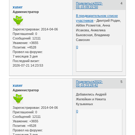
Поделиться
2022-
4
xuser
01-15 09:22:50
Администратор
В предварительном списке
участников
- Дмитрий Родин,
Айбек Розметов, Анна
Зарегистрирован
: 2014-04-06
Исакова, Анжелика
Приглашений:
0
Быковская, Владимир
Сообщений:
12111
Самохин
Уважение:
+3655
0
Позитив:
+4528
Провел на форуме:
7 месяцев 3 дня
Последний визит:
2026-07-21 14:23:53
Поделиться
2022-
5
xuser
01-15 23:29:42
Администратор
Добавились Андрей
Жилейкин и Никита
Кузьминых
Зарегистрирован
: 2014-04-06
0
Приглашений:
0
Сообщений:
12111
Уважение:
+3655
Позитив:
+4528
Провел на форуме:
7 месяцев 3 дня