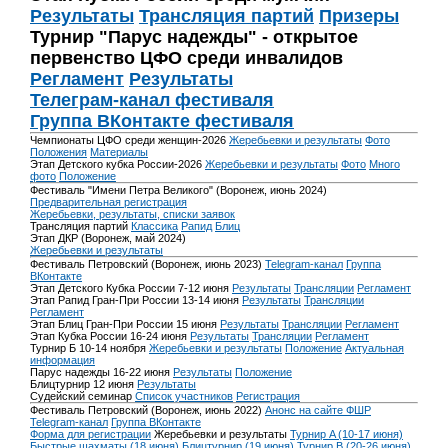
Результаты
Трансляция партий
Призеры
Турнир "Парус надежды" - открытое
первенство ЦФО среди инвалидов
Регламент
Результаты
Телеграм-канал фестиваля
Группа ВКонтакте фестиваля
Чемпионаты ЦФО среди женщин-2026
Жеребьевки и результаты
Фото
Положения
Материалы
Этап Детского кубка России-2026
Жеребьевки и результаты
Фото
Много
фото
Положение
Фестиваль "Имени Петра Великого" (Воронеж, июнь 2024)
Предварительная регистрация
Жеребьевки, результаты, списки заявок
Трансляция партий
Классика
Рапид
Блиц
Этап ДКР (Воронеж, май 2024)
Жеребьевки и результаты
Фестиваль Петровский (Воронеж, июнь 2023)
Telegram-канал
Группа
ВКонтакте
Этап Детского Кубка России 7-12 июня
Результаты
Трансляции
Регламент
Этап Рапид Гран-При России 13-14 июня
Результаты
Трансляции
Регламент
Этап Блиц Гран-При России 15 июня
Результаты
Трансляции
Регламент
Этап Кубка России 16-24 июня
Результаты
Трансляции
Регламент
Турнир Б 10-14 ноября
Жеребьевки и результаты
Положение
Актуальная
информация
Парус надежды 16-22 июня
Результаты
Положение
Блицтурнир 12 июня
Результаты
Судейский семинар
Список участников
Регистрация
Фестиваль Петровский (Воронеж, июнь 2022)
Анонс на сайте ФШР
Telegram-канал
Группа ВКонтакте
Форма для регистрации
Жеребьевки и результаты
Турнир A (10-17 июня)
Быстрые шахматы (18 июня)
Блицтурнир (19 июня)
Турнир B (20-26 июня)