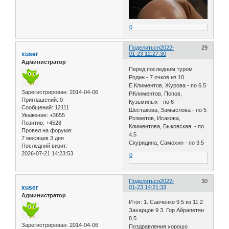
0
Поделиться
2022-
29
xuser
01-23 12:27:30
Администратор
Перед последним туром
Родин - 7 очков из 10
Е.Климентов, Журова - по 6.5
Зарегистрирован
: 2014-04-06
Р.Климентов, Попов,
Приглашений:
0
Кузьминых - по 6
Сообщений:
12111
Шестакова, Замыслова - по 5
Уважение:
+3655
Розметов, Исакова,
Позитив:
+4528
Климентова, Быковская - по
Провел на форуме:
4.5
7 месяцев 3 дня
Скуридина, Самохин - по 3.5
Последний визит:
2026-07-21 14:23:53
0
Поделиться
2022-
30
xuser
01-23 14:21:33
Администратор
Итог: 1. Савченко 9.5 из 11 2
Захарцов 9 3. Гор Айрапетян
8.5
Зарегистрирован
: 2014-04-06
Поздравления хорошо