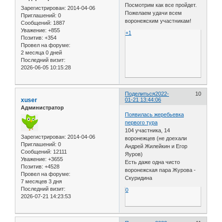
Посмотрим как все пройдет.
Зарегистрирован
: 2014-04-06
Пожелаем удачи всем
Приглашений:
0
воронежским участникам!
Сообщений:
1887
Уважение:
+855
+1
Позитив:
+354
Провел на форуме:
2 месяца 0 дней
Последний визит:
2026-06-05 10:15:28
Поделиться
2022-
10
xuser
01-21 13:44:06
Администратор
Появилась жеребьевка
первого тура
104 участника, 14
Зарегистрирован
: 2014-04-06
воронежцев (не доехали
Приглашений:
0
Андрей Жилейкин и Егор
Сообщений:
12111
Яуров)
Уважение:
+3655
Есть даже одна чисто
Позитив:
+4528
воронежская пара Журова -
Провел на форуме:
Скуридина
7 месяцев 3 дня
Последний визит:
0
2026-07-21 14:23:53