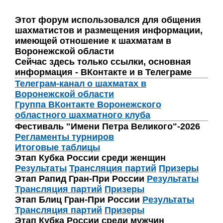
Этот форум использовался для общения
шахматистов и размещения информации,
имеющей отношение к шахматам в
Воронежской области
Сейчас здесь только ссылки, основная
информация - ВКонтакте и в Телеграме
Телеграм-канал о шахматах в
Воронежской области
Группа ВКонтакте Воронежского
областного шахматного клуба
Фестиваль "Имени Петра Великого"-2026
Регламенты турниров
Итоговые таблицы
Этап Кубка России среди женщин
Результаты
Трансляция партий
Призеры
Этап Рапид Гран-При России
Результаты
Трансляция партий
Призеры
Этап Блиц Гран-При России
Результаты
Трансляция партий
Призеры
Этап Кубка России среди мужчин