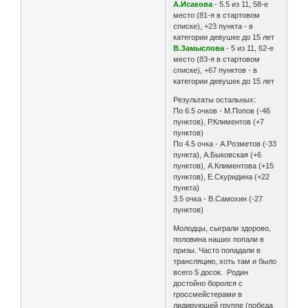
А.Исакова
- 5.5 из 11, 58-е
место (81-я в стартовом
списке), +23 пункта - в
категории девушке до 15 лет
В.Замыслова
- 5 из 11, 62-е
место (83-я в стартовом
списке), +67 пунктов - в
категории девушек до 15 лет
Результаты остальных:
По 6.5 очков - М.Попов (-46
пунктов), Р.Климентов (+7
пунктов)
По 4.5 очка - А.Розметов (-33
пункта), А.Быковская (+6
пунктов), А.Климентова (+15
пунктов), Е.Скуридина (+22
пункта)
3.5 очка - В.Самохин (-27
пунктов)
Молодцы, сыграли здорово,
половина наших попали в
призы. Часто попадали в
трансляцию, хоть там и было
всего 5 досок. Родин
достойно боролся с
гроссмейстерами в
лидирующей группе (победа