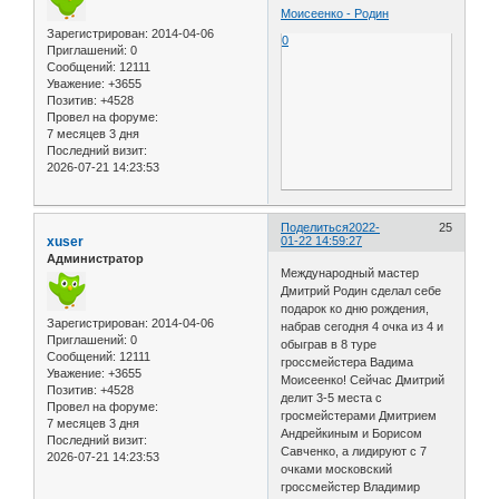
Моисеенко - Родин
Зарегистрирован
: 2014-04-06
0
Приглашений:
0
Сообщений:
12111
Уважение:
+3655
Позитив:
+4528
Провел на форуме:
7 месяцев 3 дня
Последний визит:
2026-07-21 14:23:53
Поделиться
2022-
25
xuser
01-22 14:59:27
Администратор
Международный мастер
Дмитрий Родин сделал себе
подарок ко дню рождения,
Зарегистрирован
: 2014-04-06
набрав сегодня 4 очка из 4 и
Приглашений:
0
обыграв в 8 туре
Сообщений:
12111
гроссмейстера Вадима
Уважение:
+3655
Моисеенко! Сейчас Дмитрий
Позитив:
+4528
делит 3-5 места с
Провел на форуме:
гросмейстерами Дмитрием
7 месяцев 3 дня
Андрейкиным и Борисом
Последний визит:
Савченко, а лидируют с 7
2026-07-21 14:23:53
очками московский
гроссмейстер Владимир