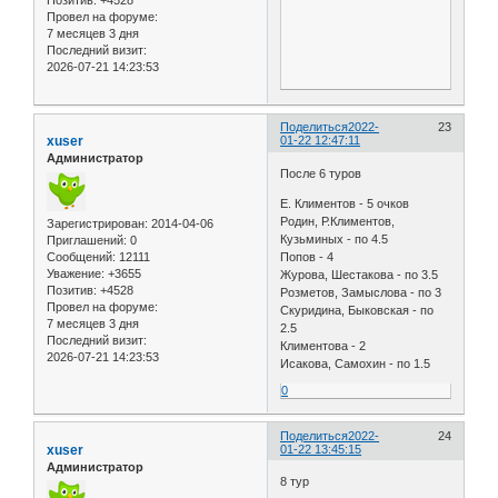
Позитив:
+4528
Провел на форуме:
7 месяцев 3 дня
Последний визит:
2026-07-21 14:23:53
Поделиться
2022-
23
xuser
01-22 12:47:11
Администратор
После 6 туров
Е. Климентов - 5 очков
Родин, Р.Климентов,
Зарегистрирован
: 2014-04-06
Кузьминых - по 4.5
Приглашений:
0
Сообщений:
12111
Попов - 4
Уважение:
+3655
Журова, Шестакова - по 3.5
Позитив:
+4528
Розметов, Замыслова - по 3
Провел на форуме:
Скуридина, Быковская - по
7 месяцев 3 дня
2.5
Последний визит:
Климентова - 2
2026-07-21 14:23:53
Исакова, Самохин - по 1.5
0
Поделиться
2022-
24
xuser
01-22 13:45:15
Администратор
8 тур