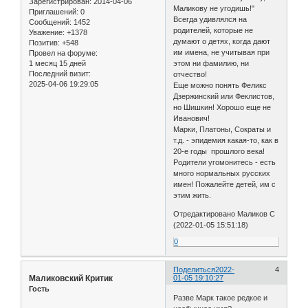
Зарегистрирован
: 2014-04-06
Маликову не угодишь!"
Приглашений:
0
Всегда удивлялся на
Сообщений:
1452
родителей, которые не
Уважение:
+1378
думают о детях, когда дают
Позитив:
+548
им имена, не учитывая при
Провел на форуме:
1 месяц 15 дней
этом ни фамилию, ни
Последний визит:
отчество!
2025-04-06 19:29:05
Еще можно понять Феликс
Дзержинский или Феклистов,
но Шишкин! Хорошо еще не
Иванович!
Марки, Платоны, Сократы и
т.д. - эпидемия какая-то, как в
20-е годы прошлого века!
Родители угомонитесь - есть
много нормальных русских
имен! Пожалейте детей, им с
этим жить.
Отредактировано Маликов С
(2022-01-05 15:51:18)
0
Поделиться
2022-
4
Маликовский Критик
01-05 19:10:27
Гость
Разве Марк такое редкое и