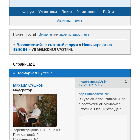
Форум
Участники
Поиск
Регистрация
Войти
Активные темы
Привет, Гость!
Войдите
или
зарегистрируйтесь
.
»
Воронежский шахматный форум
»
Наши играют на
выезде
»
VII Мемориал Суэтина
Страница:
1
VII Мемориал Суэтина
Поделиться
2021-
1
Михаил Сушков
12-28 13:15:15
Модератор
https://tulachess.ru/
В Туле со 2 по 9 января 2022
г. состоится VII Мемориал
Суэтина. Опен и этап ДКР.
+1
Зарегистрирован
: 2017-12-03
Приглашений:
0
Сообщений:
101