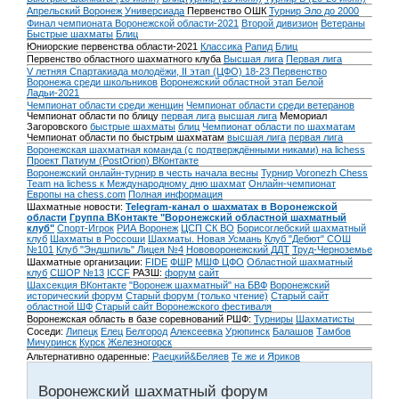
Апрельский Воронеж
Универсиада
Первенство ОШК
Турнир Эло до 2000
Финал чемпионата Воронежской области-2021
Второй дивизион
Ветераны
Быстрые шахматы
Блиц
Юниорские первенства области-2021
Классика
Рапид
Блиц
Первенство областного шахматного клуба
Высшая лига
Первая лига
V летняя Спартакиада молодёжи, II этап (ЦФО) 18-23
Первенство
Воронежа среди школьников
Воронежский областной этап Белой
Ладьи-2021
Чемпионат области среди женщин
Чемпионат области среди ветеранов
Чемпионат области по блицу
первая лига
высшая лига
Мемориал
Загоровского
быстрые шахматы
блиц
Чемпионат области по шахматам
Чемпионат области по быстрым шахматам
высшая лига
первая лига
Воронежская шахматная команда (с подтверждёнными никами) на lichess
Проект Патиум (PostOrion) ВКонтакте
Воронежский онлайн-турнир в честь начала весны
Турнир Voronezh Chess
Team на lichess к Международному дню шахмат
Онлайн-чемпионат
Европы на chess.com
Полная информация
Шахматные новости:
Telegram-канал о шахматах в Воронежской
области
Группа ВКонтакте "Воронежский областной шахматный
клуб"
Спорт-Игрок
РИА Воронеж
ЦСП СК ВО
Борисоглебский шахматный
клуб
Шахматы в Россоши
Шахматы. Новая Усмань
Клуб "Дебют" СОШ
№101
Клуб "Эндшпиль" Лицея №4
Нововоронежский ДДТ
Труд-Черноземье
Шахматные организации:
FIDE
ФШР
МШФ ЦФО
Областной шахматный
клуб
СШОР №13
ICCF
РАЗШ:
форум
сайт
Шахсекция ВКонтакте
"Воронеж шахматный" на БВФ
Воронежский
исторический форум
Cтарый форум (только чтение)
Старый сайт
областной ШФ
Старый сайт Воронежского фестиваля
Воронежская область в базе соревнований РШФ:
Турниры
Шахматисты
Соседи:
Липецк
Елец
Белгород
Алексеевка
Урюпинск
Балашов
Тамбов
Мичуринск
Курск
Железногорск
Альтернативно одаренные:
Раецкий&Беляев
Те же и Яриков
Воронежский шахматный форум