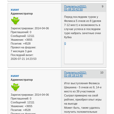
Поделиться
2022-
9
xuser
01-08 20:42:50
Администратор
Перед последним туром у
Феликса 5 очков из 8 (дележ
7-12 мест) и возможность в
Зарегистрирован
: 2014-04-06
случае успеха в последнем
Приглашений:
0
туре набрать зачетные очки
Сообщений:
12111
Кубка
Уважение:
+3655
0
Позитив:
+4528
Провел на форуме:
7 месяцев 3 дня
Последний визит:
2026-07-21 14:23:53
Поделиться
2022-
10
xuser
01-09 18:13:40
Администратор
Итог выступления Феликса
Шишкина - 5 очков из 9, 14-е
место из 39 участников
Зарегистрирован
: 2014-04-06
Сыграл примерно на свой
Приглашений:
0
рейтинг, приобрел опыт игры
Сообщений:
12111
на выезде
Уважение:
+3655
Может быть, также удалось
Позитив:
+4528
получить положительные
Провел на форуме: