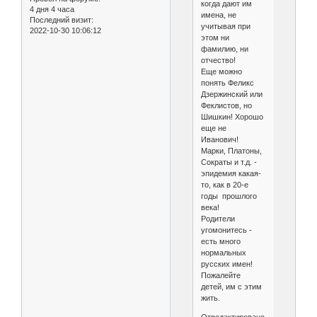
когда дают им
4 дня 4 часа
имена, не
Последний визит:
учитывая при
2022-10-30 10:06:12
этом ни
фамилию, ни
отчество!
Еще можно
понять Феликс
Дзержинский или
Феклистов, но
Шишкин! Хорошо
еще не
Иванович!
Марки, Платоны,
Сократы и т.д. -
эпидемия какая-
то, как в 20-е
годы прошлого
века!
Родители
угомонитесь -
есть много
нормальных
русских имен!
Пожалейте
детей, им с этим
жить.