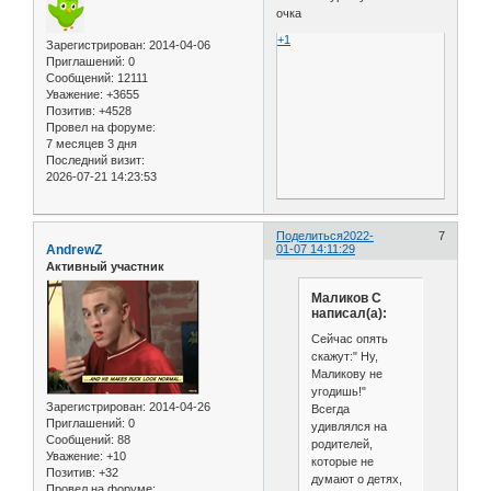
очка
+1
Зарегистрирован
: 2014-04-06
Приглашений:
0
Сообщений:
12111
Уважение:
+3655
Позитив:
+4528
Провел на форуме:
7 месяцев 3 дня
Последний визит:
2026-07-21 14:23:53
Поделиться
2022-
7
AndrewZ
01-07 14:11:29
Активный участник
Маликов С
написал(а):
Сейчас опять
скажут:" Ну,
Маликову не
угодишь!"
Зарегистрирован
: 2014-04-26
Всегда
Приглашений:
0
удивлялся на
Сообщений:
88
родителей,
Уважение:
+10
которые не
Позитив:
+32
думают о детях,
Провел на форуме: