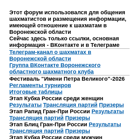
Этот форум использовался для общения
шахматистов и размещения информации,
имеющей отношение к шахматам в
Воронежской области
Сейчас здесь только ссылки, основная
информация - ВКонтакте и в Телеграме
Телеграм-канал о шахматах в
Воронежской области
Группа ВКонтакте Воронежского
областного шахматного клуба
Фестиваль "Имени Петра Великого"-2026
Регламенты турниров
Итоговые таблицы
Этап Кубка России среди женщин
Результаты
Трансляция партий
Призеры
Этап Рапид Гран-При России
Результаты
Трансляция партий
Призеры
Этап Блиц Гран-При России
Результаты
Трансляция партий
Призеры
Этап Кубка России среди мужчин