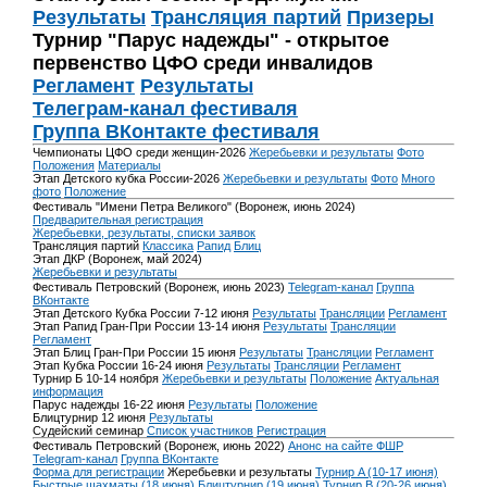
Результаты
Трансляция партий
Призеры
Турнир "Парус надежды" - открытое
первенство ЦФО среди инвалидов
Регламент
Результаты
Телеграм-канал фестиваля
Группа ВКонтакте фестиваля
Чемпионаты ЦФО среди женщин-2026
Жеребьевки и результаты
Фото
Положения
Материалы
Этап Детского кубка России-2026
Жеребьевки и результаты
Фото
Много
фото
Положение
Фестиваль "Имени Петра Великого" (Воронеж, июнь 2024)
Предварительная регистрация
Жеребьевки, результаты, списки заявок
Трансляция партий
Классика
Рапид
Блиц
Этап ДКР (Воронеж, май 2024)
Жеребьевки и результаты
Фестиваль Петровский (Воронеж, июнь 2023)
Telegram-канал
Группа
ВКонтакте
Этап Детского Кубка России 7-12 июня
Результаты
Трансляции
Регламент
Этап Рапид Гран-При России 13-14 июня
Результаты
Трансляции
Регламент
Этап Блиц Гран-При России 15 июня
Результаты
Трансляции
Регламент
Этап Кубка России 16-24 июня
Результаты
Трансляции
Регламент
Турнир Б 10-14 ноября
Жеребьевки и результаты
Положение
Актуальная
информация
Парус надежды 16-22 июня
Результаты
Положение
Блицтурнир 12 июня
Результаты
Судейский семинар
Список участников
Регистрация
Фестиваль Петровский (Воронеж, июнь 2022)
Анонс на сайте ФШР
Telegram-канал
Группа ВКонтакте
Форма для регистрации
Жеребьевки и результаты
Турнир A (10-17 июня)
Быстрые шахматы (18 июня)
Блицтурнир (19 июня)
Турнир B (20-26 июня)