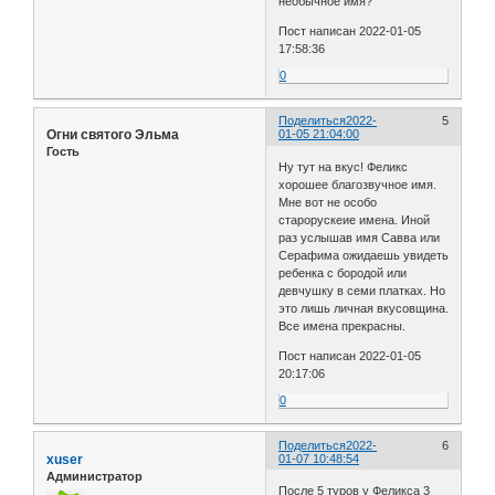
необычное имя?
Пост написан 2022-01-05
17:58:36
0
Поделиться
2022-
5
Огни святого Эльма
01-05 21:04:00
Гость
Ну тут на вкус! Феликс
хорошее благозвучное имя.
Мне вот не особо
старорускеие имена. Иной
раз услышав имя Савва или
Серафима ожидаешь увидеть
ребенка с бородой или
девчушку в семи платках. Но
это лишь личная вкусовщина.
Все имена прекрасны.
Пост написан 2022-01-05
20:17:06
0
Поделиться
2022-
6
xuser
01-07 10:48:54
Администратор
После 5 туров у Феликса 3