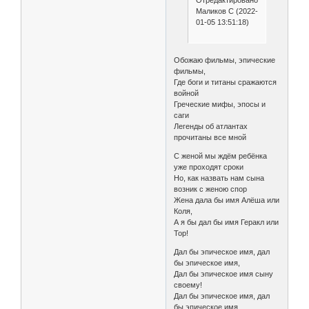
Отредактировано
Маликов С (2022-
01-05 13:51:18)
Обожаю фильмы, эпические
фильмы,
Где боги и титаны сражаются
войной
Греческие мифы, эпосы и
саги
Легенды об атлантах
прочитаны все мной
С женой мы ждём ребёнка
уже проходят сроки
Но, как назвать нам сына
возник с женою спор
Жена дала бы имя Алёша или
Коля,
А я бы дал бы имя Геракл или
Тор!
Дал бы эпическое имя, дал
бы эпическое имя,
Дал бы эпическое имя сыну
своему!
Дал бы эпическое имя, дал
бы эпическое имя,