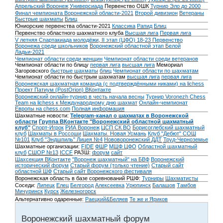
Апрельский Воронеж
Универсиада
Первенство ОШК
Турнир Эло до 2000
Финал чемпионата Воронежской области-2021
Второй дивизион
Ветераны
Быстрые шахматы
Блиц
Юниорские первенства области-2021
Классика
Рапид
Блиц
Первенство областного шахматного клуба
Высшая лига
Первая лига
V летняя Спартакиада молодёжи, II этап (ЦФО) 18-23
Первенство
Воронежа среди школьников
Воронежский областной этап Белой
Ладьи-2021
Чемпионат области среди женщин
Чемпионат области среди ветеранов
Чемпионат области по блицу
первая лига
высшая лига
Мемориал
Загоровского
быстрые шахматы
блиц
Чемпионат области по шахматам
Чемпионат области по быстрым шахматам
высшая лига
первая лига
Воронежская шахматная команда (с подтверждёнными никами) на lichess
Проект Патиум (PostOrion) ВКонтакте
Воронежский онлайн-турнир в честь начала весны
Турнир Voronezh Chess
Team на lichess к Международному дню шахмат
Онлайн-чемпионат
Европы на chess.com
Полная информация
Шахматные новости:
Telegram-канал о шахматах в Воронежской
области
Группа ВКонтакте "Воронежский областной шахматный
клуб"
Спорт-Игрок
РИА Воронеж
ЦСП СК ВО
Борисоглебский шахматный
клуб
Шахматы в Россоши
Шахматы. Новая Усмань
Клуб "Дебют" СОШ
№101
Клуб "Эндшпиль" Лицея №4
Нововоронежский ДДТ
Труд-Черноземье
Шахматные организации:
FIDE
ФШР
МШФ ЦФО
Областной шахматный
клуб
СШОР №13
ICCF
РАЗШ:
форум
сайт
Шахсекция ВКонтакте
"Воронеж шахматный" на БВФ
Воронежский
исторический форум
Cтарый форум (только чтение)
Старый сайт
областной ШФ
Старый сайт Воронежского фестиваля
Воронежская область в базе соревнований РШФ:
Турниры
Шахматисты
Соседи:
Липецк
Елец
Белгород
Алексеевка
Урюпинск
Балашов
Тамбов
Мичуринск
Курск
Железногорск
Альтернативно одаренные:
Раецкий&Беляев
Те же и Яриков
Воронежский шахматный форум