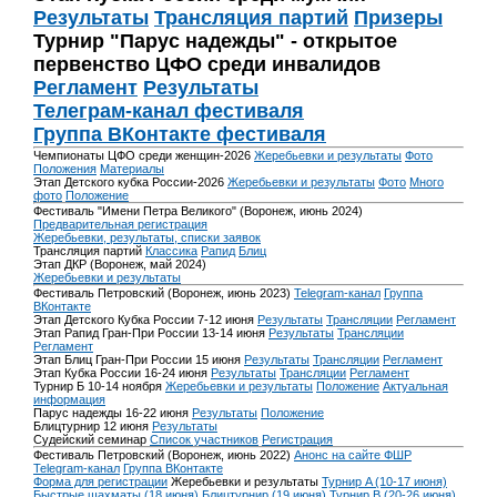
Результаты
Трансляция партий
Призеры
Турнир "Парус надежды" - открытое
первенство ЦФО среди инвалидов
Регламент
Результаты
Телеграм-канал фестиваля
Группа ВКонтакте фестиваля
Чемпионаты ЦФО среди женщин-2026
Жеребьевки и результаты
Фото
Положения
Материалы
Этап Детского кубка России-2026
Жеребьевки и результаты
Фото
Много
фото
Положение
Фестиваль "Имени Петра Великого" (Воронеж, июнь 2024)
Предварительная регистрация
Жеребьевки, результаты, списки заявок
Трансляция партий
Классика
Рапид
Блиц
Этап ДКР (Воронеж, май 2024)
Жеребьевки и результаты
Фестиваль Петровский (Воронеж, июнь 2023)
Telegram-канал
Группа
ВКонтакте
Этап Детского Кубка России 7-12 июня
Результаты
Трансляции
Регламент
Этап Рапид Гран-При России 13-14 июня
Результаты
Трансляции
Регламент
Этап Блиц Гран-При России 15 июня
Результаты
Трансляции
Регламент
Этап Кубка России 16-24 июня
Результаты
Трансляции
Регламент
Турнир Б 10-14 ноября
Жеребьевки и результаты
Положение
Актуальная
информация
Парус надежды 16-22 июня
Результаты
Положение
Блицтурнир 12 июня
Результаты
Судейский семинар
Список участников
Регистрация
Фестиваль Петровский (Воронеж, июнь 2022)
Анонс на сайте ФШР
Telegram-канал
Группа ВКонтакте
Форма для регистрации
Жеребьевки и результаты
Турнир A (10-17 июня)
Быстрые шахматы (18 июня)
Блицтурнир (19 июня)
Турнир B (20-26 июня)