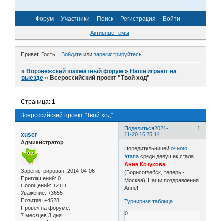
Форум
Участники
Поиск
Регистрация
Войти
Активные темы
Привет, Гость!
Войдите
или
зарегистрируйтесь
.
»
Воронежский шахматный форум
»
Наши играют на
выезде
»
Всероссийский проект "Твой ход"
Страница:
1
Всероссийский проект "Твой ход"
Поделиться
2021-
1
xuser
11-20 16:25:14
Администратор
Победительницей
очного
этапа
среди девушек стала
Анна Кочукова
Зарегистрирован
: 2014-04-06
(Борисоглебск, теперь -
Приглашений:
0
Москва). Наши поздравления
Сообщений:
12111
Анне!
Уважение:
+3655
Позитив:
+4528
Турнирная таблица
Провел на форуме:
0
7 месяцев 3 дня