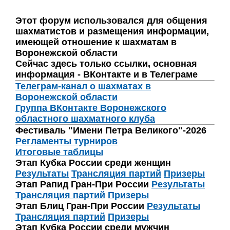
Этот форум использовался для общения
шахматистов и размещения информации,
имеющей отношение к шахматам в
Воронежской области
Сейчас здесь только ссылки, основная
информация - ВКонтакте и в Телеграме
Телеграм-канал о шахматах в
Воронежской области
Группа ВКонтакте Воронежского
областного шахматного клуба
Фестиваль "Имени Петра Великого"-2026
Регламенты турниров
Итоговые таблицы
Этап Кубка России среди женщин
Результаты
Трансляция партий
Призеры
Этап Рапид Гран-При России
Результаты
Трансляция партий
Призеры
Этап Блиц Гран-При России
Результаты
Трансляция партий
Призеры
Этап Кубка России среди мужчин