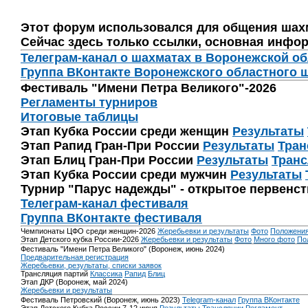
Этот форум использовался для общения шах
Сейчас здесь только ссылки, основная инфор
Телеграм-канал о шахматах в Воронежской о
Группа ВКонтакте Воронежского областного 
Фестиваль "Имени Петра Великого"-2026
Регламенты турниров
Итоговые таблицы
Этап Кубка России среди женщин
Результаты
Этап Рапид Гран-При России
Результаты
Тран
Этап Блиц Гран-При России
Результаты
Транс
Этап Кубка России среди мужчин
Результаты
Турнир "Парус надежды" - открытое первенс
Телеграм-канал фестиваля
Группа ВКонтакте фестиваля
Чемпионаты ЦФО среди женщин-2026
Жеребьевки и результаты
Фото
Положени
Этап Детского кубка России-2026
Жеребьевки и результаты
Фото
Много фото
По
Фестиваль "Имени Петра Великого" (Воронеж, июнь 2024)
Предварительная регистрация
Жеребьевки, результаты, списки заявок
Трансляция партий
Классика
Рапид
Блиц
Этап ДКР (Воронеж, май 2024)
Жеребьевки и результаты
Фестиваль Петровский (Воронеж, июнь 2023)
Telegram-канал
Группа ВКонтакте