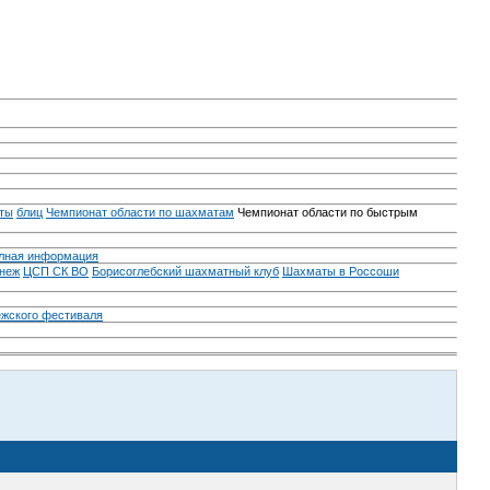
ты
блиц
Чемпионат области по шахматам
Чемпионат области по быстрым
лная информация
неж
ЦСП СК ВО
Борисоглебский шахматный клуб
Шахматы в Россоши
ежского фестиваля