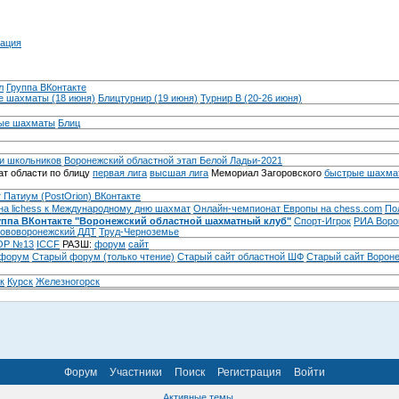
ация
л
Группа ВКонтакте
 шахматы (18 июня)
Блицтурнир (19 июня)
Турнир B (20-26 июня)
ые шахматы
Блиц
и школьников
Воронежский областной этап Белой Ладьи-2021
т области по блицу
первая лига
высшая лига
Мемориал Загоровского
быстрые шахма
 Патиум (PostOrion) ВКонтакте
на lichess к Международному дню шахмат
Онлайн-чемпионат Европы на chess.com
По
уппа ВКонтакте "Воронежский областной шахматный клуб"
Спорт-Игрок
РИА Воро
ововоронежский ДДТ
Труд-Черноземье
Р №13
ICCF
РАЗШ:
форум
сайт
 форум
Cтарый форум (только чтение)
Старый сайт областной ШФ
Старый сайт Ворон
к
Курск
Железногорск
Форум
Участники
Поиск
Регистрация
Войти
Активные темы