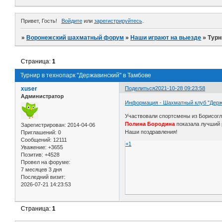
Привет, Гость!
Войдите
или
зарегистрируйтесь
.
»
Воронежский шахматный форум
»
Наши играют на выезде
»
Турн
Страница:
1
Турнир в технопарк "Державинский" в Тамбове
xuser
Поделиться
2021-10-28 09:23:58
Администратор
Информация - Шахматный клуб "Держ
Участвовали спортсмены из Борисог
Полина Бородина
показала лучший 
Зарегистрирован
: 2014-04-06
Наши поздравления!
Приглашений:
0
Сообщений:
12111
+1
Уважение:
+3655
Позитив:
+4528
Провел на форуме:
7 месяцев 3 дня
Последний визит:
2026-07-21 14:23:53
Страница:
1