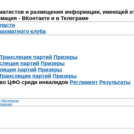
матистов и размещения информации, имеющей о
мация - ВКонтакте и в Телеграме
бласти
шахматного клуба
Трансляция партий
Призеры
сляция партий
Призеры
ляция партий
Призеры
Трансляция партий
Призеры
тво ЦФО среди инвалидов
Регламент
Результаты
я
Материалы
ложение