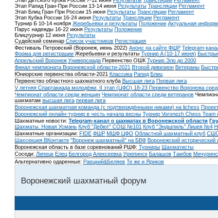
Этап Детского Кубка России 7-12 июня
Результаты
Трансляции
Регламент
Этап Рапид Гран-При России 13-14 июня
Результаты
Трансляции
Регламент
Этап Блиц Гран-При России 15 июня
Результаты
Трансляции
Регламент
Этап Кубка России 16-24 июня
Результаты
Трансляции
Регламент
Турнир Б 10-14 ноября
Жеребьевки и результаты
Положение
Актуальная информ
Парус надежды 16-22 июня
Результаты
Положение
Блицтурнир 12 июня
Результаты
Судейский семинар
Список участников
Регистрация
Фестиваль Петровский (Воронеж, июнь 2022)
Анонс на сайте ФШР
Telegram-кана
Форма для регистрации
Жеребьевки и результаты
Турнир A (10-17 июня)
Быстрые
Апрельский Воронеж
Универсиада
Первенство ОШК
Турнир Эло до 2000
Финал чемпионата Воронежской области-2021
Второй дивизион
Ветераны
Быстр
Юниорские первенства области-2021
Классика
Рапид
Блиц
Первенство областного шахматного клуба
Высшая лига
Первая лига
V летняя Спартакиада молодёжи, II этап (ЦФО) 18-23
Первенство Воронежа сред
Чемпионат области среди женщин
Чемпионат области среди ветеранов
Чемпиона
шахматам
высшая лига
первая лига
Воронежская шахматная команда (с подтверждёнными никами) на lichess
Проект
Воронежский онлайн-турнир в честь начала весны
Турнир Voronezh Chess Team 
Шахматные новости:
Telegram-канал о шахматах в Воронежской области
Гр
Шахматы. Новая Усмань
Клуб "Дебют" СОШ №101
Клуб "Эндшпиль" Лицея №4
Н
Шахматные организации:
FIDE
ФШР
МШФ ЦФО
Областной шахматный клуб
СШО
Шахсекция ВКонтакте
"Воронеж шахматный" на БВФ
Воронежский исторический
Воронежская область в базе соревнований РШФ:
Турниры
Шахматисты
Соседи:
Липецк
Елец
Белгород
Алексеевка
Урюпинск
Балашов
Тамбов
Мичуринс
Альтернативно одаренные:
Раецкий&Беляев
Те же и Яриков
Воронежский шахматный форум