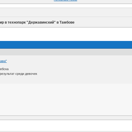
ир в технопарк "Державинский" в Тамбове
ава"
лебска
результат среди девочек