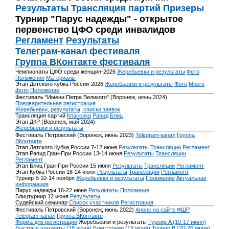
Результаты
Трансляция партий
Призеры
Турнир "Парус надежды" - открытое
первенство ЦФО среди инвалидов
Регламент
Результаты
Телеграм-канал фестиваля
Группа ВКонтакте фестиваля
Чемпионаты ЦФО среди женщин-2026
Жеребьевки и результаты
Фото
Положения
Материалы
Этап Детского кубка России-2026
Жеребьевки и результаты
Фото
Много
фото
Положение
Фестиваль "Имени Петра Великого" (Воронеж, июнь 2024)
Предварительная регистрация
Жеребьевки, результаты, списки заявок
Трансляция партий
Классика
Рапид
Блиц
Этап ДКР (Воронеж, май 2024)
Жеребьевки и результаты
Фестиваль Петровский (Воронеж, июнь 2023)
Telegram-канал
Группа
ВКонтакте
Этап Детского Кубка России 7-12 июня
Результаты
Трансляции
Регламент
Этап Рапид Гран-При России 13-14 июня
Результаты
Трансляции
Регламент
Этап Блиц Гран-При России 15 июня
Результаты
Трансляции
Регламент
Этап Кубка России 16-24 июня
Результаты
Трансляции
Регламент
Турнир Б 10-14 ноября
Жеребьевки и результаты
Положение
Актуальная
информация
Парус надежды 16-22 июня
Результаты
Положение
Блицтурнир 12 июня
Результаты
Судейский семинар
Список участников
Регистрация
Фестиваль Петровский (Воронеж, июнь 2022)
Анонс на сайте ФШР
Telegram-канал
Группа ВКонтакте
Форма для регистрации
Жеребьевки и результаты
Турнир A (10-17 июня)
Быстрые шахматы (18 июня)
Блицтурнир (19 июня)
Турнир B (20-26 июня)