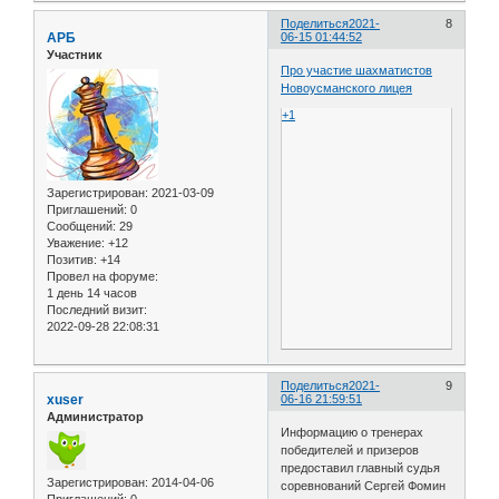
Поделиться
2021-
8
АРБ
06-15 01:44:52
Участник
Про участие шахматистов
Новоусманского лицея
+1
Зарегистрирован
: 2021-03-09
Приглашений:
0
Сообщений:
29
Уважение:
+12
Позитив:
+14
Провел на форуме:
1 день 14 часов
Последний визит:
2022-09-28 22:08:31
Поделиться
2021-
9
xuser
06-16 21:59:51
Администратор
Информацию о тренерах
победителей и призеров
предоставил главный судья
Зарегистрирован
: 2014-04-06
соревнований Сергей Фомин
Приглашений:
0