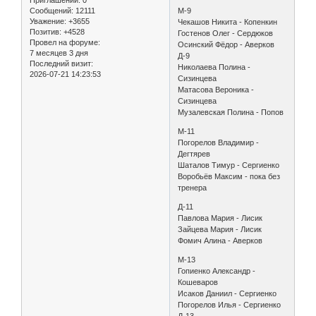
Сообщений:
12111
М-9
Уважение:
+3655
Чекашов Никита - Копенкин
Позитив:
+4528
Гостенов Олег - Сердюков
Провел на форуме:
Осинский Фёдор - Аверков
7 месяцев 3 дня
Д-9
Последний визит:
Николаева Полина -
2026-07-21 14:23:53
Сизинцева
Матасова Вероника -
Сизинцева
Музалевская Полина - Попов
М-11
Погорелов Владимир -
Дегтярев
Шаталов Тимур - Сергиенко
Воробьёв Максим - пока без
тренера
Д-11
Павлова Мария - Лисик
Зайцева Мария - Лисик
Фомич Алина - Аверков
М-13
Гопиенко Александр -
Кошеваров
Исаков Даниил - Сергиенко
Погорелов Илья - Сергиенко
Д-13