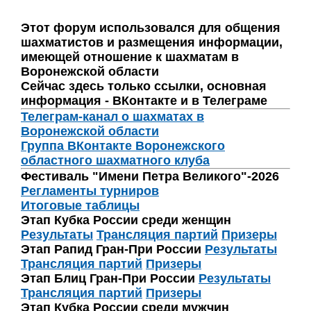
Этот форум использовался для общения
шахматистов и размещения информации,
имеющей отношение к шахматам в
Воронежской области
Сейчас здесь только ссылки, основная
информация - ВКонтакте и в Телеграме
Телеграм-канал о шахматах в
Воронежской области
Группа ВКонтакте Воронежского
областного шахматного клуба
Фестиваль "Имени Петра Великого"-2026
Регламенты турниров
Итоговые таблицы
Этап Кубка России среди женщин
Результаты
Трансляция партий
Призеры
Этап Рапид Гран-При России
Результаты
Трансляция партий
Призеры
Этап Блиц Гран-При России
Результаты
Трансляция партий
Призеры
Этап Кубка России среди мужчин