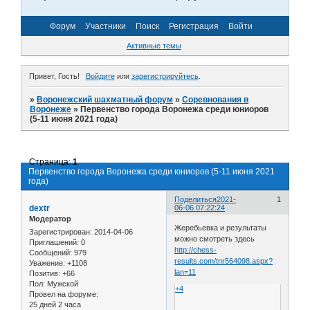
Форум
Участники
Поиск
Регистрация
Войти
Активные темы
Привет, Гость!
Войдите
или
зарегистрируйтесь
.
»
Воронежский шахматный форум
»
Соревнования в
Воронеже
»
Первенство города Воронежа среди юниоров
(5-11 июня 2021 года)
Страница:
1
Первенство города Воронежа среди юниоров (5-11 июня 2021
года)
Поделиться
2021-
1
dextr
06-06 07:22:24
Модератор
Жеребьевка и результаты
Зарегистрирован
: 2014-04-06
можно смотреть здесь
Приглашений:
0
http://chess-
Сообщений:
979
results.com/tnr564098.aspx?
Уважение:
+1108
lan=11
Позитив:
+66
Пол:
Мужской
+4
Провел на форуме:
25 дней 2 часа