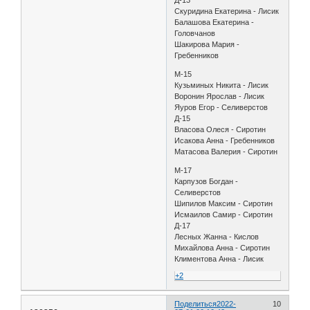
Скуридина Екатерина - Лисик
Балашова Екатерина -
Головчанов
Шакирова Мария -
Гребенников
М-15
Кузьминых Никита - Лисик
Воронин Ярослав - Лисик
Яуров Егор - Селиверстов
Д-15
Власова Олеся - Сиротин
Исакова Анна - Гребенников
Матасова Валерия - Сиротин
М-17
Карпузов Богдан -
Селиверстов
Шипилов Максим - Сиротин
Исмаилов Самир - Сиротин
Д-17
Лесных Жанна - Кислов
Михайлова Анна - Сиротин
Климентова Анна - Лисик
+2
Поделиться
2022-
10