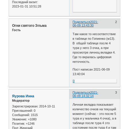
Последний визит:
2023-01-31 10:51:28
Поделиться
2021-
2
Огни святого Эльма
06-09 13:43:30
Гость
Там какое то несоответствие
в таблице по Гопиенко (м13).
В общей таблице после 4
тура у него 3 очка, а при
просмотре личноц вкладки 4.
Где то вкралась цифровая
неточность.
Пост написан 2021-06-09
13:40:04
0
Поделиться
2021-
3
Яурова Инна
06-09 14:32:14
Модератор
Личная вкладка показывает
Зарегистрирован
: 2014-10-11
количество очков на текущий
Приглашений:
0
момент (сейчас - это после 5
Сообщений:
1515
тура и у мальчика 4 очка), а в
Уважение:
+1080
таблице после тура 4 это
Позитив:
+1246
состояние после тура 4 и там
Пол:
Женский