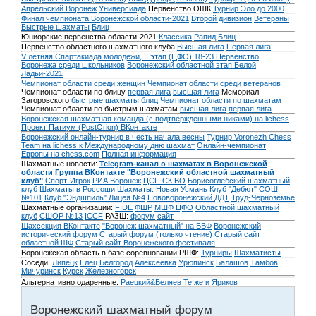
Апрельский Воронеж
Универсиада
Первенство ОШК
Турнир Эло до 2000
Финал чемпионата Воронежской области-2021
Второй дивизион
Ветераны
Быстрые шахматы
Блиц
Юниорские первенства области-2021
Классика
Рапид
Блиц
Первенство областного шахматного клуба
Высшая лига
Первая лига
V летняя Спартакиада молодёжи, II этап (ЦФО) 18-23
Первенство
Воронежа среди школьников
Воронежский областной этап Белой
Ладьи-2021
Чемпионат области среди женщин
Чемпионат области среди ветеранов
Чемпионат области по блицу
первая лига
высшая лига
Мемориал
Загоровского
быстрые шахматы
блиц
Чемпионат области по шахматам
Чемпионат области по быстрым шахматам
высшая лига
первая лига
Воронежская шахматная команда (с подтверждёнными никами) на lichess
Проект Патиум (PostOrion) ВКонтакте
Воронежский онлайн-турнир в честь начала весны
Турнир Voronezh Chess
Team на lichess к Международному дню шахмат
Онлайн-чемпионат
Европы на chess.com
Полная информация
Шахматные новости:
Telegram-канал о шахматах в Воронежской
области
Группа ВКонтакте "Воронежский областной шахматный
клуб"
Спорт-Игрок
РИА Воронеж
ЦСП СК ВО
Борисоглебский шахматный
клуб
Шахматы в Россоши
Шахматы. Новая Усмань
Клуб "Дебют" СОШ
№101
Клуб "Эндшпиль" Лицея №4
Нововоронежский ДДТ
Труд-Черноземье
Шахматные организации:
FIDE
ФШР
МШФ ЦФО
Областной шахматный
клуб
СШОР №13
ICCF
РАЗШ:
форум
сайт
Шахсекция ВКонтакте
"Воронеж шахматный" на БВФ
Воронежский
исторический форум
Cтарый форум (только чтение)
Старый сайт
областной ШФ
Старый сайт Воронежского фестиваля
Воронежская область в базе соревнований РШФ:
Турниры
Шахматисты
Соседи:
Липецк
Елец
Белгород
Алексеевка
Урюпинск
Балашов
Тамбов
Мичуринск
Курск
Железногорск
Альтернативно одаренные:
Раецкий&Беляев
Те же и Яриков
Воронежский шахматный форум