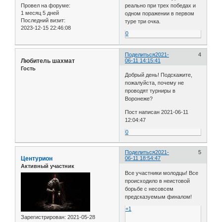
Провел на форуме:
реально при трех победах и
1 месяц 5 дней
одном поражении в первом
Последний визит:
туре три очка.
2023-12-15 22:46:08
0
Поделиться
2021-
4
Любитель шахмат
06-11 14:15:41
Гость
Добрый день! Подскажите,
пожалуйста, почему не
проводят турниры в
Воронеже?
Пост написан 2021-06-11
12:04:47
0
Поделиться
2021-
5
Центурион
06-11 18:54:47
Активный участник
Все участники молодцы! Все
происходило в неистовой
борьбе с несовсем
предсказуемым финалом!
+1
Зарегистрирован
: 2021-05-28