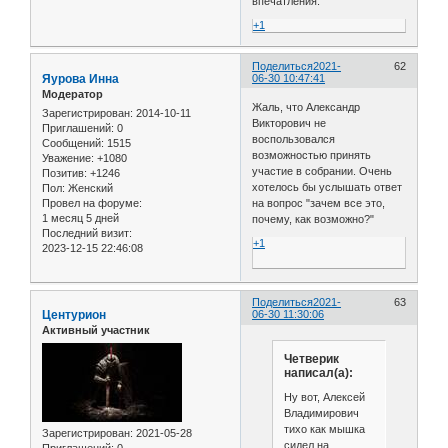
впечатления.
+1
Поделиться
2021-
62
Яурова Инна
06-30 10:47:41
Модератор
Жаль, что Александр
Зарегистрирован
: 2014-10-11
Викторович не
Приглашений:
0
воспользовался
Сообщений:
1515
возможностью принять
Уважение:
+1080
участие в собрании. Очень
Позитив:
+1246
хотелось бы услышать ответ
Пол:
Женский
Провел на форуме:
на вопрос "зачем все это,
1 месяц 5 дней
почему, как возможно?"
Последний визит:
+1
2023-12-15 22:46:08
Поделиться
2021-
63
Центурион
06-30 11:30:06
Активный участник
Четверик
написал(а):
Ну вот, Алексей
Владимирович
тихо как мышка
Зарегистрирован
: 2021-05-28
сидел на
Приглашений:
0