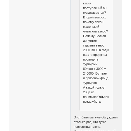
каких
поступлений он
складывается?
Второй вопрос:
почему такой
маленький
членский взнос?
Почему нельзя
допустим
сделать взнос
2000-3000 в год и
на эти средства
проводить
турниры?
80 чел х 3000 =
240000. Вот вам
и призовой фонд
турниров.
А какой толк от
200р не
понимаю.Объясните
пожалуйста.
Этот баян мы уже обсуждали
столько раз, что даже
повторяться лень.