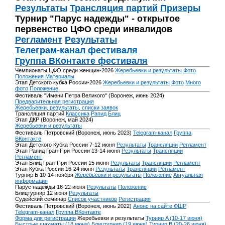
Результаты
Трансляция партий
Призеры
Турнир "Парус надежды" - открытое
первенство ЦФО среди инвалидов
Регламент
Результаты
Телеграм-канал фестиваля
Группа ВКонтакте фестиваля
Чемпионаты ЦФО среди женщин-2026
Жеребьевки и результаты
Фото
Положения
Материалы
Этап Детского кубка России-2026
Жеребьевки и результаты
Фото
Много
фото
Положение
Фестиваль "Имени Петра Великого" (Воронеж, июнь 2024)
Предварительная регистрация
Жеребьевки, результаты, списки заявок
Трансляция партий
Классика
Рапид
Блиц
Этап ДКР (Воронеж, май 2024)
Жеребьевки и результаты
Фестиваль Петровский (Воронеж, июнь 2023)
Telegram-канал
Группа
ВКонтакте
Этап Детского Кубка России 7-12 июня
Результаты
Трансляции
Регламент
Этап Рапид Гран-При России 13-14 июня
Результаты
Трансляции
Регламент
Этап Блиц Гран-При России 15 июня
Результаты
Трансляции
Регламент
Этап Кубка России 16-24 июня
Результаты
Трансляции
Регламент
Турнир Б 10-14 ноября
Жеребьевки и результаты
Положение
Актуальная
информация
Парус надежды 16-22 июня
Результаты
Положение
Блицтурнир 12 июня
Результаты
Судейский семинар
Список участников
Регистрация
Фестиваль Петровский (Воронеж, июнь 2022)
Анонс на сайте ФШР
Telegram-канал
Группа ВКонтакте
Форма для регистрации
Жеребьевки и результаты
Турнир A (10-17 июня)
Быстрые шахматы (18 июня)
Блицтурнир (19 июня)
Турнир B (20-26 июня)