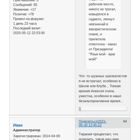
рабочем месте,
Сообщений:
55
никого не трогал,
Уважение:
+17
ковырялся в
Позитив:
+78
Провел на форуме:
гаджете, ляпнул
1 день 23 часа
невзначай в
Последний визит:
юмористическом
2025-05-12 22:53:00
плане, и
прилетела
ответочка - наказ
от Президента!
"Язык мой - враг
мой!"
Что- то шумных шахматистов
я не встречал, особенно в
Школе или Клубе... Тонкая
ирония Алексея очень
уместна, особенно в наше
безальтернативное время...
0
Поделиться
2021-
64
Иван
06-30 12:45:22
Администратор
Тирания процветает, что
Зарегистрирован
: 2014-04-09
поделать, таков наш мир.