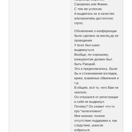
Сакоренко или Фомин.
С тем же успехом.
А выдвигать их в качестве
альтернативы достаточно
глупо.
Объявление о конференции
было сделано за месяц до ее
проведения.
У всех был шанс
выдвинуться.
Вообще, по-хорошему,
конкурентом должен был
быть Раецкий.
Это и предполагалось. Были
бы и столкновения взглядов,
крики, взаимные обвинения и
т.д.
В общем, всё то, чего Вам не
хватило.
Он отказался от регистрации
и себя не выдвинул.
Почему? Он скажет что-то
про "нелегитимно".
Мое мнение: полное
отсутствие поддержки и, как
следствие, шансов
избраться.