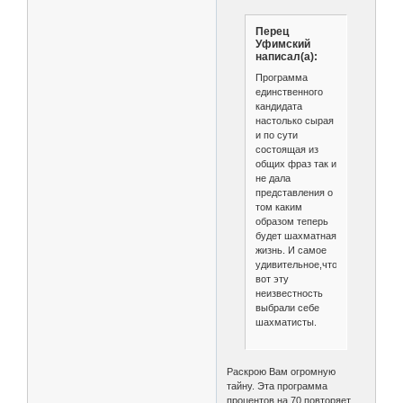
Перец
Уфимский
написал(а):
Программа
единственного
кандидата
настолько сырая
и по сути
состоящая из
общих фраз так и
не дала
представления о
том каким
образом теперь
будет шахматная
жизнь. И самое
удивительное,что
вот эту
неизвестность
выбрали себе
шахматисты.
Раскрою Вам огромную
тайну. Эта программа
процентов на 70 повторяет