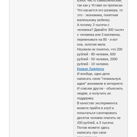
Взнос чисто символический,
так как у Уставе он прописан.
Что касается его размера, то
это - экономика, понятная
маленькому ребенку.
А почему 3 тысячи с
человека? Давайте 300 тысяч
с человека или 3 миллиона,
перемножьте на 80 - и вот
она, золотая жила.
Неужели не понятно, что 200
рублей - 80 человек, 600
рублей - 50 человек, 2000
рублей - 10 человек.
Кривая Лаффера
И вообще, одно дело
написать свою "гениальную
идею" анонимом в интернете.
И совсем другое - объяснить
людям, и получить их
поддержку.
В качестве эксперимента:
можете прийти в клуб и
попытаться сагитировать
десяток человек платить не
200 рублей, а 3 тысячи.
Потом можете здесь
написать про свои