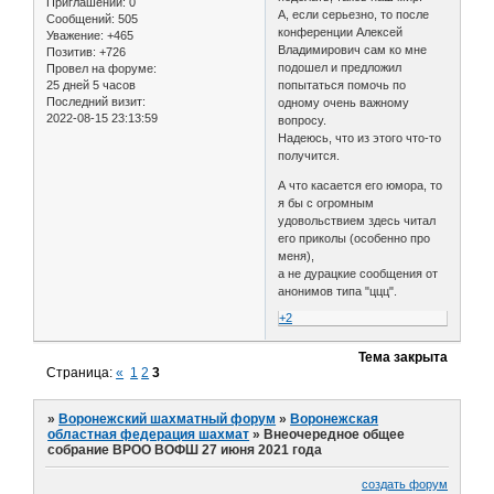
Приглашений:
0
А, если серьезно, то после
Сообщений:
505
конференции Алексей
Уважение:
+465
Владимирович сам ко мне
Позитив:
+726
подошел и предложил
Провел на форуме:
25 дней 5 часов
попытаться помочь по
Последний визит:
одному очень важному
2022-08-15 23:13:59
вопросу.
Надеюсь, что из этого что-то
получится.
А что касается его юмора, то
я бы с огромным
удовольствием здесь читал
его приколы (особенно про
меня),
а не дурацкие сообщения от
анонимов типа "ццц".
+2
Тема закрыта
Страница:
«
1
2
3
»
Воронежский шахматный форум
»
Воронежская
областная федерация шахмат
»
Внеочередное общее
собрание ВРОО ВОФШ 27 июня 2021 года
создать форум