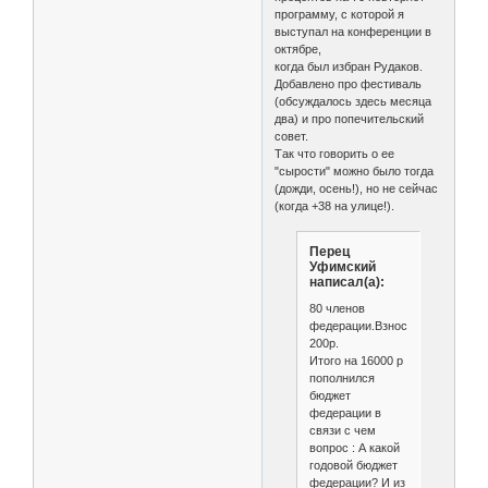
программу, с которой я
выступал на конференции в
октябре,
когда был избран Рудаков.
Добавлено про фестиваль
(обсуждалось здесь месяца
два) и про попечительский
совет.
Так что говорить о ее
"сырости" можно было тогда
(дожди, осень!), но не сейчас
(когда +38 на улице!).
Перец
Уфимский
написал(а):
80 членов
федерации.Взнос
200р.
Итого на 16000 р
пополнился
бюджет
федерации в
связи с чем
вопрос : А какой
годовой бюджет
федерации? И из