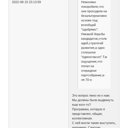
Немножко
2022-08-15 23:13:59
покоробило,что
они проходили на
безальтернативной
основе под
всеобщий
"одобрямс".
Никакой борьбы
кандидатов,столкновения
идей,стратегий
развития,а одно
сплошное
"единогласно".Такое
ощущение,что
попал на
очередное
партсобрание,а-
ля 70-е.
Это вопрос явно не к нам.
Мы должны были выдвинуть
еще кого-то?
Программа, которую я
представлял, общая,
коллективная.
С ней могли также выступить,
например, Сиротин,