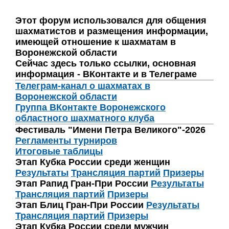
Этот форум использовался для общения
шахматистов и размещения информации,
имеющей отношение к шахматам в
Воронежской области
Сейчас здесь только ссылки, основная
информация - ВКонтакте и в Телеграме
Телеграм-канал о шахматах в
Воронежской области
Группа ВКонтакте Воронежского
областного шахматного клуба
Фестиваль "Имени Петра Великого"-2026
Регламенты турниров
Итоговые таблицы
Этап Кубка России среди женщин
Результаты
Трансляция партий
Призеры
Этап Рапид Гран-При России
Результаты
Трансляция партий
Призеры
Этап Блиц Гран-При России
Результаты
Трансляция партий
Призеры
Этап Кубка России среди мужчин