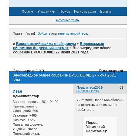
Форум
Участники
Поиск
Регистрация
Войти
Активные темы
Привет, Гость!
Войдите
или
зарегистрируйтесь
.
»
Воронежский шахматный форум
»
Воронежская
областная федерация шахмат
»
Внеочередное общее
собрание ВРОО ВОФШ 27 июня 2021 года
Страница:
«
1
2
3
Тема закрыта
Внеочередное общее собрание ВРОО ВОФШ 27 июня 2021
года
Поделиться
2021-
61
Иван
06-30 09:15:38
Администратор
Учит меня Павел Михайлович
Зарегистрирован
: 2014-04-09
не отвечать анонимам, но
Приглашений:
0
горбатого...
Сообщений:
505
Уважение:
+465
Позитив:
+726
Перец
Провел на форуме:
Уфимский
25 дней 5 часов
написал(а):
Последний визит: