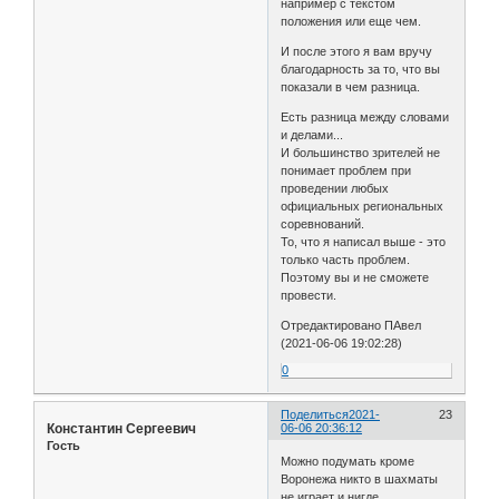
например с текстом
положения или еще чем.
И после этого я вам вручу
благодарность за то, что вы
показали в чем разница.
Есть разница между словами
и делами...
И большинство зрителей не
понимает проблем при
проведении любых
официальных региональных
соревнований.
То, что я написал выше - это
только часть проблем.
Поэтому вы и не сможете
провести.
Отредактировано ПАвел
(2021-06-06 19:02:28)
0
Поделиться
2021-
23
Константин Сергеевич
06-06 20:36:12
Гость
Можно подумать кроме
Воронежа никто в шахматы
не играет и нигде