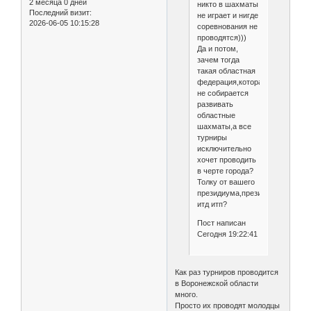
2 месяца 0 дней
никто в шахматы
Последний визит:
не играет и нигде
2026-06-05 10:15:28
соревнования не
проводятся)))
Да и потом,
зачем тогда
такая областная
федерация,которая
не собирается
развивать
областные
шахматы,а все
турниры
исключительно
хочет проводить
в черте города?
Толку от вашего
президиума,президентов,выбор
итд итп?
Пост написан
Сегодня 19:22:41
Как раз турниров проводится
в Воронежской области
много.
Просто их проводят молодцы