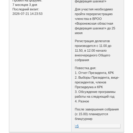
Провел на форуме:
федерация шахмат»
7 месяцев 3 дня
Последний визит:
Для участия необходимо
2026-07-21 14:23:53
пройти перерегистрацию
членства в ВРОО
«Воронежская областная
федерация шахмат» до 25
июня
Регистрация делегатов
производится с 11.00 до
11.50, в 12.00 начало
внеочередного Общего
собрания
Повестка дня:
1. Отчет Президента, КРК
2. Выборы Президента, вице-
президентов, членов
Президиума и КРК
3. Обсуждение программы
работы на следующий год
4. Разное
После завершения собрания
(с 15.00) планируется
блицтурнир
+5