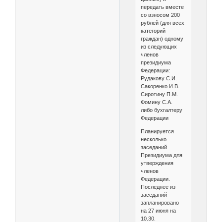
передать вместе
со взносом 200
рублей (для всех
категорий
граждан) одному
из следующих
членов
президиума
Федерации:
Рудакову С.И.
Сакоренко И.В.
Сиротину П.М.
Фомину С.А.
либо бухгалтеру
Федерации
Планируется
несколько
заседаний
Президиума для
утверждения
членов
Федерации.
Последнее из
заседаний
запланировано
на 27 июня на
10.30.