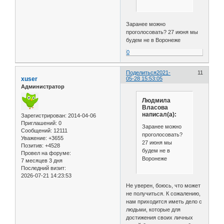
Заранее можно
проголосовать? 27 июня мы
будем не в Воронеже
0
Поделиться
2021-
11
xuser
05-28 15:53:05
Администратор
Людмила
Власова
написал(а):
Зарегистрирован
: 2014-04-06
Приглашений:
0
Заранее можно
Сообщений:
12111
проголосовать?
Уважение:
+3655
27 июня мы
Позитив:
+4528
будем не в
Провел на форуме:
Воронеже
7 месяцев 3 дня
Последний визит:
2026-07-21 14:23:53
Не уверен, боюсь, что может
не получиться. К сожалению,
нам приходится иметь дело с
людьми, которые для
достижения своих личных