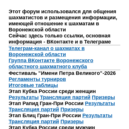
Этот форум использовался для общения
шахматистов и размещения информации,
имеющей отношение к шахматам в
Воронежской области
Сейчас здесь только ссылки, основная
информация - ВКонтакте и в Телеграме
Телеграм-канал о шахматах в
Воронежской области
Группа ВКонтакте Воронежского
областного шахматного клуба
Фестиваль "Имени Петра Великого"-2026
Регламенты турниров
Итоговые таблицы
Этап Кубка России среди женщин
Результаты
Трансляция партий
Призеры
Этап Рапид Гран-При России
Результаты
Трансляция партий
Призеры
Этап Блиц Гран-При России
Результаты
Трансляция партий
Призеры
Этап Кубка России среди мужчин