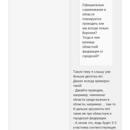
Официальные
соревнования в
области
планируется
проводить или
как всегда только
Воронеж?
Тогда в чем
разница
областной
федерации от
городской?
Такую тему я слышу уже
больше десятка лет.
Диалог всегда примерно
такой:
- Давайте проведем,
например, чемпионат
области среди мужчин в
области, например ... там-то.
И дальше аргументы вот
такие же про областную и
городскую федерации.
- А зачем это, ведь будет 2-3
участника соответствующие