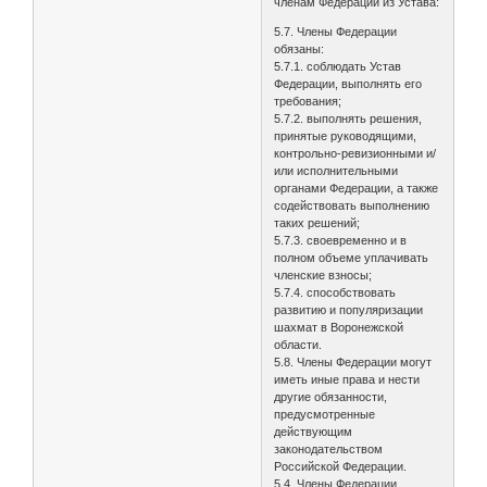
членам Федерации из Устава:
5.7. Члены Федерации
обязаны:
5.7.1. соблюдать Устав
Федерации, выполнять его
требования;
5.7.2. выполнять решения,
принятые руководящими,
контрольно-ревизионными и/
или исполнительными
органами Федерации, а также
содействовать выполнению
таких решений;
5.7.3. своевременно и в
полном объеме уплачивать
членские взносы;
5.7.4. способствовать
развитию и популяризации
шахмат в Воронежской
области.
5.8. Члены Федерации могут
иметь иные права и нести
другие обязанности,
предусмотренные
действующим
законодательством
Российской Федерации.
5.4. Члены Федерации,