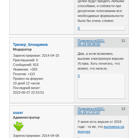
целей будут вредить любыми
способами, и соблюсти при
досрочном голосовании все
необходимые формальности
было бы очень сложно
0
Поделиться
2021-
12
Тренер_блондинок
05-29 09:08:00
Модератор
Дим, а если возможно,
Зарегистрирован
: 2014-04-15
выложи электронную версию
Приглашений:
0
Устава. Хоть почитать, что
Сообщений:
815
можно, что нельзя..
Уважение:
+283
Позитив:
+110
0
Провел на форуме:
10 дней 12 часов
Последний визит:
2023-06-07 22:53:51
Поделиться
2021-
13
xuser
05-29 17:37:07
Администратор
У меня есть версия от 2019
года - та же, что
выложена на
форуме
Зарегистрирован
: 2014-04-06