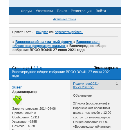
Форум
Участники
Поиск
Регистрация
Войти
Активные темы
Привет, Гость!
Войдите
или
зарегистрируйтесь
.
»
Воронежский шахматный форум
»
Воронежская
областная федерация шахмат
»
Внеочередное общее
собрание ВРОО ВОФШ 27 июня 2021 года
Страница:
1
2
3
»
Тема закрыта
Внеочередное общее собрание ВРОО ВОФШ 27 июня 2021
года
Поделиться
2021-
1
xuser
05-27 23:01:23
Администратор
Объявление
27 июня (воскресенье) в
Воронежском областном
Зарегистрирован
: 2014-04-06
шахматном клубе с 12.00
Приглашений:
0
Сообщений:
12111
состоится внеочередное
Уважение:
+3655
Общее собрание ВРОО
Позитив:
+4528
«Воронежская областная