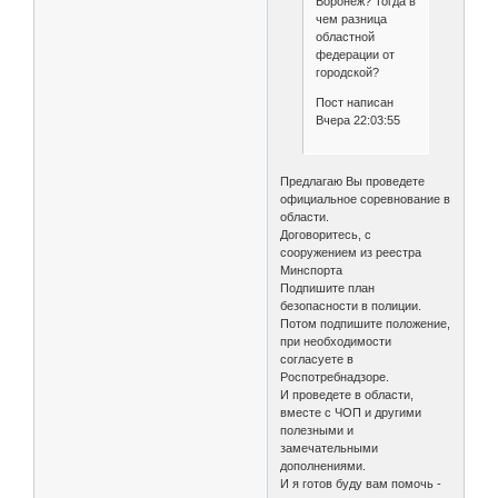
Воронеж? Тогда в
чем разница
областной
федерации от
городской?
Пост написан
Вчера 22:03:55
Предлагаю Вы проведете
официальное соревнование в
области.
Договоритесь, с
сооружением из реестра
Минспорта
Подпишите план
безопасности в полиции.
Потом подпишите положение,
при необходимости
согласуете в
Роспотребнадзоре.
И проведете в области,
вместе с ЧОП и другими
полезными и
замечательными
дополнениями.
И я готов буду вам помочь -