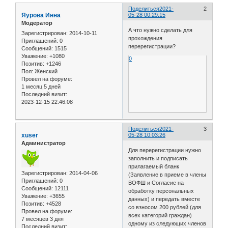
Поделиться
2021-
2
Яурова Инна
05-28 00:29:15
Модератор
А что нужно сделать для
Зарегистрирован
: 2014-10-11
прохождения
Приглашений:
0
перерегистрации?
Сообщений:
1515
Уважение:
+1080
0
Позитив:
+1246
Пол:
Женский
Провел на форуме:
1 месяц 5 дней
Последний визит:
2023-12-15 22:46:08
Поделиться
2021-
3
xuser
05-28 10:03:26
Администратор
Для перерегистрации нужно
заполнить и подписать
прилагаемый бланк
Зарегистрирован
: 2014-04-06
(Заявление в приеме в члены
Приглашений:
0
ВОФШ и Согласие на
Сообщений:
12111
обработку персональных
Уважение:
+3655
данных) и передать вместе
Позитив:
+4528
со взносом 200 рублей (для
Провел на форуме:
всех категорий граждан)
7 месяцев 3 дня
одному из следующих членов
Последний визит: