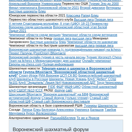
Апрельский Воронеж
Универсиада
Первенство ОШК
Турнир Эло до 2000
Финал чемпионата Воронежской области-2021
Второй дивизион
Ветераны
Быстрые шахматы
Блиц
Юниорские первенства области-2021
Классика
Рапид
Блиц
Первенство областного шахматного клуба
Высшая лига
Первая лига
V летняя Спартакиада молодёжи, II этап (ЦФО) 18-23
Первенство
Воронежа среди школьников
Воронежский областной этап Белой
Ладьи-2021
Чемпионат области среди женщин
Чемпионат области среди ветеранов
Чемпионат области по блицу
первая лига
высшая лига
Мемориал
Загоровского
быстрые шахматы
блиц
Чемпионат области по шахматам
Чемпионат области по быстрым шахматам
высшая лига
первая лига
Воронежская шахматная команда (с подтверждёнными никами) на lichess
Проект Патиум (PostOrion) ВКонтакте
Воронежский онлайн-турнир в честь начала весны
Турнир Voronezh Chess
Team на lichess к Международному дню шахмат
Онлайн-чемпионат
Европы на chess.com
Полная информация
Шахматные новости:
Telegram-канал о шахматах в Воронежской
области
Группа ВКонтакте "Воронежский областной шахматный
клуб"
Спорт-Игрок
РИА Воронеж
ЦСП СК ВО
Борисоглебский шахматный
клуб
Шахматы в Россоши
Шахматы. Новая Усмань
Клуб "Дебют" СОШ
№101
Клуб "Эндшпиль" Лицея №4
Нововоронежский ДДТ
Труд-Черноземье
Шахматные организации:
FIDE
ФШР
МШФ ЦФО
Областной шахматный
клуб
СШОР №13
ICCF
РАЗШ:
форум
сайт
Шахсекция ВКонтакте
"Воронеж шахматный" на БВФ
Воронежский
исторический форум
Cтарый форум (только чтение)
Старый сайт
областной ШФ
Старый сайт Воронежского фестиваля
Воронежская область в базе соревнований РШФ:
Турниры
Шахматисты
Соседи:
Липецк
Елец
Белгород
Алексеевка
Урюпинск
Балашов
Тамбов
Мичуринск
Курск
Железногорск
Альтернативно одаренные:
Раецкий&Беляев
Те же и Яриков
Воронежский шахматный форум