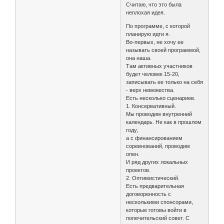
Считаю, что это была
неплохая идея.
По программе, с которой
планирую идти я.
Во-первых, не хочу ее
называть своей программой,
она наша.
Там активных участников
будет человек 15-20,
записывать ее только на себя
- верх невежества.
Есть несколько сценариев.
1. Консервативный.
Мы проводим внутренний
календарь. Не как в прошлом
году,
а с финансированием
соревнований, проводим
опен.
И ряд других локальных
проектов.
2. Оптимистический.
Есть предварительная
договоренность с
несколькими спонсорами,
которые готовы войти в
попечительский совет. С