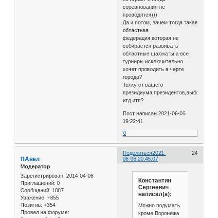
соревнования не
проводятся)))
Да и потом, зачем тогда такая
областная
федерация,которая не
собирается развивать
областные шахматы,а все
турниры исключительно
хочет проводить в черте
города?
Толку от вашего
президиума,президентов,выборов
итд итп?
Пост написан 2021-06-06
19:22:41
0
Поделиться
2021-
24
ПАвел
06-06 20:45:07
Модератор
Зарегистрирован
: 2014-04-06
Константин
Приглашений:
0
Сергеевич
Сообщений:
1887
написал(а):
Уважение:
+855
Позитив:
+354
Можно подумать
Провел на форуме:
кроме Воронежа