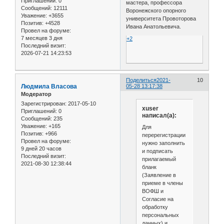
Приглашений:
0
мастера, профессора
Сообщений:
12111
Воронежского опорного
Уважение:
+3655
университета Провоторова
Позитив:
+4528
Ивана Анатольевича.
Провел на форуме:
7 месяцев 3 дня
+2
Последний визит:
2026-07-21 14:23:53
Поделиться
2021-
10
Людмила Власова
05-28 13:17:38
Модератор
Зарегистрирован
: 2017-05-10
xuser
Приглашений:
0
написал(а):
Сообщений:
235
Уважение:
+165
Для
Позитив:
+966
перерегистрации
Провел на форуме:
нужно заполнить
9 дней 20 часов
и подписать
Последний визит:
прилагаемый
2021-08-30 12:38:44
бланк
(Заявление в
приеме в члены
ВОФШ и
Согласие на
обработку
персональных
данных) и