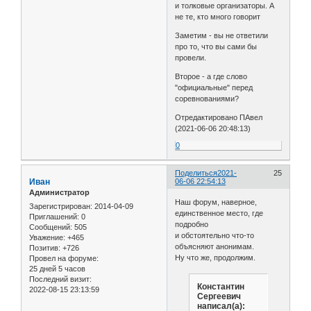
и толковые организаторы. А
не те, кто много говорит
Заметим - вы не ответили
про то, что вы сами бы
провели.
Второе - а где слово
"официальные" перед
соревнованиями?
Отредактировано ПАвел
(2021-06-06 20:48:13)
0
Поделиться
2021-
25
Иван
06-06 22:54:13
Администратор
Наш форум, наверное,
Зарегистрирован
: 2014-04-09
единственное место, где
Приглашений:
0
подробно
Сообщений:
505
и обстоятельно что-то
Уважение:
+465
объясняют анонимам.
Позитив:
+726
Ну что же, продолжим.
Провел на форуме:
25 дней 5 часов
Последний визит:
Константин
2022-08-15 23:13:59
Сергеевич
написал(а):