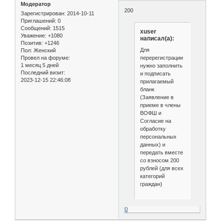
Модератор
200
Зарегистрирован
: 2014-10-11
Приглашений:
0
Сообщений:
1515
xuser
Уважение:
+1080
написал(а):
Позитив:
+1246
Для
Пол:
Женский
перерегистрации
Провел на форуме:
1 месяц 5 дней
нужно заполнить
Последний визит:
и подписать
2023-12-15 22:46:08
прилагаемый
бланк
(Заявление в
приеме в члены
ВОФШ и
Согласие на
обработку
персональных
данных) и
передать вместе
со взносом 200
рублей (для всех
категорий
граждан)
0