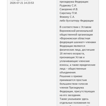
президиума Федерации:
2026-07-21 14:23:53
Рудакову С.И.
Сакоренко И.В.
Сиротину П.М.
Фомину С.А.
либо бухгалтеру Федерации
В соответствии с Уставом
Воронежской региональной
общественной организации
«Воронежская областная
федерация шахмат» членами
Федерации являются
физические лица, достигшие
18 летнего возраста,
признающие Устав и
уплачивающие членские
взносы, а также юридические
лица – общественные
объединения.
Решение о приеме
принимается простым
большинством голосов
членов Президиума
Федерации, присутствующих
на его заседании.
Также указываем здесь
отдельные положения по