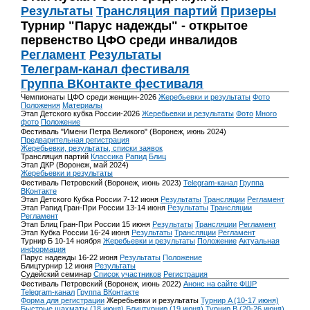
Результаты
Трансляция партий
Призеры
Турнир "Парус надежды" - открытое
первенство ЦФО среди инвалидов
Регламент
Результаты
Телеграм-канал фестиваля
Группа ВКонтакте фестиваля
Чемпионаты ЦФО среди женщин-2026
Жеребьевки и результаты
Фото
Положения
Материалы
Этап Детского кубка России-2026
Жеребьевки и результаты
Фото
Много
фото
Положение
Фестиваль "Имени Петра Великого" (Воронеж, июнь 2024)
Предварительная регистрация
Жеребьевки, результаты, списки заявок
Трансляция партий
Классика
Рапид
Блиц
Этап ДКР (Воронеж, май 2024)
Жеребьевки и результаты
Фестиваль Петровский (Воронеж, июнь 2023)
Telegram-канал
Группа
ВКонтакте
Этап Детского Кубка России 7-12 июня
Результаты
Трансляции
Регламент
Этап Рапид Гран-При России 13-14 июня
Результаты
Трансляции
Регламент
Этап Блиц Гран-При России 15 июня
Результаты
Трансляции
Регламент
Этап Кубка России 16-24 июня
Результаты
Трансляции
Регламент
Турнир Б 10-14 ноября
Жеребьевки и результаты
Положение
Актуальная
информация
Парус надежды 16-22 июня
Результаты
Положение
Блицтурнир 12 июня
Результаты
Судейский семинар
Список участников
Регистрация
Фестиваль Петровский (Воронеж, июнь 2022)
Анонс на сайте ФШР
Telegram-канал
Группа ВКонтакте
Форма для регистрации
Жеребьевки и результаты
Турнир A (10-17 июня)
Быстрые шахматы (18 июня)
Блицтурнир (19 июня)
Турнир B (20-26 июня)