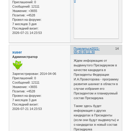
0
Приглашений:
0
Сообщений:
12111
Уважение:
+3655
Позитив:
+4528
Провел на форуме:
7 месяцев 3 дня
Последний визит:
2026-07-21 14:23:53
Поделиться
2021-
14
xuser
05-30 09:11:30
Администратор
Ждем информацию от
выдвинутого Президиумом в
качестве кандидата в
Зарегистрирован
: 2014-04-06
Президенты Федерации
Приглашений:
0
И.А.Провоторова - программу
Сообщений:
12111
развития шахмат в области в
Уважение:
+3655
случае избрания его
Позитив:
+4528
Президентом и планируемый
Провел на форуме:
состав Президиума
7 месяцев 3 дня
Последний визит:
Также здесь будет
2026-07-21 14:23:53
информация о других
кандидатах в Президенты
(если они будут выдвинуты) и
о кандидатах в новый состав
Президиума