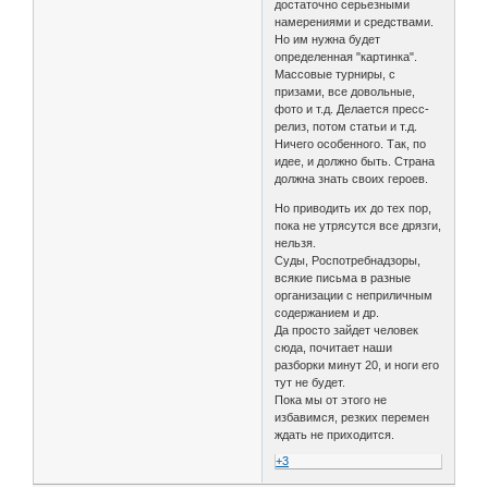
достаточно серьезными
намерениями и средствами.
Но им нужна будет
определенная "картинка".
Массовые турниры, с
призами, все довольные,
фото и т.д. Делается пресс-
релиз, потом статьи и т.д.
Ничего особенного. Так, по
идее, и должно быть. Страна
должна знать своих героев.
Но приводить их до тех пор,
пока не утрясутся все дрязги,
нельзя.
Суды, Роспотребнадзоры,
всякие письма в разные
организации с неприличным
содержанием и др.
Да просто зайдет человек
сюда, почитает наши
разборки минут 20, и ноги его
тут не будет.
Пока мы от этого не
избавимся, резких перемен
ждать не приходится.
+3