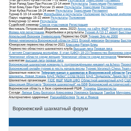
Этап Детского Кубка России 7-12 июня
Результаты
Трансляции
Регламент
Этап Рапид Гран-При России 13-14 июня
Результаты
Трансляции
Регламент
Этап Блиц Гран-При России 15 июня
Результаты
Трансляции
Регламент
Этап Кубка России 16-24 июня
Результаты
Трансляции
Регламент
Турнир Б 10-14 ноября
Жеребьевки и результаты
Положение
Актуальная информ
Парус надежды 16-22 июня
Результаты
Положение
Блицтурнир 12 июня
Результаты
Судейский семинар
Список участников
Регистрация
Фестиваль Петровский (Воронеж, июнь 2022)
Анонс на сайте ФШР
Telegram-кана
Форма для регистрации
Жеребьевки и результаты
Турнир A (10-17 июня)
Быстрые
Апрельский Воронеж
Универсиада
Первенство ОШК
Турнир Эло до 2000
Финал чемпионата Воронежской области-2021
Второй дивизион
Ветераны
Быстр
Юниорские первенства области-2021
Классика
Рапид
Блиц
Первенство областного шахматного клуба
Высшая лига
Первая лига
V летняя Спартакиада молодёжи, II этап (ЦФО) 18-23
Первенство Воронежа сред
Чемпионат области среди женщин
Чемпионат области среди ветеранов
Чемпиона
шахматам
высшая лига
первая лига
Воронежская шахматная команда (с подтверждёнными никами) на lichess
Проект
Воронежский онлайн-турнир в честь начала весны
Турнир Voronezh Chess Team 
Шахматные новости:
Telegram-канал о шахматах в Воронежской области
Гр
Шахматы. Новая Усмань
Клуб "Дебют" СОШ №101
Клуб "Эндшпиль" Лицея №4
Н
Шахматные организации:
FIDE
ФШР
МШФ ЦФО
Областной шахматный клуб
СШО
Шахсекция ВКонтакте
"Воронеж шахматный" на БВФ
Воронежский исторический
Воронежская область в базе соревнований РШФ:
Турниры
Шахматисты
Соседи:
Липецк
Елец
Белгород
Алексеевка
Урюпинск
Балашов
Тамбов
Мичуринс
Альтернативно одаренные:
Раецкий&Беляев
Те же и Яриков
Воронежский шахматный форум