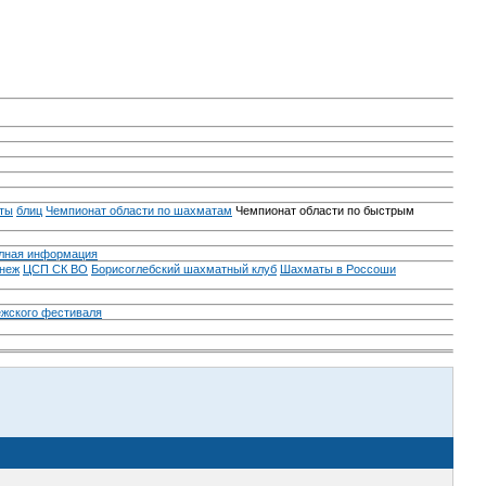
ты
блиц
Чемпионат области по шахматам
Чемпионат области по быстрым
лная информация
неж
ЦСП СК ВО
Борисоглебский шахматный клуб
Шахматы в Россоши
ежского фестиваля