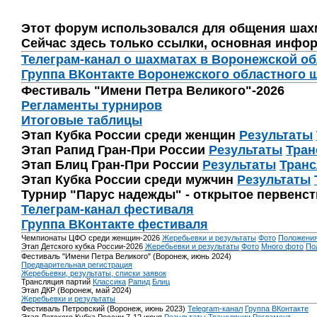
Этот форум использовался для общения шах
Сейчас здесь только ссылки, основная инфор
Телеграм-канал о шахматах в Воронежской о
Группа ВКонтакте Воронежского областного 
Фестиваль "Имени Петра Великого"-2026
Регламенты турниров
Итоговые таблицы
Этап Кубка России среди женщин
Результаты
Этап Рапид Гран-При России
Результаты
Тран
Этап Блиц Гран-При России
Результаты
Транс
Этап Кубка России среди мужчин
Результаты
Турнир "Парус надежды" - открытое первенс
Телеграм-канал фестиваля
Группа ВКонтакте фестиваля
Чемпионаты ЦФО среди женщин-2026
Жеребьевки и результаты
Фото
Положени
Этап Детского кубка России-2026
Жеребьевки и результаты
Фото
Много фото
По
Фестиваль "Имени Петра Великого" (Воронеж, июнь 2024)
Предварительная регистрация
Жеребьевки, результаты, списки заявок
Трансляция партий
Классика
Рапид
Блиц
Этап ДКР (Воронеж, май 2024)
Жеребьевки и результаты
Фестиваль Петровский (Воронеж, июнь 2023)
Telegram-канал
Группа ВКонтакте