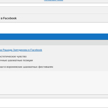
 в Facebook
ра Рашида Зиятдинова в Facebook
эстетическое чувство
бычные шахматные позиции
овал в воронежских шахматных фестивалях