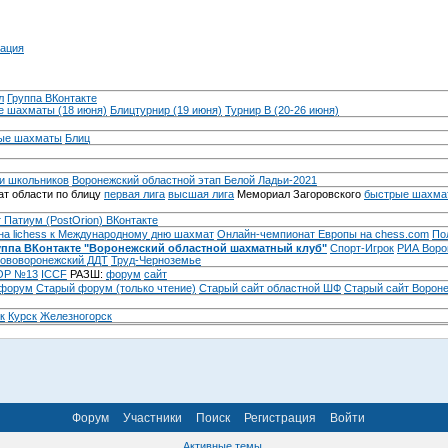
ация
л
Группа ВКонтакте
 шахматы (18 июня)
Блицтурнир (19 июня)
Турнир B (20-26 июня)
ые шахматы
Блиц
и школьников
Воронежский областной этап Белой Ладьи-2021
т области по блицу
первая лига
высшая лига
Мемориал Загоровского
быстрые шахма
 Патиум (PostOrion) ВКонтакте
на lichess к Международному дню шахмат
Онлайн-чемпионат Европы на chess.com
По
уппа ВКонтакте "Воронежский областной шахматный клуб"
Спорт-Игрок
РИА Воро
ововоронежский ДДТ
Труд-Черноземье
Р №13
ICCF
РАЗШ:
форум
сайт
 форум
Cтарый форум (только чтение)
Старый сайт областной ШФ
Старый сайт Ворон
к
Курск
Железногорск
Форум
Участники
Поиск
Регистрация
Войти
Активные темы