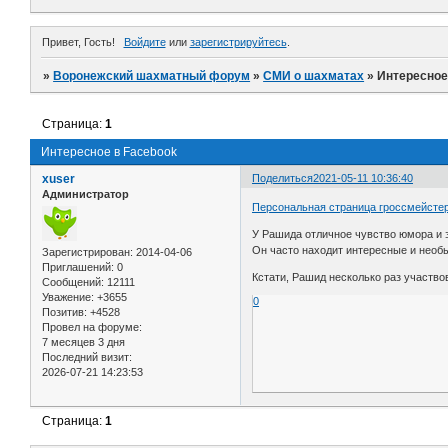
Привет, Гость!
Войдите
или
зарегистрируйтесь
.
»
Воронежский шахматный форум
»
СМИ о шахматах
»
Интересное
Страница:
1
Интересное в Facebook
xuser
Поделиться
2021-05-11 10:36:40
Администратор
Персональная страница гроссмейсте
У Рашида отличное чувство юмора и 
Он часто находит интересные и нео
Зарегистрирован
: 2014-04-06
Приглашений:
0
Кстати, Рашид несколько раз участв
Сообщений:
12111
Уважение:
+3655
0
Позитив:
+4528
Провел на форуме:
7 месяцев 3 дня
Последний визит:
2026-07-21 14:23:53
Страница:
1