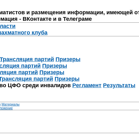
матистов и размещения информации, имеющей о
мация - ВКонтакте и в Телеграме
бласти
шахматного клуба
Трансляция партий
Призеры
сляция партий
Призеры
ляция партий
Призеры
Трансляция партий
Призеры
тво ЦФО среди инвалидов
Регламент
Результаты
я
Материалы
ложение