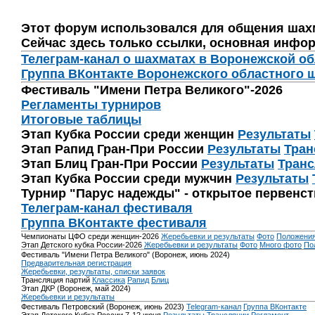
Этот форум использовался для общения шах
Сейчас здесь только ссылки, основная инфор
Телеграм-канал о шахматах в Воронежской о
Группа ВКонтакте Воронежского областного 
Фестиваль "Имени Петра Великого"-2026
Регламенты турниров
Итоговые таблицы
Этап Кубка России среди женщин
Результаты
Этап Рапид Гран-При России
Результаты
Тран
Этап Блиц Гран-При России
Результаты
Транс
Этап Кубка России среди мужчин
Результаты
Турнир "Парус надежды" - открытое первенс
Телеграм-канал фестиваля
Группа ВКонтакте фестиваля
Чемпионаты ЦФО среди женщин-2026
Жеребьевки и результаты
Фото
Положени
Этап Детского кубка России-2026
Жеребьевки и результаты
Фото
Много фото
По
Фестиваль "Имени Петра Великого" (Воронеж, июнь 2024)
Предварительная регистрация
Жеребьевки, результаты, списки заявок
Трансляция партий
Классика
Рапид
Блиц
Этап ДКР (Воронеж, май 2024)
Жеребьевки и результаты
Фестиваль Петровский (Воронеж, июнь 2023)
Telegram-канал
Группа ВКонтакте