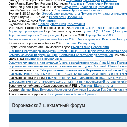
Этап Детского Кубка России 7-12 июня
Результаты
Трансляции
Регламент
Этап Рапид Гран-При России 13-14 июня
Результаты
Трансляции
Регламент
Этап Блиц Гран-При России 15 июня
Результаты
Трансляции
Регламент
Этап Кубка России 16-24 июня
Результаты
Трансляции
Регламент
Турнир Б 10-14 ноября
Жеребьевки и результаты
Положение
Актуальная информ
Парус надежды 16-22 июня
Результаты
Положение
Блицтурнир 12 июня
Результаты
Судейский семинар
Список участников
Регистрация
Фестиваль Петровский (Воронеж, июнь 2022)
Анонс на сайте ФШР
Telegram-кана
Форма для регистрации
Жеребьевки и результаты
Турнир A (10-17 июня)
Быстрые
Апрельский Воронеж
Универсиада
Первенство ОШК
Турнир Эло до 2000
Финал чемпионата Воронежской области-2021
Второй дивизион
Ветераны
Быстр
Юниорские первенства области-2021
Классика
Рапид
Блиц
Первенство областного шахматного клуба
Высшая лига
Первая лига
V летняя Спартакиада молодёжи, II этап (ЦФО) 18-23
Первенство Воронежа сред
Чемпионат области среди женщин
Чемпионат области среди ветеранов
Чемпиона
шахматам
высшая лига
первая лига
Воронежская шахматная команда (с подтверждёнными никами) на lichess
Проект
Воронежский онлайн-турнир в честь начала весны
Турнир Voronezh Chess Team 
Шахматные новости:
Telegram-канал о шахматах в Воронежской области
Гр
Шахматы. Новая Усмань
Клуб "Дебют" СОШ №101
Клуб "Эндшпиль" Лицея №4
Н
Шахматные организации:
FIDE
ФШР
МШФ ЦФО
Областной шахматный клуб
СШО
Шахсекция ВКонтакте
"Воронеж шахматный" на БВФ
Воронежский исторический
Воронежская область в базе соревнований РШФ:
Турниры
Шахматисты
Соседи:
Липецк
Елец
Белгород
Алексеевка
Урюпинск
Балашов
Тамбов
Мичуринс
Альтернативно одаренные:
Раецкий&Беляев
Те же и Яриков
Воронежский шахматный форум