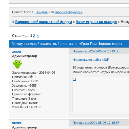
Привет, Гость!
Войдите
или
зарегистрируйтесь
.
»
Воронежский шахматный форум
»
Наши играют на выезде
»
Межд
Страница:
1
2
»
Международный шахматный фестиваль «Гран-При Черного моря»
xuser
Поделиться
2021-05-02 13:13:30
Администратор
Информация сайта ФШР
10 отдельных турниров (Краснодарски
Можно совместить отдых на море и иг
Зарегистрирован
: 2014-04-06
Приглашений:
0
+1
Сообщений:
12111
Уважение:
+3655
Позитив:
+4528
Провел на форуме:
7 месяцев 3 дня
Последний визит:
2026-07-21 14:23:53
xuser
Поделиться
2021-05-05 17:16:57
Администратор