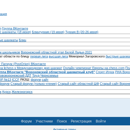
ация
л
Группа ВКонтакте
 шахматы (18 июня)
Блицтурнир (19 июня)
Турнир B (20-26 июня)
ые шахматы
Блиц
и школьников
Воронежский областной этап Белой Ладьи-2021
т области по блицу
первая лига
высшая лига
Мемориал Загоровского
быстрые шахма
 Патиум (PostOrion) ВКонтакте
на lichess к Международному дню шахмат
Онлайн-чемпионат Европы на chess.com
По
уппа ВКонтакте "Воронежский областной шахматный клуб"
Спорт-Игрок
РИА Воро
ововоронежский ДДТ
Труд-Черноземье
Р №13
ICCF
РАЗШ:
форум
сайт
 форум
Cтарый форум (только чтение)
Старый сайт областной ШФ
Старый сайт Ворон
к
Курск
Железногорск
Форум
Участники
Поиск
Регистрация
Войти
Активные темы