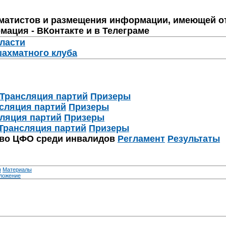
матистов и размещения информации, имеющей о
мация - ВКонтакте и в Телеграме
бласти
шахматного клуба
Трансляция партий
Призеры
сляция партий
Призеры
ляция партий
Призеры
Трансляция партий
Призеры
тво ЦФО среди инвалидов
Регламент
Результаты
я
Материалы
ложение