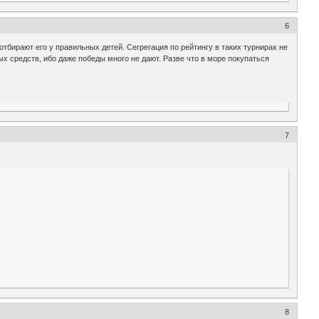
6
отбирают его у правильных детей. Сегрегация по рейтингу в таких турнирах не
ых средств, ибо даже победы много не дают. Разве что в море покупаться
7
8