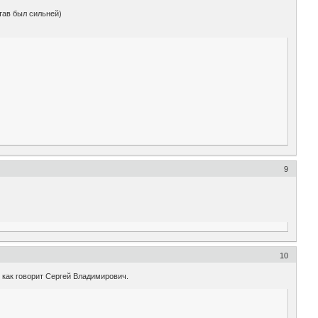
став был сильней)
9
10
- как говорит Сергей Владимирович.