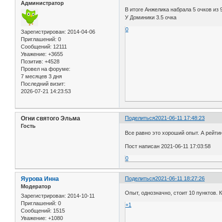
Администратор
В итоге Анжелика набрала 5 очков из 
У Доминики 3.5 очка
0
Зарегистрирован
: 2014-04-06
Приглашений:
0
Сообщений:
12111
Уважение:
+3655
Позитив:
+4528
Провел на форуме:
7 месяцев 3 дня
Последний визит:
2026-07-21 14:23:53
Огни святого Эльма
Поделиться
2021-06-11 17:48:23
Гость
Все равно это хороший опыт. А рейтин
Пост написан 2021-06-11 17:03:58
0
Яурова Инна
Поделиться
2021-06-11 18:27:26
Модератор
Опыт, однозначно, стоит 10 пунктов. 
Зарегистрирован
: 2014-10-11
Приглашений:
0
+1
Сообщений:
1515
Уважение:
+1080