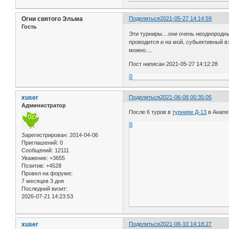
Огни святого Эльма
Поделиться
2021-05-27 14:14:59
Гость
Эти турниры....они очень неоднородн
проводится и на мой, субьективный вз
можно....
Пост написан 2021-05-27 14:12:28
0
xuser
Поделиться
2021-06-08 00:35:05
Администратор
После 6 туров в
турнире Д-13
в Анапе
0
Зарегистрирован
: 2014-04-06
Приглашений:
0
Сообщений:
12111
Уважение:
+3655
Позитив:
+4528
Провел на форуме:
7 месяцев 3 дня
Последний визит:
2026-07-21 14:23:53
xuser
Поделиться
2021-06-10 14:18:27