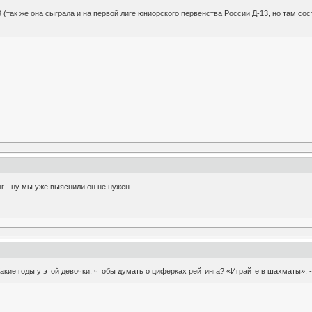
9 (так же она сыграла и на первой лиге юниорского первенства России Д-13, но там со
г - ну мы уже выяснили он не нужен.
Какие годы у этой девочки, чтобы думать о циферках рейтинга? «Играйте в шахматы», 