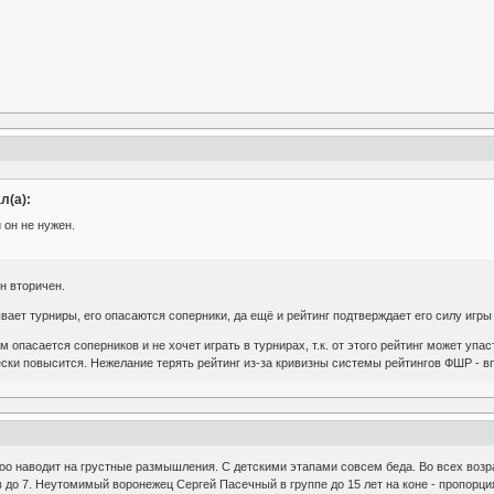
л(а):
 он не нужен.
н вторичен.
вает турниры, его опасаются соперники, да ещё и рейтинг подтверждает его силу игры
м опасается соперников и не хочет играть в турнирах, т.к. от этого рейтинг может уп
чески повысится. Нежелание терять рейтинг из-за кривизны системы рейтингов ФШР - 
оо наводит на грустные размышления. С детскими этапами совсем беда. Во всех возраст
в до 7. Неутомимый воронежец Сергей Пасечный в группе до 15 лет на коне - пропорци