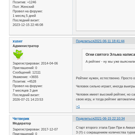
Позитив:
+1246
Пол:
Женский
Провел на форуме:
1 месяц 5 дней
Последний визит:
2023-12-15 22:46:08
xuser
Поделиться
2021-06-11 18:41:44
Администратор
Огни святого Эльма написа
А рейтинг - ну мы уже выяснили
Зарегистрирован
: 2014-04-06
Приглашений:
0
Сообщений:
12111
Уважение:
+3655
Рейтинг нужен, естественно. Просто о
Позитив:
+4528
Провел на форуме:
Человек сильно играет, иногда выигры
7 месяцев 3 дня
Человек имеет высокий рейтинг, но са
Последний визит:
свою игру, и тогда рейтинг автомати
2026-07-21 14:23:53
+1
Четверик
Поделиться
2021-06-15 22:10:34
Модератор
Старт второго этапа Гран При в Аквал
Зарегистрирован
: 2017-12-07
3 (!!) с сокращением количества туро
Приглашений:
0