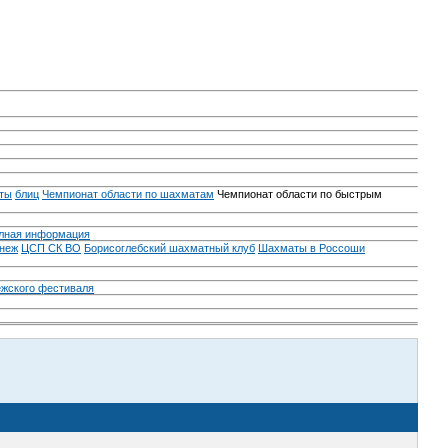
ты
блиц
Чемпионат области по шахматам
Чемпионат области по быстрым
лная информация
неж
ЦСП СК ВО
Борисоглебский шахматный клуб
Шахматы в Россоши
ежского фестиваля