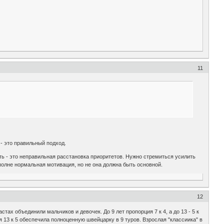
11
 - это правильный подход.
асть - это неправильная расстановка приоритетов. Нужно стремиться усилить
вполне нормальная мотивация, но не она должна быть основной.
12
ах объединили мальчиков и девочек. До 9 лет пропорция 7 к 4, а до 13 - 5 к
я 13 к 5 обеспечила полноценную швейцарку в 9 туров. Взрослая "классиика" в