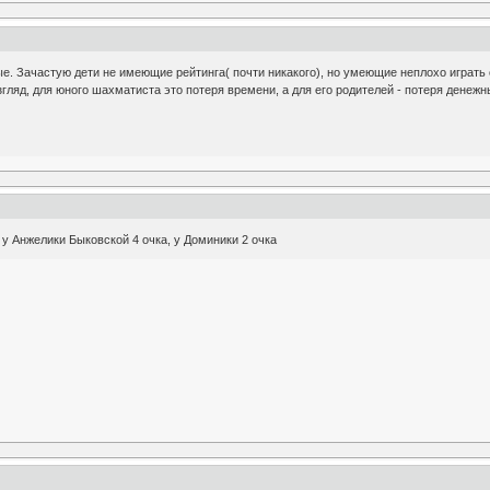
ые. Зачастую дети не имеющие рейтинга( почти никакого), но умеющие неплохо играть 
гляд, для юного шахматиста это потеря времени, а для его родителей - потеря денежн
 у Анжелики Быковской 4 очка, у Доминики 2 очка