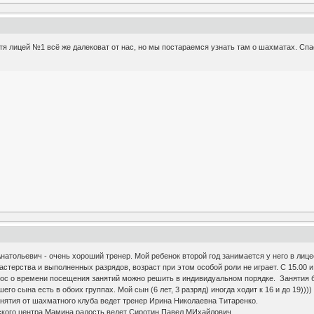
я лицей №1 всё же далековат от нас, но мы постараемся узнать там о шахматах. Спа
тольевич - очень хороший тренер. Мой ребенок второй год занимается у него в лицее 
терства и выполненных разрядов, возраст при этом особой роли не играет. С 15.00 и 
прос о времени посещения занятий можно решить в индивидуальном порядке. Занятия бе
его сына есть в обоих группах. Мой сын (6 лет, 3 разряд) иногда ходит к 16 и до 19))))
нятия от шахматного клуба ведет тренер Ирина Николаевна Титаренко.
ского центра Мамина радость ведет Сиротин Павел МИхайлович.