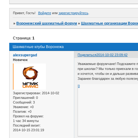
Привет, Гость!
Войдите
или
зарегистрируйтесь
.
»
Воронежский шахматный форум
»
Шахматные организации Воро
Страница:
1
Шахматные клубы Воронежа
alexsupergad
Поделиться
2014-10-02 23:09:42
Новичок
Уважаемые форумчане! Подскажите по
при школах? Мы только приехали в го
и хочется, чтобы он и дальше развив
Заранее благодарен за любую полез
0
Зарегистрирован
: 2014-10-02
Приглашений:
0
Сообщений:
3
Уважение:
+0
Позитив:
+0
Провел на форуме:
1 час 34 минуты
Последний визит:
2014-10-15 23:01:19