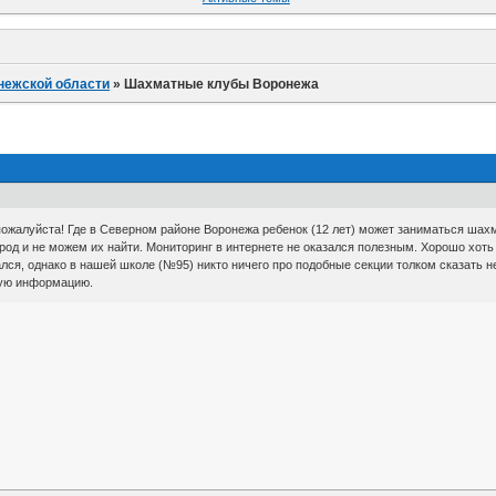
нежской области
»
Шахматные клубы Воронежа
жалуйста! Где в Северном районе Воронежа ребенок (12 лет) может заниматься шахм
род и не можем их найти. Мониторинг в интернете не оказался полезным. Хорошо хот
ался, однако в нашей школе (№95) никто ничего про подобные секции толком сказать н
ную информацию.