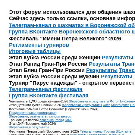
Этот форум использовался для общения шах
Сейчас здесь только ссылки, основная инфор
Телеграм-канал о шахматах в Воронежской о
Группа ВКонтакте Воронежского областного 
Фестиваль "Имени Петра Великого"-2026
Регламенты турниров
Итоговые таблицы
Этап Кубка России среди женщин
Результаты
Этап Рапид Гран-При России
Результаты
Тран
Этап Блиц Гран-При России
Результаты
Транс
Этап Кубка России среди мужчин
Результаты
Турнир "Парус надежды" - открытое первенс
Телеграм-канал фестиваля
Группа ВКонтакте фестиваля
Чемпионаты ЦФО среди женщин-2026
Жеребьевки и результаты
Фото
Положени
Этап Детского кубка России-2026
Жеребьевки и результаты
Фото
Много фото
По
Фестиваль "Имени Петра Великого" (Воронеж, июнь 2024)
Предварительная регистрация
Жеребьевки, результаты, списки заявок
Трансляция партий
Классика
Рапид
Блиц
Этап ДКР (Воронеж, май 2024)
Жеребьевки и результаты
Фестиваль Петровский (Воронеж, июнь 2023)
Telegram-канал
Группа ВКонтакте