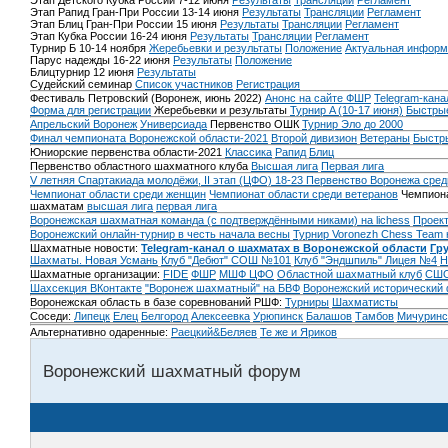
Этап Детского Кубка России 7-12 июня
Результаты
Трансляции
Регламент
Этап Рапид Гран-При России 13-14 июня
Результаты
Трансляции
Регламент
Этап Блиц Гран-При России 15 июня
Результаты
Трансляции
Регламент
Этап Кубка России 16-24 июня
Результаты
Трансляции
Регламент
Турнир Б 10-14 ноября
Жеребьевки и результаты
Положение
Актуальная информ
Парус надежды 16-22 июня
Результаты
Положение
Блицтурнир 12 июня
Результаты
Судейский семинар
Список участников
Регистрация
Фестиваль Петровский (Воронеж, июнь 2022)
Анонс на сайте ФШР
Telegram-кана
Форма для регистрации
Жеребьевки и результаты
Турнир A (10-17 июня)
Быстрые
Апрельский Воронеж
Универсиада
Первенство ОШК
Турнир Эло до 2000
Финал чемпионата Воронежской области-2021
Второй дивизион
Ветераны
Быстр
Юниорские первенства области-2021
Классика
Рапид
Блиц
Первенство областного шахматного клуба
Высшая лига
Первая лига
V летняя Спартакиада молодёжи, II этап (ЦФО) 18-23
Первенство Воронежа сред
Чемпионат области среди женщин
Чемпионат области среди ветеранов
Чемпиона
шахматам
высшая лига
первая лига
Воронежская шахматная команда (с подтверждёнными никами) на lichess
Проект
Воронежский онлайн-турнир в честь начала весны
Турнир Voronezh Chess Team 
Шахматные новости:
Telegram-канал о шахматах в Воронежской области
Гр
Шахматы. Новая Усмань
Клуб "Дебют" СОШ №101
Клуб "Эндшпиль" Лицея №4
Н
Шахматные организации:
FIDE
ФШР
МШФ ЦФО
Областной шахматный клуб
СШО
Шахсекция ВКонтакте
"Воронеж шахматный" на БВФ
Воронежский исторический
Воронежская область в базе соревнований РШФ:
Турниры
Шахматисты
Соседи:
Липецк
Елец
Белгород
Алексеевка
Урюпинск
Балашов
Тамбов
Мичуринс
Альтернативно одаренные:
Раецкий&Беляев
Те же и Яриков
Воронежский шахматный форум