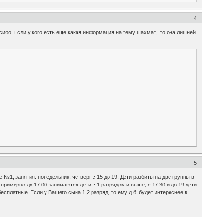
4
сибо. Если у кого есть ещё какая информация на тему шахмат, то она лишней
5
№1, занятия: понедельник, четверг с 15 до 19. Дети разбиты на две группы в
примерно до 17.00 занимаются дети с 1 разрядом и выше, с 17.30 и до 19 дети
сплатные. Если у Вашего сына 1,2 разряд, то ему д.б. будет интереснее в