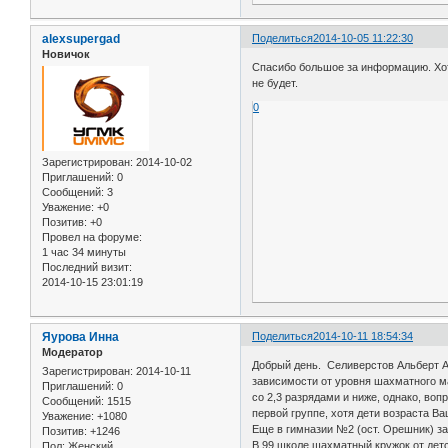
alexsupergad
Поделиться
2014-10-05 11:22:30
Новичок
Спасибо большое за информацию. Хот
не будет.
0
Зарегистрирован
: 2014-10-02
Приглашений:
0
Сообщений:
3
Уважение:
+0
Позитив:
+0
Провел на форуме:
1 час 34 минуты
Последний визит:
2014-10-15 23:01:19
Яурова Инна
Поделиться
2014-10-11 18:54:34
Модератор
Добрый день. Селиверстов Альберт Ана
Зарегистрирован
: 2014-10-11
зависимости от уровня шахматного мас
Приглашений:
0
со 2,3 разрядами и ниже, однако, во
Сообщений:
1515
первой группе, хотя дети возраста Ваш
Уважение:
+1080
Еще в гимназии №2 (ост. Орешник) за
Позитив:
+1246
В 99 школе шахматный кружок от дет
Пол:
Женский