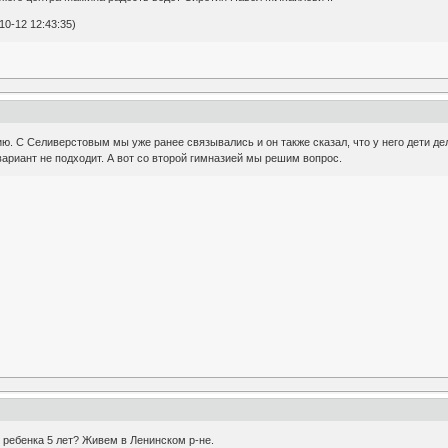
0-12 12:43:35)
. С Селиверстовым мы уже ранее связывались и он также сказал, что у него дети де
вариант не подходит. А вот со второй гимназией мы решим вопрос.
я ребенка 5 лет? Живем в Ленинском р-не.