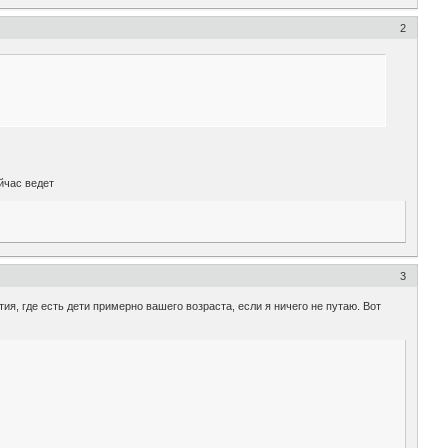
2
йчас ведет
3
я, где есть дети примерно вашего возраста, если я ничего не путаю. Вот