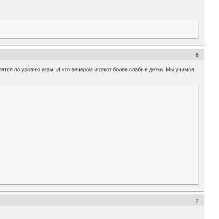
6
лятся по уровню игры. И что вечером играют более слабые детки. Мы учимся
7