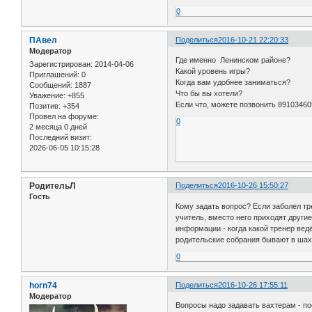
0
ПАвел
Поделиться
2016-10-21 22:20:33
Модератор
Где именно Ленинском районе?
Зарегистрирован
: 2014-04-06
Какой уровень игры?
Приглашений:
0
Когда вам удобнее заниматься?
Сообщений:
1887
Что бы вы хотели?
Уважение:
+855
Если что, можете позвонить 89103460
Позитив:
+354
Провел на форуме:
0
2 месяца 0 дней
Последний визит:
2026-06-05 10:15:28
РодительЛ
Поделиться
2016-10-26 15:50:27
Гость
Кому задать вопрос? Если заболел тр
учитель, вместо него приходят другие
информации - когда какой тренер вед
родительские собрания бывают в шах
0
horn74
Поделиться
2016-10-26 17:55:11
Модератор
Вопросы надо задавать вахтерам - п