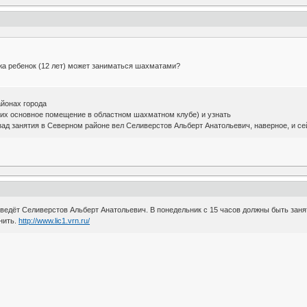
жа ребенок (12 лет) может заниматься шахматами?
йонах города
о их основное помещение в областном шахматном клубе) и узнать
зад занятия в Северном районе вел Селиверстов Альберт Анатольевич, наверное, и се
 ведёт Селиверстов Альберт Анатольевич. В понедельник с 15 часов должны быть заняти
нить.
http://www.lic1.vrn.ru/