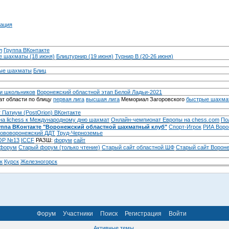
ация
л
Группа ВКонтакте
 шахматы (18 июня)
Блицтурнир (19 июня)
Турнир B (20-26 июня)
ые шахматы
Блиц
и школьников
Воронежский областной этап Белой Ладьи-2021
т области по блицу
первая лига
высшая лига
Мемориал Загоровского
быстрые шахма
 Патиум (PostOrion) ВКонтакте
на lichess к Международному дню шахмат
Онлайн-чемпионат Европы на chess.com
По
уппа ВКонтакте "Воронежский областной шахматный клуб"
Спорт-Игрок
РИА Воро
ововоронежский ДДТ
Труд-Черноземье
Р №13
ICCF
РАЗШ:
форум
сайт
 форум
Cтарый форум (только чтение)
Старый сайт областной ШФ
Старый сайт Ворон
к
Курск
Железногорск
Форум
Участники
Поиск
Регистрация
Войти
Активные темы