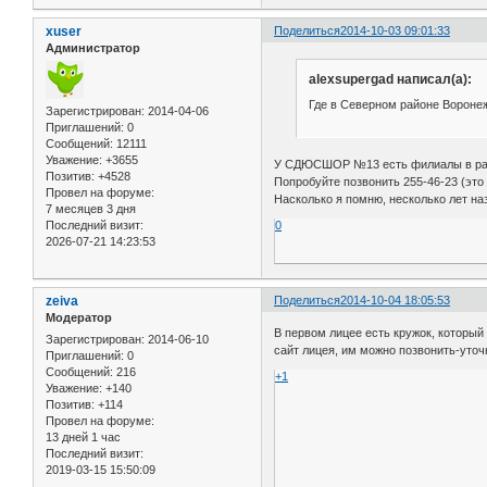
xuser
Поделиться
2014-10-03 09:01:33
Администратор
alexsupergad написал(а):
Где в Северном районе Вороне
Зарегистрирован
: 2014-04-06
Приглашений:
0
Сообщений:
12111
Уважение:
+3655
У СДЮСШОР №13 есть филиалы в ра
Позитив:
+4528
Попробуйте позвонить 255-46-23 (эт
Провел на форуме:
Насколько я помню, несколько лет на
7 месяцев 3 дня
0
Последний визит:
2026-07-21 14:23:53
zeiva
Поделиться
2014-10-04 18:05:53
Модератор
В первом лицее есть кружок, который
Зарегистрирован
: 2014-06-10
сайт лицея, им можно позвонить-уточ
Приглашений:
0
Сообщений:
216
+1
Уважение:
+140
Позитив:
+114
Провел на форуме:
13 дней 1 час
Последний визит:
2019-03-15 15:50:09