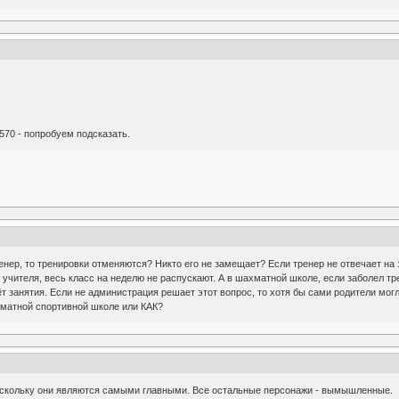
570 - попробуем подсказать.
енер, то тренировки отменяются? Никто его не замещает? Если тренер не отвечает на з
 учителя, весь класс на неделю не распускают. А в шахматной школе, если заболел тр
ёт занятия. Если не администрация решает этот вопрос, то хотя бы сами родители мог
матной спортивной школе или КАК?
оскольку они являются самыми главными. Все остальные персонажи - вымышленные.