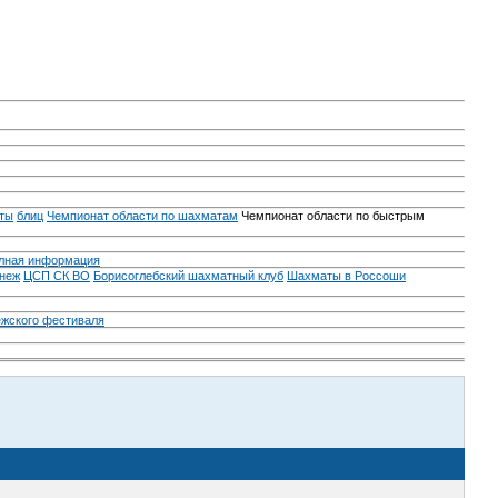
ты
блиц
Чемпионат области по шахматам
Чемпионат области по быстрым
лная информация
неж
ЦСП СК ВО
Борисоглебский шахматный клуб
Шахматы в Россоши
ежского фестиваля