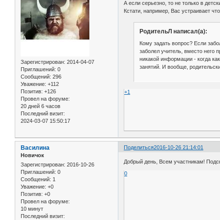
А если серьезно, то не только в де
Кстати, например, Вас устраивает чт
РодительЛ написал(а):
Кому задать вопрос? Если забол
заболел учитель, вместо него п
никакой информации - когда ка
Зарегистрирован
: 2014-04-07
занятий. И вообще, родительск
Приглашений:
0
Сообщений:
296
Уважение:
+112
Позитив:
+126
+1
Провел на форуме:
20 дней 6 часов
Последний визит:
2024-03-07 15:50:17
Василина
Поделиться
2016-10-26 21:14:01
Новичок
Добрый день, Всем участникам! Подск
Зарегистрирован
: 2016-10-26
Приглашений:
0
0
Сообщений:
1
Уважение:
+0
Позитив:
+0
Провел на форуме:
10 минут
Последний визит: