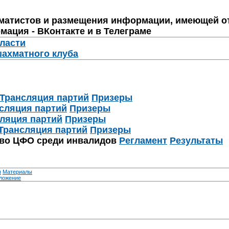
матистов и размещения информации, имеющей о
мация - ВКонтакте и в Телеграме
бласти
шахматного клуба
Трансляция партий
Призеры
сляция партий
Призеры
ляция партий
Призеры
Трансляция партий
Призеры
тво ЦФО среди инвалидов
Регламент
Результаты
я
Материалы
ложение