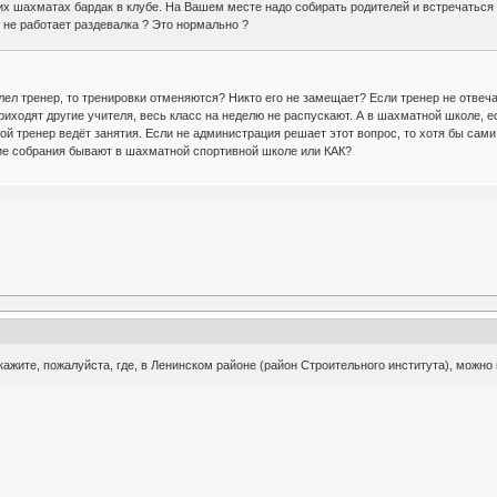
тских шахматах бардак в клубе. На Вашем месте надо собирать родителей и встречат
о не работает раздевалка ? Это нормально ?
ел тренер, то тренировки отменяются? Никто его не замещает? Если тренер не отвечае
риходят другие учителя, весь класс на неделю не распускают. А в шахматной школе, ес
кой тренер ведёт занятия. Если не администрация решает этот вопрос, то хотя бы сам
ие собрания бывают в шахматной спортивной школе или КАК?
ажите, пожалуйста, где, в Ленинском районе (район Строительного института), можно