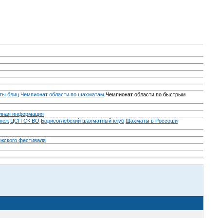
ты
блиц
Чемпионат области по шахматам
Чемпионат области по быстрым
лная информация
неж
ЦСП СК ВО
Борисоглебский шахматный клуб
Шахматы в Россоши
ежского фестиваля