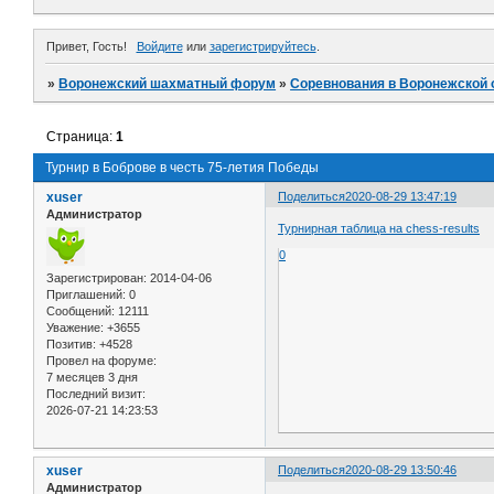
Привет, Гость!
Войдите
или
зарегистрируйтесь
.
»
Воронежский шахматный форум
»
Соревнования в Воронежской 
Страница:
1
Турнир в Боброве в честь 75-летия Победы
xuser
Поделиться
2020-08-29 13:47:19
Администратор
Турнирная таблица на chess-results
0
Зарегистрирован
: 2014-04-06
Приглашений:
0
Сообщений:
12111
Уважение:
+3655
Позитив:
+4528
Провел на форуме:
7 месяцев 3 дня
Последний визит:
2026-07-21 14:23:53
xuser
Поделиться
2020-08-29 13:50:46
Администратор