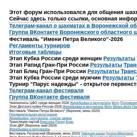
Этот форум использовался для общения шах
Сейчас здесь только ссылки, основная инфор
Телеграм-канал о шахматах в Воронежской о
Группа ВКонтакте Воронежского областного 
Фестиваль "Имени Петра Великого"-2026
Регламенты турниров
Итоговые таблицы
Этап Кубка России среди женщин
Результаты
Этап Рапид Гран-При России
Результаты
Тран
Этап Блиц Гран-При России
Результаты
Транс
Этап Кубка России среди мужчин
Результаты
Турнир "Парус надежды" - открытое первенс
Телеграм-канал фестиваля
Группа ВКонтакте фестиваля
Чемпионаты ЦФО среди женщин-2026
Жеребьевки и результаты
Фото
Положени
Этап Детского кубка России-2026
Жеребьевки и результаты
Фото
Много фото
По
Фестиваль "Имени Петра Великого" (Воронеж, июнь 2024)
Предварительная регистрация
Жеребьевки, результаты, списки заявок
Трансляция партий
Классика
Рапид
Блиц
Этап ДКР (Воронеж, май 2024)
Жеребьевки и результаты
Фестиваль Петровский (Воронеж, июнь 2023)
Telegram-канал
Группа ВКонтакте