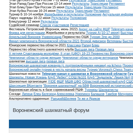
Этап Детского Кубка России 7-12 июня
Результаты
Трансляции
Регламент
Этап Рапид Гран-При России 13-14 июня
Результаты
Трансляции
Регламент
Этап Блиц Гран-При России 15 июня
Результаты
Трансляции
Регламент
Этап Кубка России 16-24 июня
Результаты
Трансляции
Регламент
Турнир Б 10-14 ноября
Жеребьевки и результаты
Положение
Актуальная информ
Парус надежды 16-22 июня
Результаты
Положение
Блицтурнир 12 июня
Результаты
Судейский семинар
Список участников
Регистрация
Фестиваль Петровский (Воронеж, июнь 2022)
Анонс на сайте ФШР
Telegram-кана
Форма для регистрации
Жеребьевки и результаты
Турнир A (10-17 июня)
Быстрые
Апрельский Воронеж
Универсиада
Первенство ОШК
Турнир Эло до 2000
Финал чемпионата Воронежской области-2021
Второй дивизион
Ветераны
Быстр
Юниорские первенства области-2021
Классика
Рапид
Блиц
Первенство областного шахматного клуба
Высшая лига
Первая лига
V летняя Спартакиада молодёжи, II этап (ЦФО) 18-23
Первенство Воронежа сред
Чемпионат области среди женщин
Чемпионат области среди ветеранов
Чемпиона
шахматам
высшая лига
первая лига
Воронежская шахматная команда (с подтверждёнными никами) на lichess
Проект
Воронежский онлайн-турнир в честь начала весны
Турнир Voronezh Chess Team 
Шахматные новости:
Telegram-канал о шахматах в Воронежской области
Гр
Шахматы. Новая Усмань
Клуб "Дебют" СОШ №101
Клуб "Эндшпиль" Лицея №4
Н
Шахматные организации:
FIDE
ФШР
МШФ ЦФО
Областной шахматный клуб
СШО
Шахсекция ВКонтакте
"Воронеж шахматный" на БВФ
Воронежский исторический
Воронежская область в базе соревнований РШФ:
Турниры
Шахматисты
Соседи:
Липецк
Елец
Белгород
Алексеевка
Урюпинск
Балашов
Тамбов
Мичуринс
Альтернативно одаренные:
Раецкий&Беляев
Те же и Яриков
Воронежский шахматный форум