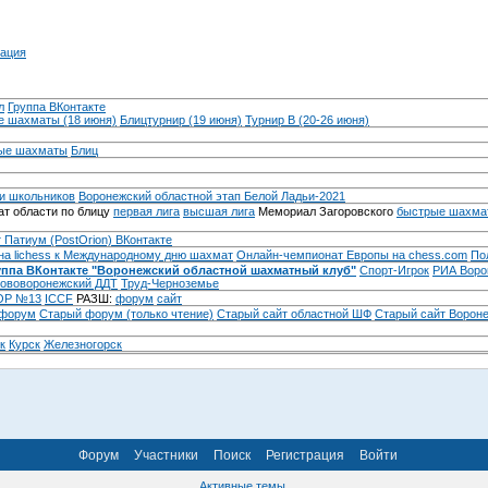
ация
л
Группа ВКонтакте
 шахматы (18 июня)
Блицтурнир (19 июня)
Турнир B (20-26 июня)
ые шахматы
Блиц
и школьников
Воронежский областной этап Белой Ладьи-2021
т области по блицу
первая лига
высшая лига
Мемориал Загоровского
быстрые шахма
 Патиум (PostOrion) ВКонтакте
на lichess к Международному дню шахмат
Онлайн-чемпионат Европы на chess.com
По
уппа ВКонтакте "Воронежский областной шахматный клуб"
Спорт-Игрок
РИА Воро
ововоронежский ДДТ
Труд-Черноземье
Р №13
ICCF
РАЗШ:
форум
сайт
 форум
Cтарый форум (только чтение)
Старый сайт областной ШФ
Старый сайт Ворон
к
Курск
Железногорск
Форум
Участники
Поиск
Регистрация
Войти
Активные темы