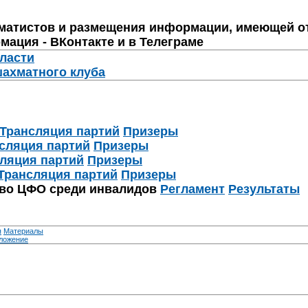
матистов и размещения информации, имеющей о
мация - ВКонтакте и в Телеграме
бласти
шахматного клуба
Трансляция партий
Призеры
сляция партий
Призеры
ляция партий
Призеры
Трансляция партий
Призеры
тво ЦФО среди инвалидов
Регламент
Результаты
я
Материалы
ложение