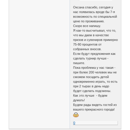
Оксана спасибо, сегодня у
нас появилась вроде бы 7-я
возможность по специальной
цене по проживанию.
Скоро все напишу.
Я как-то высчитывал, что то,
что мы даем в качестве
призов и сувениров примерно
75-80 процентов от
собранных вносов.
Если будут предложения как
сделать турнир лучше -
пишите.
Пока проблема у нас такая -
при более 200 человек мы не
сможем посадить детей
одновременно играть, то есть
при 2 тырах в день надо
будет сделать подсмены.
Как это лучше - будем
думать!
Будем рады видеть гостей из
вашего прекрасного города!
0