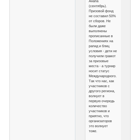
Анапа
(сентябрь).
Призовой фонд
не составил 50%
от сборов. Не
были даже
выполнены
прописанные в
Положениях на
рапид и блиц
условия - дети не
получили грамот
за призовые
места - а турнир
носит статус
Международного.
Так что нас, как
участников с
другого региона,
волнует в
первую очередь
количество
участников и
приятно, что
организаторов
это волнует
тоже.