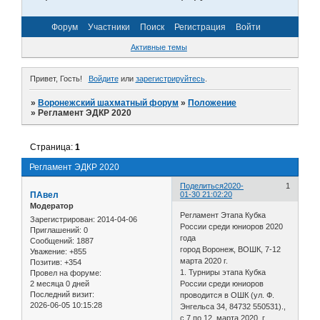
Форум
Участники
Поиск
Регистрация
Войти
Активные темы
Привет, Гость!
Войдите
или
зарегистрируйтесь
.
»
Воронежский шахматный форум
»
Положение
»
Регламент ЭДКР 2020
Страница:
1
Регламент ЭДКР 2020
Поделиться
2020-
1
ПАвел
01-30 21:02:20
Модератор
Регламент Этапа Кубка
Зарегистрирован
: 2014-04-06
России среди юниоров 2020
Приглашений:
0
года
Сообщений:
1887
город Воронеж, ВОШК, 7-12
Уважение:
+855
марта 2020 г.
Позитив:
+354
1. Турниры этапа Кубка
Провел на форуме:
2 месяца 0 дней
России среди юниоров
Последний визит:
проводится в ОШК (ул. Ф.
2026-06-05 10:15:28
Энгельса 34, 84732 550531).,
с 7 по 12 марта 2020 г.