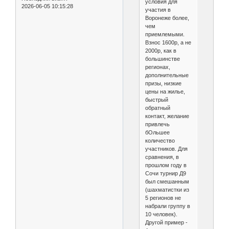
условия для
2026-06-05 10:15:28
участия в
Воронеже более,
чем
приемлемыми.
Взнос 1600р, а не
2000р, как в
большинстве
регионах,
дополнительные
призы, низкие
цены на жилье,
быстрый
обратный
контакт, желание
привлечь
бОльшее
количество
участников. Для
сравнения, в
прошлом году в
Сочи турнир Д9
был смешанным
(шахматистки из
5 регионов не
набрали группу в
10 человек).
Другой пример -