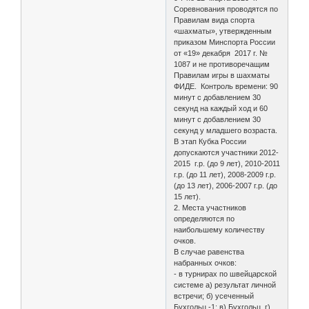
Соревнования проводятся по
Правилам вида спорта
«шахматы», утвержденным
приказом Минспорта России
от «19» декабря 2017 г. №
1087 и не противоречащим
Правилам игры в шахматы
ФИДЕ. Контроль времени: 90
минут с добавлением 30
секунд на каждый ход и 60
минут с добавлением 30
секунд у младшего возраста.
В этап Кубка России
допускаются участники 2012-
2015 г.р. (до 9 лет), 2010-2011
г.р. (до 11 лет), 2008-2009 г.р.
(до 13 лет), 2006-2007 г.р. (до
15 лет).
2. Места участников
определяются по
наибольшему количеству
очков.
В случае равенства
набранных очков:
- в турнирах по швейцарской
системе а) результат личной
встречи; б) усеченный
Бухгольц -1; в) Бухгольц. г)