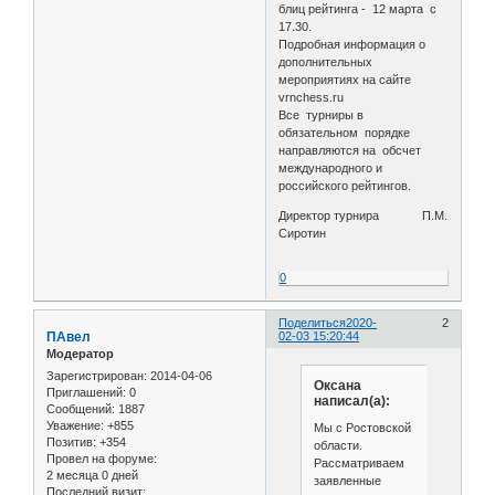
блиц рейтинга - 12 марта с
17.30.
Подробная информация о
дополнительных
мероприятиях на сайте
vrnchess.ru
Все турниры в
обязательном порядке
направляются на обсчет
международного и
российского рейтингов.
Директор турнира П.М.
Сиротин
0
Поделиться
2020-
2
ПАвел
02-03 15:20:44
Модератор
Зарегистрирован
: 2014-04-06
Оксана
Приглашений:
0
написал(а):
Сообщений:
1887
Уважение:
+855
Мы с Ростовской
Позитив:
+354
области.
Провел на форуме:
Рассматриваем
2 месяца 0 дней
заявленные
Последний визит: