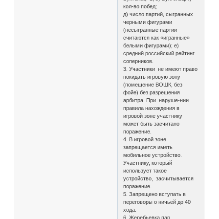
кол-во побед;
д) число партий, сыгранных
черными фигурами
(несыгранные партии
считаются как «игранные»
белыми фигурами); е)
средний российский рейтинг
соперников.
3. Участники не имеют право
покидать игровую зону
(помещение ВОШК, без
фойе) без разрешения
арбитра. При наруше-нии
правила нахождения в
игровой зоне участнику
может быть засчитано
поражение.
4. В игровой зоне
запрещается иметь
мобильное устройство.
Участнику, который
использует такое
устройство, засчитывается
поражение.
5. Запрещено вступать в
переговоры о ничьей до 40
хода.
6. Жеребьевка пар