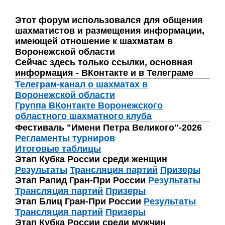
Этот форум использовался для общения
шахматистов и размещения информации,
имеющей отношение к шахматам в
Воронежской области
Сейчас здесь только ссылки, основная
информация - ВКонтакте и в Телеграме
Телеграм-канал о шахматах в
Воронежской области
Группа ВКонтакте Воронежского
областного шахматного клуба
Фестиваль "Имени Петра Великого"-2026
Регламенты турниров
Итоговые таблицы
Этап Кубка России среди женщин
Результаты
Трансляция партий
Призеры
Этап Рапид Гран-При России
Результаты
Трансляция партий
Призеры
Этап Блиц Гран-При России
Результаты
Трансляция партий
Призеры
Этап Кубка России среди мужчин