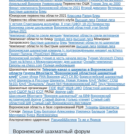
Апрельский Воронеж
Универсиада
Первенство ОШК
Турнир Эло до 2000
Финал чемпионата Воронежской области-2021
Второй дивизион
Ветераны
Быстрые шахматы
Блиц
Юниорские первенства области-2021
Классика
Рапид
Блиц
Первенство областного шахматного клуба
Высшая лига
Первая лига
V летняя Спартакиада молодёжи, II этап (ЦФО) 18-23
Первенство
Воронежа среди школьников
Воронежский областной этап Белой
Ладьи-2021
Чемпионат области среди женщин
Чемпионат области среди ветеранов
Чемпионат области по блицу
первая лига
высшая лига
Мемориал
Загоровского
быстрые шахматы
блиц
Чемпионат области по шахматам
Чемпионат области по быстрым шахматам
высшая лига
первая лига
Воронежская шахматная команда (с подтверждёнными никами) на lichess
Проект Патиум (PostOrion) ВКонтакте
Воронежский онлайн-турнир в честь начала весны
Турнир Voronezh Chess
Team на lichess к Международному дню шахмат
Онлайн-чемпионат
Европы на chess.com
Полная информация
Шахматные новости:
Telegram-канал о шахматах в Воронежской
области
Группа ВКонтакте "Воронежский областной шахматный
клуб"
Спорт-Игрок
РИА Воронеж
ЦСП СК ВО
Борисоглебский шахматный
клуб
Шахматы в Россоши
Шахматы. Новая Усмань
Клуб "Дебют" СОШ
№101
Клуб "Эндшпиль" Лицея №4
Нововоронежский ДДТ
Труд-Черноземье
Шахматные организации:
FIDE
ФШР
МШФ ЦФО
Областной шахматный
клуб
СШОР №13
ICCF
РАЗШ:
форум
сайт
Шахсекция ВКонтакте
"Воронеж шахматный" на БВФ
Воронежский
исторический форум
Cтарый форум (только чтение)
Старый сайт
областной ШФ
Старый сайт Воронежского фестиваля
Воронежская область в базе соревнований РШФ:
Турниры
Шахматисты
Соседи:
Липецк
Елец
Белгород
Алексеевка
Урюпинск
Балашов
Тамбов
Мичуринск
Курск
Железногорск
Альтернативно одаренные:
Раецкий&Беляев
Те же и Яриков
Воронежский шахматный форум