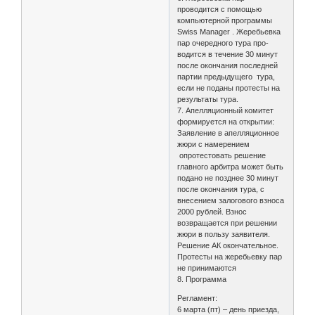
проводится с помощью
компьютерной программы
Swiss Manager . Жеребьевка
пар очередного тура про-
водится в течение 30 минут
после окончания последней
партии предыдущего тура,
если не поданы протесты на
результаты тура.
7. Апелляционный комитет
формируется на открытии:
Заявление в апелляционное
жюри с намерением
опротестовать решение
главного арбитра может быть
подано не позднее 30 минут
после окончания тура, с
внесением залогового взноса
2000 рублей. Взнос
возвращается при решении
жюри в пользу заявителя.
Решение АК окончательное.
Протесты на жеребьевку пар
не принимаются
8. Программа
Регламент:
6 марта (пт) – день приезда,