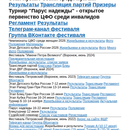
Результаты
Трансляция партий
Призеры
Турнир "Парус надежды" - открытое
первенство ЦФО среди инвалидов
Регламент
Результаты
Телеграм-канал фестиваля
Группа ВКонтакте фестиваля
Чемпионаты ЦФО среди женщин-2026
Жеребьевки и результаты
Фото
Положения
Материалы
Этап Детского кубка России-2026
Жеребьевки и результаты
Фото
Много
фото
Положение
Фестиваль "Имени Петра Великого" (Воронеж, июнь 2024)
Предварительная регистрация
Жеребьевки, результаты, списки заявок
Трансляция партий
Классика
Рапид
Блиц
Этап ДКР (Воронеж, май 2024)
Жеребьевки и результаты
Фестиваль Петровский (Воронеж, июнь 2023)
Telegram-канал
Группа
ВКонтакте
Этап Детского Кубка России 7-12 июня
Результаты
Трансляции
Регламент
Этап Рапид Гран-При России 13-14 июня
Результаты
Трансляции
Регламент
Этап Блиц Гран-При России 15 июня
Результаты
Трансляции
Регламент
Этап Кубка России 16-24 июня
Результаты
Трансляции
Регламент
Турнир Б 10-14 ноября
Жеребьевки и результаты
Положение
Актуальная
информация
Парус надежды 16-22 июня
Результаты
Положение
Блицтурнир 12 июня
Результаты
Судейский семинар
Список участников
Регистрация
Фестиваль Петровский (Воронеж, июнь 2022)
Анонс на сайте ФШР
Telegram-канал
Группа ВКонтакте
Форма для регистрации
Жеребьевки и результаты
Турнир A (10-17 июня)
Быстрые шахматы (18 июня)
Блицтурнир (19 июня)
Турнир B (20-26 июня)