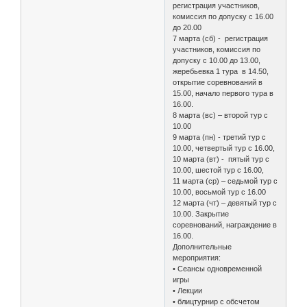
регистрация участников,
комиссия по допуску с 16.00
до 20.00
7 марта (сб) - регистрация
участников, комиссия по
допуску с 10.00 до 13.00,
жеребьевка 1 тура в 14.50,
открытие соревнований в
15.00, начало первого тура в
16.00.
8 марта (вс) – второй тур с
10.00
9 марта (пн) - третий тур с
10.00, четвертый тур с 16.00,
10 марта (вт) - пятый тур с
10.00, шестой тур с 16.00,
11 марта (ср) – седьмой тур с
10.00, восьмой тур с 16.00
12 марта (чт) – девятый тур с
10.00. Закрытие
соревнований, награждение в
16.00.
Дополнительные
мероприятия:
• Сеансы одновременной
игры
• Лекции
• блицтурнир с обсчетом