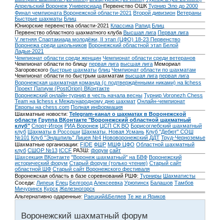
Апрельский Воронеж
Универсиада
Первенство ОШК
Турнир Эло до 2000
Финал чемпионата Воронежской области-2021
Второй дивизион
Ветераны
Быстрые шахматы
Блиц
Юниорские первенства области-2021
Классика
Рапид
Блиц
Первенство областного шахматного клуба
Высшая лига
Первая лига
V летняя Спартакиада молодёжи, II этап (ЦФО) 18-23
Первенство
Воронежа среди школьников
Воронежский областной этап Белой
Ладьи-2021
Чемпионат области среди женщин
Чемпионат области среди ветеранов
Чемпионат области по блицу
первая лига
высшая лига
Мемориал
Загоровского
быстрые шахматы
блиц
Чемпионат области по шахматам
Чемпионат области по быстрым шахматам
высшая лига
первая лига
Воронежская шахматная команда (с подтверждёнными никами) на lichess
Проект Патиум (PostOrion) ВКонтакте
Воронежский онлайн-турнир в честь начала весны
Турнир Voronezh Chess
Team на lichess к Международному дню шахмат
Онлайн-чемпионат
Европы на chess.com
Полная информация
Шахматные новости:
Telegram-канал о шахматах в Воронежской
области
Группа ВКонтакте "Воронежский областной шахматный
клуб"
Спорт-Игрок
РИА Воронеж
ЦСП СК ВО
Борисоглебский шахматный
клуб
Шахматы в Россоши
Шахматы. Новая Усмань
Клуб "Дебют" СОШ
№101
Клуб "Эндшпиль" Лицея №4
Нововоронежский ДДТ
Труд-Черноземье
Шахматные организации:
FIDE
ФШР
МШФ ЦФО
Областной шахматный
клуб
СШОР №13
ICCF
РАЗШ:
форум
сайт
Шахсекция ВКонтакте
"Воронеж шахматный" на БВФ
Воронежский
исторический форум
Cтарый форум (только чтение)
Старый сайт
областной ШФ
Старый сайт Воронежского фестиваля
Воронежская область в базе соревнований РШФ:
Турниры
Шахматисты
Соседи:
Липецк
Елец
Белгород
Алексеевка
Урюпинск
Балашов
Тамбов
Мичуринск
Курск
Железногорск
Альтернативно одаренные:
Раецкий&Беляев
Те же и Яриков
Воронежский шахматный форум