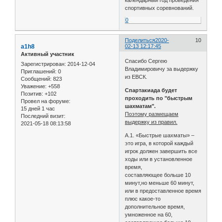
календарный год проведения
спортивных соревнований.
0
Поделиться
2020-
10
a1h8
02-13 12:17:45
Активный участник
Спасибо Сергею
Зарегистрирован
: 2014-12-04
Владимировичу за выдержку
Приглашений:
0
из ЕВСК.
Сообщений:
823
Уважение:
+558
Спартакиада будет
Позитив:
+102
проходить по "быстрым
Провел на форуме:
шахматам".
15 дней 1 час
Поэтому размещаем
Последний визит:
выдержку из правил.
2021-05-18 08:13:58
А.1. «Быстрые шахматы» –
это игра, в которой каждый
игрок должен завершить все
ходы или в установленное
время,
составляющее больше 10
минут,но меньше 60 минут,
или в предоставленное время
плюс какое-то
дополнительное время,
умноженное на 60,