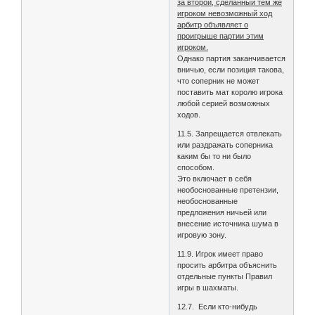
за второй, сделанный тем же
игроком невозможный ход
арбитр объявляет о
проигрыше партии этим
игроком.
Однако партия заканчивается
вничью, если позиция такова,
что соперник не может
поставить мат королю игрока
любой серией возможных
ходов.
11.5. Запрещается отвлекать
или раздражать соперника
каким бы то ни было
способом.
Это включает в себя
необоснованные претензии,
необоснованные
предложения ничьей или
внесение источника шума в
игровую зону.
11.9. Игрок имеет право
просить арбитра объяснить
отдельные пункты Правил
игры в шахматы.
12.7. Если кто-нибудь