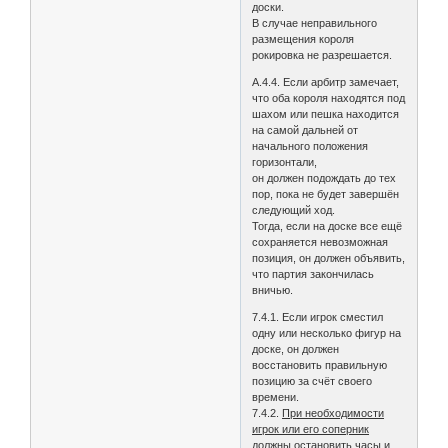
доски.
В случае неправильного
размещения короля
рокировка не разрешается.
А.4.4. Если арбитр замечает,
что оба короля находятся под
шахом или пешка находится
на самой дальней от
начального положения
горизонтали,
он должен подождать до тех
пор, пока не будет завершён
следующий ход.
Тогда, если на доске все ещё
сохраняется невозможная
позиция, он должен объявить,
что партия закончилась
вничью.
7.4.1. Если игрок сместил
одну или несколько фигур на
доске, он должен
восстановить правильную
позицию за счёт своего
времени.
7.4.2.
При необходимости
игрок или его соперник
должны остановить часы и