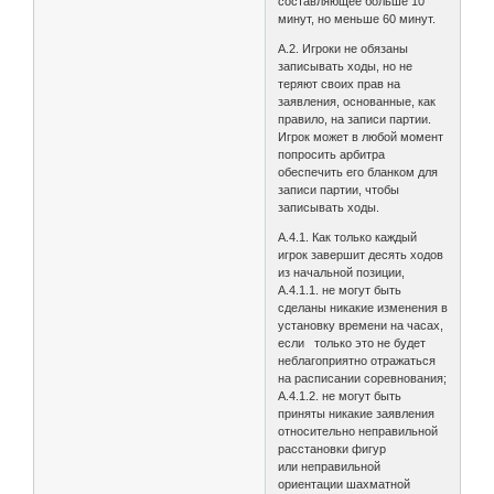
составляющее больше 10
минут, но меньше 60 минут.
А.2. Игроки не обязаны
записывать ходы, но не
теряют своих прав на
заявления, основанные, как
правило, на записи партии.
Игрок может в любой момент
попросить арбитра
обеспечить его бланком для
записи партии, чтобы
записывать ходы.
А.4.1. Как только каждый
игрок завершит десять ходов
из начальной позиции,
А.4.1.1. не могут быть
сделаны никакие изменения в
установку времени на часах,
если только это не будет
неблагоприятно отражаться
на расписании соревнования;
А.4.1.2. не могут быть
приняты никакие заявления
относительно неправильной
расстановки фигур
или неправильной
ориентации шахматной