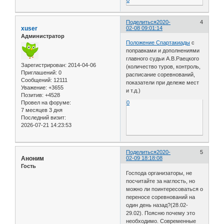
Поделиться
2020-
4
xuser
02-08 09:01:14
Администратор
Положение Спартакиады
с
поправками и дополнениями
главного судьи А.В.Раецкого
Зарегистрирован
: 2014-04-06
(количество туров, контроль,
Приглашений:
0
расписание соревнований,
Сообщений:
12111
показатели при дележе мест
Уважение:
+3655
и т.д.)
Позитив:
+4528
Провел на форуме:
0
7 месяцев 3 дня
Последний визит:
2026-07-21 14:23:53
Поделиться
2020-
5
Аноним
02-09 18:18:08
Гость
Господа организаторы, не
посчитайте за наглость, но
можно ли поинтересоваться о
переносе соревнований на
один день назад?(28.02-
29.02). Поясню почему это
необходимо. Современные