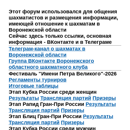
Этот форум использовался для общения
шахматистов и размещения информации,
имеющей отношение к шахматам в
Воронежской области
Сейчас здесь только ссылки, основная
информация - ВКонтакте и в Телеграме
Телеграм-канал о шахматах в
Воронежской области
Группа ВКонтакте Воронежского
областного шахматного клуба
Фестиваль "Имени Петра Великого"-2026
Регламенты турниров
Итоговые таблицы
Этап Кубка России среди женщин
Результаты
Трансляция партий
Призеры
Этап Рапид Гран-При России
Результаты
Трансляция партий
Призеры
Этап Блиц Гран-При России
Результаты
Трансляция партий
Призеры
Этап Кубка России среди мужчин