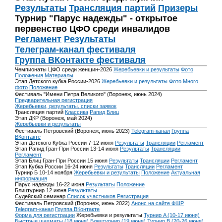
Результаты
Трансляция партий
Призеры
Турнир "Парус надежды" - открытое
первенство ЦФО среди инвалидов
Регламент
Результаты
Телеграм-канал фестиваля
Группа ВКонтакте фестиваля
Чемпионаты ЦФО среди женщин-2026
Жеребьевки и результаты
Фото
Положения
Материалы
Этап Детского кубка России-2026
Жеребьевки и результаты
Фото
Много
фото
Положение
Фестиваль "Имени Петра Великого" (Воронеж, июнь 2024)
Предварительная регистрация
Жеребьевки, результаты, списки заявок
Трансляция партий
Классика
Рапид
Блиц
Этап ДКР (Воронеж, май 2024)
Жеребьевки и результаты
Фестиваль Петровский (Воронеж, июнь 2023)
Telegram-канал
Группа
ВКонтакте
Этап Детского Кубка России 7-12 июня
Результаты
Трансляции
Регламент
Этап Рапид Гран-При России 13-14 июня
Результаты
Трансляции
Регламент
Этап Блиц Гран-При России 15 июня
Результаты
Трансляции
Регламент
Этап Кубка России 16-24 июня
Результаты
Трансляции
Регламент
Турнир Б 10-14 ноября
Жеребьевки и результаты
Положение
Актуальная
информация
Парус надежды 16-22 июня
Результаты
Положение
Блицтурнир 12 июня
Результаты
Судейский семинар
Список участников
Регистрация
Фестиваль Петровский (Воронеж, июнь 2022)
Анонс на сайте ФШР
Telegram-канал
Группа ВКонтакте
Форма для регистрации
Жеребьевки и результаты
Турнир A (10-17 июня)
Быстрые шахматы (18 июня)
Блицтурнир (19 июня)
Турнир B (20-26 июня)