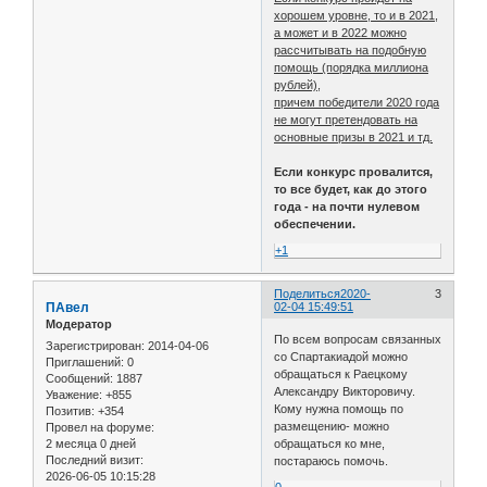
хорошем уровне, то и в 2021,
а может и в 2022 можно
рассчитывать на подобную
помощь (порядка миллиона
рублей),
причем победители 2020 года
не могут претендовать на
основные призы в 2021 и тд.
Если конкурс провалится,
то все будет, как до этого
года - на почти нулевом
обеспечении.
+1
Поделиться
2020-
3
ПАвел
02-04 15:49:51
Модератор
По всем вопросам связанных
Зарегистрирован
: 2014-04-06
со Спартакиадой можно
Приглашений:
0
обращаться к Раецкому
Сообщений:
1887
Александру Викторовичу.
Уважение:
+855
Кому нужна помощь по
Позитив:
+354
размещению- можно
Провел на форуме:
2 месяца 0 дней
обращаться ко мне,
Последний визит:
постараюсь помочь.
2026-06-05 10:15:28
0