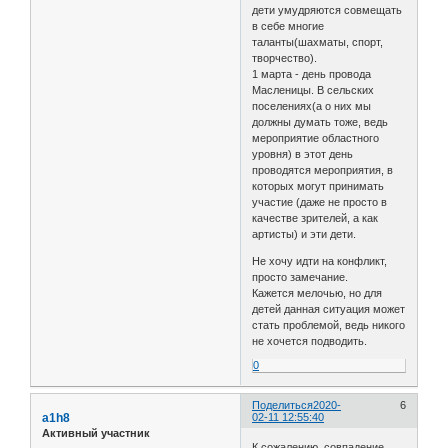
дети умудряются совмещать
в себе многие
таланты(шахматы, спорт,
творчество).
1 марта - день провода
Масленицы. В сельских
поселениях(а о них мы
должны думать тоже, ведь
мероприятие областного
уровня) в этот день
проводятся мероприятия, в
которых могут принимать
участие (даже не просто в
качестве зрителей, а как
артисты) и эти дети.
Не хочу идти на конфликт,
просто замечание.
Кажется мелочью, но для
детей данная ситуация может
стать проблемой, ведь никого
не хочется подводить.
0
Поделиться
2020-
6
a1h8
02-11 12:55:40
Активный участник
К сожалению, совпадение