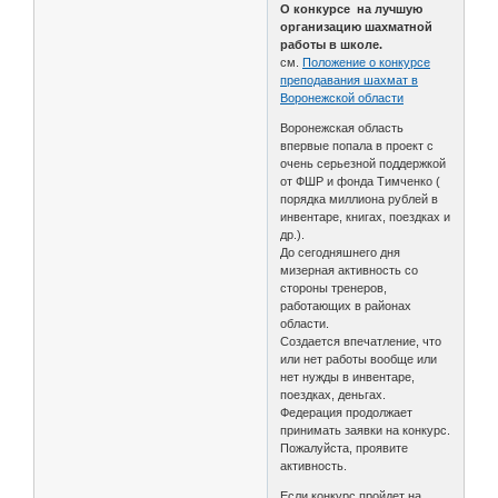
О конкурсе на лучшую
организацию шахматной
работы в школе.
см.
Положение о конкурсе
преподавания шахмат в
Воронежской области
Воронежская область
впервые попала в проект с
очень серьезной поддержкой
от ФШР и фонда Тимченко (
порядка миллиона рублей в
инвентаре, книгах, поездках и
др.).
До сегодняшнего дня
мизерная активность со
стороны тренеров,
работающих в районах
области.
Создается впечатление, что
или нет работы вообще или
нет нужды в инвентаре,
поездках, деньгах.
Федерация продолжает
принимать заявки на конкурс.
Пожалуйста, проявите
активность.
Если конкурс пройдет на