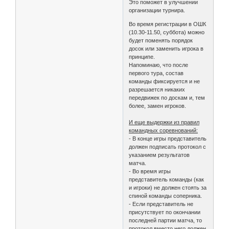
Это поможет в улучшении
организации турнира.
Во время регистрации в ОШК
(10.30-11.50, суббота) можно
будет поменять порядок
досок или заменить игрока в
принципе.
Напоминаю, что после
первого тура, состав
команды фиксируется и не
разрешается никаких
передвижек по доскам и, тем
более, замен игроков.
И еще выдержки из правил
командных соревнований:
- В конце игры представитель
должен подписать протокол с
указанием результатов
матча.
- Во время игры
представитель команды (как
и игроки) не должен стоять за
спиной команды соперника.
- Если представитель не
присутствует по окончании
последней партии матча, то
протокол вместо него должен