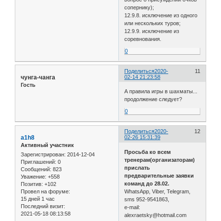
сопернику);
12.9.8. исключение из одного
или нескольких туров;
12.9.9. исключение из
соревнования.
0
Поделиться
2020-
11
чунга-чанга
02-14 21:23:58
Гость
А правила игры в шахматы...
продолжение следует?
0
Поделиться
2020-
12
a1h8
02-26 15:31:39
Активный участник
Просьба ко всем
Зарегистрирован
: 2014-12-04
тренерам(организаторам)
Приглашений:
0
прислать
Сообщений:
823
предварительные заявки
Уважение:
+558
команд до 28.02.
Позитив:
+102
WhatsApp, Viber, Telegram,
Провел на форуме:
15 дней 1 час
sms 952-9541863,
Последний визит:
e-mail:
2021-05-18 08:13:58
alexraetsky@hotmail.com