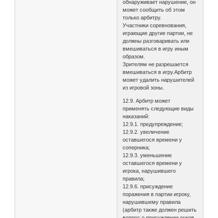
обнаруживает нарушение, он
может сообщить об этом
только арбитру.
Участники соревнования,
играющие другие партии, не
должны разговаривать или
вмешиваться в игру иным
образом.
Зрителям не разрешается
вмешиваться в игру.Арбитр
может удалить нарушителей
из игровой зоны.
12.9. Арбитр может
применять следующие виды
наказаний:
12.9.1. предупреждение;
12.9.2. увеличение
оставшегося времени у
соперника;
12.9.3. уменьшение
оставшегося времени у
игрока, нарушившего
правила;
12.9.6. присуждение
поражения в партии игроку,
нарушившему правила
(арбитр также должен решить
вопрос о присуждении очков