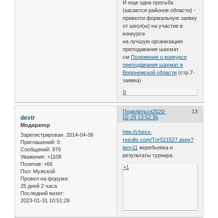
И еще одна просьба
(касается районов области) -
привезти формальную заявку
от школ(ы) на участие в
конкурсе
на лучшую организацию
преподавания шахмат.
см
Положение о конкурсе
преподавания шахмат в
Воронежской области
(стр.7-
заявка)
0
Поделиться
2020-
13
dextr
02-29 13:52:36
Модератор
http://chess-
Зарегистрирован
: 2014-04-06
results.com/Tnr521527.aspx?
Приглашений:
0
lan=11
жеребьевка и
Сообщений:
979
результаты турнира.
Уважение:
+1108
Позитив:
+66
+1
Пол:
Мужской
Провел на форуме:
25 дней 2 часа
Последний визит:
2023-01-31 10:51:28