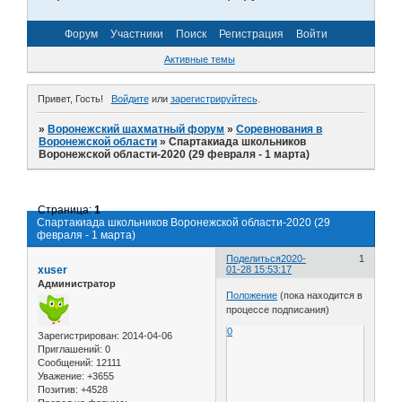
Форум
Участники
Поиск
Регистрация
Войти
Активные темы
Привет, Гость!
Войдите
или
зарегистрируйтесь
.
»
Воронежский шахматный форум
»
Соревнования в
Воронежской области
»
Спартакиада школьников
Воронежской области-2020 (29 февраля - 1 марта)
Страница:
1
Спартакиада школьников Воронежской области-2020 (29
февраля - 1 марта)
Поделиться
2020-
1
xuser
01-28 15:53:17
Администратор
Положение
(пока находится в
процессе подписания)
0
Зарегистрирован
: 2014-04-06
Приглашений:
0
Сообщений:
12111
Уважение:
+3655
Позитив:
+4528