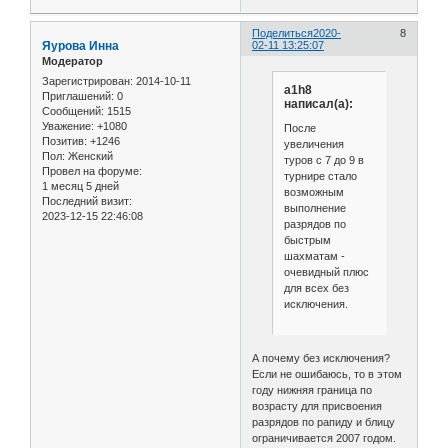
Поделиться
2020-
8
Яурова Инна
02-11 13:25:07
Модератор
Зарегистрирован
: 2014-10-11
a1h8
Приглашений:
0
написал(а):
Сообщений:
1515
Уважение:
+1080
После
Позитив:
+1246
увеличения
Пол:
Женский
туров с 7 до 9 в
Провел на форуме:
турнире стало
1 месяц 5 дней
возможным
Последний визит:
выполнение
2023-12-15 22:46:08
разрядов по
быстрым
шахматам -
очевидный плюс
для всех без
исключения.
А почему без исключения?
Если не ошибаюсь, то в этом
году нижняя граница по
возрасту для присвоения
разрядов по рапиду и блицу
ограничивается 2007 годом.