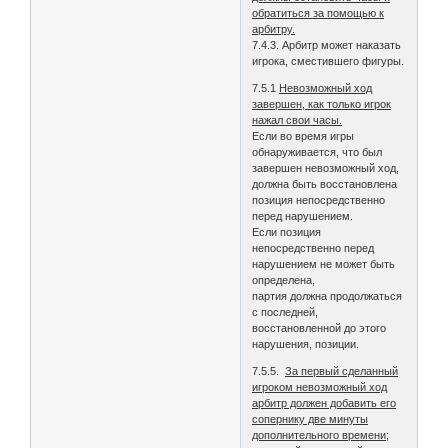
обратиться за помощью к
арбитру.
7.4.3. Арбитр может наказать
игрока, сместившего фигуры.
7.5.1
Невозможный ход
завершен, как только игрок
нажал свои часы.
Если во время игры
обнаруживается, что был
завершен невозможный ход,
должна быть восстановлена
позиция непосредственно
перед нарушением.
Если позиция
непосредственно перед
нарушением не может быть
определена,
партия должна продолжаться
с последней,
восстановленной до этого
нарушения, позиции.
7.5.5.
За первый сделанный
игроком невозможный ход
арбитр должен добавить его
сопернику две минуты
дополнительного времени;