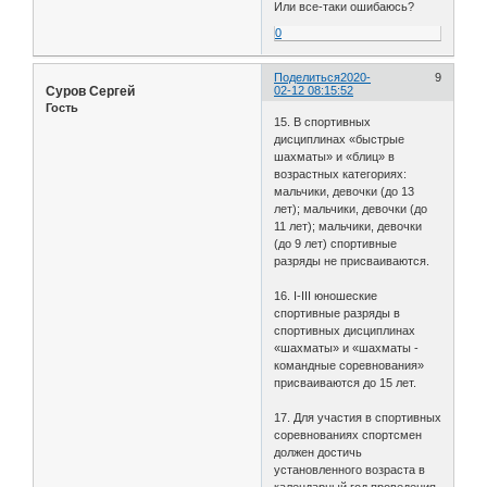
Или все-таки ошибаюсь?
0
Поделиться
2020-
9
Суров Сергей
02-12 08:15:52
Гость
15. В спортивных
дисциплинах «быстрые
шахматы» и «блиц» в
возрастных категориях:
мальчики, девочки (до 13
лет); мальчики, девочки (до
11 лет); мальчики, девочки
(до 9 лет) спортивные
разряды не присваиваются.
16. I-III юношеские
спортивные разряды в
спортивных дисциплинах
«шахматы» и «шахматы -
командные соревнования»
присваиваются до 15 лет.
17. Для участия в спортивных
соревнованиях спортсмен
должен достичь
установленного возраста в