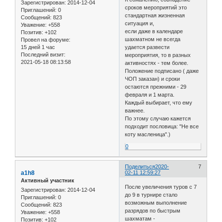
Зарегистрирован
: 2014-12-04
сроков мероприятий это
Приглашений:
0
стандартная жизненная
Сообщений:
823
ситуация и,
Уважение:
+558
если даже в календаре
Позитив:
+102
шахматном не всегда
Провел на форуме:
15 дней 1 час
удается развести
Последний визит:
мероприятия, то в разных
2021-05-18 08:13:58
активностях - тем более.
Положение подписано ( даже
ЧОП заказан) и сроки
остаются прежними - 29
февраля и 1 марта.
Каждый выбирает, что ему
важнее.
По этому случаю кажется
подходит пословица: "Не все
коту масленица".)
0
Поделиться
2020-
7
a1h8
02-11 12:59:27
Активный участник
После увеличения туров с 7
Зарегистрирован
: 2014-12-04
до 9 в турнире стало
Приглашений:
0
возможным выполнение
Сообщений:
823
разрядов по быстрым
Уважение:
+558
шахматам -
Позитив:
+102