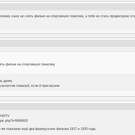
твоему сыну не снять фильм на спортивную тематику, а тебе не стать продюсером эт
нять фильм на спортивную тематику
ь далек.
льтантом пожалуй, если б пригласили.
в HDTV
opic.php?t=5866803
 же показаны ещё два французских фильма 1927 и 1935 года.