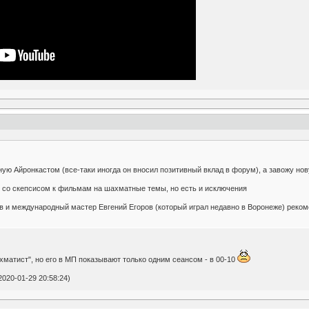
ную Айронкастом (все-таки иногда он вносил позитивный вклад в форум), а завожу но
со скепсисом к фильмам на шахматные темы, но есть и исключения
в и международный мастер Евгений Егоров (который играл недавно в Воронеже) реко
матист", но его в МП показывают только одним сеансом - в 00-10
020-01-29 20:58:24)