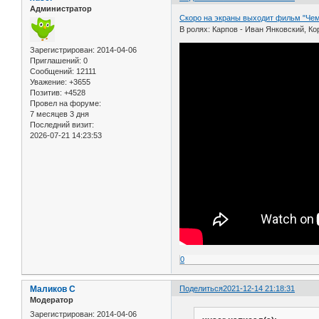
Администратор
Скоро на экраны выходит фильм "Че
В ролях: Карпов - Иван Янковский, Ко
Зарегистрирован
: 2014-04-06
Приглашений:
0
Сообщений:
12111
Уважение:
+3655
Позитив:
+4528
Провел на форуме:
7 месяцев 3 дня
Последний визит:
2026-07-21 14:23:53
0
Маликов С
Поделиться
2021-12-14 21:18:31
Модератор
Зарегистрирован
: 2014-04-06