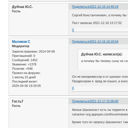
Дубчак Ю.С.
Поделиться
2021-12-16 14:49:19
Гость
Сергей Константинович, а почему бы 
Пост написан 2021-12-16 13:17:52
0
Маликов С
Поделиться
2021-12-16 16:18:54
Модератор
Зарегистрирован
: 2014-04-06
Дубчак Ю.С. написал(а):
Приглашений:
0
Сообщений:
1452
а почему бы твоему сыну не с
Уважение:
+1378
Позитив:
+548
Провел на форуме:
Он не кинорежиссер и от шахмат очен
1 месяц 15 дней
Продюсером я вряд ли пошел, а консу
Последний визит:
2025-04-06 19:29:05
0
Гость7
Поделиться
2021-12-17 22:06:00
Гость
Фильм Шахматист есть на торренте 
rutracker-org.appspot.com/forum/viewt
Кроме того по запросу Шахматист там