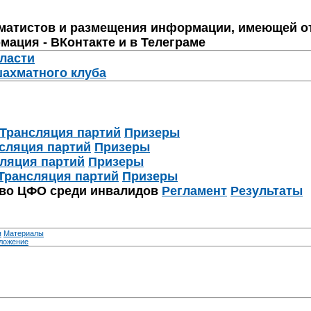
матистов и размещения информации, имеющей о
мация - ВКонтакте и в Телеграме
бласти
шахматного клуба
Трансляция партий
Призеры
сляция партий
Призеры
ляция партий
Призеры
Трансляция партий
Призеры
тво ЦФО среди инвалидов
Регламент
Результаты
я
Материалы
ложение