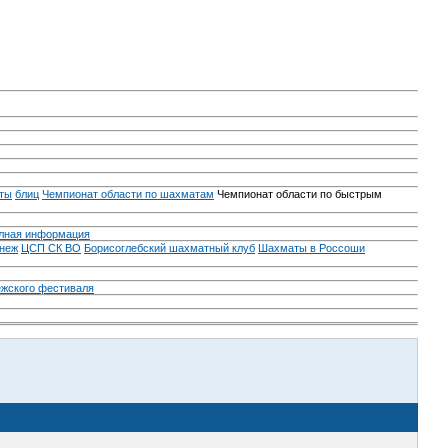
ты
блиц
Чемпионат области по шахматам
Чемпионат области по быстрым
лная информация
неж
ЦСП СК ВО
Борисоглебский шахматный клуб
Шахматы в Россоши
ежского фестиваля