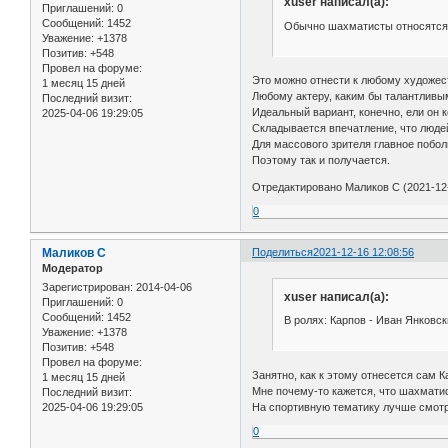
xuser написал(а):
Приглашений:
0
Сообщений:
1452
Обычно шахматисты относятся
Уважение:
+1378
Позитив:
+548
Провел на форуме:
Это можно отнести к любому художес
1 месяц 15 дней
Любому актеру, каким бы талантливым
Последний визит:
Идеальный вариант, конечно, ели он 
2025-04-06 19:29:05
Складывается впечатление, что люде
Для массового зрителя главное побол
Поэтому так и получается.
Отредактировано Маликов С (2021-12-
0
Маликов С
Поделиться
2021-12-16 12:08:56
Модератор
Зарегистрирован
: 2014-04-06
xuser написал(а):
Приглашений:
0
Сообщений:
1452
В ролях: Карпов - Иван Янковск
Уважение:
+1378
Позитив:
+548
Провел на форуме:
Занятно, как к этому отнесется сам 
1 месяц 15 дней
Мне почему-то кажется, что шахматис
Последний визит:
На спортивную тематику лучше смот
2025-04-06 19:29:05
0