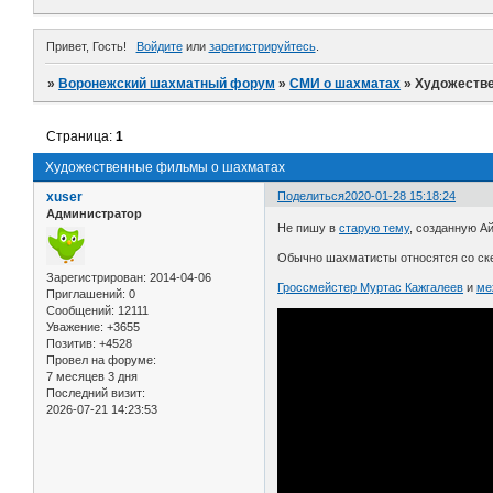
Привет, Гость!
Войдите
или
зарегистрируйтесь
.
»
Воронежский шахматный форум
»
СМИ о шахматах
»
Художеств
Страница:
1
Художественные фильмы о шахматах
xuser
Поделиться
2020-01-28 15:18:24
Администратор
Не пишу в
старую тему
, созданную А
Обычно шахматисты относятся со ск
Зарегистрирован
: 2014-04-06
Гроссмейстер Муртас Кажгалеев
и
ме
Приглашений:
0
Сообщений:
12111
Уважение:
+3655
Позитив:
+4528
Провел на форуме:
7 месяцев 3 дня
Последний визит:
2026-07-21 14:23:53