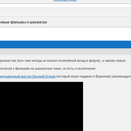
енные фильмы о шахматах
йронкастом (все-таки иногда он вносил позитивный вклад в форум), а завожу новую
епсисом к фильмам на шахматные темы, но есть и исключения
ждународный мастер Евгений Егоров
(который играл недавно в Воронеже) рекоменду