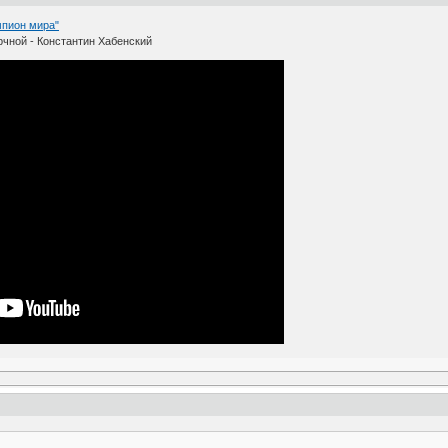
мпион мира"
рчной - Константин Хабенский