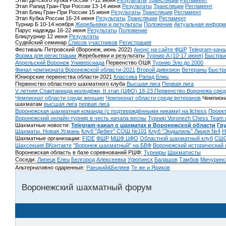
Этап Детского Кубка России 7-12 июня
Результаты
Трансляции
Регламент
Этап Рапид Гран-При России 13-14 июня
Результаты
Трансляции
Регламент
Этап Блиц Гран-При России 15 июня
Результаты
Трансляции
Регламент
Этап Кубка России 16-24 июня
Результаты
Трансляции
Регламент
Турнир Б 10-14 ноября
Жеребьевки и результаты
Положение
Актуальная информ
Парус надежды 16-22 июня
Результаты
Положение
Блицтурнир 12 июня
Результаты
Судейский семинар
Список участников
Регистрация
Фестиваль Петровский (Воронеж, июнь 2022)
Анонс на сайте ФШР
Telegram-кана
Форма для регистрации
Жеребьевки и результаты
Турнир A (10-17 июня)
Быстрые
Апрельский Воронеж
Универсиада
Первенство ОШК
Турнир Эло до 2000
Финал чемпионата Воронежской области-2021
Второй дивизион
Ветераны
Быстр
Юниорские первенства области-2021
Классика
Рапид
Блиц
Первенство областного шахматного клуба
Высшая лига
Первая лига
V летняя Спартакиада молодёжи, II этап (ЦФО) 18-23
Первенство Воронежа сред
Чемпионат области среди женщин
Чемпионат области среди ветеранов
Чемпиона
шахматам
высшая лига
первая лига
Воронежская шахматная команда (с подтверждёнными никами) на lichess
Проект
Воронежский онлайн-турнир в честь начала весны
Турнир Voronezh Chess Team 
Шахматные новости:
Telegram-канал о шахматах в Воронежской области
Гр
Шахматы. Новая Усмань
Клуб "Дебют" СОШ №101
Клуб "Эндшпиль" Лицея №4
Н
Шахматные организации:
FIDE
ФШР
МШФ ЦФО
Областной шахматный клуб
СШО
Шахсекция ВКонтакте
"Воронеж шахматный" на БВФ
Воронежский исторический
Воронежская область в базе соревнований РШФ:
Турниры
Шахматисты
Соседи:
Липецк
Елец
Белгород
Алексеевка
Урюпинск
Балашов
Тамбов
Мичуринс
Альтернативно одаренные:
Раецкий&Беляев
Те же и Яриков
Воронежский шахматный форум