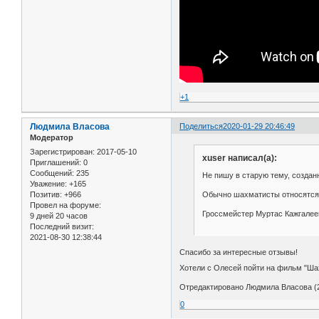
+1
Людмила Власова
Поделиться
2020-01-29 20:46:49
Модератор
Зарегистрирован
: 2017-05-10
xuser написал(а):
Приглашений:
0
Сообщений:
235
Не пишу в старую тему, создан
Уважение:
+165
Обычно шахматисты относятся 
Позитив:
+966
Провел на форуме:
Гроссмейстер Муртас Кажгалее
9 дней 20 часов
Последний визит:
2021-08-30 12:38:44
Спасибо за интересные отзывы!
Хотели с Олесей пойти на фильм "Шах
Отредактировано Людмила Власова (2
0