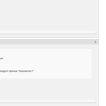
2
вую
мендуют фильм "Шахматист"