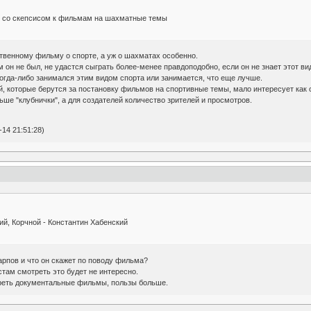
 со скепсисом к фильмам на шахматные темы
твенному фильму о спорте, а уж о шахматах особенно.
 он не был, не удастся сыграть более-менее правдоподобно, если он не знает этот вид
когда-либо занимался этим видом спорта или занимается, что еще лучше.
й, которые берутся за постановку фильмов на спортивные темы, мало интересует как
ьше "клубнички", а для создателей количество зрителей и просмотров.
14 21:51:28)
ий, Корчной - Константин Хабенский
Карпов и что он скажет по поводу фильма?
там смотреть это будет не интересно.
реть документальные фильмы, пользы больше.