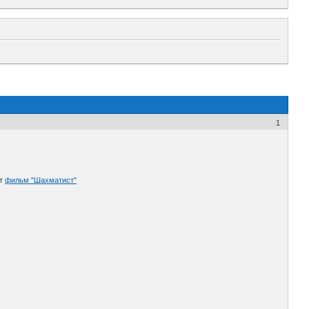
1
ют
фильм "Шахматист"