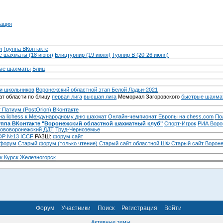
ация
л
Группа ВКонтакте
 шахматы (18 июня)
Блицтурнир (19 июня)
Турнир B (20-26 июня)
ые шахматы
Блиц
и школьников
Воронежский областной этап Белой Ладьи-2021
т области по блицу
первая лига
высшая лига
Мемориал Загоровского
быстрые шахма
 Патиум (PostOrion) ВКонтакте
на lichess к Международному дню шахмат
Онлайн-чемпионат Европы на chess.com
По
уппа ВКонтакте "Воронежский областной шахматный клуб"
Спорт-Игрок
РИА Воро
ововоронежский ДДТ
Труд-Черноземье
Р №13
ICCF
РАЗШ:
форум
сайт
 форум
Cтарый форум (только чтение)
Старый сайт областной ШФ
Старый сайт Ворон
к
Курск
Железногорск
Форум
Участники
Поиск
Регистрация
Войти
Активные темы