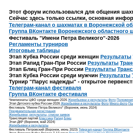
Этот форум использовался для общения шах
Сейчас здесь только ссылки, основная инфор
Телеграм-канал о шахматах в Воронежской о
Группа ВКонтакте Воронежского областного 
Фестиваль "Имени Петра Великого"-2026
Регламенты турниров
Итоговые таблицы
Этап Кубка России среди женщин
Результаты
Этап Рапид Гран-При России
Результаты
Тран
Этап Блиц Гран-При России
Результаты
Транс
Этап Кубка России среди мужчин
Результаты
Турнир "Парус надежды" - открытое первенс
Телеграм-канал фестиваля
Группа ВКонтакте фестиваля
Чемпионаты ЦФО среди женщин-2026
Жеребьевки и результаты
Фото
Положени
Этап Детского кубка России-2026
Жеребьевки и результаты
Фото
Много фото
По
Фестиваль "Имени Петра Великого" (Воронеж, июнь 2024)
Предварительная регистрация
Жеребьевки, результаты, списки заявок
Трансляция партий
Классика
Рапид
Блиц
Этап ДКР (Воронеж, май 2024)
Жеребьевки и результаты
Фестиваль Петровский (Воронеж, июнь 2023)
Telegram-канал
Группа ВКонтакте