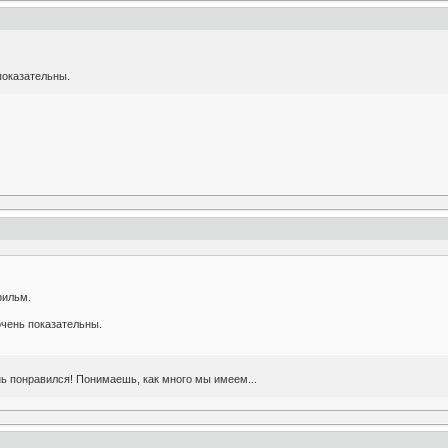
показательны.
фильм.
чень показательны.
ь понравился! Понимаешь, как много мы имеем...