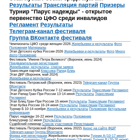
Результаты
Трансляция партий
Призеры
Турнир "Парус надежды" - открытое
первенство ЦФО среди инвалидов
Регламент
Результаты
Телеграм-канал фестиваля
Группа ВКонтакте фестиваля
Чемпионаты ЦФО среди женщин-2026
Жеребьевки и результаты
Фото
Положения
Материалы
Этап Детского кубка России-2026
Жеребьевки и результаты
Фото
Много
фото
Положение
Фестиваль "Имени Петра Великого" (Воронеж, июнь 2024)
Предварительная регистрация
Жеребьевки, результаты, списки заявок
Трансляция партий
Классика
Рапид
Блиц
Этап ДКР (Воронеж, май 2024)
Жеребьевки и результаты
Фестиваль Петровский (Воронеж, июнь 2023)
Telegram-канал
Группа
ВКонтакте
Этап Детского Кубка России 7-12 июня
Результаты
Трансляции
Регламент
Этап Рапид Гран-При России 13-14 июня
Результаты
Трансляции
Регламент
Этап Блиц Гран-При России 15 июня
Результаты
Трансляции
Регламент
Этап Кубка России 16-24 июня
Результаты
Трансляции
Регламент
Турнир Б 10-14 ноября
Жеребьевки и результаты
Положение
Актуальная
информация
Парус надежды 16-22 июня
Результаты
Положение
Блицтурнир 12 июня
Результаты
Судейский семинар
Список участников
Регистрация
Фестиваль Петровский (Воронеж, июнь 2022)
Анонс на сайте ФШР
Telegram-канал
Группа ВКонтакте
Форма для регистрации
Жеребьевки и результаты
Турнир A (10-17 июня)
Быстрые шахматы (18 июня)
Блицтурнир (19 июня)
Турнир B (20-26 июня)