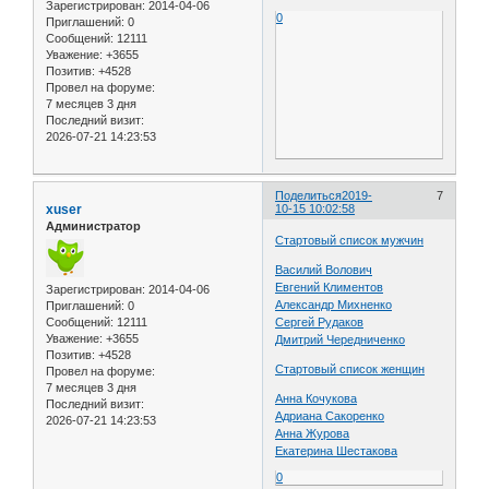
Зарегистрирован
: 2014-04-06
0
Приглашений:
0
Сообщений:
12111
Уважение:
+3655
Позитив:
+4528
Провел на форуме:
7 месяцев 3 дня
Последний визит:
2026-07-21 14:23:53
Поделиться
2019-
7
xuser
10-15 10:02:58
Администратор
Стартовый список мужчин
Василий Волович
Евгений Климентов
Зарегистрирован
: 2014-04-06
Александр Михненко
Приглашений:
0
Сообщений:
12111
Сергей Рудаков
Уважение:
+3655
Дмитрий Чередниченко
Позитив:
+4528
Стартовый список женщин
Провел на форуме:
7 месяцев 3 дня
Анна Кочукова
Последний визит:
Адриана Сакоренко
2026-07-21 14:23:53
Анна Журова
Екатерина Шестакова
0