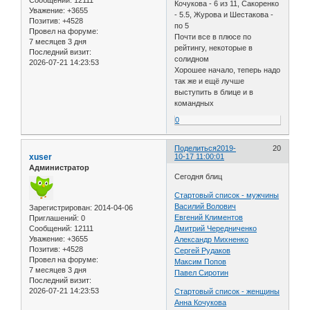
Кочукова - 6 из 11, Сакоренко
Уважение:
+3655
- 5.5, Журова и Шестакова -
Позитив:
+4528
по 5
Провел на форуме:
Почти все в плюсе по
7 месяцев 3 дня
рейтингу, некоторые в
Последний визит:
солидном
2026-07-21 14:23:53
Хорошее начало, теперь надо
так же и ещё лучше
выступить в блице и в
командных
0
Поделиться
2019-
20
xuser
10-17 11:00:01
Администратор
Сегодня блиц
Стартовый список - мужчины
Василий Волович
Зарегистрирован
: 2014-04-06
Евгений Климентов
Приглашений:
0
Сообщений:
12111
Дмитрий Чередниченко
Уважение:
+3655
Александр Михненко
Позитив:
+4528
Сергей Рудаков
Провел на форуме:
Максим Попов
7 месяцев 3 дня
Павел Сиротин
Последний визит:
2026-07-21 14:23:53
Стартовый список - женщины
Анна Кочукова