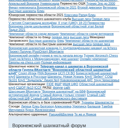
Апрельский Воронеж
Универсиада
Первенство ОШК
Турнир Эло до 2000
Финал чемпионата Воронежской области-2021
Второй дивизион
Ветераны
Быстрые шахматы
Блиц
Юниорские первенства области-2021
Классика
Рапид
Блиц
Первенство областного шахматного клуба
Высшая лига
Первая лига
V летняя Спартакиада молодёжи, II этап (ЦФО) 18-23
Первенство
Воронежа среди школьников
Воронежский областной этап Белой
Ладьи-2021
Чемпионат области среди женщин
Чемпионат области среди ветеранов
Чемпионат области по блицу
первая лига
высшая лига
Мемориал
Загоровского
быстрые шахматы
блиц
Чемпионат области по шахматам
Чемпионат области по быстрым шахматам
высшая лига
первая лига
Воронежская шахматная команда (с подтверждёнными никами) на lichess
Проект Патиум (PostOrion) ВКонтакте
Воронежский онлайн-турнир в честь начала весны
Турнир Voronezh Chess
Team на lichess к Международному дню шахмат
Онлайн-чемпионат
Европы на chess.com
Полная информация
Шахматные новости:
Telegram-канал о шахматах в Воронежской
области
Группа ВКонтакте "Воронежский областной шахматный
клуб"
Спорт-Игрок
РИА Воронеж
ЦСП СК ВО
Борисоглебский шахматный
клуб
Шахматы в Россоши
Шахматы. Новая Усмань
Клуб "Дебют" СОШ
№101
Клуб "Эндшпиль" Лицея №4
Нововоронежский ДДТ
Труд-Черноземье
Шахматные организации:
FIDE
ФШР
МШФ ЦФО
Областной шахматный
клуб
СШОР №13
ICCF
РАЗШ:
форум
сайт
Шахсекция ВКонтакте
"Воронеж шахматный" на БВФ
Воронежский
исторический форум
Cтарый форум (только чтение)
Старый сайт
областной ШФ
Старый сайт Воронежского фестиваля
Воронежская область в базе соревнований РШФ:
Турниры
Шахматисты
Соседи:
Липецк
Елец
Белгород
Алексеевка
Урюпинск
Балашов
Тамбов
Мичуринск
Курск
Железногорск
Альтернативно одаренные:
Раецкий&Беляев
Те же и Яриков
Воронежский шахматный форум