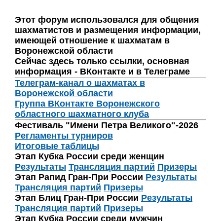
Этот форум использовался для общения
шахматистов и размещения информации,
имеющей отношение к шахматам в
Воронежской области
Сейчас здесь только ссылки, основная
информация - ВКонтакте и в Телеграме
Телеграм-канал о шахматах в
Воронежской области
Группа ВКонтакте Воронежского
областного шахматного клуба
Фестиваль "Имени Петра Великого"-2026
Регламенты турниров
Итоговые таблицы
Этап Кубка России среди женщин
Результаты
Трансляция партий
Призеры
Этап Рапид Гран-При России
Результаты
Трансляция партий
Призеры
Этап Блиц Гран-При России
Результаты
Трансляция партий
Призеры
Этап Кубка России среди мужчин