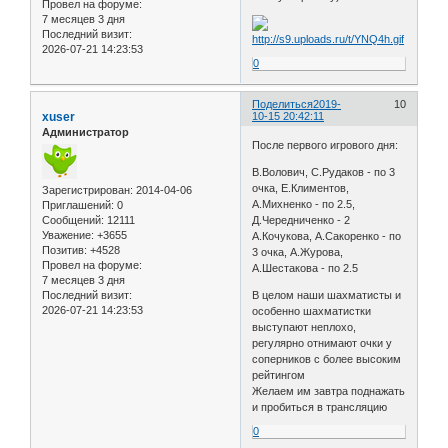
Провел на форуме:
7 месяцев 3 дня
Последний визит:
2026-07-21 14:23:53
0
Поделиться
2019-
10
xuser
10-15 20:42:11
Администратор
После первого игрового дня:
В.Волович, С.Рудаков - по 3
очка, Е.Климентов,
Зарегистрирован
: 2014-04-06
А.Михненко - по 2.5,
Приглашений:
0
Сообщений:
12111
Д.Чередниченко - 2
Уважение:
+3655
А.Кочукова, А.Сакоренко - по
Позитив:
+4528
3 очка, А.Журова,
Провел на форуме:
А.Шестакова - по 2.5
7 месяцев 3 дня
Последний визит:
В целом наши шахматисты и
2026-07-21 14:23:53
особенно шахматистки
выступают неплохо,
регулярно отнимают очки у
соперников с более высоким
рейтингом
Желаем им завтра поднажать
и пробиться в трансляцию
0