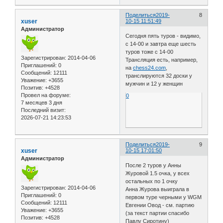
Поделиться
2019-
8
xuser
10-15 11:51:49
Администратор
Сегодня пять туров - видимо,
с 14-00 и завтра еще шесть
туров тоже с 14-00
Зарегистрирован
: 2014-04-06
Трансляция есть, например,
Приглашений:
0
на
chess24.com
,
Сообщений:
12111
транслируются 32 доски у
Уважение:
+3655
мужчин и 12 у женщин
Позитив:
+4528
Провел на форуме:
0
7 месяцев 3 дня
Последний визит:
2026-07-21 14:23:53
Поделиться
2019-
9
xuser
10-15 17:01:50
Администратор
После 2 туров у Анны
Журовой 1.5 очка, у всех
остальных по 1 очку
Зарегистрирован
: 2014-04-06
Анна Журова выиграла в
Приглашений:
0
первом туре черными у WGM
Сообщений:
12111
Евгении Овод - см. партию
Уважение:
+3655
(за текст партии спасибо
Позитив:
+4528
Павлу Сиротину)