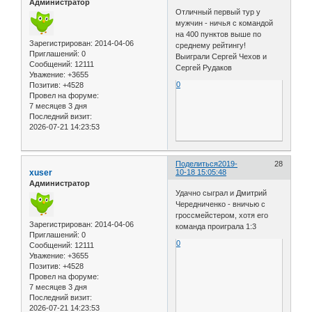
Администратор
Отличный первый тур у
мужчин - ничья с командой
на 400 пунктов выше по
Зарегистрирован
: 2014-04-06
среднему рейтингу!
Приглашений:
0
Выиграли Сергей Чехов и
Сообщений:
12111
Сергей Рудаков
Уважение:
+3655
0
Позитив:
+4528
Провел на форуме:
7 месяцев 3 дня
Последний визит:
2026-07-21 14:23:53
Поделиться
2019-
28
xuser
10-18 15:05:48
Администратор
Удачно сыграл и Дмитрий
Чередниченко - вничью с
гроссмейстером, хотя его
Зарегистрирован
: 2014-04-06
команда проиграла 1:3
Приглашений:
0
0
Сообщений:
12111
Уважение:
+3655
Позитив:
+4528
Провел на форуме:
7 месяцев 3 дня
Последний визит:
2026-07-21 14:23:53