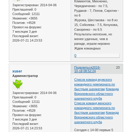
Климентов, Михненко,
Зарегистрирован
: 2014-04-06
Чередниченко - по 7.5,
Приглашений:
0
Рудаков - 7, Попов, Сиротин -
Сообщений:
12111
по 6
Уважение:
+3655
Журова, Шестакова - по 8 из
Позитив:
+4528
15, Соболева - 7.5, Кочукова,
Провел на форуме:
Сакоренко - по 6.5
7 месяцев 3 дня
Результаты неплохие, но
Последний визит:
менее удачные, чем в
2026-07-21 14:23:53
рапиде, играли неровно
Ждем командных
0
Поделиться
2019-
23
xuser
10-18 08:52:24
Администратор
Список команд мужского
командного чемпионата по
быстрым шахматам
Команда
Зарегистрирован
: 2014-04-06
Воронежского областного
Приглашений:
0
шахматного клуба
Сообщений:
12111
Список команд женского
Уважение:
+3655
командного чемпионата по
Позитив:
+4528
быстрым шахматам
Команда
Провел на форуме:
Воронежского областного
7 месяцев 3 дня
шахматного клуба
Последний визит:
2026-07-21 14:23:53
Сегодня с 14-00 первые 5