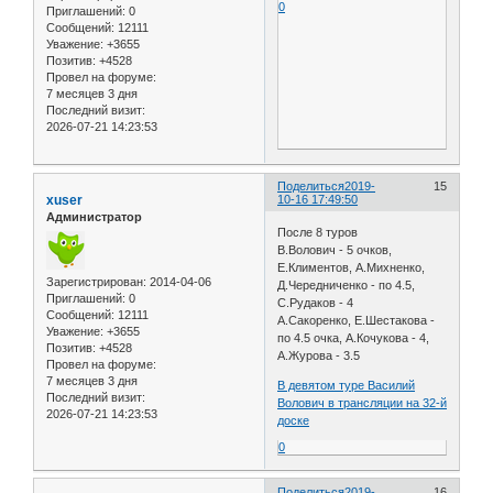
0
Приглашений:
0
Сообщений:
12111
Уважение:
+3655
Позитив:
+4528
Провел на форуме:
7 месяцев 3 дня
Последний визит:
2026-07-21 14:23:53
Поделиться
2019-
15
xuser
10-16 17:49:50
Администратор
После 8 туров
В.Волович - 5 очков,
Е.Климентов, А.Михненко,
Зарегистрирован
: 2014-04-06
Д.Чередниченко - по 4.5,
Приглашений:
0
С.Рудаков - 4
Сообщений:
12111
А.Сакоренко, Е.Шестакова -
Уважение:
+3655
по 4.5 очка, А.Кочукова - 4,
Позитив:
+4528
А.Журова - 3.5
Провел на форуме:
7 месяцев 3 дня
В девятом туре Василий
Последний визит:
Волович в трансляции на 32-й
2026-07-21 14:23:53
доске
0
Поделиться
2019-
16