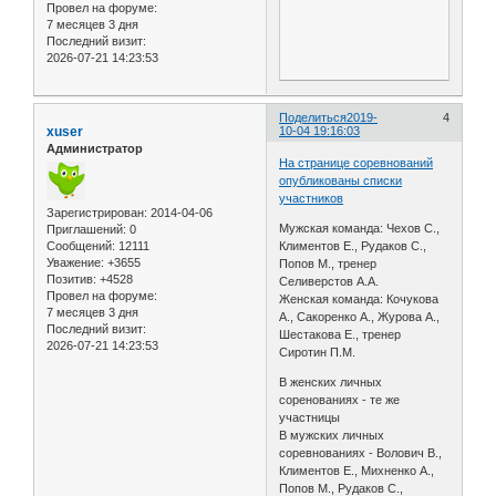
Провел на форуме:
7 месяцев 3 дня
Последний визит:
2026-07-21 14:23:53
Поделиться
2019-
4
xuser
10-04 19:16:03
Администратор
На странице соревнований
опубликованы списки
участников
Зарегистрирован
: 2014-04-06
Мужская команда: Чехов С.,
Приглашений:
0
Сообщений:
12111
Климентов Е., Рудаков С.,
Уважение:
+3655
Попов М., тренер
Позитив:
+4528
Селиверстов А.А.
Провел на форуме:
Женская команда: Кочукова
7 месяцев 3 дня
А., Сакоренко А., Журова А.,
Последний визит:
Шестакова Е., тренер
2026-07-21 14:23:53
Сиротин П.М.
В женских личных
соренованиях - те же
участницы
В мужских личных
соревнованиях - Волович В.,
Климентов Е., Михненко А.,
Попов М., Рудаков С.,