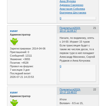
Анна Журова
Адриана Сакоренко
Анастасия Соболева
Екатерина Шестакова
0
Поделиться
2019-
21
xuser
10-17 11:04:17
Администратор
Начало, по-видимому, опять
с 14-00. Играют 15 туров
Если трансляция будет с
Зарегистрирован
: 2014-04-06
таким же числом досок, то в
Приглашений:
0
первом туре в неё попадают
Сообщений:
12111
Александр Михненко, Сергей
Уважение:
+3655
Рудаков и Анна Кочукова
Позитив:
+4528
Провел на форуме:
0
7 месяцев 3 дня
Последний визит:
2026-07-21 14:23:53
Поделиться
2019-
22
xuser
10-17 19:48:07
Администратор
Итоги
Волович - 8.5 из 15,