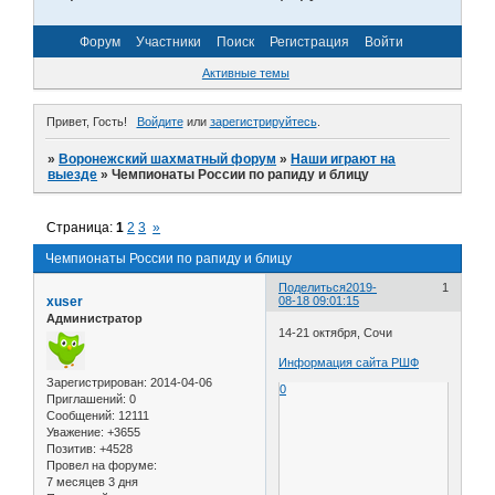
Форум
Участники
Поиск
Регистрация
Войти
Активные темы
Привет, Гость!
Войдите
или
зарегистрируйтесь
.
»
Воронежский шахматный форум
»
Наши играют на
выезде
»
Чемпионаты России по рапиду и блицу
Страница:
1
2
3
»
Чемпионаты России по рапиду и блицу
Поделиться
2019-
1
xuser
08-18 09:01:15
Администратор
14-21 октября, Сочи
Информация сайта РШФ
Зарегистрирован
: 2014-04-06
0
Приглашений:
0
Сообщений:
12111
Уважение:
+3655
Позитив:
+4528
Провел на форуме:
7 месяцев 3 дня