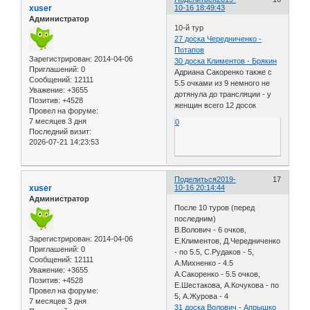
xuser
10-16 18:49:43
Администратор
10-й тур
27 доска Чередниченко -
Потапов
Зарегистрирован
: 2014-04-06
30 доска Климентов - Брякин
Приглашений:
0
Адриана Сакоренко также с
Сообщений:
12111
5.5 очками из 9 немного не
Уважение:
+3655
дотянула до трансляции - у
Позитив:
+4528
женщин всего 12 досок
Провел на форуме:
7 месяцев 3 дня
0
Последний визит:
2026-07-21 14:23:53
Поделиться
2019-
17
xuser
10-16 20:14:44
Администратор
После 10 туров (перед
последним)
В.Волович - 6 очков,
Зарегистрирован
: 2014-04-06
Е.Климентов, Д.Чередниченко
Приглашений:
0
- по 5.5, С.Рудаков - 5,
Сообщений:
12111
А.Михненко - 4.5
Уважение:
+3655
А.Сакоренко - 5.5 очков,
Позитив:
+4528
Е.Шестакова, А.Кочукова - по
Провел на форуме:
5, А.Журова - 4
7 месяцев 3 дня
31 доска Волович - Апрышко