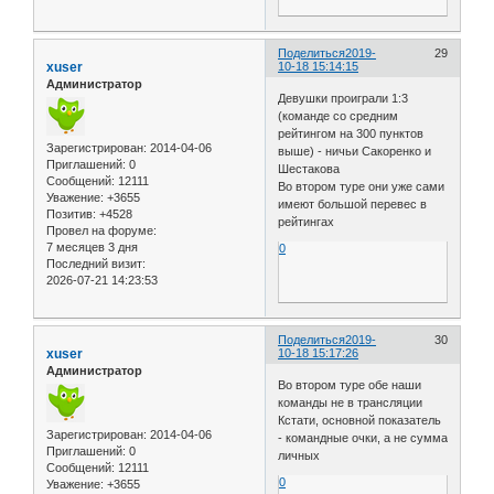
Поделиться
2019-
29
xuser
10-18 15:14:15
Администратор
Девушки проиграли 1:3
(команде со средним
рейтингом на 300 пунктов
Зарегистрирован
: 2014-04-06
выше) - ничьи Сакоренко и
Приглашений:
0
Шестакова
Сообщений:
12111
Во втором туре они уже сами
Уважение:
+3655
имеют большой перевес в
Позитив:
+4528
рейтингах
Провел на форуме:
7 месяцев 3 дня
0
Последний визит:
2026-07-21 14:23:53
Поделиться
2019-
30
xuser
10-18 15:17:26
Администратор
Во втором туре обе наши
команды не в трансляции
Кстати, основной показатель
Зарегистрирован
: 2014-04-06
- командные очки, а не сумма
Приглашений:
0
личных
Сообщений:
12111
0
Уважение:
+3655