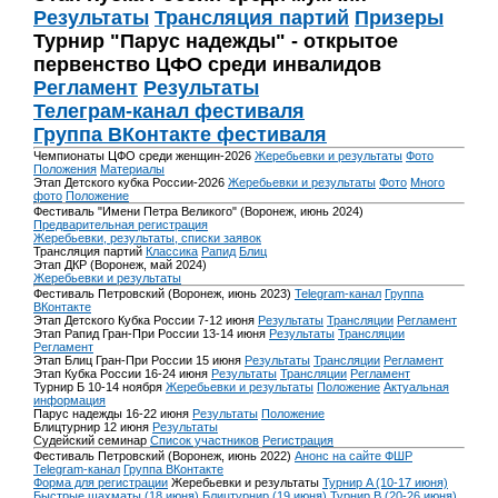
Результаты
Трансляция партий
Призеры
Турнир "Парус надежды" - открытое
первенство ЦФО среди инвалидов
Регламент
Результаты
Телеграм-канал фестиваля
Группа ВКонтакте фестиваля
Чемпионаты ЦФО среди женщин-2026
Жеребьевки и результаты
Фото
Положения
Материалы
Этап Детского кубка России-2026
Жеребьевки и результаты
Фото
Много
фото
Положение
Фестиваль "Имени Петра Великого" (Воронеж, июнь 2024)
Предварительная регистрация
Жеребьевки, результаты, списки заявок
Трансляция партий
Классика
Рапид
Блиц
Этап ДКР (Воронеж, май 2024)
Жеребьевки и результаты
Фестиваль Петровский (Воронеж, июнь 2023)
Telegram-канал
Группа
ВКонтакте
Этап Детского Кубка России 7-12 июня
Результаты
Трансляции
Регламент
Этап Рапид Гран-При России 13-14 июня
Результаты
Трансляции
Регламент
Этап Блиц Гран-При России 15 июня
Результаты
Трансляции
Регламент
Этап Кубка России 16-24 июня
Результаты
Трансляции
Регламент
Турнир Б 10-14 ноября
Жеребьевки и результаты
Положение
Актуальная
информация
Парус надежды 16-22 июня
Результаты
Положение
Блицтурнир 12 июня
Результаты
Судейский семинар
Список участников
Регистрация
Фестиваль Петровский (Воронеж, июнь 2022)
Анонс на сайте ФШР
Telegram-канал
Группа ВКонтакте
Форма для регистрации
Жеребьевки и результаты
Турнир A (10-17 июня)
Быстрые шахматы (18 июня)
Блицтурнир (19 июня)
Турнир B (20-26 июня)