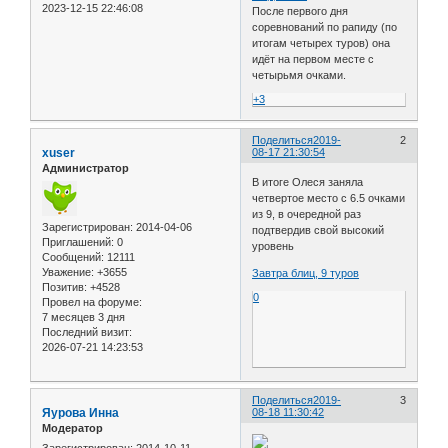
2023-12-15 22:46:08
После первого дня
соревнований по рапиду (по
итогам четырех туров) она
идёт на первом месте с
четырьмя очками.
+3
Поделиться
2019-
2
xuser
08-17 21:30:54
Администратор
В итоге Олеся заняла
четвертое место с 6.5 очками
из 9, в очередной раз
Зарегистрирован
: 2014-04-06
подтвердив свой высокий
Приглашений:
0
уровень
Сообщений:
12111
Уважение:
+3655
Завтра блиц, 9 туров
Позитив:
+4528
0
Провел на форуме:
7 месяцев 3 дня
Последний визит:
2026-07-21 14:23:53
Поделиться
2019-
3
Яурова Инна
08-18 11:30:42
Модератор
Зарегистрирован
: 2014-10-11