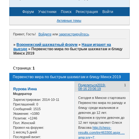
Форум
Участники
Поиск
Регистрация
Войти
Активные темы
Привет, Гость!
Войдите
или
зарегистрируйтесь
.
»
Воронежский шахматный форум
»
Наши играют на
выезде
»
Первенство мира по быстрым шахматам и блицу
Минск 2019
Страница:
1
Первенство мира по быстрым шахматам и блицу Минск 2019
Поделиться
2019-
1
Яурова Инна
08-16 23:06:19
Модератор
Сегодня в Минске стартовало
Зарегистрирован
: 2014-10-11
Первенство мира по рапиду и
Приглашений:
0
блицу среди мальчиков и
Сообщений:
1515
девочек до 12 лет.
Уважение:
+1080
Воронеж в группе девочек до
Позитив:
+1246
12 лет представляет Олеся
Пол:
Женский
Провел на форуме:
Власова
http://chess-
1 месяц 5 дней
results.com/tnr463300.aspx …
Последний визит:
amp;snr=7.