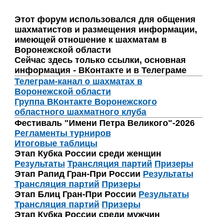
Этот форум использовался для общения
шахматистов и размещения информации,
имеющей отношение к шахматам в
Воронежской области
Сейчас здесь только ссылки, основная
информация - ВКонтакте и в Телеграме
Телеграм-канал о шахматах в
Воронежской области
Группа ВКонтакте Воронежского
областного шахматного клуба
Фестиваль "Имени Петра Великого"-2026
Регламенты турниров
Итоговые таблицы
Этап Кубка России среди женщин
Результаты
Трансляция партий
Призеры
Этап Рапид Гран-При России
Результаты
Трансляция партий
Призеры
Этап Блиц Гран-При России
Результаты
Трансляция партий
Призеры
Этап Кубка России среди мужчин