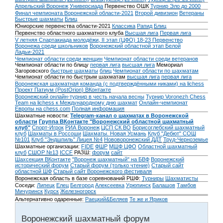
Апрельский Воронеж
Универсиада
Первенство ОШК
Турнир Эло до 2000
Финал чемпионата Воронежской области-2021
Второй дивизион
Ветераны
Быстрые шахматы
Блиц
Юниорские первенства области-2021
Классика
Рапид
Блиц
Первенство областного шахматного клуба
Высшая лига
Первая лига
V летняя Спартакиада молодёжи, II этап (ЦФО) 18-23
Первенство
Воронежа среди школьников
Воронежский областной этап Белой
Ладьи-2021
Чемпионат области среди женщин
Чемпионат области среди ветеранов
Чемпионат области по блицу
первая лига
высшая лига
Мемориал
Загоровского
быстрые шахматы
блиц
Чемпионат области по шахматам
Чемпионат области по быстрым шахматам
высшая лига
первая лига
Воронежская шахматная команда (с подтверждёнными никами) на lichess
Проект Патиум (PostOrion) ВКонтакте
Воронежский онлайн-турнир в честь начала весны
Турнир Voronezh Chess
Team на lichess к Международному дню шахмат
Онлайн-чемпионат
Европы на chess.com
Полная информация
Шахматные новости:
Telegram-канал о шахматах в Воронежской
области
Группа ВКонтакте "Воронежский областной шахматный
клуб"
Спорт-Игрок
РИА Воронеж
ЦСП СК ВО
Борисоглебский шахматный
клуб
Шахматы в Россоши
Шахматы. Новая Усмань
Клуб "Дебют" СОШ
№101
Клуб "Эндшпиль" Лицея №4
Нововоронежский ДДТ
Труд-Черноземье
Шахматные организации:
FIDE
ФШР
МШФ ЦФО
Областной шахматный
клуб
СШОР №13
ICCF
РАЗШ:
форум
сайт
Шахсекция ВКонтакте
"Воронеж шахматный" на БВФ
Воронежский
исторический форум
Cтарый форум (только чтение)
Старый сайт
областной ШФ
Старый сайт Воронежского фестиваля
Воронежская область в базе соревнований РШФ:
Турниры
Шахматисты
Соседи:
Липецк
Елец
Белгород
Алексеевка
Урюпинск
Балашов
Тамбов
Мичуринск
Курск
Железногорск
Альтернативно одаренные:
Раецкий&Беляев
Те же и Яриков
Воронежский шахматный форум