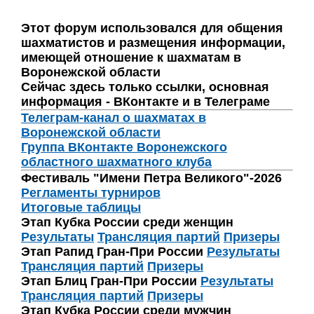
Этот форум использовался для общения
шахматистов и размещения информации,
имеющей отношение к шахматам в
Воронежской области
Сейчас здесь только ссылки, основная
информация - ВКонтакте и в Телеграме
Телеграм-канал о шахматах в
Воронежской области
Группа ВКонтакте Воронежского
областного шахматного клуба
Фестиваль "Имени Петра Великого"-2026
Регламенты турниров
Итоговые таблицы
Этап Кубка России среди женщин
Результаты
Трансляция партий
Призеры
Этап Рапид Гран-При России
Результаты
Трансляция партий
Призеры
Этап Блиц Гран-При России
Результаты
Трансляция партий
Призеры
Этап Кубка России среди мужчин