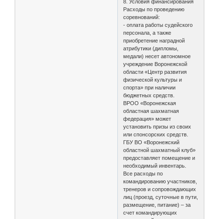
8. Условия финансирования
Расходы по проведению
соревнований:
- оплата работы судейского
персонала, а также
приобретение наградной
атрибутики (дипломы,
медали) несет автономное
учреждение Воронежской
области «Центр развития
физической культуры и
спорта» при наличии
бюджетных средств.
ВРОО «Воронежская
областная шахматная
федерация» может
установить призы из своих
или спонсорских средств.
ГБУ ВО «Воронежский
областной шахматный клуб»
предоставляет помещение и
необходимый инвентарь.
Все расходы по
командированию участников,
тренеров и сопровождающих
лиц (проезд, суточные в пути,
размещение, питание) – за
счет командирующих