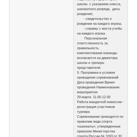
школы с указанием класса,
шахматного разряда, даты
рождения;
- свидетельство о
рождении на каждого игрока;
- справку с места учебы
на каждого игрока.
Персональная
ответственность за
правильность
комплектования команды
возлагается на директора
школы и тренера-
представителя.
5. Программа и условия
проведения соревнований
Дата проведения Время
проведения Наименование
мероприятия
29 марта 11.00-12.00
Работа мандатной комиссии -
регистрация участников
турнира
Соревнование проводится по
правилам вида спорта
«шахматы», утвержденным
приказом Министерства
спорта России № 1093 от 30