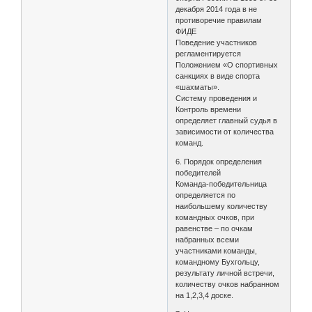
декабря 2014 года в не
противоречие правилам
ФИДЕ
Поведение участников
регламентируется
Положением «О спортивных
санкциях в виде спорта
«шахматы».
Систему проведения и
Контроль времени
определяет главный судья в
зависимости от количества
команд.
6. Порядок определения
победителей
Команда-победительница
определяется по
наибольшему количеству
командных очков, при
равенстве – по очкам
набранных всеми
участниками команды,
командному Бухгольцу,
результату личной встречи,
количеству очков набранном
на 1,2,3,4 доске.