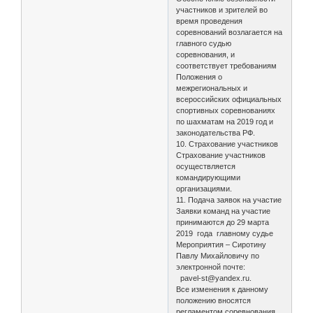
участников и зрителей во
время проведения
соревнований возлагается на
главного судью
соревнования, и
соответствует требованиям
Положения о
межрегиональных и
всероссийских официальных
спортивных соревнованиях
по шахматам на 2019 год и
законодательства РФ.
10. Страхование участников
Страхование участников
осуществляется
командирующими
организациями.
11. Подача заявок на участие
Заявки команд на участие
принимаются до 29 марта
2019 года главному судье
Мероприятия – Сиротину
Павлу Михайловичу по
электронной почте:
pavel-st@yandex.ru.
Все изменения к данному
положению вносятся
регламентом соревнования.