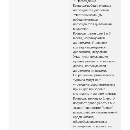
7. Награждение
Команда-победительница
награждается дипломом.
Участники команды-
победительницы
награждаются дипломами,
медалями.
Команды, занявшие 2 и 3
места, награждаются
дипломами. Участники
команд награждаются
дипломами, медалями.
Участники, показавшие
лучшие результаты на своих
досках, награждаются
дипломами и призами.
По решению организаторов
турнира могут быть
учреждены дополнительные
призы для призеров в
командном и личном зачетах.
Команда, занявшая 1 место,
получает право участия в V
этапе (первенство России)
всероссийских соревнований
среди команд
общеобразовательных
учреждений по шахматам.