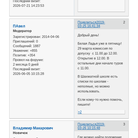
Последний визит:
2026-07-21 14:23:53
Поделиться
2019-
2
ПАвел
03-25 16:41:34
Модератор
Добрый день!
Зарегистрирован
: 2014-04-06
Приглашений:
0
Белая Ладья уже в пятницу!
Сообщений:
1887
29 марта комиссия по
Уважение:
+855
допуску с 11.00 до 12.00.
Позитив:
+354
Открытие в 12.00. В
Провел на форуме:
остальные дни начало туров
2 месяца 0 дней
с 11.00.
Последний визит:
2026-06-05 10:15:28
В Шахматной школе есть
списки по школам -
неполные, но можно
использовать.
Если кому-то нужно помочь,
пишите!
+2
Поделиться
2019-
3
Владимир Макарович
03-26 10:15:48
Новичок
Где можно найти положение