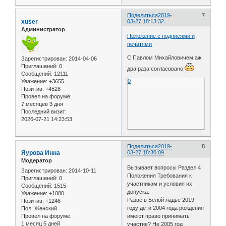
Поделиться
2019-
7
xuser
03-27 18:13:32
Администратор
Положение с подписями и
печатями
С Павлом Михайловичем аж
Зарегистрирован
: 2014-04-06
Приглашений:
0
два раза согласовано
Сообщений:
12111
0
Уважение:
+3655
Позитив:
+4528
Провел на форуме:
7 месяцев 3 дня
Последний визит:
2026-07-21 14:23:53
Поделиться
2019-
8
Яурова Инна
03-27 18:30:09
Модератор
Вызывает вопросы Раздел 4
Зарегистрирован
: 2014-10-11
Положения Требования к
Приглашений:
0
участникам и условия их
Сообщений:
1515
допуска.
Уважение:
+1080
Разве в Белой ладье 2019
Позитив:
+1246
году дети 2004 года рождения
Пол:
Женский
Провел на форуме:
имеют право принимать
1 месяц 5 дней
участие? Не 2005 год