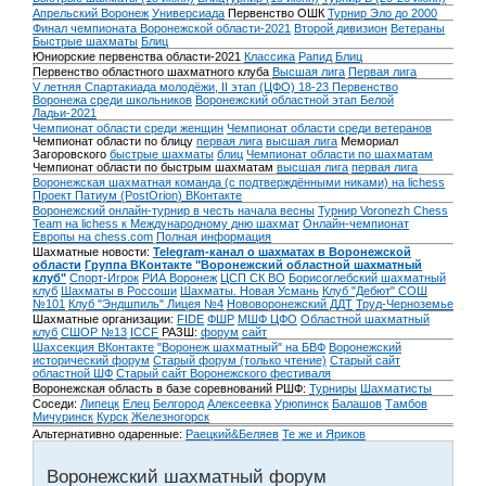
Апрельский Воронеж
Универсиада
Первенство ОШК
Турнир Эло до 2000
Финал чемпионата Воронежской области-2021
Второй дивизион
Ветераны
Быстрые шахматы
Блиц
Юниорские первенства области-2021
Классика
Рапид
Блиц
Первенство областного шахматного клуба
Высшая лига
Первая лига
V летняя Спартакиада молодёжи, II этап (ЦФО) 18-23
Первенство
Воронежа среди школьников
Воронежский областной этап Белой
Ладьи-2021
Чемпионат области среди женщин
Чемпионат области среди ветеранов
Чемпионат области по блицу
первая лига
высшая лига
Мемориал
Загоровского
быстрые шахматы
блиц
Чемпионат области по шахматам
Чемпионат области по быстрым шахматам
высшая лига
первая лига
Воронежская шахматная команда (с подтверждёнными никами) на lichess
Проект Патиум (PostOrion) ВКонтакте
Воронежский онлайн-турнир в честь начала весны
Турнир Voronezh Chess
Team на lichess к Международному дню шахмат
Онлайн-чемпионат
Европы на chess.com
Полная информация
Шахматные новости:
Telegram-канал о шахматах в Воронежской
области
Группа ВКонтакте "Воронежский областной шахматный
клуб"
Спорт-Игрок
РИА Воронеж
ЦСП СК ВО
Борисоглебский шахматный
клуб
Шахматы в Россоши
Шахматы. Новая Усмань
Клуб "Дебют" СОШ
№101
Клуб "Эндшпиль" Лицея №4
Нововоронежский ДДТ
Труд-Черноземье
Шахматные организации:
FIDE
ФШР
МШФ ЦФО
Областной шахматный
клуб
СШОР №13
ICCF
РАЗШ:
форум
сайт
Шахсекция ВКонтакте
"Воронеж шахматный" на БВФ
Воронежский
исторический форум
Cтарый форум (только чтение)
Старый сайт
областной ШФ
Старый сайт Воронежского фестиваля
Воронежская область в базе соревнований РШФ:
Турниры
Шахматисты
Соседи:
Липецк
Елец
Белгород
Алексеевка
Урюпинск
Балашов
Тамбов
Мичуринск
Курск
Железногорск
Альтернативно одаренные:
Раецкий&Беляев
Те же и Яриков
Воронежский шахматный форум