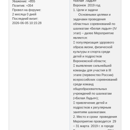
«Белая Ладья»
Уважение:
+855
Воронеж 2019 год
Позитив:
+354
1. Цели и задачи
Провел на форуме:
2 месяца 0 дней
Основными целями и
Последний визит:
задачами проведения
2026-06-05 10:15:28
областных соревнований по
шахматам «Белая ладья» (IV
этап) – далее Мероприятие
является:
 популяризация здорового
образа жизни, физической
культуры и спорта среди
детей и подростков
Воронежской области;
 выявление сильнейшей
команды для участия в III
этапе (первенство России)
всероссийских соревнований
среди команд
общеобразовательных
учреждений по шахматам
(«Белая Ладья»);
 привлечение детей и
подростков к регулярным
занятиям шахматами.
2. Место и сроки проведения
Мероприятие проводится 29
– 31 марта 2019 г. в городе