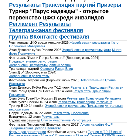
Результаты
Трансляция партий
Призеры
Турнир "Парус надежды" - открытое
первенство ЦФО среди инвалидов
Регламент
Результаты
Телеграм-канал фестиваля
Группа ВКонтакте фестиваля
Чемпионаты ЦФО среди женщин-2026
Жеребьевки и результаты
Фото
Положения
Материалы
Этап Детского кубка России-2026
Жеребьевки и результаты
Фото
Много
фото
Положение
Фестиваль "Имени Петра Великого" (Воронеж, июнь 2024)
Предварительная регистрация
Жеребьевки, результаты, списки заявок
Трансляция партий
Классика
Рапид
Блиц
Этап ДКР (Воронеж, май 2024)
Жеребьевки и результаты
Фестиваль Петровский (Воронеж, июнь 2023)
Telegram-канал
Группа
ВКонтакте
Этап Детского Кубка России 7-12 июня
Результаты
Трансляции
Регламент
Этап Рапид Гран-При России 13-14 июня
Результаты
Трансляции
Регламент
Этап Блиц Гран-При России 15 июня
Результаты
Трансляции
Регламент
Этап Кубка России 16-24 июня
Результаты
Трансляции
Регламент
Турнир Б 10-14 ноября
Жеребьевки и результаты
Положение
Актуальная
информация
Парус надежды 16-22 июня
Результаты
Положение
Блицтурнир 12 июня
Результаты
Судейский семинар
Список участников
Регистрация
Фестиваль Петровский (Воронеж, июнь 2022)
Анонс на сайте ФШР
Telegram-канал
Группа ВКонтакте
Форма для регистрации
Жеребьевки и результаты
Турнир A (10-17 июня)
Быстрые шахматы (18 июня)
Блицтурнир (19 июня)
Турнир B (20-26 июня)