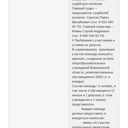
судейскую коллегию.
Главный судья –
председатель судейской
коллегии Сиротин Павел
Михайлович (тел. 8-910-346-
05-70). Главный секретарь –
Фомин Сергей Андреевич
(тел. 8-950-766-93-74)
4 Требования к участникам и
условия их допуска
В соревнованиях принимают
участие команды юношей и
девушек, созданные на базе
общеобразовательных
учреждений Воронежской
области, укомплектованные
обучающимися 2005 г.р. и
младше.
Состав команды: 5 человек, в
том числе 4 обучающихся (3
юноши и 1 девушка) в этом
учреждении и 1 тренер -
представитель.
Каждая команда
должна предоставить в
мандатную комиссию:
- заявку об участии,
подписанную директором