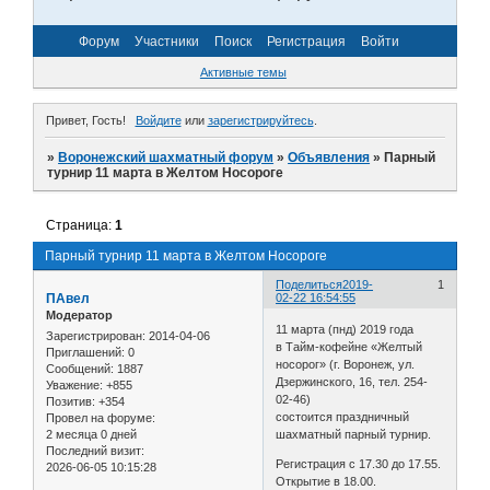
Форум
Участники
Поиск
Регистрация
Войти
Активные темы
Привет, Гость!
Войдите
или
зарегистрируйтесь
.
»
Воронежский шахматный форум
»
Объявления
»
Парный
турнир 11 марта в Желтом Носороге
Страница:
1
Парный турнир 11 марта в Желтом Носороге
Поделиться
2019-
1
ПАвел
02-22 16:54:55
Модератор
11 марта (пнд) 2019 года
Зарегистрирован
: 2014-04-06
в Тайм-кофейне «Желтый
Приглашений:
0
носорог» (г. Воронеж, ул.
Сообщений:
1887
Дзержинского, 16, тел. 254-
Уважение:
+855
02-46)
Позитив:
+354
состоится праздничный
Провел на форуме:
2 месяца 0 дней
шахматный парный турнир.
Последний визит:
Регистрация с 17.30 до 17.55.
2026-06-05 10:15:28
Открытие в 18.00.