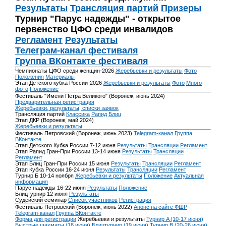
Результаты
Трансляция партий
Призеры
Турнир "Парус надежды" - открытое
первенство ЦФО среди инвалидов
Регламент
Результаты
Телеграм-канал фестиваля
Группа ВКонтакте фестиваля
Чемпионаты ЦФО среди женщин-2026
Жеребьевки и результаты
Фото
Положения
Материалы
Этап Детского кубка России-2026
Жеребьевки и результаты
Фото
Много
фото
Положение
Фестиваль "Имени Петра Великого" (Воронеж, июнь 2024)
Предварительная регистрация
Жеребьевки, результаты, списки заявок
Трансляция партий
Классика
Рапид
Блиц
Этап ДКР (Воронеж, май 2024)
Жеребьевки и результаты
Фестиваль Петровский (Воронеж, июнь 2023)
Telegram-канал
Группа
ВКонтакте
Этап Детского Кубка России 7-12 июня
Результаты
Трансляции
Регламент
Этап Рапид Гран-При России 13-14 июня
Результаты
Трансляции
Регламент
Этап Блиц Гран-При России 15 июня
Результаты
Трансляции
Регламент
Этап Кубка России 16-24 июня
Результаты
Трансляции
Регламент
Турнир Б 10-14 ноября
Жеребьевки и результаты
Положение
Актуальная
информация
Парус надежды 16-22 июня
Результаты
Положение
Блицтурнир 12 июня
Результаты
Судейский семинар
Список участников
Регистрация
Фестиваль Петровский (Воронеж, июнь 2022)
Анонс на сайте ФШР
Telegram-канал
Группа ВКонтакте
Форма для регистрации
Жеребьевки и результаты
Турнир A (10-17 июня)
Быстрые шахматы (18 июня)
Блицтурнир (19 июня)
Турнир B (20-26 июня)