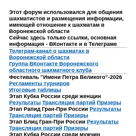
Этот форум использовался для общения
шахматистов и размещения информации,
имеющей отношение к шахматам в
Воронежской области
Сейчас здесь только ссылки, основная
информация - ВКонтакте и в Телеграме
Телеграм-канал о шахматах в
Воронежской области
Группа ВКонтакте Воронежского
областного шахматного клуба
Фестиваль "Имени Петра Великого"-2026
Регламенты турниров
Итоговые таблицы
Этап Кубка России среди женщин
Результаты
Трансляция партий
Призеры
Этап Рапид Гран-При России
Результаты
Трансляция партий
Призеры
Этап Блиц Гран-При России
Результаты
Трансляция партий
Призеры
Этап Кубка России среди мужчин