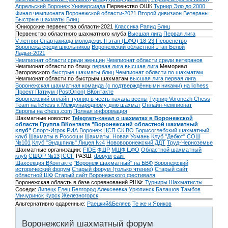
Апрельский Воронеж
Универсиада
Первенство ОШК
Турнир Эло до 2000
Финал чемпионата Воронежской области-2021
Второй дивизион
Ветераны
Быстрые шахматы
Блиц
Юниорские первенства области-2021
Классика
Рапид
Блиц
Первенство областного шахматного клуба
Высшая лига
Первая лига
V летняя Спартакиада молодёжи, II этап (ЦФО) 18-23
Первенство
Воронежа среди школьников
Воронежский областной этап Белой
Ладьи-2021
Чемпионат области среди женщин
Чемпионат области среди ветеранов
Чемпионат области по блицу
первая лига
высшая лига
Мемориал
Загоровского
быстрые шахматы
блиц
Чемпионат области по шахматам
Чемпионат области по быстрым шахматам
высшая лига
первая лига
Воронежская шахматная команда (с подтверждёнными никами) на lichess
Проект Патиум (PostOrion) ВКонтакте
Воронежский онлайн-турнир в честь начала весны
Турнир Voronezh Chess
Team на lichess к Международному дню шахмат
Онлайн-чемпионат
Европы на chess.com
Полная информация
Шахматные новости:
Telegram-канал о шахматах в Воронежской
области
Группа ВКонтакте "Воронежский областной шахматный
клуб"
Спорт-Игрок
РИА Воронеж
ЦСП СК ВО
Борисоглебский шахматный
клуб
Шахматы в Россоши
Шахматы. Новая Усмань
Клуб "Дебют" СОШ
№101
Клуб "Эндшпиль" Лицея №4
Нововоронежский ДДТ
Труд-Черноземье
Шахматные организации:
FIDE
ФШР
МШФ ЦФО
Областной шахматный
клуб
СШОР №13
ICCF
РАЗШ:
форум
сайт
Шахсекция ВКонтакте
"Воронеж шахматный" на БВФ
Воронежский
исторический форум
Cтарый форум (только чтение)
Старый сайт
областной ШФ
Старый сайт Воронежского фестиваля
Воронежская область в базе соревнований РШФ:
Турниры
Шахматисты
Соседи:
Липецк
Елец
Белгород
Алексеевка
Урюпинск
Балашов
Тамбов
Мичуринск
Курск
Железногорск
Альтернативно одаренные:
Раецкий&Беляев
Те же и Яриков
Воронежский шахматный форум