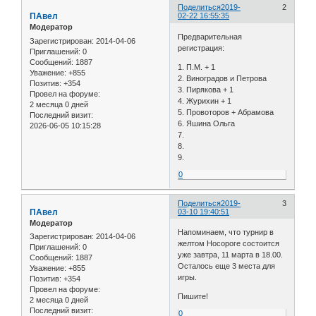
Поделиться
2019-
2
ПАвел
02-22 16:55:35
Модератор
Предварительная
Зарегистрирован
: 2014-04-06
регистрация:
Приглашений:
0
Сообщений:
1887
1. П.М. + 1
Уважение:
+855
2. Виноградов и Петрова
Позитив:
+354
3. Пирякова + 1
Провел на форуме:
4. Журихин + 1
2 месяца 0 дней
5. Провоторов + Абрамова
Последний визит:
6. Яшина Ольга
2026-06-05 10:15:28
7.
8.
9.
0
Поделиться
2019-
3
ПАвел
03-10 19:40:51
Модератор
Напоминаем, что турнир в
Зарегистрирован
: 2014-04-06
желтом Носороге состоится
Приглашений:
0
уже завтра, 11 марта в 18.00.
Сообщений:
1887
Осталось еще 3 места для
Уважение:
+855
игры.
Позитив:
+354
Провел на форуме:
Пишите!
2 месяца 0 дней
Последний визит:
0