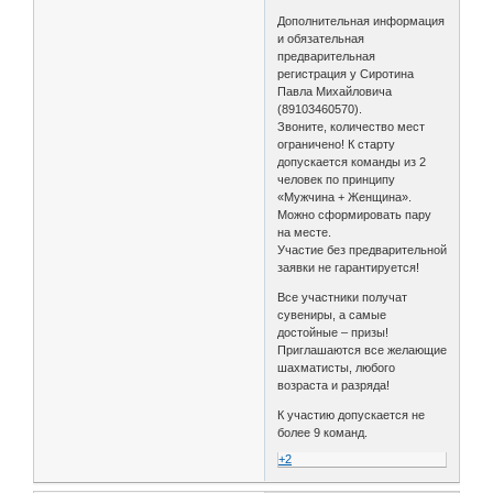
Дополнительная информация
и обязательная
предварительная
регистрация у Сиротина
Павла Михайловича
(89103460570).
Звоните, количество мест
ограничено! К старту
допускается команды из 2
человек по принципу
«Мужчина + Женщина».
Можно сформировать пару
на месте.
Участие без предварительной
заявки не гарантируется!
Все участники получат
сувениры, а самые
достойные – призы!
Приглашаются все желающие
шахматисты, любого
возраста и разряда!
К участию допускается не
более 9 команд.
+2