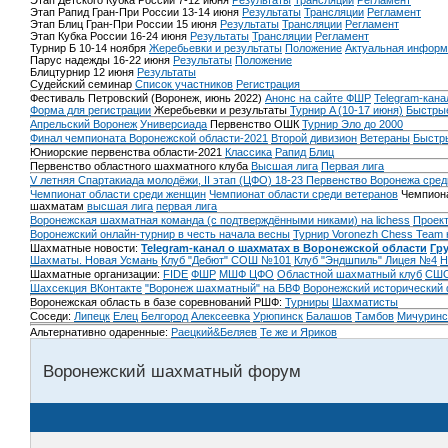
Этап Детского Кубка России 7-12 июня
Результаты
Трансляции
Регламент
Этап Рапид Гран-При России 13-14 июня
Результаты
Трансляции
Регламент
Этап Блиц Гран-При России 15 июня
Результаты
Трансляции
Регламент
Этап Кубка России 16-24 июня
Результаты
Трансляции
Регламент
Турнир Б 10-14 ноября
Жеребьевки и результаты
Положение
Актуальная информ
Парус надежды 16-22 июня
Результаты
Положение
Блицтурнир 12 июня
Результаты
Судейский семинар
Список участников
Регистрация
Фестиваль Петровский (Воронеж, июнь 2022)
Анонс на сайте ФШР
Telegram-кана
Форма для регистрации
Жеребьевки и результаты
Турнир A (10-17 июня)
Быстрые
Апрельский Воронеж
Универсиада
Первенство ОШК
Турнир Эло до 2000
Финал чемпионата Воронежской области-2021
Второй дивизион
Ветераны
Быстр
Юниорские первенства области-2021
Классика
Рапид
Блиц
Первенство областного шахматного клуба
Высшая лига
Первая лига
V летняя Спартакиада молодёжи, II этап (ЦФО) 18-23
Первенство Воронежа сред
Чемпионат области среди женщин
Чемпионат области среди ветеранов
Чемпиона
шахматам
высшая лига
первая лига
Воронежская шахматная команда (с подтверждёнными никами) на lichess
Проект
Воронежский онлайн-турнир в честь начала весны
Турнир Voronezh Chess Team 
Шахматные новости:
Telegram-канал о шахматах в Воронежской области
Гр
Шахматы. Новая Усмань
Клуб "Дебют" СОШ №101
Клуб "Эндшпиль" Лицея №4
Н
Шахматные организации:
FIDE
ФШР
МШФ ЦФО
Областной шахматный клуб
СШО
Шахсекция ВКонтакте
"Воронеж шахматный" на БВФ
Воронежский исторический
Воронежская область в базе соревнований РШФ:
Турниры
Шахматисты
Соседи:
Липецк
Елец
Белгород
Алексеевка
Урюпинск
Балашов
Тамбов
Мичуринс
Альтернативно одаренные:
Раецкий&Беляев
Те же и Яриков
Воронежский шахматный форум