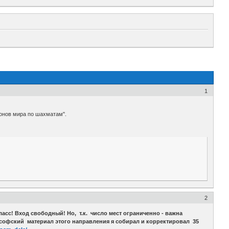
1
ионов мира по шахматам".
2
асс! Вход свободный! Но, т.к. число мест ограниченно - важна
ософский материал этого направления я собирал и корректировал 35