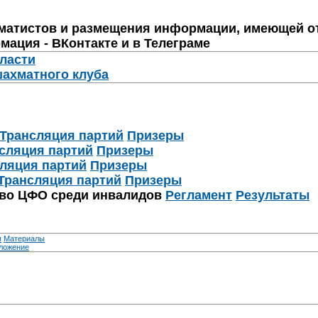
матистов и размещения информации, имеющей о
мация - ВКонтакте и в Телеграме
бласти
шахматного клуба
Трансляция партий
Призеры
сляция партий
Призеры
ляция партий
Призеры
Трансляция партий
Призеры
тво ЦФО среди инвалидов
Регламент
Результаты
я
Материалы
ложение