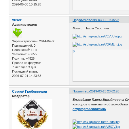
2026-06-05 10:15:28
xuser
Поделиться
2019-03-12 19:45:23
Администратор
Фото от Павла Сиротина
Зарегистрирован
: 2014-04-06
Приглашений:
0
Сообщений:
12111
0
Уважение:
+3655
Позитив:
+4528
Провел на форуме:
7 месяцев 3 дня
Последний визит:
2026-07-21 14:23:53
Сергей Гребенников
Поделиться
2019-03-13 23:02:26
Модератор
Благодарю Павла Михайловича С
юниоров и шахматной молодежи н
http://sgrebennikov.ru