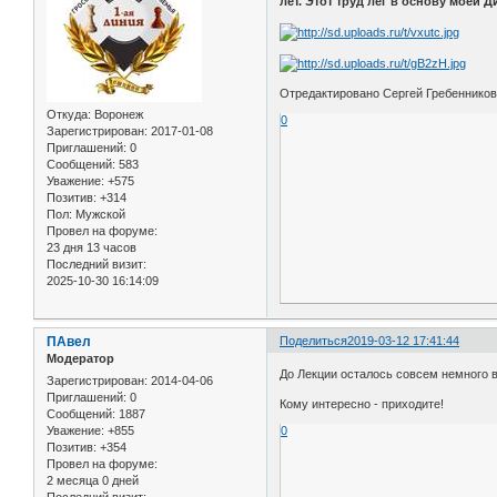
лет. Этот труд лег в основу мо
Отредактировано Сергей Гребенников 
Откуда:
Воронеж
0
Зарегистрирован
: 2017-01-08
Приглашений:
0
Сообщений:
583
Уважение:
+575
Позитив:
+314
Пол:
Мужской
Провел на форуме:
23 дня 13 часов
Последний визит:
2025-10-30 16:14:09
ПАвел
Поделиться
2019-03-12 17:41:44
Модератор
До Лекции осталось совсем немного 
Зарегистрирован
: 2014-04-06
Приглашений:
0
Кому интересно - приходите!
Сообщений:
1887
Уважение:
+855
0
Позитив:
+354
Провел на форуме:
2 месяца 0 дней
Последний визит: