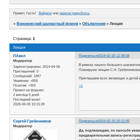
Привет, Гость!
Войдите
или
зарегистрируйтесь
.
»
Воронежский шахматный форум
»
Объявления
»
Лекция
Страница:
1
Лекция
ПАвел
Поделиться
2019-02-20 12:38:38
Модератор
В рамках нашего большего шахматног
Зарегистрирован
: 2014-04-06
Планируем лекцию С.Н. Гребенникова 
Приглашений:
0
Сообщений:
1887
Приглашаем всех желающих и детей 
Уважение:
+855
Позитив:
+354
+1
Провел на форуме:
2 месяца 0 дней
Последний визит:
2026-06-05 10:15:28
Сергей Гребенников
Поделиться
2019-02-20 20:12:05
Модератор
Да, подтверждаю, по просьбе уваж
предварительная запись-регистра