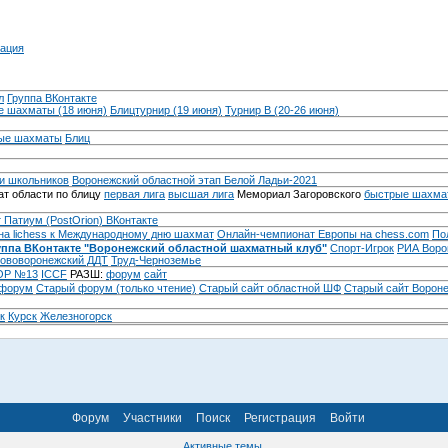
ация
л
Группа ВКонтакте
 шахматы (18 июня)
Блицтурнир (19 июня)
Турнир B (20-26 июня)
ые шахматы
Блиц
и школьников
Воронежский областной этап Белой Ладьи-2021
т области по блицу
первая лига
высшая лига
Мемориал Загоровского
быстрые шахма
 Патиум (PostOrion) ВКонтакте
на lichess к Международному дню шахмат
Онлайн-чемпионат Европы на chess.com
По
уппа ВКонтакте "Воронежский областной шахматный клуб"
Спорт-Игрок
РИА Воро
ововоронежский ДДТ
Труд-Черноземье
Р №13
ICCF
РАЗШ:
форум
сайт
 форум
Cтарый форум (только чтение)
Старый сайт областной ШФ
Старый сайт Ворон
к
Курск
Железногорск
Форум
Участники
Поиск
Регистрация
Войти
Активные темы