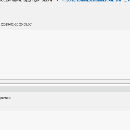
ей ДИССЕРТАЦИИ. Будет дан "отжим" -
http://sgrebennikov.ru/market/kak_stat_ … 
(2019-02-20 20:55:00)
времени.