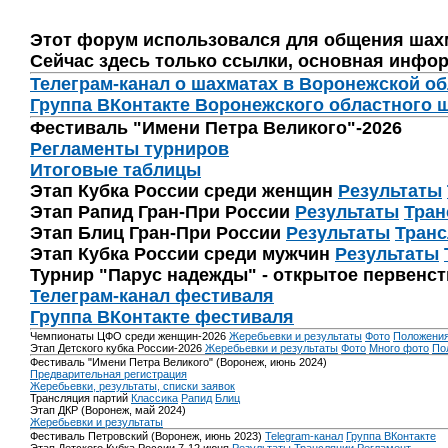
Этот форум использовался для общения шах
Сейчас здесь только ссылки, основная инфор
Телеграм-канал о шахматах в Воронежской о
Группа ВКонтакте Воронежского областного 
Фестиваль "Имени Петра Великого"-2026
Регламенты турниров
Итоговые таблицы
Этап Кубка России среди женщин
Результаты
Этап Рапид Гран-При России
Результаты
Тран
Этап Блиц Гран-При России
Результаты
Транс
Этап Кубка России среди мужчин
Результаты
Турнир "Парус надежды" - открытое первенс
Телеграм-канал фестиваля
Группа ВКонтакте фестиваля
Чемпионаты ЦФО среди женщин-2026
Жеребьевки и результаты
Фото
Положени
Этап Детского кубка России-2026
Жеребьевки и результаты
Фото
Много фото
По
Фестиваль "Имени Петра Великого" (Воронеж, июнь 2024)
Предварительная регистрация
Жеребьевки, результаты, списки заявок
Трансляция партий
Классика
Рапид
Блиц
Этап ДКР (Воронеж, май 2024)
Жеребьевки и результаты
Фестиваль Петровский (Воронеж, июнь 2023)
Telegram-канал
Группа ВКонтакте