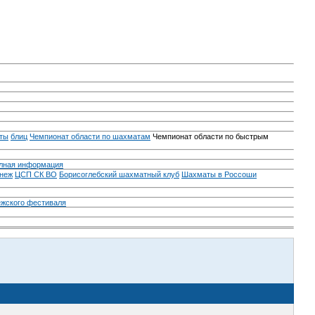
ты
блиц
Чемпионат области по шахматам
Чемпионат области по быстрым
лная информация
неж
ЦСП СК ВО
Борисоглебский шахматный клуб
Шахматы в Россоши
ежского фестиваля