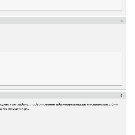
4
5
орческую задачу: подготовить адаптированный мастер-класс для
а по шахматам!»