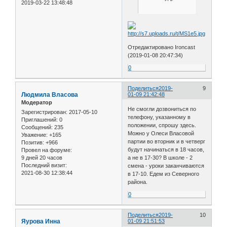
2019-03-22 13:48:48
Отредактировано Ironcast
(2019-01-08 20:47:34)
0
Поделиться
2019-
9
Людмила Власова
01-09 21:42:48
Модератор
Не смогли дозвониться по
Зарегистрирован
: 2017-05-10
телефону, указанному в
Приглашений:
0
положении, спрошу здесь.
Сообщений:
235
Можно у Олеси Власовой
Уважение:
+165
партии во вторник и в четверг
Позитив:
+966
будут начинаться в 18 часов,
Провел на форуме:
9 дней 20 часов
а не в 17-30? В школе - 2
Последний визит:
смена - уроки заканчиваются
2021-08-30 12:38:44
в 17-10. Едем из Северного
района.
0
Поделиться
2019-
10
Яурова Инна
01-09 21:51:53