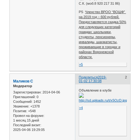
С.К. (моб.8 920 217 31 86)
PS
Членство ВРОО “ВОШФ”
на 2019 год – 600 рублей.
Предоставляется скидка 50%
для следующих категорий
граждан: школьники,
студенты, пенсионеры,
инвалиды, шахматисты,
проживающие в городах и
районах Воронежской
области.
+5
Поделиться
2019-
2
Маликов С
01-02 17:30:08
Модератор
Объявление в клубе
Зарегистрирован
: 2014-04-06
Приглашений:
0
Сообщений:
1452
Уважение:
+1378
+4
Позитив:
+548
Провел на форуме:
1 месяц 15 дней
Последний визит:
2025-04-06 19:29:05