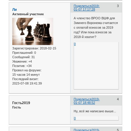
Поделиться
2019-
3
Ли
01-07 17:17:28
Активный участник
А членство ВРОО ВШФ для
Зимнего Воронежа считается
с оплатой взносов за 2019
год? Или пока взносов за
2018-й хватит?
0
Зарегистрирован
: 2018-02-15
Приглашений:
0
Сообщений:
31
Уважение:
+4
Позитив:
+34
Провел на форуме:
15 часов 14 минут
Последний визит:
2023-07-08 19:41:39
Поделиться
2019-
4
Гость2019
01-07 18:48:52
Гость
Ну, всё же написано выше...
0
Поделиться
2019-
5