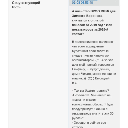
Сочувствующий
01-08 05:53:40
Гость
А членство ВРОО ВШФ для
Зимнего Воронежа
считается с оплатой
взносов за 2019 год? Или
пока взносов за 2018-й
хватит?
В положении ясно написано :
что всем порядочным
Буратинам свои золотые
следует нести напрямую
организаторам..( " - А за это
друг мой пьяный, говорил он
Епифану, - будут деньги,
дом в Чикаго, много женщин и
машин..)) (С) ) Высоцкий
В.С.
- Так вы будете платить?
-Позвольте! Мы ничего не
знаем ни о каких
комиссионых сборах ! Надо
предупреждать! Лично я
отказываюсь платить эти 30
рублей"
- Хорошо, я сейчас все
устрою..