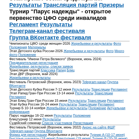
Результаты
Трансляция партий
Призеры
Турнир "Парус надежды" - открытое
первенство ЦФО среди инвалидов
Регламент
Результаты
Телеграм-канал фестиваля
Группа ВКонтакте фестиваля
Чемпионаты ЦФО среди женщин-2026
Жеребьевки и результаты
Фото
Положения
Материалы
Этап Детского кубка России-2026
Жеребьевки и результаты
Фото
Много
фото
Положение
Фестиваль "Имени Петра Великого" (Воронеж, июнь 2024)
Предварительная регистрация
Жеребьевки, результаты, списки заявок
Трансляция партий
Классика
Рапид
Блиц
Этап ДКР (Воронеж, май 2024)
Жеребьевки и результаты
Фестиваль Петровский (Воронеж, июнь 2023)
Telegram-канал
Группа
ВКонтакте
Этап Детского Кубка России 7-12 июня
Результаты
Трансляции
Регламент
Этап Рапид Гран-При России 13-14 июня
Результаты
Трансляции
Регламент
Этап Блиц Гран-При России 15 июня
Результаты
Трансляции
Регламент
Этап Кубка России 16-24 июня
Результаты
Трансляции
Регламент
Турнир Б 10-14 ноября
Жеребьевки и результаты
Положение
Актуальная
информация
Парус надежды 16-22 июня
Результаты
Положение
Блицтурнир 12 июня
Результаты
Судейский семинар
Список участников
Регистрация
Фестиваль Петровский (Воронеж, июнь 2022)
Анонс на сайте ФШР
Telegram-канал
Группа ВКонтакте
Форма для регистрации
Жеребьевки и результаты
Турнир A (10-17 июня)
Быстрые шахматы (18 июня)
Блицтурнир (19 июня)
Турнир B (20-26 июня)