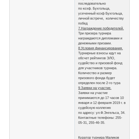
последовательно
по коэф. Бухгольца,
усеченный коэф Бухгольца,
личной встрече, количеству
побед
7.Награждение победителей.
Три призера турнира
награждаются дипломами и
денежными призами.
8.Условия финансирования.
Турнирные взносы идут на
обсчет рейтингов ЭЛО,
судейство и призовой фонд
для участников турнира.
Количество и размер
призового фонда будет
определен после 2-го тура
9.Заявки на участие.
Заявки на участие
принимаются до 17 часов 10
января и 12 февраля 2019 г. в
судейскую коллегию
по адресу: ул.Ф.Энгельса, 34.
Контактные телефоны: 255-
05-31, 255-46-35.
Куратор турнира Маликов