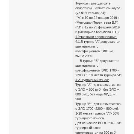
Турниры проводится в
областном шахматном клубе
(ул.Ф.Энгельса, 34):
-"А" с 10 по 24 января 2019 г.
(Мемориал Терентьева В.Г.)
-"В" с 12 по 23 февраля 2019
г. (Мемориал Копылова Н.Г.)
4.Участники соревнования.
4.1.В турнир "А" допускаются
шахматисты с
коэффициентом ЭЛО не
выше 2000.
В турнир "В" допускаются
шахматисты с
коэффициентом ЭЛО 1700 -
2200 + 1-10 места турнира "А"
4.2. Турнирный взнос:
Турнир "А"- для шахматистов
с ЭЛО – 600 руб., без ЭЛО –
800 руб., без кода ФИДЕ –
900.
Турнир "В"- для шахматистов
с ЭЛО 1700 -2200 – 800 руб.,
1-10 места турнира "А"- 50%
турнирного взноса
Для не членов ВРОО "ВОШФ"
турнирный взнос
увеличивается на 300 руб