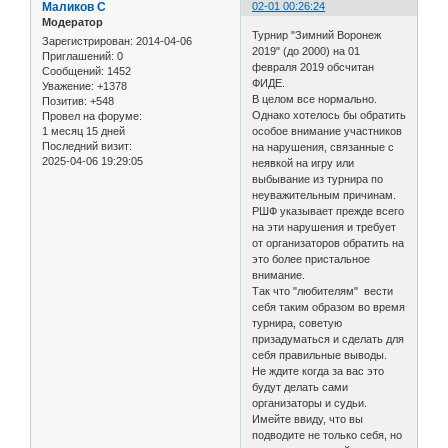
Маликов С
02-01 00:26:24
Модератор
Турнир "Зимний Воронеж
Зарегистрирован
: 2014-04-06
2019" (до 2000) на 01
Приглашений:
0
февраля 2019 обсчитан
Сообщений:
1452
ФИДЕ.
Уважение:
+1378
В целом все нормально.
Позитив:
+548
Однако хотелось бы обратить
Провел на форуме:
1 месяц 15 дней
особое внимание участников
Последний визит:
на нарушения, связанные с
2025-04-06 19:29:05
неявкой на игру или
выбывание из турнира по
неуважительным причинам.
РШФ указывает прежде всего
на эти нарушения и требует
от организаторов обратить на
это более пристальное
внимание.
Так что "любителям" вести
себя таким образом во время
турнира, советую
призадуматься и сделать для
себя правильные выводы.
Не ждите когда за вас это
будут делать сами
организаторы и судьи.
Имейте ввиду, что вы
подводите не только себя, но