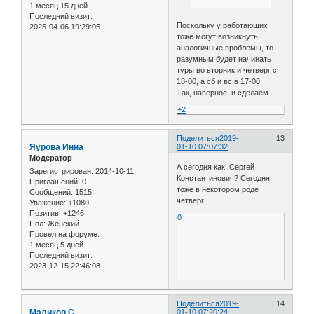
1 месяц 15 дней
Последний визит:
Поскольку у работающих
2025-04-06 19:29:05
тоже могут возникнуть
аналогичные проблемы, то
разумным будет начинать
туры во вторник и четверг с
18-00, а сб и вс в 17-00.
Так, наверное, и сделаем.
+2
Поделиться
2019-
13
Яурова Инна
01-10 07:07:32
Модератор
А сегодня как, Сергей
Зарегистрирован
: 2014-10-11
Константинович? Сегодня
Приглашений:
0
тоже в некотором роде
Сообщений:
1515
четверг.
Уважение:
+1080
Позитив:
+1246
0
Пол:
Женский
Провел на форуме:
1 месяц 5 дней
Последний визит:
2023-12-15 22:46:08
Поделиться
2019-
14
Маликов С
01-10 07:20:24