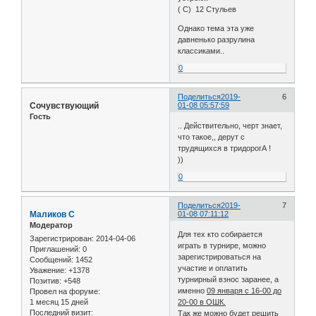
( С) 12 Стульев
Однако тема эта уже
давненько разрулина
классиками..
0
Поделиться
2019-
6
Сочувствующий
01-08 05:57:59
Гость
.. Действительно, черт знает,
что такое,, дерут с
трудящихся в тридорогА !
))
0
Поделиться
2019-
7
Маликов С
01-08 07:11:12
Модератор
Для тех кто собирается
Зарегистрирован
: 2014-04-06
играть в турнире, можно
Приглашений:
0
зарегистрироваться на
Сообщений:
1452
участие и оплатить
Уважение:
+1378
турнирный взнос заранее, а
Позитив:
+548
именно
09 января с 16-00 до
Провел на форуме:
1 месяц 15 дней
20-00 в ОШК.
Последний визит:
Так же можно будет решить