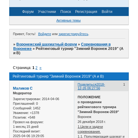
Форум
Участники
Поиск
Регистрация
Войти
Активные темы
Привет, Гость!
Войдите
или
зарегистрируйтесь
.
»
Воронежский шахматный форум
»
Соревнования в
Воронеже
»
Рейтинговый турнир "Зимний Воронеж 2019" (А
и В)
Страница:
1
2
»
Рейтинговый турнир "Зимний Воронеж 2019" (А и В)
Поделиться
2018-
1
Маликов С
12-26 06:27:56
Модератор
ПОЛОЖЕНИЕ
Зарегистрирован
: 2014-04-06
о проведении
Приглашений:
0
рейтингового турнира
Сообщений:
1452
"Зимний Воронеж-2019"
Уважение:
+1378
Воронеж
Позитив:
+548
26 декабря 2018 г.
Провел на форуме:
1 месяц 15 дней
1.Цели и задачи
Последний визит:
соревнования.
2025-04-06 19:29:05
1.1. Популяризация шахмат и