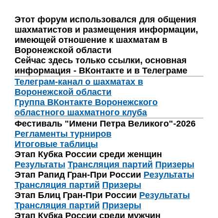
Этот форум использовался для общения
шахматистов и размещения информации,
имеющей отношение к шахматам в
Воронежской области
Сейчас здесь только ссылки, основная
информация - ВКонтакте и в Телеграме
Телеграм-канал о шахматах в
Воронежской области
Группа ВКонтакте Воронежского
областного шахматного клуба
Фестиваль "Имени Петра Великого"-2026
Регламенты турниров
Итоговые таблицы
Этап Кубка России среди женщин
Результаты
Трансляция партий
Призеры
Этап Рапид Гран-При России
Результаты
Трансляция партий
Призеры
Этап Блиц Гран-При России
Результаты
Трансляция партий
Призеры
Этап Кубка России среди мужчин