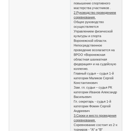
повышение спортивного
мастерства участников .
2.Руководство проведением
соревнования.
Общее руководство
осуществляется
Управлением физической
культуры и спорта
Воронежской области.
Непосредственное
проведение возлагается на
ВРОО «Воронежская
областная шахматная
федерация» и на судейскую
коллегию.
Главный судья – судья 1-й
категории Маликов Сергей
Константинович
Зам. гл. судьи – судья РК
категории Иванов Александр
Васильевич
Гл. секретарь - судья 1-й
категории Фомин Сергей
Андреевич
3.Сроки и место проведения
соревнования.
Соревнование состоит из 2-х
турниров - "А" и "В"