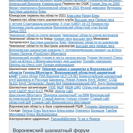
Апрельский Воронеж
Универсиада
Первенство ОШК
Турнир Эло до 2000
Финал чемпионата Воронежской области-2021
Второй дивизион
Ветераны
Быстрые шахматы
Блиц
Юниорские первенства области-2021
Классика
Рапид
Блиц
Первенство областного шахматного клуба
Высшая лига
Первая лига
V летняя Спартакиада молодёжи, II этап (ЦФО) 18-23
Первенство
Воронежа среди школьников
Воронежский областной этап Белой
Ладьи-2021
Чемпионат области среди женщин
Чемпионат области среди ветеранов
Чемпионат области по блицу
первая лига
высшая лига
Мемориал
Загоровского
быстрые шахматы
блиц
Чемпионат области по шахматам
Чемпионат области по быстрым шахматам
высшая лига
первая лига
Воронежская шахматная команда (с подтверждёнными никами) на lichess
Проект Патиум (PostOrion) ВКонтакте
Воронежский онлайн-турнир в честь начала весны
Турнир Voronezh Chess
Team на lichess к Международному дню шахмат
Онлайн-чемпионат
Европы на chess.com
Полная информация
Шахматные новости:
Telegram-канал о шахматах в Воронежской
области
Группа ВКонтакте "Воронежский областной шахматный
клуб"
Спорт-Игрок
РИА Воронеж
ЦСП СК ВО
Борисоглебский шахматный
клуб
Шахматы в Россоши
Шахматы. Новая Усмань
Клуб "Дебют" СОШ
№101
Клуб "Эндшпиль" Лицея №4
Нововоронежский ДДТ
Труд-Черноземье
Шахматные организации:
FIDE
ФШР
МШФ ЦФО
Областной шахматный
клуб
СШОР №13
ICCF
РАЗШ:
форум
сайт
Шахсекция ВКонтакте
"Воронеж шахматный" на БВФ
Воронежский
исторический форум
Cтарый форум (только чтение)
Старый сайт
областной ШФ
Старый сайт Воронежского фестиваля
Воронежская область в базе соревнований РШФ:
Турниры
Шахматисты
Соседи:
Липецк
Елец
Белгород
Алексеевка
Урюпинск
Балашов
Тамбов
Мичуринск
Курск
Железногорск
Альтернативно одаренные:
Раецкий&Беляев
Те же и Яриков
Воронежский шахматный форум