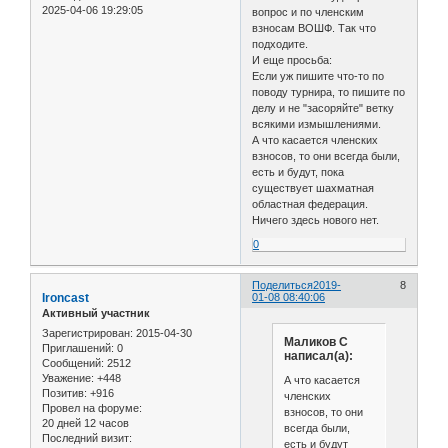
2025-04-06 19:29:05
вопрос и по членским
взносам ВОШФ. Так что
подходите.
И еще просьба:
Если уж пишите что-то по
поводу турнира, то пишите по
делу и не "засоряйте" ветку
всякими измышлениями.
А что касается членских
взносов, то они всегда были,
есть и будут, пока
существует шахматная
областная федерация.
Ничего здесь нового нет.
0
Поделиться
2019-
8
Ironcast
01-08 08:40:06
Активный участник
Зарегистрирован
: 2015-04-30
Маликов С
Приглашений:
0
написал(а):
Сообщений:
2512
Уважение:
+448
А что касается
Позитив:
+916
членских
Провел на форуме:
взносов, то они
20 дней 12 часов
всегда были,
Последний визит:
есть и будут