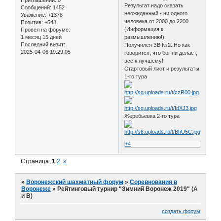
Приглашений:
0
Результат надо сказать
Сообщений:
1452
неожиданный - ни одного
Уважение:
+1378
человека от 2000 до 2200
Позитив:
+548
(Информация к
Провел на форуме:
1 месяц 15 дней
размышлению!)
Последний визит:
Получился ЗВ №2. Но как
2025-04-06 19:29:05
говорится, что бог ни делает,
все к лучшему!
Стартовый лист и результаты
1-го тура
Жеребьевка 2-го тура
+4
Страница:
1
2
»
»
Воронежский шахматный форум
»
Соревнования в
Воронеже
»
Рейтинговый турнир "Зимний Воронеж 2019" (А
и В)
создать форум