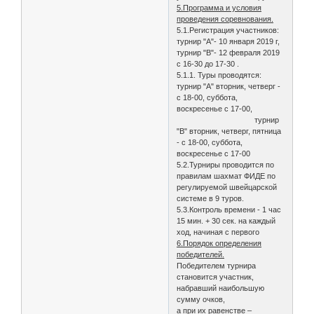
5.Программа и условия
проведения соревнования.
5.1.Регистрация участников:
турнир "А"- 10 января 2019 г,
турнир "В"- 12 февраля 2019
с 16-30 до 17-30 .
5.1.1. Туры проводятся:
турнир "А" вторник, четверг -
с 18-00, суббота,
воскресенье с 17-00,
турнир
"В" вторник, четверг, пятница
- с 18-00, суббота,
воскресенье с 17-00
5.2.Турниры проводится по
правилам шахмат ФИДЕ по
регулируемой швейцарской
системе в 9 туров.
5.3.Контроль времени - 1 час
15 мин. + 30 сек. на каждый
ход, начиная с первого
6.Порядок определения
победителей.
Победителем турнира
становится участник,
набравший наибольшую
сумму очков,
а при их равенстве –