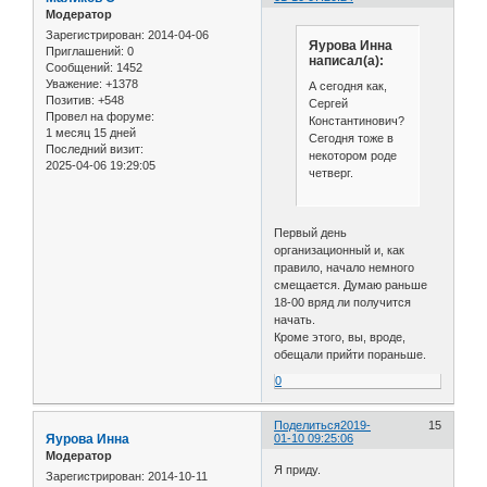
Модератор
Зарегистрирован
: 2014-04-06
Яурова Инна
Приглашений:
0
написал(а):
Сообщений:
1452
Уважение:
+1378
А сегодня как,
Позитив:
+548
Сергей
Провел на форуме:
Константинович?
1 месяц 15 дней
Сегодня тоже в
Последний визит:
некотором роде
2025-04-06 19:29:05
четверг.
Первый день
организационный и, как
правило, начало немного
смещается. Думаю раньше
18-00 вряд ли получится
начать.
Кроме этого, вы, вроде,
обещали прийти пораньше.
0
Поделиться
2019-
15
Яурова Инна
01-10 09:25:06
Модератор
Я приду.
Зарегистрирован
: 2014-10-11