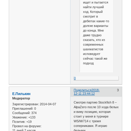
ищет и пытается
найти лучший
ход. Который
смотрит в
дебютах какие-то
долгие варианты
до конца. Мне
даже трудно
сказать, кто из
современных
шахматистов
исповедует
сейчас такой же
подход
0
Поделиться
2018-
3
Е.Пилькин
12-11 23:44:12
Модератор
Смотрю партию Stockfish 8 –
Зарегистрирован
: 2014-04-07
AlpaZero после 10 хода белых
Приглашений:
0
и вижу позицию, которая
Сообщений:
374
стоит у меня в турнире
Уважение:
+133
WS/M/714 с тремя
Позитив:
+19
соперниками. Я играю
Провел на форуме:
11 дней 7 часов
белыми.