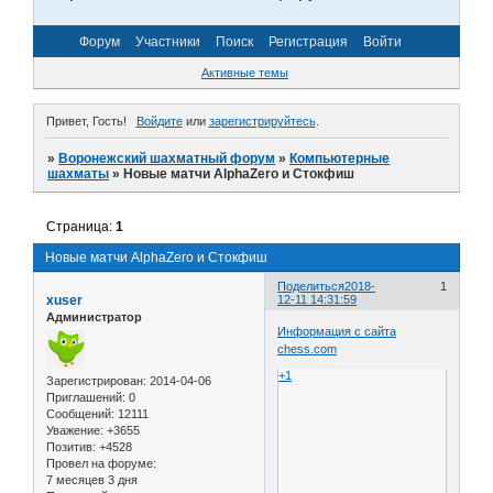
Форум
Участники
Поиск
Регистрация
Войти
Активные темы
Привет, Гость!
Войдите
или
зарегистрируйтесь
.
»
Воронежский шахматный форум
»
Компьютерные
шахматы
»
Новые матчи AlphaZero и Стокфиш
Страница:
1
Новые матчи AlphaZero и Стокфиш
Поделиться
2018-
1
xuser
12-11 14:31:59
Администратор
Информация с сайта
chess.com
+1
Зарегистрирован
: 2014-04-06
Приглашений:
0
Сообщений:
12111
Уважение:
+3655
Позитив:
+4528
Провел на форуме:
7 месяцев 3 дня