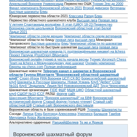
Апрельский Воронеж
Универсиада
Первенство ОШК
Турнир Эло до 2000
Финал чемпионата Воронежской области-2021
Второй дивизион
Ветераны
Быстрые шахматы
Блиц
Юниорские первенства области-2021
Классика
Рапид
Блиц
Первенство областного шахматного клуба
Высшая лига
Первая лига
V летняя Спартакиада молодёжи, II этап (ЦФО) 18-23
Первенство
Воронежа среди школьников
Воронежский областной этап Белой
Ладьи-2021
Чемпионат области среди женщин
Чемпионат области среди ветеранов
Чемпионат области по блицу
первая лига
высшая лига
Мемориал
Загоровского
быстрые шахматы
блиц
Чемпионат области по шахматам
Чемпионат области по быстрым шахматам
высшая лига
первая лига
Воронежская шахматная команда (с подтверждёнными никами) на lichess
Проект Патиум (PostOrion) ВКонтакте
Воронежский онлайн-турнир в честь начала весны
Турнир Voronezh Chess
Team на lichess к Международному дню шахмат
Онлайн-чемпионат
Европы на chess.com
Полная информация
Шахматные новости:
Telegram-канал о шахматах в Воронежской
области
Группа ВКонтакте "Воронежский областной шахматный
клуб"
Спорт-Игрок
РИА Воронеж
ЦСП СК ВО
Борисоглебский шахматный
клуб
Шахматы в Россоши
Шахматы. Новая Усмань
Клуб "Дебют" СОШ
№101
Клуб "Эндшпиль" Лицея №4
Нововоронежский ДДТ
Труд-Черноземье
Шахматные организации:
FIDE
ФШР
МШФ ЦФО
Областной шахматный
клуб
СШОР №13
ICCF
РАЗШ:
форум
сайт
Шахсекция ВКонтакте
"Воронеж шахматный" на БВФ
Воронежский
исторический форум
Cтарый форум (только чтение)
Старый сайт
областной ШФ
Старый сайт Воронежского фестиваля
Воронежская область в базе соревнований РШФ:
Турниры
Шахматисты
Соседи:
Липецк
Елец
Белгород
Алексеевка
Урюпинск
Балашов
Тамбов
Мичуринск
Курск
Железногорск
Альтернативно одаренные:
Раецкий&Беляев
Те же и Яриков
Воронежский шахматный форум