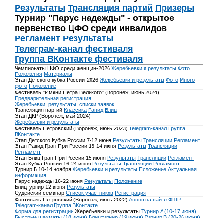
Результаты
Трансляция партий
Призеры
Турнир "Парус надежды" - открытое
первенство ЦФО среди инвалидов
Регламент
Результаты
Телеграм-канал фестиваля
Группа ВКонтакте фестиваля
Чемпионаты ЦФО среди женщин-2026
Жеребьевки и результаты
Фото
Положения
Материалы
Этап Детского кубка России-2026
Жеребьевки и результаты
Фото
Много
фото
Положение
Фестиваль "Имени Петра Великого" (Воронеж, июнь 2024)
Предварительная регистрация
Жеребьевки, результаты, списки заявок
Трансляция партий
Классика
Рапид
Блиц
Этап ДКР (Воронеж, май 2024)
Жеребьевки и результаты
Фестиваль Петровский (Воронеж, июнь 2023)
Telegram-канал
Группа
ВКонтакте
Этап Детского Кубка России 7-12 июня
Результаты
Трансляции
Регламент
Этап Рапид Гран-При России 13-14 июня
Результаты
Трансляции
Регламент
Этап Блиц Гран-При России 15 июня
Результаты
Трансляции
Регламент
Этап Кубка России 16-24 июня
Результаты
Трансляции
Регламент
Турнир Б 10-14 ноября
Жеребьевки и результаты
Положение
Актуальная
информация
Парус надежды 16-22 июня
Результаты
Положение
Блицтурнир 12 июня
Результаты
Судейский семинар
Список участников
Регистрация
Фестиваль Петровский (Воронеж, июнь 2022)
Анонс на сайте ФШР
Telegram-канал
Группа ВКонтакте
Форма для регистрации
Жеребьевки и результаты
Турнир A (10-17 июня)
Быстрые шахматы (18 июня)
Блицтурнир (19 июня)
Турнир B (20-26 июня)