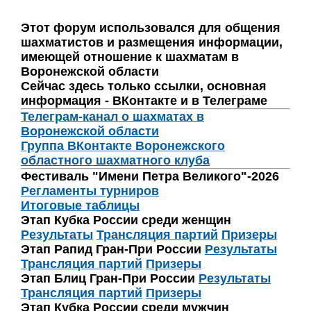
Этот форум использовался для общения
шахматистов и размещения информации,
имеющей отношение к шахматам в
Воронежской области
Сейчас здесь только ссылки, основная
информация - ВКонтакте и в Телеграме
Телеграм-канал о шахматах в
Воронежской области
Группа ВКонтакте Воронежского
областного шахматного клуба
Фестиваль "Имени Петра Великого"-2026
Регламенты турниров
Итоговые таблицы
Этап Кубка России среди женщин
Результаты
Трансляция партий
Призеры
Этап Рапид Гран-При России
Результаты
Трансляция партий
Призеры
Этап Блиц Гран-При России
Результаты
Трансляция партий
Призеры
Этап Кубка России среди мужчин