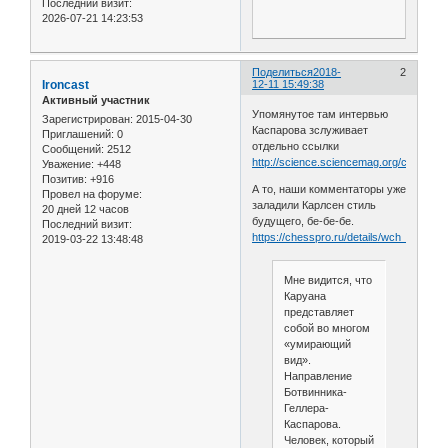
Последний визит:
2026-07-21 14:23:53
Поделиться
2018-
2
Ironcast
12-11 15:49:38
Активный участник
Упомянутое там интервью
Зарегистрирован
: 2015-04-30
Каспарова зслуживает
Приглашений:
0
отдельно ссылки
Сообщений:
2512
http://science.sciencemag.org/content/
Уважение:
+448
Позитив:
+916
А то, наши комментaторы уже
Провел на форуме:
заладили Карлсен стиль
20 дней 12 часов
будущего, бе-бе-бе.
Последний визит:
https://chesspro.ru/details/wch_match_
2019-03-22 13:48:48
Мне видится, что
Каруана
представляет
собой во многом
«умирающий
вид».
Направление
Ботвинника-
Геллера-
Каспарова.
Человек, который