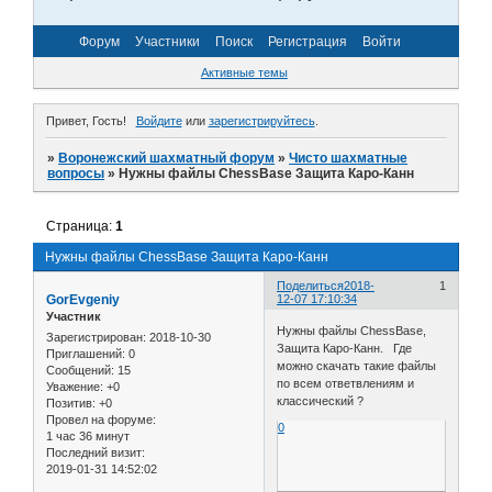
Форум
Участники
Поиск
Регистрация
Войти
Активные темы
Привет, Гость!
Войдите
или
зарегистрируйтесь
.
»
Воронежский шахматный форум
»
Чисто шахматные
вопросы
»
Нужны файлы ChessBase Защита Каро-Канн
Страница:
1
Нужны файлы ChessBase Защита Каро-Канн
Поделиться
2018-
1
GorEvgeniy
12-07 17:10:34
Участник
Нужны файлы ChessBase,
Зарегистрирован
: 2018-10-30
Защита Каро-Канн. Где
Приглашений:
0
можно скачать такие файлы
Сообщений:
15
по всем ответвлениям и
Уважение:
+0
классический ?
Позитив:
+0
Провел на форуме:
0
1 час 36 минут
Последний визит:
2019-01-31 14:52:02