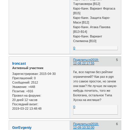
Тартаковера [B12]
Каро-Канн. Вариант Форгаса
[B15]
Каро-Канн. Защита Каро-
Маси [B12]
Каро-Канн. Атака Панова
[B13-B14]
Каро-Канн. Вариант
Спилмена [B10]
0
Поделиться
2018-
5
Ironcast
12-08 22:17:55
Активный участник
Гм, все партии без рейтинг
Зарегистрирован
: 2015-04-30
ограничений? Как раз в pgn
Приглашений:
0
это самое простое, но зачем
Сообщений:
2512
они вам? Не лучше ли какую-
Уважение:
+448
нибудь почитать, того же
Позитив:
+916
Бологана, остальное Типа
Провел на форуме:
20 дней 12 часов
Хуска на инглише?
Последний визит:
0
2019-03-22 13:48:48
Поделиться
2018-
6
GorEvgeniy
12-09 10:32:00