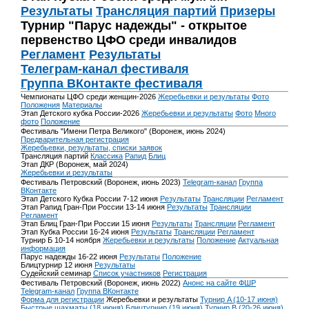
Результаты
Трансляция партий
Призеры
Турнир "Парус надежды" - открытое
первенство ЦФО среди инвалидов
Регламент
Результаты
Телеграм-канал фестиваля
Группа ВКонтакте фестиваля
Чемпионаты ЦФО среди женщин-2026
Жеребьевки и результаты
Фото
Положения
Материалы
Этап Детского кубка России-2026
Жеребьевки и результаты
Фото
Много
фото
Положение
Фестиваль "Имени Петра Великого" (Воронеж, июнь 2024)
Предварительная регистрация
Жеребьевки, результаты, списки заявок
Трансляция партий
Классика
Рапид
Блиц
Этап ДКР (Воронеж, май 2024)
Жеребьевки и результаты
Фестиваль Петровский (Воронеж, июнь 2023)
Telegram-канал
Группа
ВКонтакте
Этап Детского Кубка России 7-12 июня
Результаты
Трансляции
Регламент
Этап Рапид Гран-При России 13-14 июня
Результаты
Трансляции
Регламент
Этап Блиц Гран-При России 15 июня
Результаты
Трансляции
Регламент
Этап Кубка России 16-24 июня
Результаты
Трансляции
Регламент
Турнир Б 10-14 ноября
Жеребьевки и результаты
Положение
Актуальная
информация
Парус надежды 16-22 июня
Результаты
Положение
Блицтурнир 12 июня
Результаты
Судейский семинар
Список участников
Регистрация
Фестиваль Петровский (Воронеж, июнь 2022)
Анонс на сайте ФШР
Telegram-канал
Группа ВКонтакте
Форма для регистрации
Жеребьевки и результаты
Турнир A (10-17 июня)
Быстрые шахматы (18 июня)
Блицтурнир (19 июня)
Турнир B (20-26 июня)