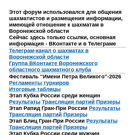
Этот форум использовался для общения
шахматистов и размещения информации,
имеющей отношение к шахматам в
Воронежской области
Сейчас здесь только ссылки, основная
информация - ВКонтакте и в Телеграме
Телеграм-канал о шахматах в
Воронежской области
Группа ВКонтакте Воронежского
областного шахматного клуба
Фестиваль "Имени Петра Великого"-2026
Регламенты турниров
Итоговые таблицы
Этап Кубка России среди женщин
Результаты
Трансляция партий
Призеры
Этап Рапид Гран-При России
Результаты
Трансляция партий
Призеры
Этап Блиц Гран-При России
Результаты
Трансляция партий
Призеры
Этап Кубка России среди мужчин