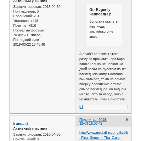
Активный участник
Зарегистрирован
: 2015-04-30
GorEvgeniy
Приглашений:
0
написал(а):
Сообщений:
2512
Уважение:
+448
Бологана скачать
Позитив:
+916
неоткуда.
Провел на форуме:
английского не
20 дней 12 часов
знаю.
Последний визит:
2019-03-22 13:48:48
А слабО все темы этого
раздела прочитать про Каро-
Канн? Только же несколько
дней назад на русском языке
последнюю книгу Бологана
выкладывал, тема на самом
вверху сообщение в теме
самое последнее, на видном
месте. Что за народ, чукча
не читатель, чукча-писатель..
+1
Поделиться
2018-
9
Ironcast
12-09 15:06:42
Активный участник
http://www.mediafire.com/file/e9djdfkz
Зарегистрирован
: 2015-04-30
_First_Steps_-_Tha_Caro-
Приглашений:
0