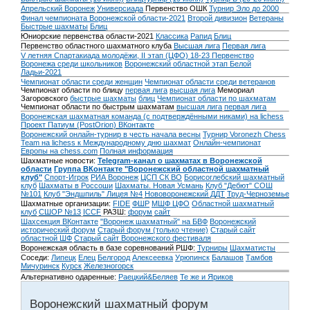
Апрельский Воронеж
Универсиада
Первенство ОШК
Турнир Эло до 2000
Финал чемпионата Воронежской области-2021
Второй дивизион
Ветераны
Быстрые шахматы
Блиц
Юниорские первенства области-2021
Классика
Рапид
Блиц
Первенство областного шахматного клуба
Высшая лига
Первая лига
V летняя Спартакиада молодёжи, II этап (ЦФО) 18-23
Первенство
Воронежа среди школьников
Воронежский областной этап Белой
Ладьи-2021
Чемпионат области среди женщин
Чемпионат области среди ветеранов
Чемпионат области по блицу
первая лига
высшая лига
Мемориал
Загоровского
быстрые шахматы
блиц
Чемпионат области по шахматам
Чемпионат области по быстрым шахматам
высшая лига
первая лига
Воронежская шахматная команда (с подтверждёнными никами) на lichess
Проект Патиум (PostOrion) ВКонтакте
Воронежский онлайн-турнир в честь начала весны
Турнир Voronezh Chess
Team на lichess к Международному дню шахмат
Онлайн-чемпионат
Европы на chess.com
Полная информация
Шахматные новости:
Telegram-канал о шахматах в Воронежской
области
Группа ВКонтакте "Воронежский областной шахматный
клуб"
Спорт-Игрок
РИА Воронеж
ЦСП СК ВО
Борисоглебский шахматный
клуб
Шахматы в Россоши
Шахматы. Новая Усмань
Клуб "Дебют" СОШ
№101
Клуб "Эндшпиль" Лицея №4
Нововоронежский ДДТ
Труд-Черноземье
Шахматные организации:
FIDE
ФШР
МШФ ЦФО
Областной шахматный
клуб
СШОР №13
ICCF
РАЗШ:
форум
сайт
Шахсекция ВКонтакте
"Воронеж шахматный" на БВФ
Воронежский
исторический форум
Cтарый форум (только чтение)
Старый сайт
областной ШФ
Старый сайт Воронежского фестиваля
Воронежская область в базе соревнований РШФ:
Турниры
Шахматисты
Соседи:
Липецк
Елец
Белгород
Алексеевка
Урюпинск
Балашов
Тамбов
Мичуринск
Курск
Железногорск
Альтернативно одаренные:
Раецкий&Беляев
Те же и Яриков
Воронежский шахматный форум