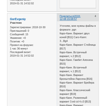
2019-01-31 14:52:02
Поделиться
2018-
4
GorEvgeniy
12-08 15:08:57
Участник
Уточняю, мне нужны файлы в
Зарегистрирован
: 2018-10-30
формате .pgn
Приглашений:
0
Каро-Канн. Вариант двух
Сообщений:
15
коней [B11] Caro-Kann:
Уважение:
+0
3...Bg4
Позитив:
+0
Каро-Канн. Вариант Стейница
Провел на форуме:
1 час 36 минут
[B17]
Последний визит:
Каро-Канн. Встречный
2019-01-31 14:52:02
вариант, ч.2 [B12]
Каро-Канн. Гамбит Алехина
[B15]
Каро-Канн. Встречный
вариант, ч.1 [B12]
Каро-Канн. Вариант
Бронштейна-Ларсена [B16]
Каро-Канн. Вариант Брейера
[B10]
Каро-Канн. Классический
вариант [B19]
Каро-Канн. Разменный
вариант 3.ed cd 4.c3 [B13]
Каро-Канн. Вариант