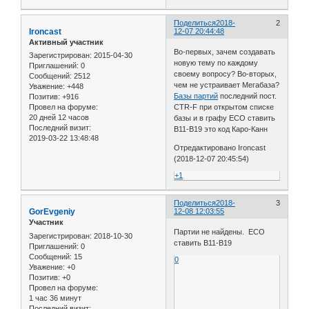
Поделиться
2018-
2
Ironcast
12-07 20:44:48
Активный участник
Во-первых, зачем создавать
Зарегистрирован
: 2015-04-30
новую тему по каждому
Приглашений:
0
своему вопросу? Во-вторых,
Сообщений:
2512
чем не устраивает Мегабаза?
Уважение:
+448
Базы партий
последний пост.
Позитив:
+916
CTR-F при открытом списке
Провел на форуме:
20 дней 12 часов
базы и в графу ECO ставить
Последний визит:
B11-B19 это код Каро-Канн
2019-03-22 13:48:48
Отредактировано Ironcast
(2018-12-07 20:45:54)
+1
Поделиться
2018-
3
GorEvgeniy
12-08 12:03:55
Участник
Партии не найдены. ECO
Зарегистрирован
: 2018-10-30
ставить B11-B19
Приглашений:
0
Сообщений:
15
0
Уважение:
+0
Позитив:
+0
Провел на форуме:
1 час 36 минут
Последний визит: