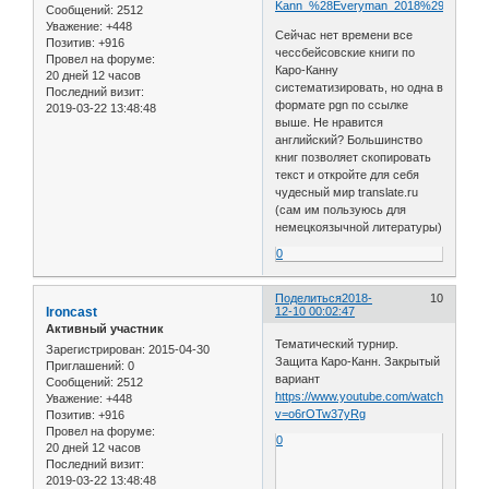
Kann_%28Everyman_2018%29.pgn/file
Сообщений:
2512
Уважение:
+448
Сейчас нет времени все
Позитив:
+916
чессбейсовские книги по
Провел на форуме:
Каро-Канну
20 дней 12 часов
систематизировать, но одна в
Последний визит:
формате pgn по ссылке
2019-03-22 13:48:48
выше. Не нравится
английский? Большинство
книг позволяет скопировать
текст и откройте для себя
чудесный мир translate.ru
(сам им пользуюсь для
немецкоязычной литературы)
0
Поделиться
2018-
10
Ironcast
12-10 00:02:47
Активный участник
Тематический турнир.
Зарегистрирован
: 2015-04-30
Защита Каро-Канн. Закрытый
Приглашений:
0
вариант
Сообщений:
2512
https://www.youtube.com/watch?
Уважение:
+448
v=o6rOTw37yRg
Позитив:
+916
Провел на форуме:
0
20 дней 12 часов
Последний визит:
2019-03-22 13:48:48