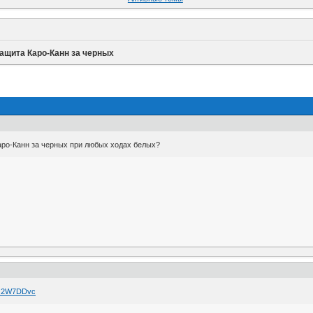
ащита Каро-Канн за черных
аро-Канн за черных при любых ходах белых?
mJ2W7DDvc