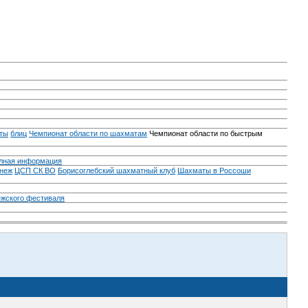
ты
блиц
Чемпионат области по шахматам
Чемпионат области по быстрым
лная информация
неж
ЦСП СК ВО
Борисоглебский шахматный клуб
Шахматы в Россоши
ежского фестиваля