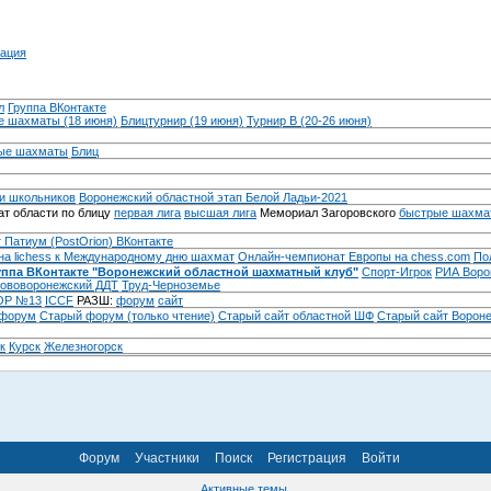
ация
л
Группа ВКонтакте
 шахматы (18 июня)
Блицтурнир (19 июня)
Турнир B (20-26 июня)
ые шахматы
Блиц
и школьников
Воронежский областной этап Белой Ладьи-2021
т области по блицу
первая лига
высшая лига
Мемориал Загоровского
быстрые шахма
 Патиум (PostOrion) ВКонтакте
на lichess к Международному дню шахмат
Онлайн-чемпионат Европы на chess.com
По
уппа ВКонтакте "Воронежский областной шахматный клуб"
Спорт-Игрок
РИА Воро
ововоронежский ДДТ
Труд-Черноземье
Р №13
ICCF
РАЗШ:
форум
сайт
 форум
Cтарый форум (только чтение)
Старый сайт областной ШФ
Старый сайт Ворон
к
Курск
Железногорск
Форум
Участники
Поиск
Регистрация
Войти
Активные темы