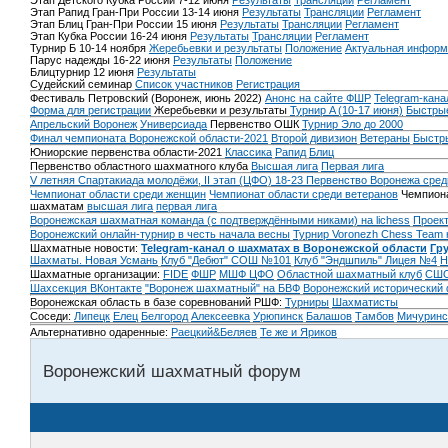
Этап Детского Кубка России 7-12 июня
Результаты
Трансляции
Регламент
Этап Рапид Гран-При России 13-14 июня
Результаты
Трансляции
Регламент
Этап Блиц Гран-При России 15 июня
Результаты
Трансляции
Регламент
Этап Кубка России 16-24 июня
Результаты
Трансляции
Регламент
Турнир Б 10-14 ноября
Жеребьевки и результаты
Положение
Актуальная информ
Парус надежды 16-22 июня
Результаты
Положение
Блицтурнир 12 июня
Результаты
Судейский семинар
Список участников
Регистрация
Фестиваль Петровский (Воронеж, июнь 2022)
Анонс на сайте ФШР
Telegram-кана
Форма для регистрации
Жеребьевки и результаты
Турнир A (10-17 июня)
Быстрые
Апрельский Воронеж
Универсиада
Первенство ОШК
Турнир Эло до 2000
Финал чемпионата Воронежской области-2021
Второй дивизион
Ветераны
Быстр
Юниорские первенства области-2021
Классика
Рапид
Блиц
Первенство областного шахматного клуба
Высшая лига
Первая лига
V летняя Спартакиада молодёжи, II этап (ЦФО) 18-23
Первенство Воронежа сред
Чемпионат области среди женщин
Чемпионат области среди ветеранов
Чемпиона
шахматам
высшая лига
первая лига
Воронежская шахматная команда (с подтверждёнными никами) на lichess
Проект
Воронежский онлайн-турнир в честь начала весны
Турнир Voronezh Chess Team 
Шахматные новости:
Telegram-канал о шахматах в Воронежской области
Гр
Шахматы. Новая Усмань
Клуб "Дебют" СОШ №101
Клуб "Эндшпиль" Лицея №4
Н
Шахматные организации:
FIDE
ФШР
МШФ ЦФО
Областной шахматный клуб
СШО
Шахсекция ВКонтакте
"Воронеж шахматный" на БВФ
Воронежский исторический
Воронежская область в базе соревнований РШФ:
Турниры
Шахматисты
Соседи:
Липецк
Елец
Белгород
Алексеевка
Урюпинск
Балашов
Тамбов
Мичуринс
Альтернативно одаренные:
Раецкий&Беляев
Те же и Яриков
Воронежский шахматный форум