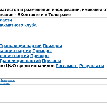
матистов и размещения информации, имеющей о
мация - ВКонтакте и в Телеграме
бласти
шахматного клуба
Трансляция партий
Призеры
сляция партий
Призеры
ляция партий
Призеры
Трансляция партий
Призеры
тво ЦФО среди инвалидов
Регламент
Результаты
я
Материалы
ложение