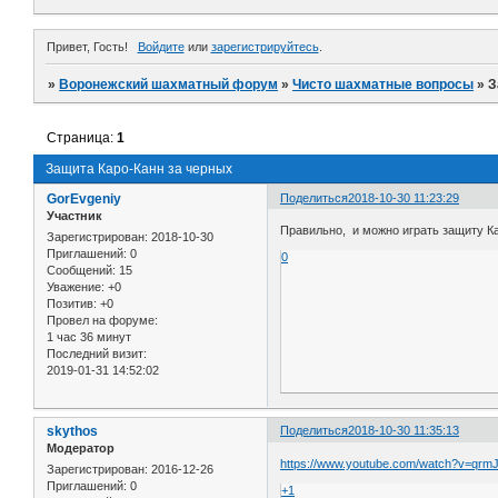
Привет, Гость!
Войдите
или
зарегистрируйтесь
.
»
Воронежский шахматный форум
»
Чисто шахматные вопросы
»
З
Страница:
1
Защита Каро-Канн за черных
GorEvgeniy
Поделиться
2018-10-30 11:23:29
Участник
Правильно, и можно играть защиту К
Зарегистрирован
: 2018-10-30
Приглашений:
0
0
Сообщений:
15
Уважение:
+0
Позитив:
+0
Провел на форуме:
1 час 36 минут
Последний визит:
2019-01-31 14:52:02
skythos
Поделиться
2018-10-30 11:35:13
Модератор
https://www.youtube.com/watch?v=qr
Зарегистрирован
: 2016-12-26
Приглашений:
0
+1