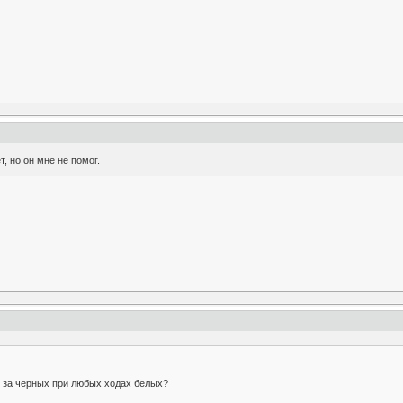
, но он мне не помог.
 за черных при любых ходах белых?