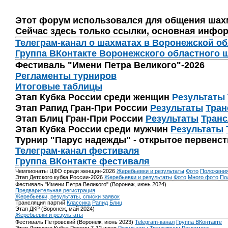
Этот форум использовался для общения шах
Сейчас здесь только ссылки, основная инфор
Телеграм-канал о шахматах в Воронежской о
Группа ВКонтакте Воронежского областного 
Фестиваль "Имени Петра Великого"-2026
Регламенты турниров
Итоговые таблицы
Этап Кубка России среди женщин
Результаты
Этап Рапид Гран-При России
Результаты
Тран
Этап Блиц Гран-При России
Результаты
Транс
Этап Кубка России среди мужчин
Результаты
Турнир "Парус надежды" - открытое первенс
Телеграм-канал фестиваля
Группа ВКонтакте фестиваля
Чемпионаты ЦФО среди женщин-2026
Жеребьевки и результаты
Фото
Положени
Этап Детского кубка России-2026
Жеребьевки и результаты
Фото
Много фото
По
Фестиваль "Имени Петра Великого" (Воронеж, июнь 2024)
Предварительная регистрация
Жеребьевки, результаты, списки заявок
Трансляция партий
Классика
Рапид
Блиц
Этап ДКР (Воронеж, май 2024)
Жеребьевки и результаты
Фестиваль Петровский (Воронеж, июнь 2023)
Telegram-канал
Группа ВКонтакте