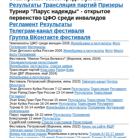
Результаты
Трансляция партий
Призеры
Турнир "Парус надежды" - открытое
первенство ЦФО среди инвалидов
Регламент
Результаты
Телеграм-канал фестиваля
Группа ВКонтакте фестиваля
Чемпионаты ЦФО среди женщин-2026
Жеребьевки и результаты
Фото
Положения
Материалы
Этап Детского кубка России-2026
Жеребьевки и результаты
Фото
Много
фото
Положение
Фестиваль "Имени Петра Великого" (Воронеж, июнь 2024)
Предварительная регистрация
Жеребьевки, результаты, списки заявок
Трансляция партий
Классика
Рапид
Блиц
Этап ДКР (Воронеж, май 2024)
Жеребьевки и результаты
Фестиваль Петровский (Воронеж, июнь 2023)
Telegram-канал
Группа
ВКонтакте
Этап Детского Кубка России 7-12 июня
Результаты
Трансляции
Регламент
Этап Рапид Гран-При России 13-14 июня
Результаты
Трансляции
Регламент
Этап Блиц Гран-При России 15 июня
Результаты
Трансляции
Регламент
Этап Кубка России 16-24 июня
Результаты
Трансляции
Регламент
Турнир Б 10-14 ноября
Жеребьевки и результаты
Положение
Актуальная
информация
Парус надежды 16-22 июня
Результаты
Положение
Блицтурнир 12 июня
Результаты
Судейский семинар
Список участников
Регистрация
Фестиваль Петровский (Воронеж, июнь 2022)
Анонс на сайте ФШР
Telegram-канал
Группа ВКонтакте
Форма для регистрации
Жеребьевки и результаты
Турнир A (10-17 июня)
Быстрые шахматы (18 июня)
Блицтурнир (19 июня)
Турнир B (20-26 июня)