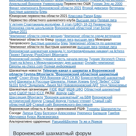
Апрельский Воронеж
Универсиада
Первенство ОШК
Турнир Эло до 2000
Финал чемпионата Воронежской области-2021
Второй дивизион
Ветераны
Быстрые шахматы
Блиц
Юниорские первенства области-2021
Классика
Рапид
Блиц
Первенство областного шахматного клуба
Высшая лига
Первая лига
V летняя Спартакиада молодёжи, II этап (ЦФО) 18-23
Первенство
Воронежа среди школьников
Воронежский областной этап Белой
Ладьи-2021
Чемпионат области среди женщин
Чемпионат области среди ветеранов
Чемпионат области по блицу
первая лига
высшая лига
Мемориал
Загоровского
быстрые шахматы
блиц
Чемпионат области по шахматам
Чемпионат области по быстрым шахматам
высшая лига
первая лига
Воронежская шахматная команда (с подтверждёнными никами) на lichess
Проект Патиум (PostOrion) ВКонтакте
Воронежский онлайн-турнир в честь начала весны
Турнир Voronezh Chess
Team на lichess к Международному дню шахмат
Онлайн-чемпионат
Европы на chess.com
Полная информация
Шахматные новости:
Telegram-канал о шахматах в Воронежской
области
Группа ВКонтакте "Воронежский областной шахматный
клуб"
Спорт-Игрок
РИА Воронеж
ЦСП СК ВО
Борисоглебский шахматный
клуб
Шахматы в Россоши
Шахматы. Новая Усмань
Клуб "Дебют" СОШ
№101
Клуб "Эндшпиль" Лицея №4
Нововоронежский ДДТ
Труд-Черноземье
Шахматные организации:
FIDE
ФШР
МШФ ЦФО
Областной шахматный
клуб
СШОР №13
ICCF
РАЗШ:
форум
сайт
Шахсекция ВКонтакте
"Воронеж шахматный" на БВФ
Воронежский
исторический форум
Cтарый форум (только чтение)
Старый сайт
областной ШФ
Старый сайт Воронежского фестиваля
Воронежская область в базе соревнований РШФ:
Турниры
Шахматисты
Соседи:
Липецк
Елец
Белгород
Алексеевка
Урюпинск
Балашов
Тамбов
Мичуринск
Курск
Железногорск
Альтернативно одаренные:
Раецкий&Беляев
Те же и Яриков
Воронежский шахматный форум