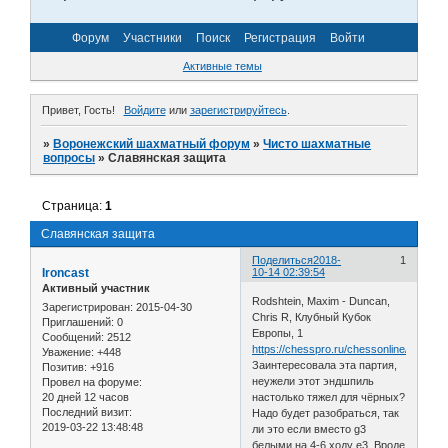
Форум
Участники
Поиск
Регистрация
Войти
Активные темы
Привет, Гость!
Войдите
или
зарегистрируйтесь
.
»
Воронежский шахматный форум
»
Чисто шахматные
вопросы
»
Славянская защита
Страница:
1
Славянская защита
Поделиться
2018-
1
Ironcast
10-14 02:39:54
Активный участник
Rodshtein, Maxim - Duncan,
Зарегистрирован
: 2015-04-30
Chris R, Клубный Кубок
Приглашений:
0
Европы, 1
Сообщений:
2512
https://chesspro.ru/chessonline/app2/2
Уважение:
+448
Заинтересовала эта партия,
Позитив:
+916
неужели этот эндшпиль
Провел на форуме:
20 дней 12 часов
настолько тяжел для чёрных?
Последний визит:
Надо будет разобраться, так
2019-03-22 13:48:48
ли это если вместо g3
белыми на 4-6 ходу e3 Вроде