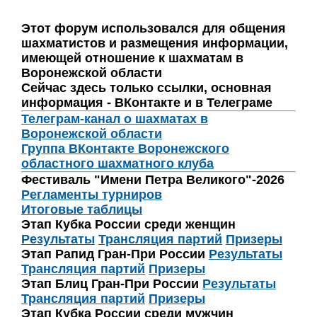
Этот форум использовался для общения
шахматистов и размещения информации,
имеющей отношение к шахматам в
Воронежской области
Сейчас здесь только ссылки, основная
информация - ВКонтакте и в Телеграме
Телеграм-канал о шахматах в
Воронежской области
Группа ВКонтакте Воронежского
областного шахматного клуба
Фестиваль "Имени Петра Великого"-2026
Регламенты турниров
Итоговые таблицы
Этап Кубка России среди женщин
Результаты
Трансляция партий
Призеры
Этап Рапид Гран-При России
Результаты
Трансляция партий
Призеры
Этап Блиц Гран-При России
Результаты
Трансляция партий
Призеры
Этап Кубка России среди мужчин