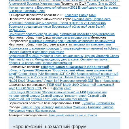
Апрельский Воронеж
Универсиада
Первенство ОШК
Турнир Эло до 2000
Финал чемпионата Воронежской области-2021
Второй дивизион
Ветераны
Быстрые шахматы
Блиц
Юниорские первенства области-2021
Классика
Рапид
Блиц
Первенство областного шахматного клуба
Высшая лига
Первая лига
V летняя Спартакиада молодёжи, II этап (ЦФО) 18-23
Первенство
Воронежа среди школьников
Воронежский областной этап Белой
Ладьи-2021
Чемпионат области среди женщин
Чемпионат области среди ветеранов
Чемпионат области по блицу
первая лига
высшая лига
Мемориал
Загоровского
быстрые шахматы
блиц
Чемпионат области по шахматам
Чемпионат области по быстрым шахматам
высшая лига
первая лига
Воронежская шахматная команда (с подтверждёнными никами) на lichess
Проект Патиум (PostOrion) ВКонтакте
Воронежский онлайн-турнир в честь начала весны
Турнир Voronezh Chess
Team на lichess к Международному дню шахмат
Онлайн-чемпионат
Европы на chess.com
Полная информация
Шахматные новости:
Telegram-канал о шахматах в Воронежской
области
Группа ВКонтакте "Воронежский областной шахматный
клуб"
Спорт-Игрок
РИА Воронеж
ЦСП СК ВО
Борисоглебский шахматный
клуб
Шахматы в Россоши
Шахматы. Новая Усмань
Клуб "Дебют" СОШ
№101
Клуб "Эндшпиль" Лицея №4
Нововоронежский ДДТ
Труд-Черноземье
Шахматные организации:
FIDE
ФШР
МШФ ЦФО
Областной шахматный
клуб
СШОР №13
ICCF
РАЗШ:
форум
сайт
Шахсекция ВКонтакте
"Воронеж шахматный" на БВФ
Воронежский
исторический форум
Cтарый форум (только чтение)
Старый сайт
областной ШФ
Старый сайт Воронежского фестиваля
Воронежская область в базе соревнований РШФ:
Турниры
Шахматисты
Соседи:
Липецк
Елец
Белгород
Алексеевка
Урюпинск
Балашов
Тамбов
Мичуринск
Курск
Железногорск
Альтернативно одаренные:
Раецкий&Беляев
Те же и Яриков
Воронежский шахматный форум