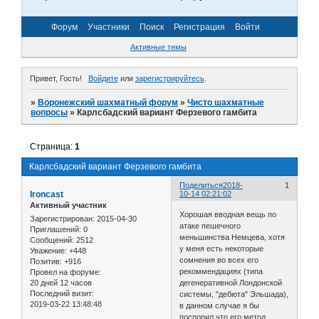
Форум
Участники
Поиск
Регистрация
Войти
Активные темы
Привет, Гость!
Войдите
или
зарегистрируйтесь
.
»
Воронежский шахматный форум
»
Чисто шахматные
вопросы
»
Карлсбадский вариант Ферзевого гамбита
Страница:
1
Карлсбадский вариант Ферзевого гамбита
Поделиться
2018-
1
Ironcast
10-14 02:21:02
Активный участник
Хорошая вводная вещь по
Зарегистрирован
: 2015-04-30
атаке пешечного
Приглашений:
0
меньшинства Немцева, хотя
Сообщений:
2512
у меня есть некоторые
Уважение:
+448
сомнения во всех его
Позитив:
+916
рекоммендациях (типа
Провел на форуме:
20 дней 12 часов
дегенеративной Лондонской
Последний визит:
системы, "дебюта" Эльшада),
2019-03-22 13:48:48
в данном случае я бы
поспорил что его метод