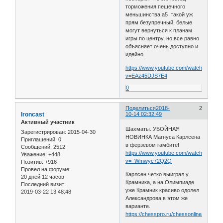
торможения пешечного
меньшинства a5 такой уж
прям безупречный, белые
могут вернуться к планам
игры по центру, но все равно
объясняет очень доступно и
идейно.
https://www.youtube.com/watch?
v=EAz45DJS7E4
0
Поделиться
2018-
2
Ironcast
10-14 02:32:49
Активный участник
Шахматы. УБОЙНАЯ
Зарегистрирован
: 2015-04-30
НОВИНКА Магнуса Карлсена
Приглашений:
0
в ферзевом гамбите!
Сообщений:
2512
https://www.youtube.com/watch?
Уважение:
+448
v=_Wmwyc72Q2Q
Позитив:
+916
Провел на форуме:
Карлсен четко выиграл у
20 дней 12 часов
Крамника, а на Олимпиаде
Последний визит:
уже Крамник красиво одолел
2019-03-22 13:48:48
Александрова в этом же
варианте.
https://chesspro.ru/chessonline/app2/2