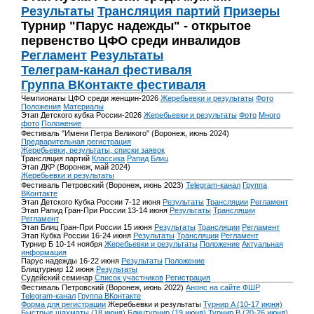
Результаты
Трансляция партий
Призеры
Турнир "Парус надежды" - открытое
первенство ЦФО среди инвалидов
Регламент
Результаты
Телеграм-канал фестиваля
Группа ВКонтакте фестиваля
Чемпионаты ЦФО среди женщин-2026
Жеребьевки и результаты
Фото
Положения
Материалы
Этап Детского кубка России-2026
Жеребьевки и результаты
Фото
Много
фото
Положение
Фестиваль "Имени Петра Великого" (Воронеж, июнь 2024)
Предварительная регистрация
Жеребьевки, результаты, списки заявок
Трансляция партий
Классика
Рапид
Блиц
Этап ДКР (Воронеж, май 2024)
Жеребьевки и результаты
Фестиваль Петровский (Воронеж, июнь 2023)
Telegram-канал
Группа
ВКонтакте
Этап Детского Кубка России 7-12 июня
Результаты
Трансляции
Регламент
Этап Рапид Гран-При России 13-14 июня
Результаты
Трансляции
Регламент
Этап Блиц Гран-При России 15 июня
Результаты
Трансляции
Регламент
Этап Кубка России 16-24 июня
Результаты
Трансляции
Регламент
Турнир Б 10-14 ноября
Жеребьевки и результаты
Положение
Актуальная
информация
Парус надежды 16-22 июня
Результаты
Положение
Блицтурнир 12 июня
Результаты
Судейский семинар
Список участников
Регистрация
Фестиваль Петровский (Воронеж, июнь 2022)
Анонс на сайте ФШР
Telegram-канал
Группа ВКонтакте
Форма для регистрации
Жеребьевки и результаты
Турнир A (10-17 июня)
Быстрые шахматы (18 июня)
Блицтурнир (19 июня)
Турнир B (20-26 июня)