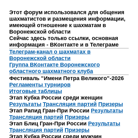
Этот форум использовался для общения
шахматистов и размещения информации,
имеющей отношение к шахматам в
Воронежской области
Сейчас здесь только ссылки, основная
информация - ВКонтакте и в Телеграме
Телеграм-канал о шахматах в
Воронежской области
Группа ВКонтакте Воронежского
областного шахматного клуба
Фестиваль "Имени Петра Великого"-2026
Регламенты турниров
Итоговые таблицы
Этап Кубка России среди женщин
Результаты
Трансляция партий
Призеры
Этап Рапид Гран-При России
Результаты
Трансляция партий
Призеры
Этап Блиц Гран-При России
Результаты
Трансляция партий
Призеры
Этап Кубка России среди мужчин