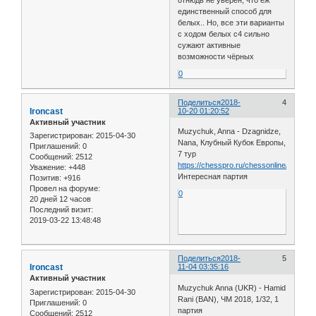
единственный способ для
белых.. Но, все эти варианты
с ходом белых с4 сильно
сужают активные
возможности чёрных
0
Поделиться
2018-
4
Ironcast
10-20 01:20:52
Активный участник
Muzychuk, Anna - Dzagnidze,
Зарегистрирован
: 2015-04-30
Nana, Клубный Кубок Европы,
Приглашений:
0
7 тур
Сообщений:
2512
https://chesspro.ru/chessonline/app2/2
Уважение:
+448
Интересная партия
Позитив:
+916
Провел на форуме:
0
20 дней 12 часов
Последний визит:
2019-03-22 13:48:48
Поделиться
2018-
5
Ironcast
11-04 03:35:16
Активный участник
Muzychuk Anna (UKR) - Hamid
Зарегистрирован
: 2015-04-30
Rani (BAN), ЧМ 2018, 1/32, 1
Приглашений:
0
партия
Сообщений:
2512