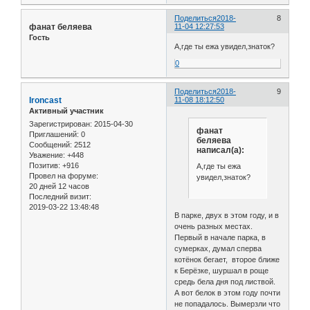
Поделиться
2018-
8
фанат беляева
11-04 12:27:53
Гость
А,где ты ежа увидел,знаток?
0
Поделиться
2018-
9
Ironcast
11-08 18:12:50
Активный участник
Зарегистрирован
: 2015-04-30
фанат
Приглашений:
0
беляева
Сообщений:
2512
написал(а):
Уважение:
+448
Позитив:
+916
А,где ты ежа
Провел на форуме:
увидел,знаток?
20 дней 12 часов
Последний визит:
2019-03-22 13:48:48
В парке, двух в этом году, и в
очень разных местах.
Первый в начале парка, в
сумерках, думал сперва
котёнок бегает, второе ближе
к Берёзке, шуршал в роще
средь бела дня под листвой.
А вот белок в этом году почти
не попадалось. Вымерзли что