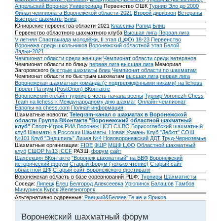
Апрельский Воронеж
Универсиада
Первенство ОШК
Турнир Эло до 2000
Финал чемпионата Воронежской области-2021
Второй дивизион
Ветераны
Быстрые шахматы
Блиц
Юниорские первенства области-2021
Классика
Рапид
Блиц
Первенство областного шахматного клуба
Высшая лига
Первая лига
V летняя Спартакиада молодёжи, II этап (ЦФО) 18-23
Первенство
Воронежа среди школьников
Воронежский областной этап Белой
Ладьи-2021
Чемпионат области среди женщин
Чемпионат области среди ветеранов
Чемпионат области по блицу
первая лига
высшая лига
Мемориал
Загоровского
быстрые шахматы
блиц
Чемпионат области по шахматам
Чемпионат области по быстрым шахматам
высшая лига
первая лига
Воронежская шахматная команда (с подтверждёнными никами) на lichess
Проект Патиум (PostOrion) ВКонтакте
Воронежский онлайн-турнир в честь начала весны
Турнир Voronezh Chess
Team на lichess к Международному дню шахмат
Онлайн-чемпионат
Европы на chess.com
Полная информация
Шахматные новости:
Telegram-канал о шахматах в Воронежской
области
Группа ВКонтакте "Воронежский областной шахматный
клуб"
Спорт-Игрок
РИА Воронеж
ЦСП СК ВО
Борисоглебский шахматный
клуб
Шахматы в Россоши
Шахматы. Новая Усмань
Клуб "Дебют" СОШ
№101
Клуб "Эндшпиль" Лицея №4
Нововоронежский ДДТ
Труд-Черноземье
Шахматные организации:
FIDE
ФШР
МШФ ЦФО
Областной шахматный
клуб
СШОР №13
ICCF
РАЗШ:
форум
сайт
Шахсекция ВКонтакте
"Воронеж шахматный" на БВФ
Воронежский
исторический форум
Cтарый форум (только чтение)
Старый сайт
областной ШФ
Старый сайт Воронежского фестиваля
Воронежская область в базе соревнований РШФ:
Турниры
Шахматисты
Соседи:
Липецк
Елец
Белгород
Алексеевка
Урюпинск
Балашов
Тамбов
Мичуринск
Курск
Железногорск
Альтернативно одаренные:
Раецкий&Беляев
Те же и Яриков
Воронежский шахматный форум