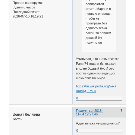
Провел на форуме:
собираются
8 дней 6 часов
играть Мароци в
Последний визит:
первую очередь,
2026-07-10 16:19:21
чтобы не
проиграть без
единого зевка.
Какой-то совсем
дохлый ёж
получился
Учитывая, что шахматистке
Рани 74 года, я бы сказал,
вполне бодрый ёж. И это
против одной из ведущих
шахматисток мира.
https://ru.wikipedia.org/wiki/
Хамид,_Рани
0
Поделиться
2018-
7
фанат беляева
11-04 12:27:46
Гость
А,где ты ежа увидел,знаток?
0