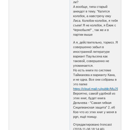
ли?
А вообще, типа старый
анекдот в тему. "Катится
колобок, а навстречу ему
Лиса. Колобок-колобок, я тебя
съем! Я не колобок, я Ёжик с
Чернобыля!" , так же и в
партии выше
А я, действительно, тормоз. Я
совершенно забыл в
иностранной литературе
вариант Паульсена как
таковой, совершенно не
упоминается.
Но есть книги по системе
Тайманова и варианту Кана,
и не одна. Все они собраны в
это папке
https://cloud.mail.ru/public/MuJ9/gG3dx
Вероятно, самой удобной из
этих книг, будет книга
Дельчева - "Самая гибкая
Сицилианская защита" 2..e6
Кое-что из этих книг у меня в
pgn, ещё поищу.
Отредактировано Ironcast
(2018-11-08 18:14:46)