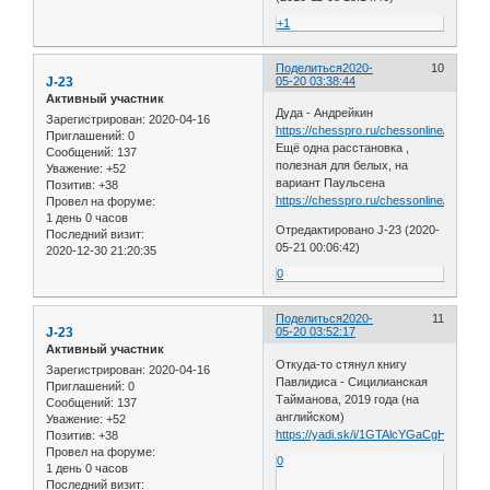
+1
Поделиться
2020-
10
J-23
05-20 03:38:44
Активный участник
Дуда - Андрейкин
Зарегистрирован
: 2020-04-16
https://chesspro.ru/chessonline/app2/3
Приглашений:
0
Ещё одна расстановка ,
Сообщений:
137
полезная для белых, на
Уважение:
+52
вариант Паульсена
Позитив:
+38
https://chesspro.ru/chessonline/app2/3
Провел на форуме:
1 день 0 часов
Отредактировано J-23 (2020-
Последний визит:
05-21 00:06:42)
2020-12-30 21:20:35
0
Поделиться
2020-
11
J-23
05-20 03:52:17
Активный участник
Откуда-то стянул книгу
Зарегистрирован
: 2020-04-16
Павлидиса - Сицилианская
Приглашений:
0
Тайманова, 2019 года (на
Сообщений:
137
английском)
Уважение:
+52
https://yadi.sk/i/1GTAlcYGaCgH3w
Позитив:
+38
Провел на форуме:
0
1 день 0 часов
Последний визит: