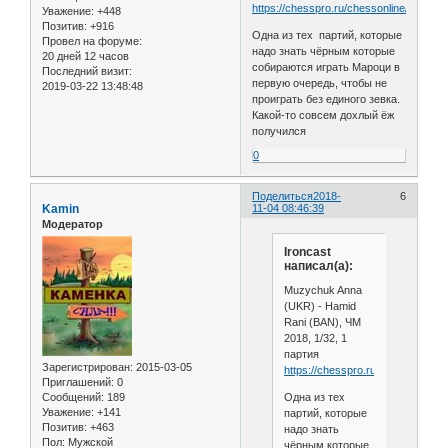
https://chesspro.ru/chessonline/app2/2
Уважение:
+448
Позитив:
+916
Одна из тех партий, которые
Провел на форуме:
надо знать чёрным которые
20 дней 12 часов
собираются играть Мароци в
Последний визит:
первую очередь, чтобы не
2019-03-22 13:48:48
проиграть без единого зевка.
Какой-то совсем дохлый ёж
получился
0
Поделиться
2018-
6
Kamin
11-04 08:46:39
Модератор
Ironcast
написал(а):
Muzychuk Anna
(UKR) - Hamid
Rani (BAN), ЧМ
2018, 1/32, 1
партия
Зарегистрирован
: 2015-03-05
https://chesspro.ru/chessonline/
Приглашений:
0
Одна из тех
Сообщений:
189
Уважение:
+141
партий, которые
Позитив:
+463
надо знать
Пол:
Мужской
чёрным которые