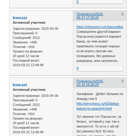
0
Поделиться
2018-
2
Ironcast
09-27 17:28:25
Активный участник
https://chesspro.ru/chessonline/app2/2
Зарегистрирован
: 2015-04-30
Совершенно другой вариант
Приглашений:
0
Паульсена (кажется вариант
Сообщений:
2512
Кана), но чем может
Уважение:
+448
привлекать позиция черных
Позитив:
+916
если играть против них
Провел на форуме:
20 дней 12 часов
позиционно, без длинных
Последний визит:
рокировок, мне непонятно..
2019-03-22 13:48:48
0
Поделиться
2018-
3
Ironcast
10-10 19:28:29
Активный участник
Халифман - Дебют белыми по
Зарегистрирован
: 2015-04-30
Ананду,том 8
Приглашений:
0
http://whychess.ru/420debut-
Сообщений:
2512
belumi-po-anandy8.html
Уважение:
+448
Позитив:
+916
Тут именно тот Паульсен, за
Провел на форуме:
белых, который у нас так и
20 дней 12 часов
именуется. То есть с а6-e6
Последний визит:
без раннего Кс6. Кстати,
2019-03-22 13:48:48
отнюдь не уверен, что ёж