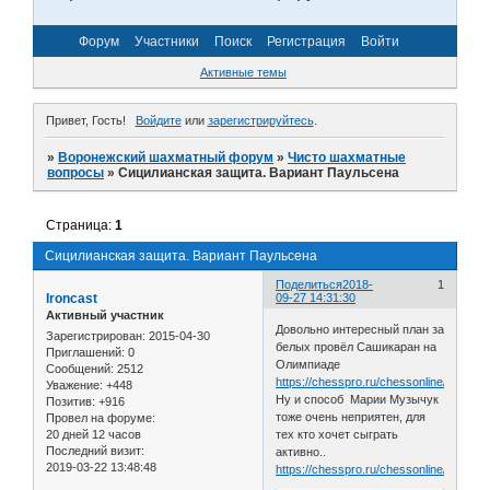
Форум
Участники
Поиск
Регистрация
Войти
Активные темы
Привет, Гость!
Войдите
или
зарегистрируйтесь
.
»
Воронежский шахматный форум
»
Чисто шахматные
вопросы
»
Сицилианская защита. Вариант Паульсена
Страница:
1
Сицилианская защита. Вариант Паульсена
Поделиться
2018-
1
Ironcast
09-27 14:31:30
Активный участник
Довольно интересный план за
Зарегистрирован
: 2015-04-30
белых провёл Сашикаран на
Приглашений:
0
Олимпиаде
Сообщений:
2512
https://chesspro.ru/chessonline/app2/2
Уважение:
+448
Ну и способ Марии Музычук
Позитив:
+916
тоже очень неприятен, для
Провел на форуме:
20 дней 12 часов
тех кто хочет сыграть
Последний визит:
активно..
2019-03-22 13:48:48
https://chesspro.ru/chessonline/app2/2