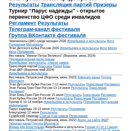
Результаты
Трансляция партий
Призеры
Турнир "Парус надежды" - открытое
первенство ЦФО среди инвалидов
Регламент
Результаты
Телеграм-канал фестиваля
Группа ВКонтакте фестиваля
Чемпионаты ЦФО среди женщин-2026
Жеребьевки и результаты
Фото
Положения
Материалы
Этап Детского кубка России-2026
Жеребьевки и результаты
Фото
Много
фото
Положение
Фестиваль "Имени Петра Великого" (Воронеж, июнь 2024)
Предварительная регистрация
Жеребьевки, результаты, списки заявок
Трансляция партий
Классика
Рапид
Блиц
Этап ДКР (Воронеж, май 2024)
Жеребьевки и результаты
Фестиваль Петровский (Воронеж, июнь 2023)
Telegram-канал
Группа
ВКонтакте
Этап Детского Кубка России 7-12 июня
Результаты
Трансляции
Регламент
Этап Рапид Гран-При России 13-14 июня
Результаты
Трансляции
Регламент
Этап Блиц Гран-При России 15 июня
Результаты
Трансляции
Регламент
Этап Кубка России 16-24 июня
Результаты
Трансляции
Регламент
Турнир Б 10-14 ноября
Жеребьевки и результаты
Положение
Актуальная
информация
Парус надежды 16-22 июня
Результаты
Положение
Блицтурнир 12 июня
Результаты
Судейский семинар
Список участников
Регистрация
Фестиваль Петровский (Воронеж, июнь 2022)
Анонс на сайте ФШР
Telegram-канал
Группа ВКонтакте
Форма для регистрации
Жеребьевки и результаты
Турнир A (10-17 июня)
Быстрые шахматы (18 июня)
Блицтурнир (19 июня)
Турнир B (20-26 июня)