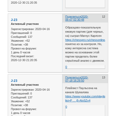
2020-12-30 21:20:35
Поделиться
2020-
12
J-23
06-07 02:30:48
Активный участник
Образцово-показательную
Зарегистрирован
: 2020-04-16
ежовую партию (для черных,
Приглашений:
0
ха) сыграл Магнус Карлсен
Сообщений:
137
https://chesspro.ru/chessonline/app2/37
Уважение:
+52
понятно из-за контроля. Но,
Позитив:
+38
кому интересна система
Провел на форуме:
1 день 0 часов
можно на основании этой
Последний визит:
партии проделать более
2020-12-30 21:20:35
серьёзный анализ с движком.
0
Поделиться
2020-
13
J-23
07-18 16:29:50
Активный участник
Плейлист Паульсена на
Зарегистрирован
: 2020-04-16
канале Шувалова
Приглашений:
0
https://www.youtube.com/playlist?
Сообщений:
137
list=P … j5-AIoSZv4
Уважение:
+52
Позитив:
+38
0
Провел на форуме:
1 день 0 часов