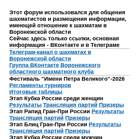
Этот форум использовался для общения
шахматистов и размещения информации,
имеющей отношение к шахматам в
Воронежской области
Сейчас здесь только ссылки, основная
информация - ВКонтакте и в Телеграме
Телеграм-канал о шахматах в
Воронежской области
Группа ВКонтакте Воронежского
областного шахматного клуба
Фестиваль "Имени Петра Великого"-2026
Регламенты турниров
Итоговые таблицы
Этап Кубка России среди женщин
Результаты
Трансляция партий
Призеры
Этап Рапид Гран-При России
Результаты
Трансляция партий
Призеры
Этап Блиц Гран-При России
Результаты
Трансляция партий
Призеры
Этап Кубка России среди мужчин