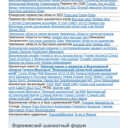
Апрельский Воронеж
Универсиада
Первенство ОШК
Турнир Эло до 2000
Финал чемпионата Воронежской области-2021
Второй дивизион
Ветераны
Быстрые шахматы
Блиц
Юниорские первенства области-2021
Классика
Рапид
Блиц
Первенство областного шахматного клуба
Высшая лига
Первая лига
V летняя Спартакиада молодёжи, II этап (ЦФО) 18-23
Первенство
Воронежа среди школьников
Воронежский областной этап Белой
Ладьи-2021
Чемпионат области среди женщин
Чемпионат области среди ветеранов
Чемпионат области по блицу
первая лига
высшая лига
Мемориал
Загоровского
быстрые шахматы
блиц
Чемпионат области по шахматам
Чемпионат области по быстрым шахматам
высшая лига
первая лига
Воронежская шахматная команда (с подтверждёнными никами) на lichess
Проект Патиум (PostOrion) ВКонтакте
Воронежский онлайн-турнир в честь начала весны
Турнир Voronezh Chess
Team на lichess к Международному дню шахмат
Онлайн-чемпионат
Европы на chess.com
Полная информация
Шахматные новости:
Telegram-канал о шахматах в Воронежской
области
Группа ВКонтакте "Воронежский областной шахматный
клуб"
Спорт-Игрок
РИА Воронеж
ЦСП СК ВО
Борисоглебский шахматный
клуб
Шахматы в Россоши
Шахматы. Новая Усмань
Клуб "Дебют" СОШ
№101
Клуб "Эндшпиль" Лицея №4
Нововоронежский ДДТ
Труд-Черноземье
Шахматные организации:
FIDE
ФШР
МШФ ЦФО
Областной шахматный
клуб
СШОР №13
ICCF
РАЗШ:
форум
сайт
Шахсекция ВКонтакте
"Воронеж шахматный" на БВФ
Воронежский
исторический форум
Cтарый форум (только чтение)
Старый сайт
областной ШФ
Старый сайт Воронежского фестиваля
Воронежская область в базе соревнований РШФ:
Турниры
Шахматисты
Соседи:
Липецк
Елец
Белгород
Алексеевка
Урюпинск
Балашов
Тамбов
Мичуринск
Курск
Железногорск
Альтернативно одаренные:
Раецкий&Беляев
Те же и Яриков
Воронежский шахматный форум