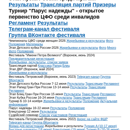
Результаты
Трансляция партий
Призеры
Турнир "Парус надежды" - открытое
первенство ЦФО среди инвалидов
Регламент
Результаты
Телеграм-канал фестиваля
Группа ВКонтакте фестиваля
Чемпионаты ЦФО среди женщин-2026
Жеребьевки и результаты
Фото
Положения
Материалы
Этап Детского кубка России-2026
Жеребьевки и результаты
Фото
Много
фото
Положение
Фестиваль "Имени Петра Великого" (Воронеж, июнь 2024)
Предварительная регистрация
Жеребьевки, результаты, списки заявок
Трансляция партий
Классика
Рапид
Блиц
Этап ДКР (Воронеж, май 2024)
Жеребьевки и результаты
Фестиваль Петровский (Воронеж, июнь 2023)
Telegram-канал
Группа
ВКонтакте
Этап Детского Кубка России 7-12 июня
Результаты
Трансляции
Регламент
Этап Рапид Гран-При России 13-14 июня
Результаты
Трансляции
Регламент
Этап Блиц Гран-При России 15 июня
Результаты
Трансляции
Регламент
Этап Кубка России 16-24 июня
Результаты
Трансляции
Регламент
Турнир Б 10-14 ноября
Жеребьевки и результаты
Положение
Актуальная
информация
Парус надежды 16-22 июня
Результаты
Положение
Блицтурнир 12 июня
Результаты
Судейский семинар
Список участников
Регистрация
Фестиваль Петровский (Воронеж, июнь 2022)
Анонс на сайте ФШР
Telegram-канал
Группа ВКонтакте
Форма для регистрации
Жеребьевки и результаты
Турнир A (10-17 июня)
Быстрые шахматы (18 июня)
Блицтурнир (19 июня)
Турнир B (20-26 июня)