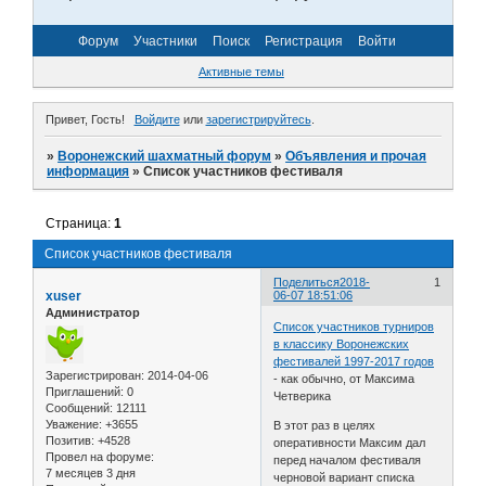
Форум
Участники
Поиск
Регистрация
Войти
Активные темы
Привет, Гость!
Войдите
или
зарегистрируйтесь
.
»
Воронежский шахматный форум
»
Объявления и прочая
информация
»
Список участников фестиваля
Страница:
1
Список участников фестиваля
Поделиться
2018-
1
xuser
06-07 18:51:06
Администратор
Список участников турниров
в классику Воронежских
фестивалей 1997-2017 годов
Зарегистрирован
: 2014-04-06
- как обычно, от Максима
Приглашений:
0
Четверика
Сообщений:
12111
Уважение:
+3655
В этот раз в целях
Позитив:
+4528
оперативности Максим дал
Провел на форуме:
перед началом фестиваля
7 месяцев 3 дня
черновой вариант списка