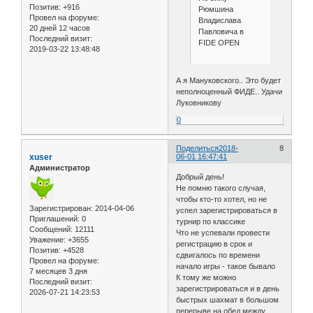
Позитив:
+916
Рюмшина
Провел на форуме:
Владислава
20 дней 12 часов
Павловича в
Последний визит:
FIDE OPEN
2019-03-22 13:48:48
А я Мануковского.. Это будет
неполноценный ФИДЕ.. Удачи
Луковникову
0
Поделиться
2018-
8
xuser
06-01 16:47:41
Администратор
Добрый день!
Не помню такого случая,
чтобы кто-то хотел, но не
Зарегистрирован
: 2014-04-06
успел зарегистрироваться в
Приглашений:
0
турнир по классике
Сообщений:
12111
Что не успевали провести
Уважение:
+3655
регистрацию в срок и
Позитив:
+4528
сдвигалось по времени
Провел на форуме:
начало игры - такое бывало
7 месяцев 3 дня
К тому же можно
Последний визит:
зарегистрироваться и в день
2026-07-21 14:23:53
быстрых шахмат в большом
перерыве на обед между