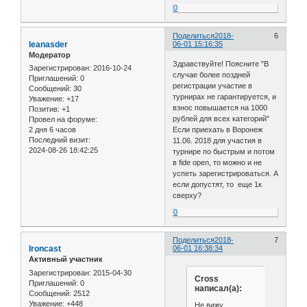
0
Поделиться
2018-
6
leanasder
06-01 15:16:35
Модератор
Здравствуйте! Поясните "В
Зарегистрирован
: 2016-10-24
случае более поздней
Приглашений:
0
регистрации участие в
Сообщений:
30
турнирах не гарантируется, и
Уважение:
+17
взнос повышается на 1000
Позитив:
+1
рублей для всех категорий"
Провел на форуме:
2 дня 6 часов
Если приехать в Воронеж
Последний визит:
11.06. 2018 для участия в
2024-08-26 18:42:25
турнире по быстрым и потом
в fide open, то можно и не
успеть зарегистрироваться. А
если допустят, то еще 1к
сверху?
0
Поделиться
2018-
7
Ironcast
06-01 16:38:34
Активный участник
Зарегистрирован
: 2015-04-30
Cross
Приглашений:
0
написал(а):
Сообщений:
2512
Уважение:
+448
Не вижу