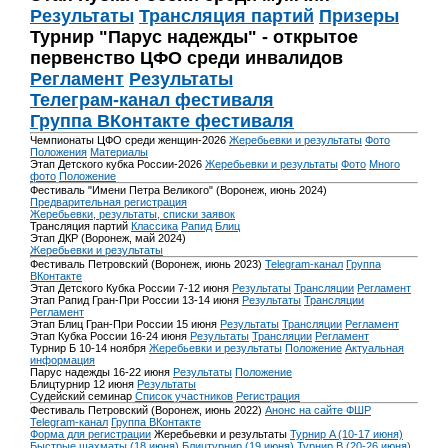
Результаты
Трансляция партий
Призеры
Турнир "Парус надежды" - открытое
первенство ЦФО среди инвалидов
Регламент
Результаты
Телеграм-канал фестиваля
Группа ВКонтакте фестиваля
Чемпионаты ЦФО среди женщин-2026
Жеребьевки и результаты
Фото
Положения
Материалы
Этап Детского кубка России-2026
Жеребьевки и результаты
Фото
Много
фото
Положение
Фестиваль "Имени Петра Великого" (Воронеж, июнь 2024)
Предварительная регистрация
Жеребьевки, результаты, списки заявок
Трансляция партий
Классика
Рапид
Блиц
Этап ДКР (Воронеж, май 2024)
Жеребьевки и результаты
Фестиваль Петровский (Воронеж, июнь 2023)
Telegram-канал
Группа
ВКонтакте
Этап Детского Кубка России 7-12 июня
Результаты
Трансляции
Регламент
Этап Рапид Гран-При России 13-14 июня
Результаты
Трансляции
Регламент
Этап Блиц Гран-При России 15 июня
Результаты
Трансляции
Регламент
Этап Кубка России 16-24 июня
Результаты
Трансляции
Регламент
Турнир Б 10-14 ноября
Жеребьевки и результаты
Положение
Актуальная
информация
Парус надежды 16-22 июня
Результаты
Положение
Блицтурнир 12 июня
Результаты
Судейский семинар
Список участников
Регистрация
Фестиваль Петровский (Воронеж, июнь 2022)
Анонс на сайте ФШР
Telegram-канал
Группа ВКонтакте
Форма для регистрации
Жеребьевки и результаты
Турнир A (10-17 июня)
Быстрые шахматы (18 июня)
Блицтурнир (19 июня)
Турнир B (20-26 июня)