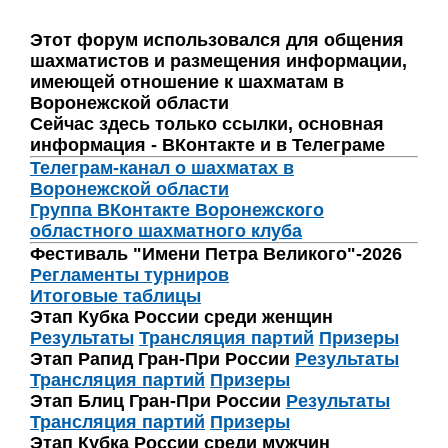
Этот форум использовался для общения
шахматистов и размещения информации,
имеющей отношение к шахматам в
Воронежской области
Сейчас здесь только ссылки, основная
информация - ВКонтакте и в Телеграме
Телеграм-канал о шахматах в
Воронежской области
Группа ВКонтакте Воронежского
областного шахматного клуба
Фестиваль "Имени Петра Великого"-2026
Регламенты турниров
Итоговые таблицы
Этап Кубка России среди женщин
Результаты
Трансляция партий
Призеры
Этап Рапид Гран-При России
Результаты
Трансляция партий
Призеры
Этап Блиц Гран-При России
Результаты
Трансляция партий
Призеры
Этап Кубка России среди мужчин