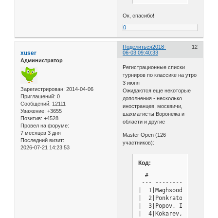
Ок, спасибо!
0
Поделиться
2018-
12
xuser
06-03 09:40:33
Администратор
Регистрационные списки
турниров по классике на утро
3 июня
Зарегистрирован
: 2014-04-06
Ожидаются еще некоторые
Приглашений:
0
дополнения - несколько
Сообщений:
12111
иностранцев, москвичи,
Уважение:
+3655
шахматисты Воронежа и
Позитив:
+4528
области и другие
Провел на форуме:
7 месяцев 3 дня
Master Open (126
Последний визит:
участников):
2026-07-21 14:23:53
Код:
  #          NAME      
 --- ------------------
|  1|Maghsoodloo, Parha
|  2|Ponkratov, Pavel  
|  3|Popov, Ivan       
|  4|Kokarev, Dmitry   