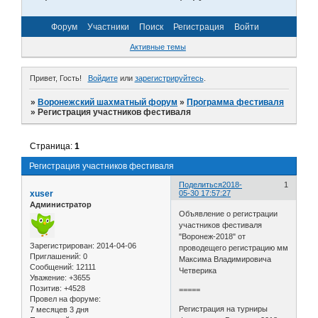
Форум
Участники
Поиск
Регистрация
Войти
Активные темы
Привет, Гость!
Войдите
или
зарегистрируйтесь
.
»
Воронежский шахматный форум
»
Программа фестиваля
»
Регистрация участников фестиваля
Страница:
1
Регистрация участников фестиваля
Поделиться
2018-
1
xuser
05-30 17:57:27
Администратор
Объявление о регистрации
участников фестиваля
"Воронеж-2018" от
Зарегистрирован
: 2014-04-06
проводещего регистрацию мм
Приглашений:
0
Максима Владимировича
Сообщений:
12111
Четверика
Уважение:
+3655
Позитив:
+4528
=====
Провел на форуме:
Регистрация на турниры
7 месяцев 3 дня