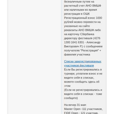
безналичным путем на
расчетный счет АНО ВМШФ
или наличными во время
регистрации в ОШК
Регистрационный взнос 1000
рублей можно перевести на
указанные на сайте
реквизиты АНО ВМШФ либо
на карточку Сбербанка
директору фестиваля (4276
1300 1641 6301 - Александр
Викторович Р.) с сообщением
получателю "Регистрация" +
фамилия участника
Списки зарегистрированных
участников фестиваля
Если Вы регистрировались в
турнире, уплатили взнос и не
видите себя в списках,
можете сообщить здесь об
этом
(Если не регистрировались и
видите себя в списках - тоже
сообщите)
На вечер 31 мая:
Master Open -111 участников,
FIDE Open - 121 участник,