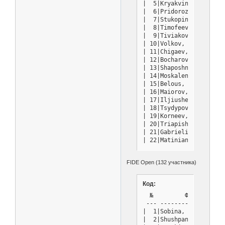
|  5|Kryakvin, Dmitry  
|  6|Pridorozhni, Aleks
|  7|Stukopin, Andrey  
|  8|Timofeev, Artyom  
|  9|Tiviakov, Sergei  
| 10|Volkov, Sergey    
| 11|Chigaev, Maksim   
| 12|Bocharov, Dmitry  
| 13|Shaposhnikov, Evge
| 14|Moskalenko, Alexan
| 15|Belous, Vladimir  
| 16|Maiorov, Nikita   
| 17|Iljiushenok, Ilia 
| 18|Tsydypov, Zhamsara
| 19|Korneev, Oleg     
| 20|Triapishko, Alexan
| 21|Gabrielian, Artur 
| 22|Matinian, Nikita  
| 23|Khegay, Dmitriy   
| 24|Golubov, Saveliy  
FIDE Open (132 участника)
| 25|Potapov, Pavel    
| 26|Belyakov, Bogdan  
| 27|Pavlov, Sergey    
Код:
| 28|Khanin, Semen     
  №         ФИО         
| 29|Nozdrachev, Vladis
 --- -------------------
| 30|Kabanov, Nikolai  
|  1|Sobina, Pavel      
| 31|Kharchenko, Boris 
|  2|Shushpanov, Vladimi
| 32|Afanasiev, Nikita 