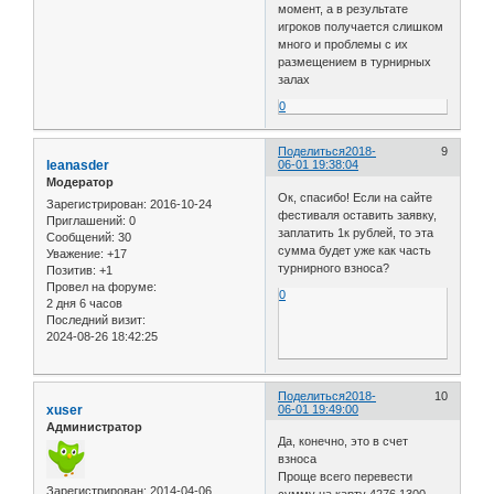
момент, а в результате
игроков получается слишком
много и проблемы с их
размещением в турнирных
залах
0
Поделиться
2018-
9
leanasder
06-01 19:38:04
Модератор
Ок, спасибо! Если на сайте
Зарегистрирован
: 2016-10-24
фестиваля оставить заявку,
Приглашений:
0
заплатить 1к рублей, то эта
Сообщений:
30
сумма будет уже как часть
Уважение:
+17
турнирного взноса?
Позитив:
+1
Провел на форуме:
0
2 дня 6 часов
Последний визит:
2024-08-26 18:42:25
Поделиться
2018-
10
xuser
06-01 19:49:00
Администратор
Да, конечно, это в счет
взноса
Проще всего перевести
Зарегистрирован
: 2014-04-06