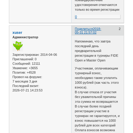
Командировочные
удостоверения отмечаются
только во время регистрации
0
Поделиться
2018-
2
xuser
05-31 21:57:02
Администратор
Напоминаю, что завтра
последний день
предварительной
Зарегистрирован
: 2014-04-06
регистрации в турниры FIDE
Приглашений:
0
Open и Master Open
Сообщений:
12111
Уважение:
+3655
Участникам, оплачивающим
Позитив:
+4528
турнирный взнос,
Провел на форуме:
необходимо также уплатить
7 месяцев 3 дня
1000 рублей (как часть этого
Последний визит:
взноса).
2026-07-21 14:23:53
В случае отказа от участия
без уважительной причины
эта сумма не возвращается
В случае более поздней
регистрации участие в
турнирах не гарантируется, и
взнос повышается на 1000
рублей для всех категорий
Оплата взносов возможна