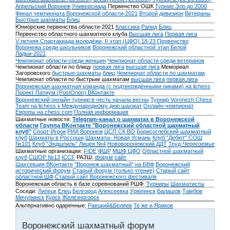
Апрельский Воронеж
Универсиада
Первенство ОШК
Турнир Эло до 2000
Финал чемпионата Воронежской области-2021
Второй дивизион
Ветераны
Быстрые шахматы
Блиц
Юниорские первенства области-2021
Классика
Рапид
Блиц
Первенство областного шахматного клуба
Высшая лига
Первая лига
V летняя Спартакиада молодёжи, II этап (ЦФО) 18-23
Первенство
Воронежа среди школьников
Воронежский областной этап Белой
Ладьи-2021
Чемпионат области среди женщин
Чемпионат области среди ветеранов
Чемпионат области по блицу
первая лига
высшая лига
Мемориал
Загоровского
быстрые шахматы
блиц
Чемпионат области по шахматам
Чемпионат области по быстрым шахматам
высшая лига
первая лига
Воронежская шахматная команда (с подтверждёнными никами) на lichess
Проект Патиум (PostOrion) ВКонтакте
Воронежский онлайн-турнир в честь начала весны
Турнир Voronezh Chess
Team на lichess к Международному дню шахмат
Онлайн-чемпионат
Европы на chess.com
Полная информация
Шахматные новости:
Telegram-канал о шахматах в Воронежской
области
Группа ВКонтакте "Воронежский областной шахматный
клуб"
Спорт-Игрок
РИА Воронеж
ЦСП СК ВО
Борисоглебский шахматный
клуб
Шахматы в Россоши
Шахматы. Новая Усмань
Клуб "Дебют" СОШ
№101
Клуб "Эндшпиль" Лицея №4
Нововоронежский ДДТ
Труд-Черноземье
Шахматные организации:
FIDE
ФШР
МШФ ЦФО
Областной шахматный
клуб
СШОР №13
ICCF
РАЗШ:
форум
сайт
Шахсекция ВКонтакте
"Воронеж шахматный" на БВФ
Воронежский
исторический форум
Cтарый форум (только чтение)
Старый сайт
областной ШФ
Старый сайт Воронежского фестиваля
Воронежская область в базе соревнований РШФ:
Турниры
Шахматисты
Соседи:
Липецк
Елец
Белгород
Алексеевка
Урюпинск
Балашов
Тамбов
Мичуринск
Курск
Железногорск
Альтернативно одаренные:
Раецкий&Беляев
Те же и Яриков
Воронежский шахматный форум