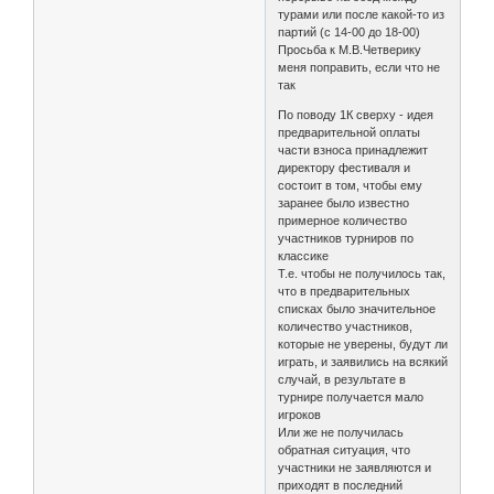
турами или после какой-то из
партий (с 14-00 до 18-00)
Просьба к М.В.Четверику
меня поправить, если что не
так
По поводу 1К сверху - идея
предварительной оплаты
части взноса принадлежит
директору фестиваля и
состоит в том, чтобы ему
заранее было известно
примерное количество
участников турниров по
классике
Т.е. чтобы не получилось так,
что в предварительных
списках было значительное
количество участников,
которые не уверены, будут ли
играть, и заявились на всякий
случай, в результате в
турнире получается мало
игроков
Или же не получилась
обратная ситуация, что
участники не заявляются и
приходят в последний