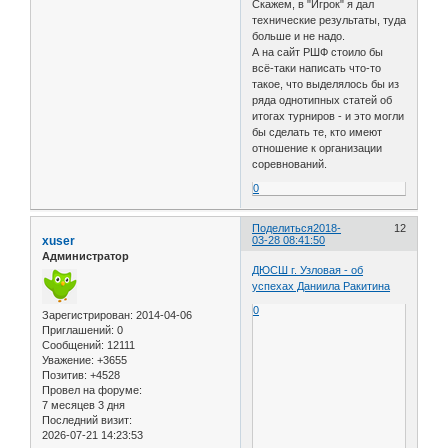
Скажем, в "Игрок" я дал
технические результаты, туда
больше и не надо.
А на сайт РШФ стоило бы
всё-таки написать что-то
такое, что выделялось бы из
ряда однотипных статей об
итогах турниров - и это могли
бы сделать те, кто имеют
отношение к организации
соревнований.
0
Поделиться
2018-
12
xuser
03-28 08:41:50
Администратор
ДЮСШ г. Узловая - об
успехах Даниила Ракитина
0
Зарегистрирован
: 2014-04-06
Приглашений:
0
Сообщений:
12111
Уважение:
+3655
Позитив:
+4528
Провел на форуме:
7 месяцев 3 дня
Последний визит:
2026-07-21 14:23:53