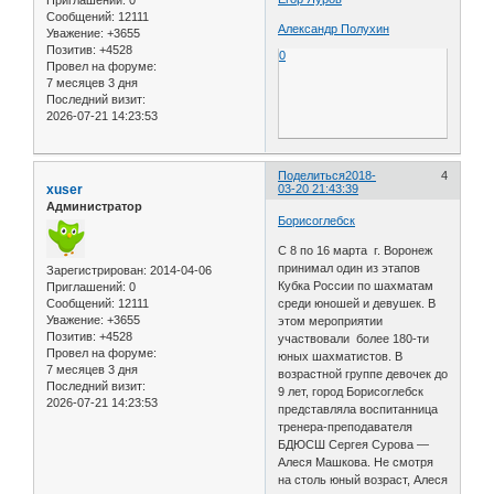
Сообщений:
12111
Александр Полухин
Уважение:
+3655
Позитив:
+4528
0
Провел на форуме:
7 месяцев 3 дня
Последний визит:
2026-07-21 14:23:53
Поделиться
2018-
4
xuser
03-20 21:43:39
Администратор
Борисоглебск
С 8 по 16 марта г. Воронеж
принимал один из этапов
Зарегистрирован
: 2014-04-06
Кубка России по шахматам
Приглашений:
0
Сообщений:
12111
среди юношей и девушек. В
Уважение:
+3655
этом мероприятии
Позитив:
+4528
участвовали более 180-ти
Провел на форуме:
юных шахматистов. В
7 месяцев 3 дня
возрастной группе девочек до
Последний визит:
9 лет, город Борисоглебск
2026-07-21 14:23:53
представляла воспитанница
тренера-преподавателя
БДЮСШ Сергея Сурова —
Алеся Машкова. Не смотря
на столь юный возраст, Алеся