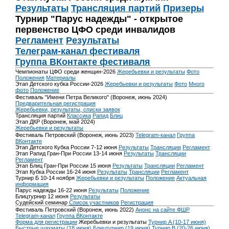
Результаты
Трансляция партий
Призеры
Турнир "Парус надежды" - открытое
первенство ЦФО среди инвалидов
Регламент
Результаты
Телеграм-канал фестиваля
Группа ВКонтакте фестиваля
Чемпионаты ЦФО среди женщин-2026
Жеребьевки и результаты
Фото
Положения
Материалы
Этап Детского кубка России-2026
Жеребьевки и результаты
Фото
Много
фото
Положение
Фестиваль "Имени Петра Великого" (Воронеж, июнь 2024)
Предварительная регистрация
Жеребьевки, результаты, списки заявок
Трансляция партий
Классика
Рапид
Блиц
Этап ДКР (Воронеж, май 2024)
Жеребьевки и результаты
Фестиваль Петровский (Воронеж, июнь 2023)
Telegram-канал
Группа
ВКонтакте
Этап Детского Кубка России 7-12 июня
Результаты
Трансляции
Регламент
Этап Рапид Гран-При России 13-14 июня
Результаты
Трансляции
Регламент
Этап Блиц Гран-При России 15 июня
Результаты
Трансляции
Регламент
Этап Кубка России 16-24 июня
Результаты
Трансляции
Регламент
Турнир Б 10-14 ноября
Жеребьевки и результаты
Положение
Актуальная
информация
Парус надежды 16-22 июня
Результаты
Положение
Блицтурнир 12 июня
Результаты
Судейский семинар
Список участников
Регистрация
Фестиваль Петровский (Воронеж, июнь 2022)
Анонс на сайте ФШР
Telegram-канал
Группа ВКонтакте
Форма для регистрации
Жеребьевки и результаты
Турнир A (10-17 июня)
Быстрые шахматы (18 июня)
Блицтурнир (19 июня)
Турнир B (20-26 июня)