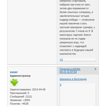
уверенно стартовала,
набрала три очка из трех,
затем два поражения от
более опытных соперниц, и
заключительные четыре
подряд победы — позволили
нашей землячке стать
третьим призером турнира, с
результатом 7 очков из 9. В
некоторых партиях Алеся
показала не по годам
уверенную игру, что
позволяет с надеждой
смотреть в будущее нашей
шахматистки.
+3
Поделиться
2018-
5
xuser
03-21 11:07:54
Администратор
Шахматы в Белгороде
0
Зарегистрирован
: 2014-04-06
Приглашений:
0
Сообщений:
12111
Уважение:
+3655
Позитив:
+4528