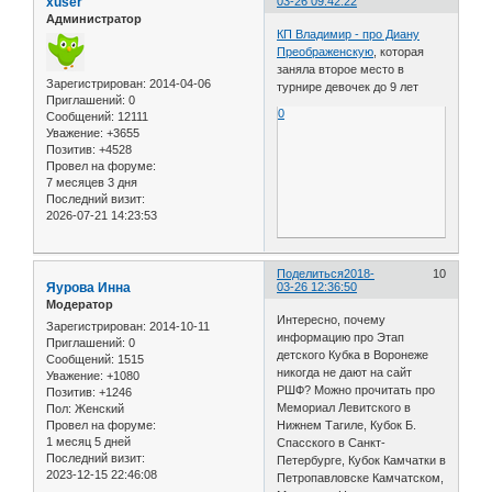
xuser
03-26 09:42:22
Администратор
КП Владимир - про Диану
Преображенскую
, которая
заняла второе место в
Зарегистрирован
: 2014-04-06
турнире девочек до 9 лет
Приглашений:
0
0
Сообщений:
12111
Уважение:
+3655
Позитив:
+4528
Провел на форуме:
7 месяцев 3 дня
Последний визит:
2026-07-21 14:23:53
Поделиться
2018-
10
Яурова Инна
03-26 12:36:50
Модератор
Интересно, почему
Зарегистрирован
: 2014-10-11
информацию про Этап
Приглашений:
0
детского Кубка в Воронеже
Сообщений:
1515
никогда не дают на сайт
Уважение:
+1080
РШФ? Можно прочитать про
Позитив:
+1246
Мемориал Левитского в
Пол:
Женский
Провел на форуме:
Нижнем Тагиле, Кубок Б.
1 месяц 5 дней
Спасского в Санкт-
Последний визит:
Петербурге, Кубок Камчатки в
2023-12-15 22:46:08
Петропавловске Камчатском,