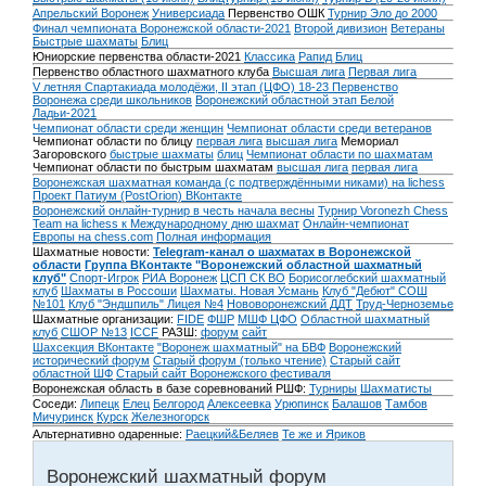
Апрельский Воронеж
Универсиада
Первенство ОШК
Турнир Эло до 2000
Финал чемпионата Воронежской области-2021
Второй дивизион
Ветераны
Быстрые шахматы
Блиц
Юниорские первенства области-2021
Классика
Рапид
Блиц
Первенство областного шахматного клуба
Высшая лига
Первая лига
V летняя Спартакиада молодёжи, II этап (ЦФО) 18-23
Первенство
Воронежа среди школьников
Воронежский областной этап Белой
Ладьи-2021
Чемпионат области среди женщин
Чемпионат области среди ветеранов
Чемпионат области по блицу
первая лига
высшая лига
Мемориал
Загоровского
быстрые шахматы
блиц
Чемпионат области по шахматам
Чемпионат области по быстрым шахматам
высшая лига
первая лига
Воронежская шахматная команда (с подтверждёнными никами) на lichess
Проект Патиум (PostOrion) ВКонтакте
Воронежский онлайн-турнир в честь начала весны
Турнир Voronezh Chess
Team на lichess к Международному дню шахмат
Онлайн-чемпионат
Европы на chess.com
Полная информация
Шахматные новости:
Telegram-канал о шахматах в Воронежской
области
Группа ВКонтакте "Воронежский областной шахматный
клуб"
Спорт-Игрок
РИА Воронеж
ЦСП СК ВО
Борисоглебский шахматный
клуб
Шахматы в Россоши
Шахматы. Новая Усмань
Клуб "Дебют" СОШ
№101
Клуб "Эндшпиль" Лицея №4
Нововоронежский ДДТ
Труд-Черноземье
Шахматные организации:
FIDE
ФШР
МШФ ЦФО
Областной шахматный
клуб
СШОР №13
ICCF
РАЗШ:
форум
сайт
Шахсекция ВКонтакте
"Воронеж шахматный" на БВФ
Воронежский
исторический форум
Cтарый форум (только чтение)
Старый сайт
областной ШФ
Старый сайт Воронежского фестиваля
Воронежская область в базе соревнований РШФ:
Турниры
Шахматисты
Соседи:
Липецк
Елец
Белгород
Алексеевка
Урюпинск
Балашов
Тамбов
Мичуринск
Курск
Железногорск
Альтернативно одаренные:
Раецкий&Беляев
Те же и Яриков
Воронежский шахматный форум