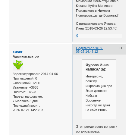
Мемориал Нежметдинова в
Казани, Кубок Минина и
Пожарского в Нижнем
Новгороде...а где Воронеж?
Отредактировано Яурова
Инна (2018-03-26 12:53:48)
0
Поделиться
2018-
11
xuser
03-26 14:48:12
Администратор
Яурова Инна
написал(а):
Зарегистрирован
: 2014-04-06
Интересно,
Приглашений:
0
почему
Сообщений:
12111
информацию про
Уважение:
+3655
Этап детского
Позитив:
+4528
Кубка в
Провел на форуме:
Воронеже
7 месяцев 3 дня
никогда не дают
Последний визит:
на сайт РШФ?
2026-07-21 14:23:53
Это прежде всего вопрос к
организаторам.