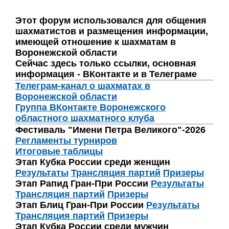
Этот форум использовался для общения
шахматистов и размещения информации,
имеющей отношение к шахматам в
Воронежской области
Сейчас здесь только ссылки, основная
информация - ВКонтакте и в Телеграме
Телеграм-канал о шахматах в
Воронежской области
Группа ВКонтакте Воронежского
областного шахматного клуба
Фестиваль "Имени Петра Великого"-2026
Регламенты турниров
Итоговые таблицы
Этап Кубка России среди женщин
Результаты
Трансляция партий
Призеры
Этап Рапид Гран-При России
Результаты
Трансляция партий
Призеры
Этап Блиц Гран-При России
Результаты
Трансляция партий
Призеры
Этап Кубка России среди мужчин