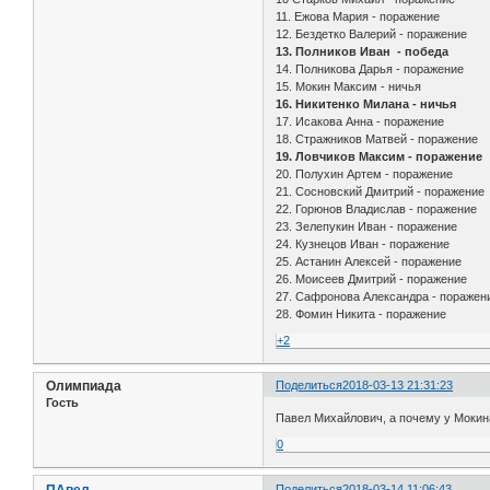
11. Ежова Мария - поражение
12. Бездетко Валерий - поражение
13. Полников Иван - победа
14. Полникова Дарья - поражение
15. Мокин Максим - ничья
16. Никитенко Милана - ничья
17. Исакова Анна - поражение
18. Стражников Матвей - поражение
19. Ловчиков Максим - поражение
20. Полухин Артем - поражение
21. Сосновский Дмитрий - поражение
22. Горюнов Владислав - поражение
23. Зелепукин Иван - поражение
24. Кузнецов Иван - поражение
25. Астанин Алексей - поражение
26. Моисеев Дмитрий - поражение
27. Сафронова Александра - поражен
28. Фомин Никита - поражение
+2
Олимпиада
Поделиться
2018-03-13 21:31:23
Гость
Павел Михайлович, а почему у Мокина
0
ПАвел
Поделиться
2018-03-14 11:06:43