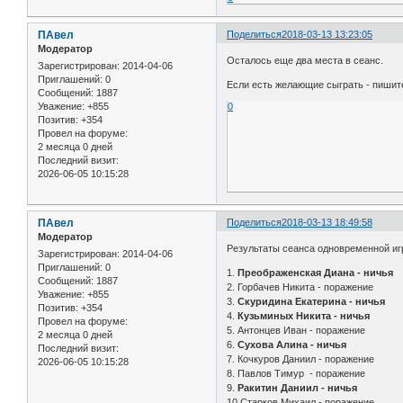
ПАвел
Поделиться
2018-03-13 13:23:05
Модератор
Осталось еще два места в сеанс.
Зарегистрирован
: 2014-04-06
Приглашений:
0
Если есть желающие сыграть - пишите
Сообщений:
1887
Уважение:
+855
0
Позитив:
+354
Провел на форуме:
2 месяца 0 дней
Последний визит:
2026-06-05 10:15:28
ПАвел
Поделиться
2018-03-13 18:49:58
Модератор
Результаты сеанса одновременной и
Зарегистрирован
: 2014-04-06
Приглашений:
0
1.
Преображенская Диана - ничья
Сообщений:
1887
2. Горбачев Никита - поражение
Уважение:
+855
3.
Скуридина Екатерина - ничья
Позитив:
+354
4.
Кузьминых Никита - ничья
Провел на форуме:
5. Антонцев Иван - поражение
2 месяца 0 дней
6.
Сухова Алина - ничья
Последний визит:
7. Кочкуров Даниил - поражение
2026-06-05 10:15:28
8. Павлов Тимур - поражение
9.
Ракитин Даниил - ничья
10 Старков Михаил - поражение