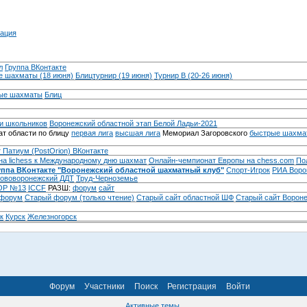
ация
л
Группа ВКонтакте
 шахматы (18 июня)
Блицтурнир (19 июня)
Турнир B (20-26 июня)
ые шахматы
Блиц
и школьников
Воронежский областной этап Белой Ладьи-2021
т области по блицу
первая лига
высшая лига
Мемориал Загоровского
быстрые шахма
 Патиум (PostOrion) ВКонтакте
на lichess к Международному дню шахмат
Онлайн-чемпионат Европы на chess.com
По
уппа ВКонтакте "Воронежский областной шахматный клуб"
Спорт-Игрок
РИА Воро
ововоронежский ДДТ
Труд-Черноземье
Р №13
ICCF
РАЗШ:
форум
сайт
 форум
Cтарый форум (только чтение)
Старый сайт областной ШФ
Старый сайт Ворон
к
Курск
Железногорск
Форум
Участники
Поиск
Регистрация
Войти
Активные темы