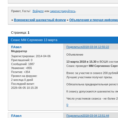
Привет, Гость!
Войдите
или
зарегистрируйтесь
.
»
Воронежский шахматный форум
»
Объявления и прочая информ
Страница:
1
Сеанс ММ Сергиенко 13 марта
ПАвел
Поделиться
2018-03-04 12:55:22
Модератор
Объявление
Зарегистрирован
: 2014-04-06
Приглашений:
0
13 марта 2018 в 15.30
в ВОШК состои
Сообщений:
1887
Сеанс проведет
ММ Сергиенко Серг
Уважение:
+855
Позитив:
+354
Взнос за участие в сеансе 200 рублей
Провел на форуме:
Лучшие участники получат призы.
2 месяца 0 дней
Последний визит:
Обязательна предварительная регист
2026-06-05 10:15:28
К сеансу допускаются шахматисты лю
Число участников сеанса - не более 2
0
ПАвел
Поделиться
2018-03-04 13:51:44