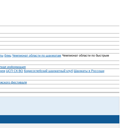
ты
блиц
Чемпионат области по шахматам
Чемпионат области по быстрым
лная информация
неж
ЦСП СК ВО
Борисоглебский шахматный клуб
Шахматы в Россоши
ежского фестиваля