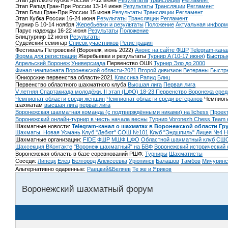
Этап Детского Кубка России 7-12 июня
Результаты
Трансляции
Регламент
Этап Рапид Гран-При России 13-14 июня
Результаты
Трансляции
Регламент
Этап Блиц Гран-При России 15 июня
Результаты
Трансляции
Регламент
Этап Кубка России 16-24 июня
Результаты
Трансляции
Регламент
Турнир Б 10-14 ноября
Жеребьевки и результаты
Положение
Актуальная информ
Парус надежды 16-22 июня
Результаты
Положение
Блицтурнир 12 июня
Результаты
Судейский семинар
Список участников
Регистрация
Фестиваль Петровский (Воронеж, июнь 2022)
Анонс на сайте ФШР
Telegram-кана
Форма для регистрации
Жеребьевки и результаты
Турнир A (10-17 июня)
Быстрые
Апрельский Воронеж
Универсиада
Первенство ОШК
Турнир Эло до 2000
Финал чемпионата Воронежской области-2021
Второй дивизион
Ветераны
Быстр
Юниорские первенства области-2021
Классика
Рапид
Блиц
Первенство областного шахматного клуба
Высшая лига
Первая лига
V летняя Спартакиада молодёжи, II этап (ЦФО) 18-23
Первенство Воронежа сред
Чемпионат области среди женщин
Чемпионат области среди ветеранов
Чемпиона
шахматам
высшая лига
первая лига
Воронежская шахматная команда (с подтверждёнными никами) на lichess
Проект
Воронежский онлайн-турнир в честь начала весны
Турнир Voronezh Chess Team 
Шахматные новости:
Telegram-канал о шахматах в Воронежской области
Гр
Шахматы. Новая Усмань
Клуб "Дебют" СОШ №101
Клуб "Эндшпиль" Лицея №4
Н
Шахматные организации:
FIDE
ФШР
МШФ ЦФО
Областной шахматный клуб
СШО
Шахсекция ВКонтакте
"Воронеж шахматный" на БВФ
Воронежский исторический
Воронежская область в базе соревнований РШФ:
Турниры
Шахматисты
Соседи:
Липецк
Елец
Белгород
Алексеевка
Урюпинск
Балашов
Тамбов
Мичуринс
Альтернативно одаренные:
Раецкий&Беляев
Те же и Яриков
Воронежский шахматный форум