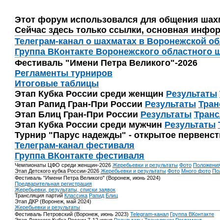
Этот форум использовался для общения шах
Сейчас здесь только ссылки, основная инфор
Телеграм-канал о шахматах в Воронежской о
Группа ВКонтакте Воронежского областного 
Фестиваль "Имени Петра Великого"-2026
Регламенты турниров
Итоговые таблицы
Этап Кубка России среди женщин
Результаты
Этап Рапид Гран-При России
Результаты
Тран
Этап Блиц Гран-При России
Результаты
Транс
Этап Кубка России среди мужчин
Результаты
Турнир "Парус надежды" - открытое первенс
Телеграм-канал фестиваля
Группа ВКонтакте фестиваля
Чемпионаты ЦФО среди женщин-2026
Жеребьевки и результаты
Фото
Положени
Этап Детского кубка России-2026
Жеребьевки и результаты
Фото
Много фото
По
Фестиваль "Имени Петра Великого" (Воронеж, июнь 2024)
Предварительная регистрация
Жеребьевки, результаты, списки заявок
Трансляция партий
Классика
Рапид
Блиц
Этап ДКР (Воронеж, май 2024)
Жеребьевки и результаты
Фестиваль Петровский (Воронеж, июнь 2023)
Telegram-канал
Группа ВКонтакте