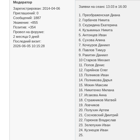
Модератор
Заявки на сеанс 13.03 в 16.00
Зарегистрирован
: 2014-04-06
Приглашений:
0
1. Преображенская Диана
Сообщений:
1887
2. Горбачев Никита
Уважение:
+855
3. Скуридина Екатерина
Позитив:
+354
4. Кузьминых Никита
Провел на форуме:
5. Антонцев Иван
2 месяца 0 дней
6. Сухова Алина
Последний визит:
7. Кочкуров Даниил
2026-06-05 10:15:28
8. Павлов Тимур
9. Ракитин Даниил
10 Старков Михаил
11. Попов Денис
12. Горяйнов Олег
13. Полников Иван
14. Полникова Дарья
15. Мокин Максим
16. Никитенко Милана
17. Исакова Анна
18. Стражников Матвей
19. Ловчиков
20. Полухин Артем
21. Сосновский Дмитрий
22. Горюнов Владислав
23. Зелепукин Иван
24. Кузнецов Иван
25.