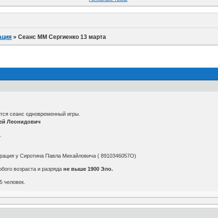
ация
»
Сеанс ММ Сергиенко 13 марта
тся сеанс одновременный игры.
ей Леонидович
.
рация у Сиротина Павла Михайловича ( 8910346057O)
бого возраста и разряда
не выше 1900 Эло.
5 человек.