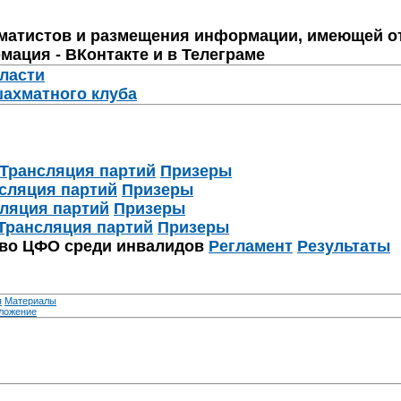
матистов и размещения информации, имеющей о
мация - ВКонтакте и в Телеграме
бласти
шахматного клуба
Трансляция партий
Призеры
сляция партий
Призеры
ляция партий
Призеры
Трансляция партий
Призеры
тво ЦФО среди инвалидов
Регламент
Результаты
я
Материалы
ложение