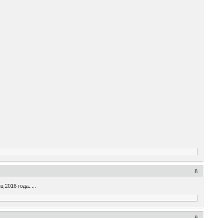
8
2016 года.....
9