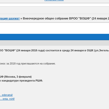
рация шахмат
»
Внеочередное общее собрание ВРОО "ВОШФ" (24 января 2
 "ВОШФ" (24 января 2018 года) состоится в среду 24 января в ОШК (ул.Энгельс
нос за 2018 год приглашаются на собрание.
РШФ (Москва, 3 февраля)
 кандидатуре президента РШФ.
 ederatsii/
 … enta_rshf/