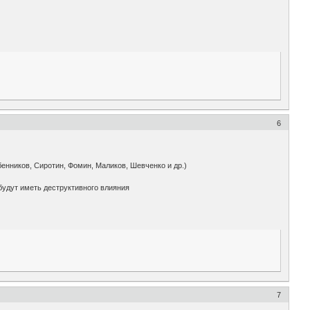
6
бенников, Сиротин, Фомин, Маликов, Шевченко и др.)
будут иметь деструктивного влияния
7