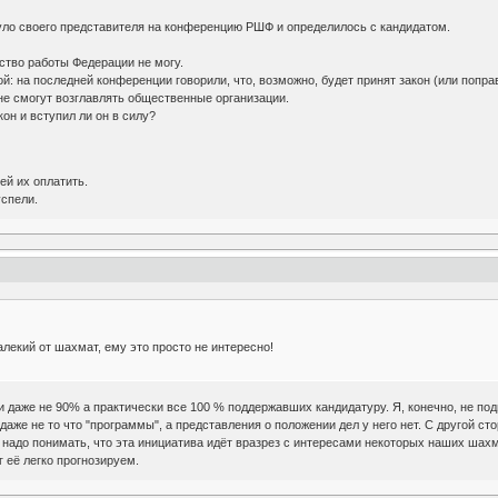
ло своего представителя на конференцию РШФ и определилось с кандидатом.
ство работы Федерации не могу.
: на последней конференции говорили, что, возможно, будет принят закон (или поправ
не смогут возглавлять общественные организации.
кон и вступил ли он в силу?
ей их оплатить.
успели.
алекий от шахмат, ему это просто не интересно!
, и даже не 90% а практически все 100 % поддержавших кандидатуру. Я, конечно, не по
аже не то что "программы", а представления о положении дел у него нет. С другой стор
 надо понимать, что эта инициатива идёт вразрез с интересами некоторых наших шах
г её легко прогнозируем.