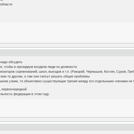
 области
 надо обсудить
я, чтобы в президиум входили люди по должности
изаторов соревнований, школ, выездов и т.п. (Раецкий, Чернышов, Костин, Суров, Гре
с кем-то другим, а там они смогут решать общие проблемы
ишком узким, то объективно существующие трения между его отдельными членами не 
, первоочередной
ельность федерации в этом году