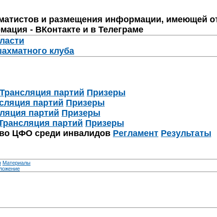
матистов и размещения информации, имеющей о
мация - ВКонтакте и в Телеграме
бласти
шахматного клуба
Трансляция партий
Призеры
сляция партий
Призеры
ляция партий
Призеры
Трансляция партий
Призеры
тво ЦФО среди инвалидов
Регламент
Результаты
я
Материалы
ложение