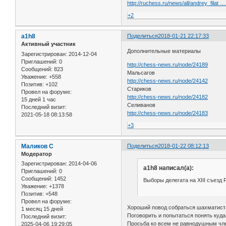
http://ruchess.ru/news/all/andrey_filat …
+2
a1h8
Поделиться
2018-01-21 22:17:33
Активный участник
Дополнительные материалы
Зарегистрирован
: 2014-12-04
Приглашений:
0
http://chess-news.ru/node/24189
Сообщений:
823
Мальсагов
Уважение:
+558
http://chess-news.ru/node/24142
Позитив:
+102
Стариков
Провел на форуме:
http://chess-news.ru/node/24182
15 дней 1 час
Селиванов
Последний визит:
http://chess-news.ru/node/24183
2021-05-18 08:13:58
+3
Маликов С
Поделиться
2018-01-22 08:12:13
Модератор
Зарегистрирован
: 2014-04-06
a1h8 написал(а):
Приглашений:
0
Сообщений:
1452
Выборы делегата на XIII съезд
Уважение:
+1378
Позитив:
+548
Провел на форуме:
Хороший повод собраться шахматиста
1 месяц 15 дней
Поговорить и попытаться понять куда
Последний визит:
Просьба ко всем не равнодушным чле
2025-04-06 19:29:05