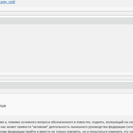
 enty_rshf/
 РШФ
м и, помимо основного вопроса обозначенного в повестке, поднять, волнующий на с
 нас может привести "активная" деятельность нынешнего руководства федерации (хоте
нам федерации прийти и вместе не только повлиять, но и попытаться изменить эту с