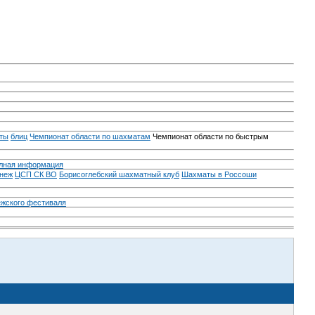
ты
блиц
Чемпионат области по шахматам
Чемпионат области по быстрым
лная информация
неж
ЦСП СК ВО
Борисоглебский шахматный клуб
Шахматы в Россоши
ежского фестиваля