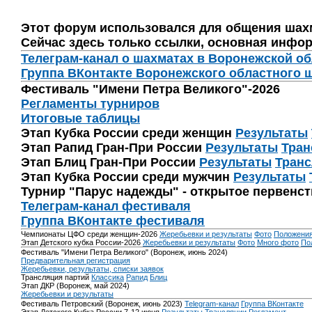
Этот форум использовался для общения шах
Сейчас здесь только ссылки, основная инфор
Телеграм-канал о шахматах в Воронежской о
Группа ВКонтакте Воронежского областного 
Фестиваль "Имени Петра Великого"-2026
Регламенты турниров
Итоговые таблицы
Этап Кубка России среди женщин
Результаты
Этап Рапид Гран-При России
Результаты
Тран
Этап Блиц Гран-При России
Результаты
Транс
Этап Кубка России среди мужчин
Результаты
Турнир "Парус надежды" - открытое первенс
Телеграм-канал фестиваля
Группа ВКонтакте фестиваля
Чемпионаты ЦФО среди женщин-2026
Жеребьевки и результаты
Фото
Положени
Этап Детского кубка России-2026
Жеребьевки и результаты
Фото
Много фото
По
Фестиваль "Имени Петра Великого" (Воронеж, июнь 2024)
Предварительная регистрация
Жеребьевки, результаты, списки заявок
Трансляция партий
Классика
Рапид
Блиц
Этап ДКР (Воронеж, май 2024)
Жеребьевки и результаты
Фестиваль Петровский (Воронеж, июнь 2023)
Telegram-канал
Группа ВКонтакте