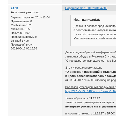
a1h8
Поделиться
2018-01-23 01:42:08
Активный участник
Зарегистрирован
: 2014-12-04
Иван написал(а):
Приглашений:
0
Сообщений:
823
Для меня первоочередной вопрос
Уважение:
+558
в соответствии с которым
чино
Позитив:
+102
Ну и собственно вопрос: принят
Провел на форуме:
И если принят - что делать да
15 дней 1 час
Последний визит:
2021-05-18 08:13:58
Делегаты декабрьской конференции(0
зампреда облдумы Рудакова С.И., кас
"О государственных должностях в Во
Это к Федеральному закону
"О внесении изменений в отдельн
в целях совершенствования госуд
от 03.04.2017 N 64-ФЗ (последняя ред
Вот закон,утвержденный облдумой и 
http://217.25.235.148/vi_soz/zakon/166
Таким образом,
с 11.12.17.
заместитель руководителя аппарата 
не вправе участвовать в управле
и, соответственно, с 11.12.17 у ВРО