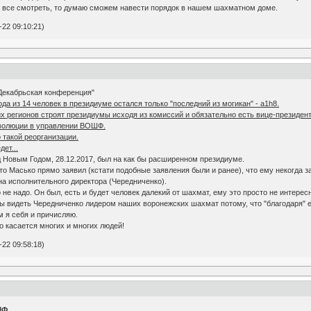
то все смотреть, то думаю сможем навести порядок в нашем шахматном доме.
22 09:10:21)
"Декабрьская конференция"
да из 14 человек в президиуме остался только "последний из могикан" - a1h8.
 регионов строят президиумы исходя из комиссий и обязательно есть вице-президен
еволюции в управлении ВОШФ.
 такой реорганизации.
ет...
д Новым Годом, 28.12.2017, был на как бы расширенном президиуме.
, что Масько прямо заявил (кстати подобные заявления были и ранее), что ему некогд
а исполнительного директора (Чередниченко).
о не надо. Он был, есть и будет человек далекий от шахмат, ему это просто не интерес
бы видеть Чередниченко лидером наших воронежских шахмат потому, что "благодаря" ем
м я себя и причисляю.
о касается многих и многих людей!
22 09:58:18)
ШФ