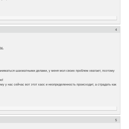
4
ты.
а заниматься шахматными делами, у меня мол своих проблем хватает, поэтому
но!
у у нас сейчас вот этот хаос и неопределенность происходит, а страдать как
5