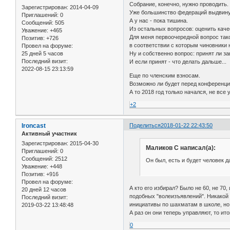
Собрание, конечно, нужно проводить.
Зарегистрирован
: 2014-04-09
Уже большинство федераций выдвину
Приглашений:
0
А у нас - пока тишина.
Сообщений:
505
Из остальных вопросов: оценить каче
Уважение:
+465
Для меня первоочередной вопрос такой
Позитив:
+726
в соответствии с которым чиновники 
Провел на форуме:
25 дней 5 часов
Ну и собственно вопрос: принят ли за
Последний визит:
И если принят - что делать дальше...
2022-08-15 23:13:59
Еще по членским взносам.
Возможно ли будет перед конференци
А то 2018 год только начался, не все 
+2
Ironcast
Поделиться
2018-01-22 22:43:50
Активный участник
Зарегистрирован
: 2015-04-30
Маликов С написал(а):
Приглашений:
0
Сообщений:
2512
Он был, есть и будет человек д
Уважение:
+448
Позитив:
+916
Провел на форуме:
А кто его избирал? Было не 60, не 70
20 дней 12 часов
подобных "волеизъявлений". Никакой д
Последний визит:
инициативы по шахматам в школе, но
2019-03-22 13:48:48
А раз он они теперь управляют, то ито
0