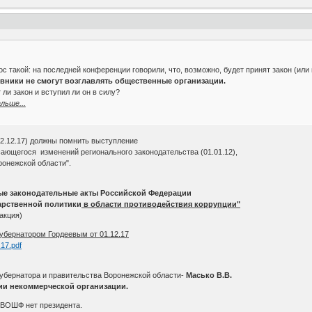
 такой: на последней конференции говорили, что, возможно, будет принят закон (или 
вники не смогут возглавлять общественные организации.
 ли закон и вступил ли он в силу?
льше...
2.12.17) должны помнить выступление
ающегося изменений регионального законодательства (01.01.12),
ронежской области".
ые законодательные акты Российской Федерации
арственной политики
в области противодействия коррупции"
акция)
губернатором Гордеевым от 01.12.17
z17.pdf
губернатора и правительства Воронежской области-
Масько В.В.
нии некоммерческой организации.
О ВОШФ нет президента.