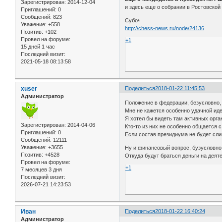
Зарегистрирован
: 2014-12-04
и здесь еще о собрании в Ростовской
Приглашений:
0
Сообщений:
823
Субоч
Уважение:
+558
http://chess-news.ru/node/24136
Позитив:
+102
Провел на форуме:
+1
15 дней 1 час
Последний визит:
2021-05-18 08:13:58
xuser
Поделиться
2018-01-22 11:45:53
Администратор
Положение в федерации, безусловно,
Мне не кажется особенно удачной иде
Я хотел бы видеть там активных орган
Зарегистрирован
: 2014-04-06
Кто-то из них не особенно общается 
Приглашений:
0
Если состав президиума не будет сл
Сообщений:
12111
Уважение:
+3655
Ну и финансовый вопрос, бузусловно
Позитив:
+4528
Откуда будут браться деньги на деят
Провел на форуме:
+1
7 месяцев 3 дня
Последний визит:
2026-07-21 14:23:53
Иван
Поделиться
2018-01-22 16:40:24
Администратор