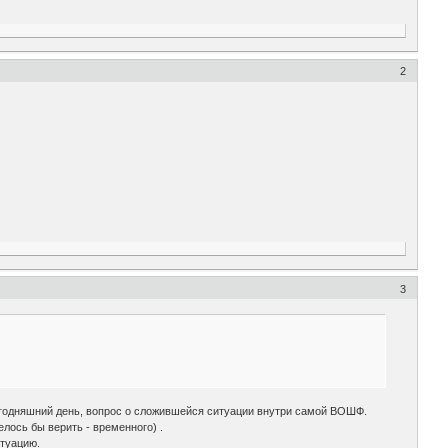
2
3
егодняшний день, вопрос о сложившейся ситуации внутри самой ВОШФ.
лось бы верить - временного) .
итуацию.