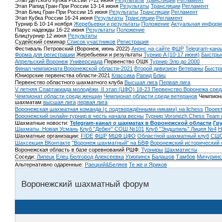
Этап Детского Кубка России 7-12 июня
Результаты
Трансляции
Регламент
Этап Рапид Гран-При России 13-14 июня
Результаты
Трансляции
Регламент
Этап Блиц Гран-При России 15 июня
Результаты
Трансляции
Регламент
Этап Кубка России 16-24 июня
Результаты
Трансляции
Регламент
Турнир Б 10-14 ноября
Жеребьевки и результаты
Положение
Актуальная информ
Парус надежды 16-22 июня
Результаты
Положение
Блицтурнир 12 июня
Результаты
Судейский семинар
Список участников
Регистрация
Фестиваль Петровский (Воронеж, июнь 2022)
Анонс на сайте ФШР
Telegram-кана
Форма для регистрации
Жеребьевки и результаты
Турнир A (10-17 июня)
Быстрые
Апрельский Воронеж
Универсиада
Первенство ОШК
Турнир Эло до 2000
Финал чемпионата Воронежской области-2021
Второй дивизион
Ветераны
Быстр
Юниорские первенства области-2021
Классика
Рапид
Блиц
Первенство областного шахматного клуба
Высшая лига
Первая лига
V летняя Спартакиада молодёжи, II этап (ЦФО) 18-23
Первенство Воронежа сред
Чемпионат области среди женщин
Чемпионат области среди ветеранов
Чемпиона
шахматам
высшая лига
первая лига
Воронежская шахматная команда (с подтверждёнными никами) на lichess
Проект
Воронежский онлайн-турнир в честь начала весны
Турнир Voronezh Chess Team 
Шахматные новости:
Telegram-канал о шахматах в Воронежской области
Гр
Шахматы. Новая Усмань
Клуб "Дебют" СОШ №101
Клуб "Эндшпиль" Лицея №4
Н
Шахматные организации:
FIDE
ФШР
МШФ ЦФО
Областной шахматный клуб
СШО
Шахсекция ВКонтакте
"Воронеж шахматный" на БВФ
Воронежский исторический
Воронежская область в базе соревнований РШФ:
Турниры
Шахматисты
Соседи:
Липецк
Елец
Белгород
Алексеевка
Урюпинск
Балашов
Тамбов
Мичуринс
Альтернативно одаренные:
Раецкий&Беляев
Те же и Яриков
Воронежский шахматный форум