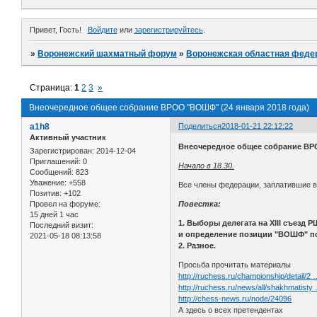
Привет, Гость!
Войдите
или
зарегистрируйтесь
.
»
Воронежский шахматный форум
»
Воронежская областная феде
Страница:
1
2
3
»
Внеочередное общее собрание ВРОО "ВОШФ" (24 января 2018 года)
a1h8
Поделиться
2018-01-21 22:12:22
Активный участник
Внеочередное общее собрание ВРОО
Зарегистрирован
: 2014-12-04
Приглашений:
0
Начало в 18.30.
Сообщений:
823
Уважение:
+558
Все члены федерации, заплатившие вз
Позитив:
+102
Провел на форуме:
Повестка:
15 дней 1 час
1. Выборы делегата на XIII съезд 
Последний визит:
и определение позиции "ВОШФ" по
2021-05-18 08:13:58
2. Разное.
Просьба прочитать материалы
http://ruchess.ru/championship/detail/2 …
http://ruchess.ru/news/all/shakhmatisty
http://chess-news.ru/node/24096
А здесь о всех претендентах