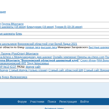
ация
л
Группа ВКонтакте
 шахматы (18 июня)
Блицтурнир (19 июня)
Турнир B (20-26 июня)
ые шахматы
Блиц
и школьников
Воронежский областной этап Белой Ладьи-2021
т области по блицу
первая лига
высшая лига
Мемориал Загоровского
быстрые шахма
 Патиум (PostOrion) ВКонтакте
на lichess к Международному дню шахмат
Онлайн-чемпионат Европы на chess.com
По
уппа ВКонтакте "Воронежский областной шахматный клуб"
Спорт-Игрок
РИА Воро
ововоронежский ДДТ
Труд-Черноземье
Р №13
ICCF
РАЗШ:
форум
сайт
 форум
Cтарый форум (только чтение)
Старый сайт областной ШФ
Старый сайт Ворон
к
Курск
Железногорск
Форум
Участники
Поиск
Регистрация
Войти
Активные темы