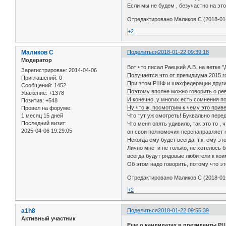
Если мы не будем , безучастно на э
Отредактировано Маликов С (2018-01-
+2
Маликов С
Поделиться
2018-01-22 09:39:18
Модератор
Вот что писал Раецкий А.В. на ветке 
Зарегистрирован
: 2014-04-06
Получается что от президиума 2015 го
Приглашений:
0
При этом РШФ и шахфедерации других
Сообщений:
1452
Поэтому вполне можно говорить о р
Уважение:
+1378
И конечно, у многих есть сомнения по
Позитив:
+548
Ну что ж, посмотрим к чему это привед
Провел на форуме:
1 месяц 15 дней
Что тут уж смотреть! Буквально пере
Последний визит:
Что меня опять удивило, так это то 
2025-04-06 19:29:05
он свои полномочия перенаправляет н
Некогда ему будет всегда, т.к. ему эт
Лично мне и не только, не хотелось 
всегда будут рядовые любители к кои
Об этом надо говорить, потому что эт
Отредактировано Маликов С (2018-01-
+2
a1h8
Поделиться
2018-01-22 09:55:39
Активный участник
Еще о кандидатах в президенты Р