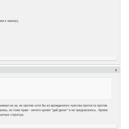
ки к закону),
8
днимал ни за, не против хотя бы из врожденного чувства протеста против
оны, он тоже прав-- ничего кроме "дай денег" и не предлагалось.. Кроме
матных структур.