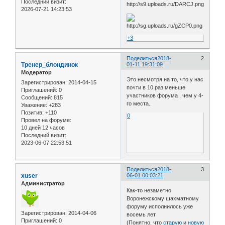
Последний визит:
2026-07-21 14:23:53
+3
Поделиться
2018-
2
Тренер_блондинок
01-11 19:31:09
Модератор
Это несмотря на то, что у нас
Зарегистрирован
: 2014-04-15
почти в 10 раз меньше
Приглашений:
0
участников форума , чем у 4-
Сообщений:
815
го места..
Уважение:
+283
Позитив:
+110
0
Провел на форуме:
10 дней 12 часов
Последний визит:
2023-06-07 22:53:51
Поделиться
2018-
3
xuser
06-01 00:03:21
Администратор
Как-то незаметно
Воронежскому шахматному
форуму исполнилось уже
Зарегистрирован
: 2014-04-06
восемь лет
Приглашений:
0
(Понятно, что
старую
и
новую