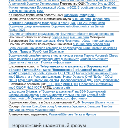
Апрельский Воронеж
Универсиада
Первенство ОШК
Турнир Эло до 2000
Финал чемпионата Воронежской области-2021
Второй дивизион
Ветераны
Быстрые шахматы
Блиц
Юниорские первенства области-2021
Классика
Рапид
Блиц
Первенство областного шахматного клуба
Высшая лига
Первая лига
V летняя Спартакиада молодёжи, II этап (ЦФО) 18-23
Первенство
Воронежа среди школьников
Воронежский областной этап Белой
Ладьи-2021
Чемпионат области среди женщин
Чемпионат области среди ветеранов
Чемпионат области по блицу
первая лига
высшая лига
Мемориал
Загоровского
быстрые шахматы
блиц
Чемпионат области по шахматам
Чемпионат области по быстрым шахматам
высшая лига
первая лига
Воронежская шахматная команда (с подтверждёнными никами) на lichess
Проект Патиум (PostOrion) ВКонтакте
Воронежский онлайн-турнир в честь начала весны
Турнир Voronezh Chess
Team на lichess к Международному дню шахмат
Онлайн-чемпионат
Европы на chess.com
Полная информация
Шахматные новости:
Telegram-канал о шахматах в Воронежской
области
Группа ВКонтакте "Воронежский областной шахматный
клуб"
Спорт-Игрок
РИА Воронеж
ЦСП СК ВО
Борисоглебский шахматный
клуб
Шахматы в Россоши
Шахматы. Новая Усмань
Клуб "Дебют" СОШ
№101
Клуб "Эндшпиль" Лицея №4
Нововоронежский ДДТ
Труд-Черноземье
Шахматные организации:
FIDE
ФШР
МШФ ЦФО
Областной шахматный
клуб
СШОР №13
ICCF
РАЗШ:
форум
сайт
Шахсекция ВКонтакте
"Воронеж шахматный" на БВФ
Воронежский
исторический форум
Cтарый форум (только чтение)
Старый сайт
областной ШФ
Старый сайт Воронежского фестиваля
Воронежская область в базе соревнований РШФ:
Турниры
Шахматисты
Соседи:
Липецк
Елец
Белгород
Алексеевка
Урюпинск
Балашов
Тамбов
Мичуринск
Курск
Железногорск
Альтернативно одаренные:
Раецкий&Беляев
Те же и Яриков
Воронежский шахматный форум