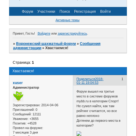
Форум
Участники
Поиск
Регистрация
Войти
Активные темы
Привет, Гость!
Войдите
или
зарегистрируйтесь
.
»
Воронежский шахматный форум
»
Сообщения
администрации
»
Хвастаемся!
Страница:
1
Хвастаемся!
Поделиться
2018-
1
xuser
01-11 19:04:53
Администратор
Форум вышел на третье
место в системе форумов
mybb.ru в категории Спорт!
Зарегистрирован
: 2014-04-06
Не сумел найти, как там
Приглашений:
0
рейтинг считается, но все
Сообщений:
12111
равно неплохо
Уважение:
+3655
Дотянем до первого места в
Позитив:
+4528
категории?
Провел на форуме:
7 месяцев 3 дня