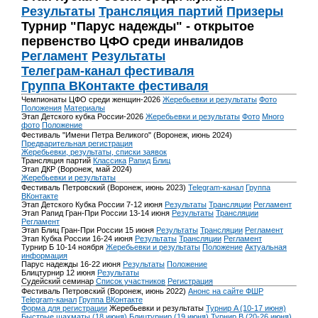
Результаты
Трансляция партий
Призеры
Турнир "Парус надежды" - открытое
первенство ЦФО среди инвалидов
Регламент
Результаты
Телеграм-канал фестиваля
Группа ВКонтакте фестиваля
Чемпионаты ЦФО среди женщин-2026
Жеребьевки и результаты
Фото
Положения
Материалы
Этап Детского кубка России-2026
Жеребьевки и результаты
Фото
Много
фото
Положение
Фестиваль "Имени Петра Великого" (Воронеж, июнь 2024)
Предварительная регистрация
Жеребьевки, результаты, списки заявок
Трансляция партий
Классика
Рапид
Блиц
Этап ДКР (Воронеж, май 2024)
Жеребьевки и результаты
Фестиваль Петровский (Воронеж, июнь 2023)
Telegram-канал
Группа
ВКонтакте
Этап Детского Кубка России 7-12 июня
Результаты
Трансляции
Регламент
Этап Рапид Гран-При России 13-14 июня
Результаты
Трансляции
Регламент
Этап Блиц Гран-При России 15 июня
Результаты
Трансляции
Регламент
Этап Кубка России 16-24 июня
Результаты
Трансляции
Регламент
Турнир Б 10-14 ноября
Жеребьевки и результаты
Положение
Актуальная
информация
Парус надежды 16-22 июня
Результаты
Положение
Блицтурнир 12 июня
Результаты
Судейский семинар
Список участников
Регистрация
Фестиваль Петровский (Воронеж, июнь 2022)
Анонс на сайте ФШР
Telegram-канал
Группа ВКонтакте
Форма для регистрации
Жеребьевки и результаты
Турнир A (10-17 июня)
Быстрые шахматы (18 июня)
Блицтурнир (19 июня)
Турнир B (20-26 июня)