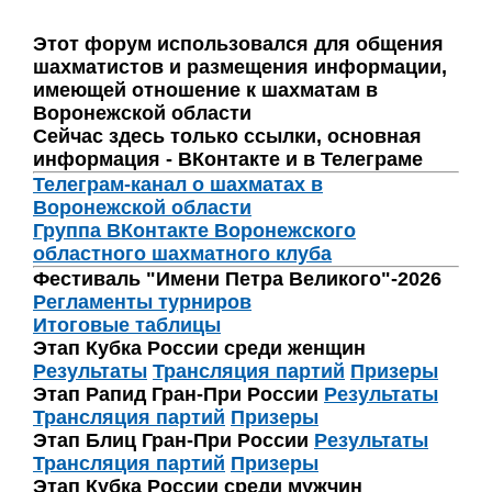
Этот форум использовался для общения
шахматистов и размещения информации,
имеющей отношение к шахматам в
Воронежской области
Сейчас здесь только ссылки, основная
информация - ВКонтакте и в Телеграме
Телеграм-канал о шахматах в
Воронежской области
Группа ВКонтакте Воронежского
областного шахматного клуба
Фестиваль "Имени Петра Великого"-2026
Регламенты турниров
Итоговые таблицы
Этап Кубка России среди женщин
Результаты
Трансляция партий
Призеры
Этап Рапид Гран-При России
Результаты
Трансляция партий
Призеры
Этап Блиц Гран-При России
Результаты
Трансляция партий
Призеры
Этап Кубка России среди мужчин