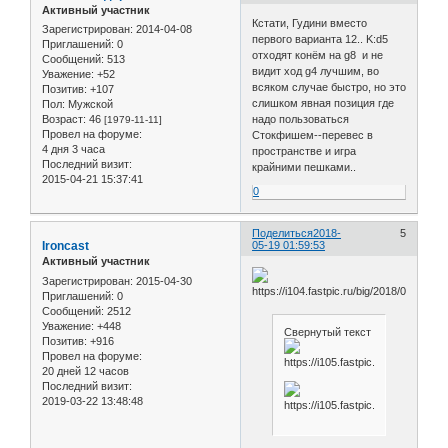
Активный участник
Кстати, Гудини вместо
Зарегистрирован
: 2014-04-08
первого варианта 12.. K:d5
Приглашений:
0
отходят конём на g8 и не
Сообщений:
513
видит ход g4 лучшим, во
Уважение:
+52
всяком случае быстро, но это
Позитив:
+107
слишком явная позиция где
Пол:
Мужской
Возраст:
46
надо пользоваться
[1979-11-11]
Провел на форуме:
Стокфишем--перевес в
4 дня 3 часа
пространстве и игра
Последний визит:
крайними пешками..
2015-04-21 15:37:41
0
Поделиться
2018-
5
Ironcast
05-19 01:59:53
Активный участник
Зарегистрирован
: 2015-04-30
Приглашений:
0
Сообщений:
2512
Уважение:
+448
Свернутый текст
Позитив:
+916
Провел на форуме:
20 дней 12 часов
Последний визит:
2019-03-22 13:48:48