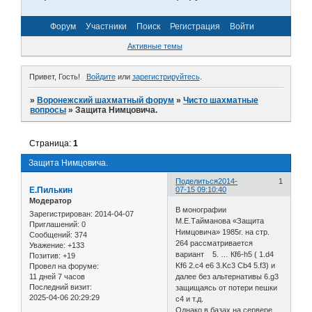
Форум
Участники
Поиск
Регистрация
Войти
Активные темы
Привет, Гость!
Войдите
или
зарегистрируйтесь
.
»
Воронежский шахматный форум
»
Чисто шахматные
вопросы
»
Защита Нимцовича.
Страница:
1
Защита Нимцовича.
Поделиться
2014-
1
Е.Пилькин
07-15 09:10:40
Модератор
В монографии
Зарегистрирован
: 2014-04-07
М.Е.Тайманова «Защита
Приглашений:
0
Нимцовича» 1985г. на стр.
Сообщений:
374
264 рассматривается
Уважение:
+133
вариант 5. … Кf6-h5 ( 1.d4
Позитив:
+19
Kf6 2.c4 e6 3.Kc3 Cb4 5.f3) и
Провел на форуме:
11 дней 7 часов
далее без альтернативы 6.g3
Последний визит:
защищаясь от потери пешки
2025-04-06 20:29:29
c4 и т.д.
Однако в базах на сервере