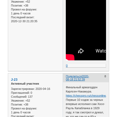
Уважение:
+52
Позитив:
+38
Провел на форуме:
1 день 0 часов
Последний визит:
2020-12-30 21:20:35
0
Поделиться
2020-
8
J-23
08-18 21:52:39
Активный участник
Финальный армагеддон
Зарегистрирован
: 2020-04-16
Карлсен-Накамура.
Приглашений:
0
https://chesspro.ru/chessonline/app2/3
Сообщений:
137
Первые 10 ходов за черных
Уважение:
+52
впервые исполнил сам Хосе-
Позитив:
+38
Рауль Капабланка в 1929
Провел на форуме:
1 день 0 часов
году, я так смотрел и думал,
Последний визит:
ну это же где-то в 60-х