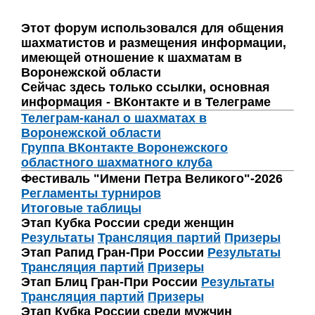
Этот форум использовался для общения
шахматистов и размещения информации,
имеющей отношение к шахматам в
Воронежской области
Сейчас здесь только ссылки, основная
информация - ВКонтакте и в Телеграме
Телеграм-канал о шахматах в
Воронежской области
Группа ВКонтакте Воронежского
областного шахматного клуба
Фестиваль "Имени Петра Великого"-2026
Регламенты турниров
Итоговые таблицы
Этап Кубка России среди женщин
Результаты
Трансляция партий
Призеры
Этап Рапид Гран-При России
Результаты
Трансляция партий
Призеры
Этап Блиц Гран-При России
Результаты
Трансляция партий
Призеры
Этап Кубка России среди мужчин