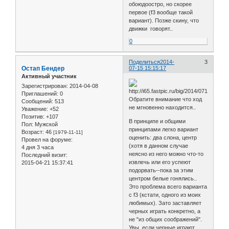
обоюдоостро, но скорее
первое (f3 вообще такой
вариант). Позже скину, что
движки говорят..
0
Поделиться
2014-
3
Остап Бендер
07-15 15:15:17
Активный участник
Зарегистрирован
: 2014-04-08
Приглашений:
0
Обратите внимание что ход
Сообщений:
513
не мгновенно находится..
Уважение:
+52
Позитив:
+107
В принципе и общими
Пол:
Мужской
принципами легко вариант
Возраст:
46
[1979-11-11]
оценить: два слона, центр
Провел на форуме:
(хотя в данном случае
4 дня 3 часа
неясно из него можно что-то
Последний визит:
извлечь или его успеют
2015-04-21 15:37:41
подорвать--пока за этим
центром белые гонялись..
Это проблема всего варианта
с f3 (кстати, одного из моих
любимых). Зато заставляет
черных играть конкретно, а
не "из общих соображений".
Увы, если черные играют