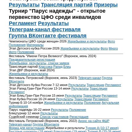
Результаты
Трансляция партий
Призеры
Турнир "Парус надежды" - открытое
первенство ЦФО среди инвалидов
Регламент
Результаты
Телеграм-канал фестиваля
Группа ВКонтакте фестиваля
Чемпионаты ЦФО среди женщин-2026
Жеребьевки и результаты
Фото
Положения
Материалы
Этап Детского кубка России-2026
Жеребьевки и результаты
Фото
Много
фото
Положение
Фестиваль "Имени Петра Великого" (Воронеж, июнь 2024)
Предварительная регистрация
Жеребьевки, результаты, списки заявок
Трансляция партий
Классика
Рапид
Блиц
Этап ДКР (Воронеж, май 2024)
Жеребьевки и результаты
Фестиваль Петровский (Воронеж, июнь 2023)
Telegram-канал
Группа
ВКонтакте
Этап Детского Кубка России 7-12 июня
Результаты
Трансляции
Регламент
Этап Рапид Гран-При России 13-14 июня
Результаты
Трансляции
Регламент
Этап Блиц Гран-При России 15 июня
Результаты
Трансляции
Регламент
Этап Кубка России 16-24 июня
Результаты
Трансляции
Регламент
Турнир Б 10-14 ноября
Жеребьевки и результаты
Положение
Актуальная
информация
Парус надежды 16-22 июня
Результаты
Положение
Блицтурнир 12 июня
Результаты
Судейский семинар
Список участников
Регистрация
Фестиваль Петровский (Воронеж, июнь 2022)
Анонс на сайте ФШР
Telegram-канал
Группа ВКонтакте
Форма для регистрации
Жеребьевки и результаты
Турнир A (10-17 июня)
Быстрые шахматы (18 июня)
Блицтурнир (19 июня)
Турнир B (20-26 июня)