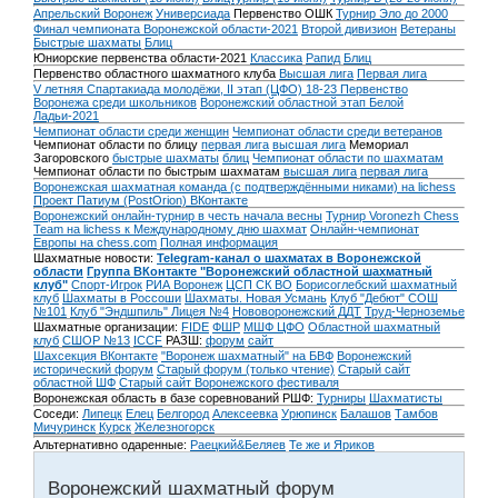
Апрельский Воронеж
Универсиада
Первенство ОШК
Турнир Эло до 2000
Финал чемпионата Воронежской области-2021
Второй дивизион
Ветераны
Быстрые шахматы
Блиц
Юниорские первенства области-2021
Классика
Рапид
Блиц
Первенство областного шахматного клуба
Высшая лига
Первая лига
V летняя Спартакиада молодёжи, II этап (ЦФО) 18-23
Первенство
Воронежа среди школьников
Воронежский областной этап Белой
Ладьи-2021
Чемпионат области среди женщин
Чемпионат области среди ветеранов
Чемпионат области по блицу
первая лига
высшая лига
Мемориал
Загоровского
быстрые шахматы
блиц
Чемпионат области по шахматам
Чемпионат области по быстрым шахматам
высшая лига
первая лига
Воронежская шахматная команда (с подтверждёнными никами) на lichess
Проект Патиум (PostOrion) ВКонтакте
Воронежский онлайн-турнир в честь начала весны
Турнир Voronezh Chess
Team на lichess к Международному дню шахмат
Онлайн-чемпионат
Европы на chess.com
Полная информация
Шахматные новости:
Telegram-канал о шахматах в Воронежской
области
Группа ВКонтакте "Воронежский областной шахматный
клуб"
Спорт-Игрок
РИА Воронеж
ЦСП СК ВО
Борисоглебский шахматный
клуб
Шахматы в Россоши
Шахматы. Новая Усмань
Клуб "Дебют" СОШ
№101
Клуб "Эндшпиль" Лицея №4
Нововоронежский ДДТ
Труд-Черноземье
Шахматные организации:
FIDE
ФШР
МШФ ЦФО
Областной шахматный
клуб
СШОР №13
ICCF
РАЗШ:
форум
сайт
Шахсекция ВКонтакте
"Воронеж шахматный" на БВФ
Воронежский
исторический форум
Cтарый форум (только чтение)
Старый сайт
областной ШФ
Старый сайт Воронежского фестиваля
Воронежская область в базе соревнований РШФ:
Турниры
Шахматисты
Соседи:
Липецк
Елец
Белгород
Алексеевка
Урюпинск
Балашов
Тамбов
Мичуринск
Курск
Железногорск
Альтернативно одаренные:
Раецкий&Беляев
Те же и Яриков
Воронежский шахматный форум