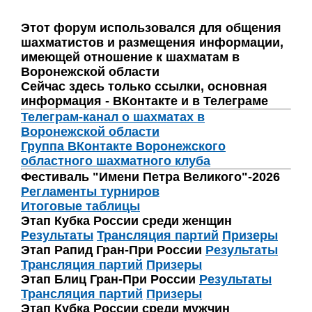
Этот форум использовался для общения
шахматистов и размещения информации,
имеющей отношение к шахматам в
Воронежской области
Сейчас здесь только ссылки, основная
информация - ВКонтакте и в Телеграме
Телеграм-канал о шахматах в
Воронежской области
Группа ВКонтакте Воронежского
областного шахматного клуба
Фестиваль "Имени Петра Великого"-2026
Регламенты турниров
Итоговые таблицы
Этап Кубка России среди женщин
Результаты
Трансляция партий
Призеры
Этап Рапид Гран-При России
Результаты
Трансляция партий
Призеры
Этап Блиц Гран-При России
Результаты
Трансляция партий
Призеры
Этап Кубка России среди мужчин