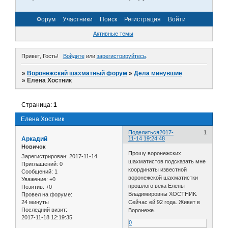
Форум
Участники
Поиск
Регистрация
Войти
Активные темы
Привет, Гость!
Войдите
или
зарегистрируйтесь
.
»
Воронежский шахматный форум
»
Дела минувшие
»
Елена Хостник
Страница:
1
Елена Хостник
Поделиться
2017-
1
Аркадий
11-14 19:24:48
Новичок
Прошу воронежских
Зарегистрирован
: 2017-11-14
шахматистов подсказать мне
Приглашений:
0
координаты известной
Сообщений:
1
воронежской шахматистки
Уважение:
+0
прошлого века Елены
Позитив:
+0
Владимировны ХОСТНИК.
Провел на форуме:
24 минуты
Сейчас ей 92 года. Живет в
Последний визит:
Воронеже.
2017-11-18 12:19:35
0