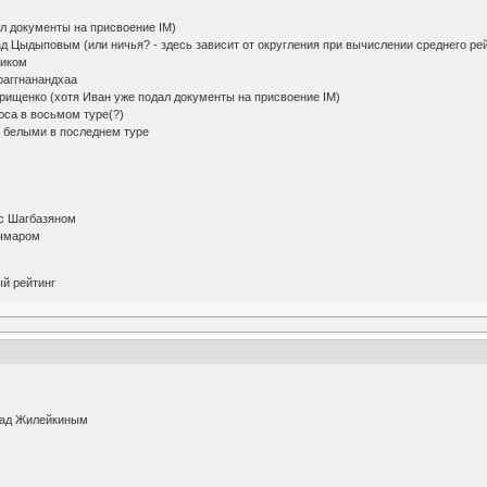
ал документы на присвоение IM)
д Цыдыповым (или ничья? - здесь зависит от округления при вычислении среднего рей
ником
раггнанандхаа
рищенко (хотя Иван уже подал документы на присвоение IM)
юса в восьмом туре(?)
м белыми в последнем туре
 с Шагбазяном
рчмаром
й рейтинг
над Жилейкиным