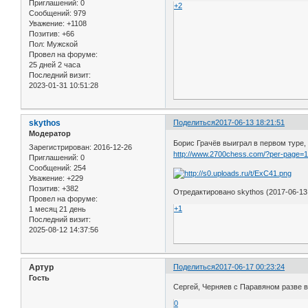
Приглашений:
0
+2
Сообщений:
979
Уважение:
+1108
Позитив:
+66
Пол:
Мужской
Провел на форуме:
25 дней 2 часа
Последний визит:
2023-01-31 10:51:28
skythos
Поделиться
2017-06-13 18:21:51
Модератор
Борис Грачёв выиграл в первом туре,
Зарегистрирован
: 2016-12-26
http://www.2700chess.com/?per-page=
Приглашений:
0
Сообщений:
254
Уважение:
+229
Позитив:
+382
Отредактировано skythos (2017-06-13 
Провел на форуме:
+1
1 месяц 21 день
Последний визит:
2025-08-12 14:37:56
Артур
Поделиться
2017-06-17 00:23:24
Гость
Сергей, Черняев с Паравяном разве 
0