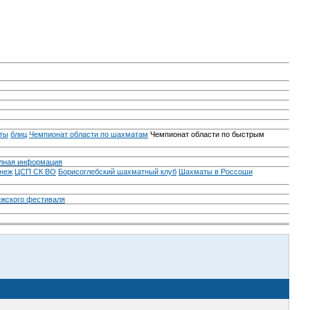
ты
блиц
Чемпионат области по шахматам
Чемпионат области по быстрым
лная информация
неж
ЦСП СК ВО
Борисоглебский шахматный клуб
Шахматы в Россоши
ежского фестиваля