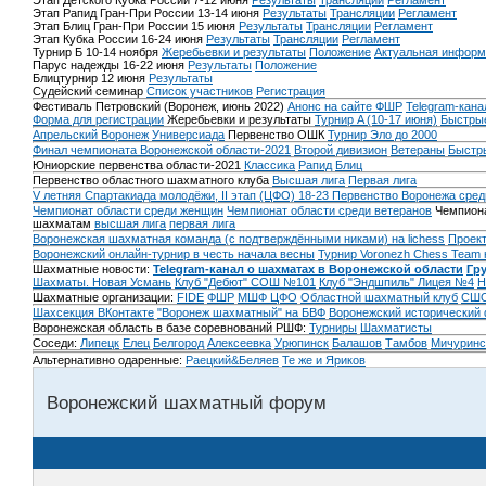
Этап Детского Кубка России 7-12 июня
Результаты
Трансляции
Регламент
Этап Рапид Гран-При России 13-14 июня
Результаты
Трансляции
Регламент
Этап Блиц Гран-При России 15 июня
Результаты
Трансляции
Регламент
Этап Кубка России 16-24 июня
Результаты
Трансляции
Регламент
Турнир Б 10-14 ноября
Жеребьевки и результаты
Положение
Актуальная информ
Парус надежды 16-22 июня
Результаты
Положение
Блицтурнир 12 июня
Результаты
Судейский семинар
Список участников
Регистрация
Фестиваль Петровский (Воронеж, июнь 2022)
Анонс на сайте ФШР
Telegram-кана
Форма для регистрации
Жеребьевки и результаты
Турнир A (10-17 июня)
Быстрые
Апрельский Воронеж
Универсиада
Первенство ОШК
Турнир Эло до 2000
Финал чемпионата Воронежской области-2021
Второй дивизион
Ветераны
Быстр
Юниорские первенства области-2021
Классика
Рапид
Блиц
Первенство областного шахматного клуба
Высшая лига
Первая лига
V летняя Спартакиада молодёжи, II этап (ЦФО) 18-23
Первенство Воронежа сред
Чемпионат области среди женщин
Чемпионат области среди ветеранов
Чемпиона
шахматам
высшая лига
первая лига
Воронежская шахматная команда (с подтверждёнными никами) на lichess
Проект
Воронежский онлайн-турнир в честь начала весны
Турнир Voronezh Chess Team 
Шахматные новости:
Telegram-канал о шахматах в Воронежской области
Гр
Шахматы. Новая Усмань
Клуб "Дебют" СОШ №101
Клуб "Эндшпиль" Лицея №4
Н
Шахматные организации:
FIDE
ФШР
МШФ ЦФО
Областной шахматный клуб
СШО
Шахсекция ВКонтакте
"Воронеж шахматный" на БВФ
Воронежский исторический
Воронежская область в базе соревнований РШФ:
Турниры
Шахматисты
Соседи:
Липецк
Елец
Белгород
Алексеевка
Урюпинск
Балашов
Тамбов
Мичуринс
Альтернативно одаренные:
Раецкий&Беляев
Те же и Яриков
Воронежский шахматный форум