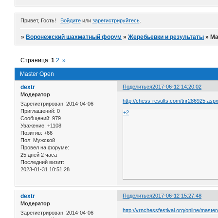
Привет, Гость!
Войдите
или
зарегистрируйтесь
.
»
Воронежский шахматный форум
»
Жеребьевки и результаты
»
Ma
Страница:
1
2
»
Master Open
dextr
Поделиться
2017-06-12 14:20:02
Модератор
http://chess-results.com/tnr286925.as
Зарегистрирован
: 2014-04-06
Приглашений:
0
+2
Сообщений:
979
Уважение:
+1108
Позитив:
+66
Пол:
Мужской
Провел на форуме:
25 дней 2 часа
Последний визит:
2023-01-31 10:51:28
dextr
Поделиться
2017-06-12 15:27:48
Модератор
http://vrnchessfestival.org/online/maste
Зарегистрирован
: 2014-04-06