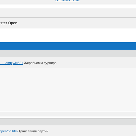
ster Open
px … amp;wi=821
Жеребьевка турнира
ropen/tfd.htm
Трансляция партий