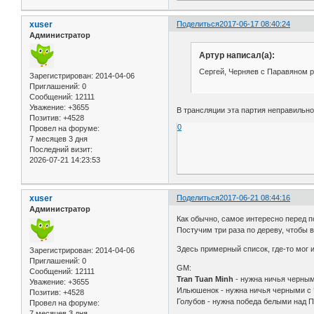
xuser
Поделиться
2017-06-17 08:40:24
Администратор
Артур написал(а):
Сергей, Черняев с Паравяном 
Зарегистрирован
: 2014-04-06
Приглашений:
0
Сообщений:
12111
Уважение:
+3655
В трансляции эта партия неправильно
Позитив:
+4528
0
Провел на форуме:
7 месяцев 3 дня
Последний визит:
2026-07-21 14:23:53
xuser
Поделиться
2017-06-21 08:44:16
Администратор
Как обычно, самое интересно перед п
Постучим три раза по дереву, чтобы
Здесь примерный список, где-то мог 
Зарегистрирован
: 2014-04-06
Приглашений:
0
GM:
Сообщений:
12111
Tran Tuan Minh
- нужна ничья черны
Уважение:
+3655
Ильюшенок - нужна ничья черными с
Позитив:
+4528
Голубов - нужна победа белыми над 
Провел на форуме:
7 месяцев 3 дня