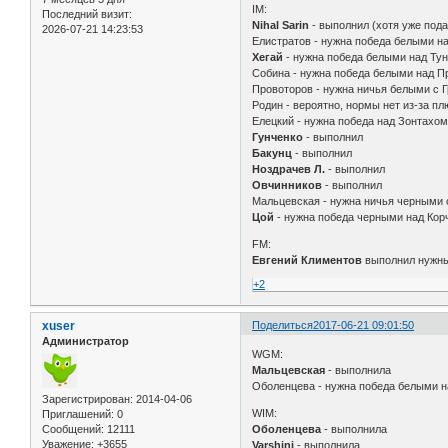
IM:
Последний визит:
Nihal Sarin
- выполнил (хотя уже под
2026-07-21 14:23:53
Елистратов - нужна победа белыми на
Хегай
- нужна победа белыми над Ту
Собина - нужна победа белыми над П
Провоторов - нужна ничья белыми с Г
Родин - вероятно, нормы нет из-за пл
Елецкий - нужна победа над Зонтахо
Гунченко
- выполнил
Бакунц
- выполнил
Ноздрачев Л.
- выполнил
Овчинников
- выполнил
Мальцевская - нужна ничья черными
Цой
- нужна победа черными над Ко
FM:
Евгений Климентов
выполнил нужны
+2
xuser
Поделиться
2017-06-21 09:01:50
Администратор
WGM:
Мальцевская
- выполнила
Оболенцева - нужна победа белыми 
Зарегистрирован
: 2014-04-06
WIM:
Приглашений:
0
Сообщений:
12111
Оболенцева
- выполнила
Уважение:
+3655
Varshini
- выполнила