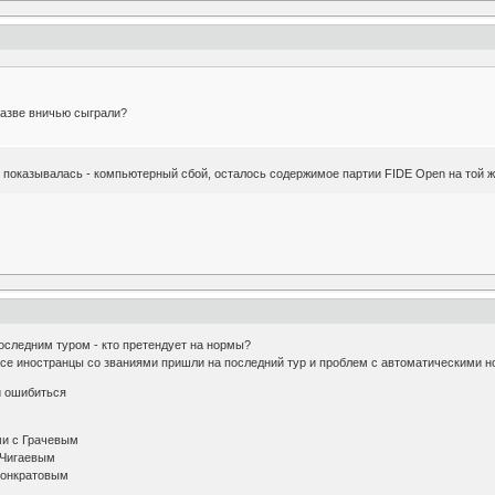
разве вничью сыграли?
 показывалась - компьютерный сбой, осталось содержимое партии FIDE Open на той ж
оследним туром - кто претендует на нормы?
 все иностранцы со званиями пришли на последний тур и проблем с автоматическими 
и ошибиться
ми с Грачевым
 Чигаевым
Понкратовым