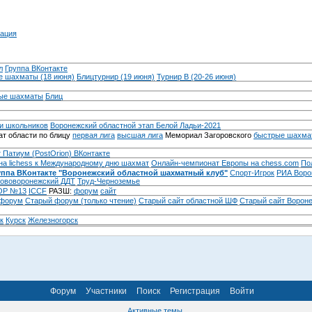
ация
л
Группа ВКонтакте
 шахматы (18 июня)
Блицтурнир (19 июня)
Турнир B (20-26 июня)
ые шахматы
Блиц
и школьников
Воронежский областной этап Белой Ладьи-2021
т области по блицу
первая лига
высшая лига
Мемориал Загоровского
быстрые шахма
 Патиум (PostOrion) ВКонтакте
на lichess к Международному дню шахмат
Онлайн-чемпионат Европы на chess.com
По
уппа ВКонтакте "Воронежский областной шахматный клуб"
Спорт-Игрок
РИА Воро
ововоронежский ДДТ
Труд-Черноземье
Р №13
ICCF
РАЗШ:
форум
сайт
 форум
Cтарый форум (только чтение)
Старый сайт областной ШФ
Старый сайт Ворон
к
Курск
Железногорск
Форум
Участники
Поиск
Регистрация
Войти
Активные темы