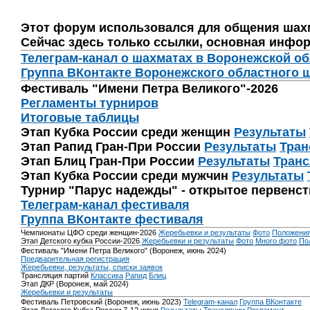
Этот форум использовался для общения шах
Сейчас здесь только ссылки, основная инфор
Телеграм-канал о шахматах в Воронежской о
Группа ВКонтакте Воронежского областного 
Фестиваль "Имени Петра Великого"-2026
Регламенты турниров
Итоговые таблицы
Этап Кубка России среди женщин
Результаты
Этап Рапид Гран-При России
Результаты
Тран
Этап Блиц Гран-При России
Результаты
Транс
Этап Кубка России среди мужчин
Результаты
Турнир "Парус надежды" - открытое первенс
Телеграм-канал фестиваля
Группа ВКонтакте фестиваля
Чемпионаты ЦФО среди женщин-2026
Жеребьевки и результаты
Фото
Положени
Этап Детского кубка России-2026
Жеребьевки и результаты
Фото
Много фото
По
Фестиваль "Имени Петра Великого" (Воронеж, июнь 2024)
Предварительная регистрация
Жеребьевки, результаты, списки заявок
Трансляция партий
Классика
Рапид
Блиц
Этап ДКР (Воронеж, май 2024)
Жеребьевки и результаты
Фестиваль Петровский (Воронеж, июнь 2023)
Telegram-канал
Группа ВКонтакте