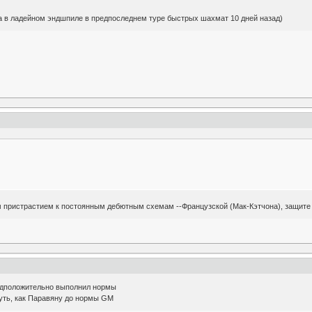
а в ладейном эндшпиле в предпоследнем туре быстрых шахмат 10 дней назад)
 пристрастием к постоянным дебютным схемам --Французской (Мак-Кэтчона), защите Н
едположительно выполнил нормы
уть, как Паравяну до нормы GM