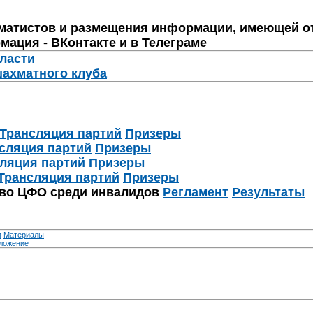
матистов и размещения информации, имеющей о
мация - ВКонтакте и в Телеграме
бласти
шахматного клуба
Трансляция партий
Призеры
сляция партий
Призеры
ляция партий
Призеры
Трансляция партий
Призеры
тво ЦФО среди инвалидов
Регламент
Результаты
я
Материалы
ложение