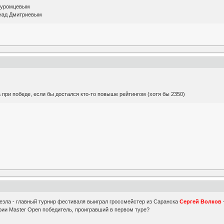
 Муромцевым
 над Дмитриевым
 при победе, если бы достался кто-то повыше рейтингом (хотя бы 2350)
езла - главный турнир фестиваля выиграл гроссмейстер из Саранска
Сергей Волков
рии Master Open победитель, проигравший в первом туре?