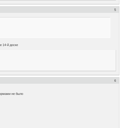
5
е 14-й доске
6
нормами не было