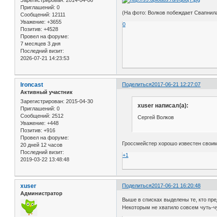
Приглашений:
0
(На фото: Волков побеждает Свапнил
Сообщений:
12111
Уважение:
+3655
0
Позитив:
+4528
Провел на форуме:
7 месяцев 3 дня
Последний визит:
2026-07-21 14:23:53
Ironcast
Поделиться
2017-06-21 12:27:07
Активный участник
Зарегистрирован
: 2015-04-30
xuser написал(а):
Приглашений:
0
Сообщений:
2512
Сергей Волков
Уважение:
+448
Позитив:
+916
Провел на форуме:
Гроссмейстер хорошо известен своим
20 дней 12 часов
Последний визит:
+1
2019-03-22 13:48:48
xuser
Поделиться
2017-06-21 16:20:48
Администратор
Выше в списках выделены те, кто пр
Некоторым не хватило совсем чуть-ч