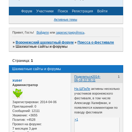
Форум
Участники
Поиск
Регистрация
Войти
Активные темы
Привет, Гость!
Войдите
или
зарегистрируйтесь
.
»
Воронежский шахматный форум
»
Пресса о фестивале
»
Шахматные сайты и форумы
Страница:
1
Шахматные сайты и форумы
Поделиться
2014-
1
xuser
06-18 22:35:11
Администратор
На ШПиЛе
активны несколько
участников воронежского
фестиваля, в том числе
Зарегистрирован
: 2014-04-06
Александр Халифман, и
Приглашений:
0
появляются комментарии по
Сообщений:
12111
поводу фестиваля
Уважение:
+3655
+1
Позитив:
+4528
Провел на форуме:
7 месяцев 3 дня