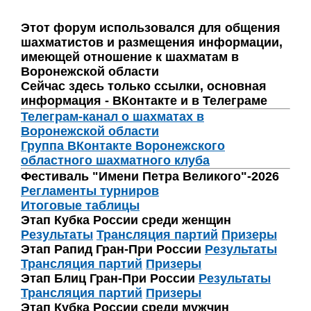
Этот форум использовался для общения
шахматистов и размещения информации,
имеющей отношение к шахматам в
Воронежской области
Сейчас здесь только ссылки, основная
информация - ВКонтакте и в Телеграме
Телеграм-канал о шахматах в
Воронежской области
Группа ВКонтакте Воронежского
областного шахматного клуба
Фестиваль "Имени Петра Великого"-2026
Регламенты турниров
Итоговые таблицы
Этап Кубка России среди женщин
Результаты
Трансляция партий
Призеры
Этап Рапид Гран-При России
Результаты
Трансляция партий
Призеры
Этап Блиц Гран-При России
Результаты
Трансляция партий
Призеры
Этап Кубка России среди мужчин