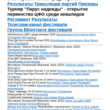
Результаты
Трансляция партий
Призеры
Турнир "Парус надежды" - открытое
первенство ЦФО среди инвалидов
Регламент
Результаты
Телеграм-канал фестиваля
Группа ВКонтакте фестиваля
Чемпионаты ЦФО среди женщин-2026
Жеребьевки и результаты
Фото
Положения
Материалы
Этап Детского кубка России-2026
Жеребьевки и результаты
Фото
Много
фото
Положение
Фестиваль "Имени Петра Великого" (Воронеж, июнь 2024)
Предварительная регистрация
Жеребьевки, результаты, списки заявок
Трансляция партий
Классика
Рапид
Блиц
Этап ДКР (Воронеж, май 2024)
Жеребьевки и результаты
Фестиваль Петровский (Воронеж, июнь 2023)
Telegram-канал
Группа
ВКонтакте
Этап Детского Кубка России 7-12 июня
Результаты
Трансляции
Регламент
Этап Рапид Гран-При России 13-14 июня
Результаты
Трансляции
Регламент
Этап Блиц Гран-При России 15 июня
Результаты
Трансляции
Регламент
Этап Кубка России 16-24 июня
Результаты
Трансляции
Регламент
Турнир Б 10-14 ноября
Жеребьевки и результаты
Положение
Актуальная
информация
Парус надежды 16-22 июня
Результаты
Положение
Блицтурнир 12 июня
Результаты
Судейский семинар
Список участников
Регистрация
Фестиваль Петровский (Воронеж, июнь 2022)
Анонс на сайте ФШР
Telegram-канал
Группа ВКонтакте
Форма для регистрации
Жеребьевки и результаты
Турнир A (10-17 июня)
Быстрые шахматы (18 июня)
Блицтурнир (19 июня)
Турнир B (20-26 июня)