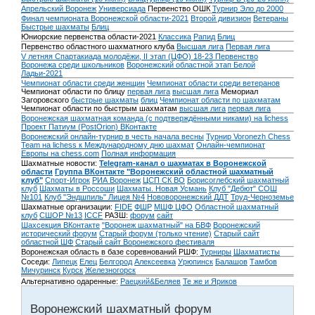
Апрельский Воронеж
Универсиада
Первенство ОШК
Турнир Эло до 2000
Финал чемпионата Воронежской области-2021
Второй дивизион
Ветераны
Быстрые шахматы
Блиц
Юниорские первенства области-2021
Классика
Рапид
Блиц
Первенство областного шахматного клуба
Высшая лига
Первая лига
V летняя Спартакиада молодёжи, II этап (ЦФО) 18-23
Первенство
Воронежа среди школьников
Воронежский областной этап Белой
Ладьи-2021
Чемпионат области среди женщин
Чемпионат области среди ветеранов
Чемпионат области по блицу
первая лига
высшая лига
Мемориал
Загоровского
быстрые шахматы
блиц
Чемпионат области по шахматам
Чемпионат области по быстрым шахматам
высшая лига
первая лига
Воронежская шахматная команда (с подтверждёнными никами) на lichess
Проект Патиум (PostOrion) ВКонтакте
Воронежский онлайн-турнир в честь начала весны
Турнир Voronezh Chess
Team на lichess к Международному дню шахмат
Онлайн-чемпионат
Европы на chess.com
Полная информация
Шахматные новости:
Telegram-канал о шахматах в Воронежской
области
Группа ВКонтакте "Воронежский областной шахматный
клуб"
Спорт-Игрок
РИА Воронеж
ЦСП СК ВО
Борисоглебский шахматный
клуб
Шахматы в Россоши
Шахматы. Новая Усмань
Клуб "Дебют" СОШ
№101
Клуб "Эндшпиль" Лицея №4
Нововоронежский ДДТ
Труд-Черноземье
Шахматные организации:
FIDE
ФШР
МШФ ЦФО
Областной шахматный
клуб
СШОР №13
ICCF
РАЗШ:
форум
сайт
Шахсекция ВКонтакте
"Воронеж шахматный" на БВФ
Воронежский
исторический форум
Cтарый форум (только чтение)
Старый сайт
областной ШФ
Старый сайт Воронежского фестиваля
Воронежская область в базе соревнований РШФ:
Турниры
Шахматисты
Соседи:
Липецк
Елец
Белгород
Алексеевка
Урюпинск
Балашов
Тамбов
Мичуринск
Курск
Железногорск
Альтернативно одаренные:
Раецкий&Беляев
Те же и Яриков
Воронежский шахматный форум