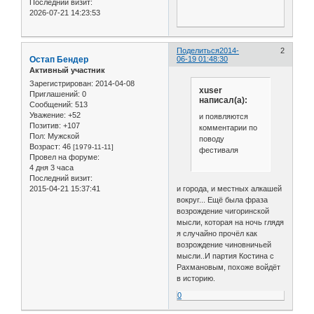
Последний визит:
2026-07-21 14:23:53
Поделиться
2014-
2
Остап Бендер
06-19 01:48:30
Активный участник
Зарегистрирован
: 2014-04-08
xuser
Приглашений:
0
написал(а):
Сообщений:
513
Уважение:
+52
и появляются
Позитив:
+107
комментарии по
Пол:
Мужской
поводу
Возраст:
46
[1979-11-11]
фестиваля
Провел на форуме:
4 дня 3 часа
Последний визит:
и города, и местных алкашей
2015-04-21 15:37:41
вокруг... Ещё была фраза
возрождение чигоринской
мысли, которая на ночь глядя
я случайно прочёл как
возрождение чиновничьей
мысли..И партия Костина с
Рахмановым, похоже войдёт
в историю.
0