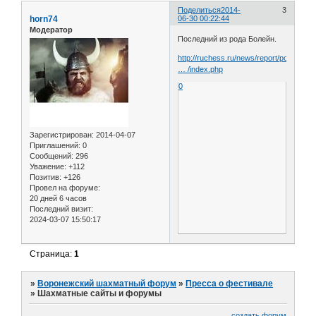
Поделиться
2014-
3
horn74
06-30 00:22:44
Модератор
Последний из рода Болейн.
http://ruchess.ru/news/report/poslednij
… /index.php
0
Зарегистрирован
: 2014-04-07
Приглашений:
0
Сообщений:
296
Уважение:
+112
Позитив:
+126
Провел на форуме:
20 дней 6 часов
Последний визит:
2024-03-07 15:50:17
Страница:
1
»
Воронежский шахматный форум
»
Пресса о фестивале
»
Шахматные сайты и форумы
создать форум