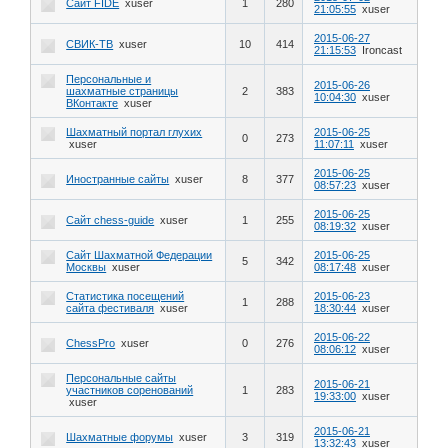
Сайт FIDE
xuser
1
280
21:05:55
xuser
2015-06-27
СВИК-ТВ
xuser
10
414
21:15:53
Ironcast
Персональные и
2015-06-26
шахматные страницы
2
383
10:04:30
xuser
ВКонтакте
xuser
Шахматный портал глухих
2015-06-25
0
273
xuser
11:07:11
xuser
2015-06-25
Иностранные сайты
xuser
8
377
08:57:23
xuser
2015-06-25
Сайт chess-guide
xuser
1
255
08:19:32
xuser
Сайт Шахматной Федерации
2015-06-25
5
342
Москвы
xuser
08:17:48
xuser
Статистика посещений
2015-06-23
1
288
сайта фестиваля
xuser
18:30:44
xuser
2015-06-22
ChessPro
xuser
0
276
08:06:12
xuser
Персональные сайты
2015-06-21
участников соренований
1
283
19:33:00
xuser
xuser
2015-06-21
Шахматные форумы
xuser
3
319
13:32:43
xuser