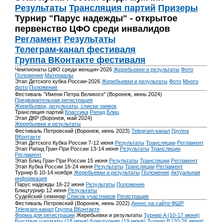
Результаты
Трансляция партий
Призеры
Турнир "Парус надежды" - открытое
первенство ЦФО среди инвалидов
Регламент
Результаты
Телеграм-канал фестиваля
Группа ВКонтакте фестиваля
Чемпионаты ЦФО среди женщин-2026
Жеребьевки и результаты
Фото
Положения
Материалы
Этап Детского кубка России-2026
Жеребьевки и результаты
Фото
Много
фото
Положение
Фестиваль "Имени Петра Великого" (Воронеж, июнь 2024)
Предварительная регистрация
Жеребьевки, результаты, списки заявок
Трансляция партий
Классика
Рапид
Блиц
Этап ДКР (Воронеж, май 2024)
Жеребьевки и результаты
Фестиваль Петровский (Воронеж, июнь 2023)
Telegram-канал
Группа
ВКонтакте
Этап Детского Кубка России 7-12 июня
Результаты
Трансляции
Регламент
Этап Рапид Гран-При России 13-14 июня
Результаты
Трансляции
Регламент
Этап Блиц Гран-При России 15 июня
Результаты
Трансляции
Регламент
Этап Кубка России 16-24 июня
Результаты
Трансляции
Регламент
Турнир Б 10-14 ноября
Жеребьевки и результаты
Положение
Актуальная
информация
Парус надежды 16-22 июня
Результаты
Положение
Блицтурнир 12 июня
Результаты
Судейский семинар
Список участников
Регистрация
Фестиваль Петровский (Воронеж, июнь 2022)
Анонс на сайте ФШР
Telegram-канал
Группа ВКонтакте
Форма для регистрации
Жеребьевки и результаты
Турнир A (10-17 июня)
Быстрые шахматы (18 июня)
Блицтурнир (19 июня)
Турнир B (20-26 июня)