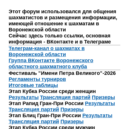
Этот форум использовался для общения
шахматистов и размещения информации,
имеющей отношение к шахматам в
Воронежской области
Сейчас здесь только ссылки, основная
информация - ВКонтакте и в Телеграме
Телеграм-канал о шахматах в
Воронежской области
Группа ВКонтакте Воронежского
областного шахматного клуба
Фестиваль "Имени Петра Великого"-2026
Регламенты турниров
Итоговые таблицы
Этап Кубка России среди женщин
Результаты
Трансляция партий
Призеры
Этап Рапид Гран-При России
Результаты
Трансляция партий
Призеры
Этап Блиц Гран-При России
Результаты
Трансляция партий
Призеры
Этап Кубка России среди мужчин