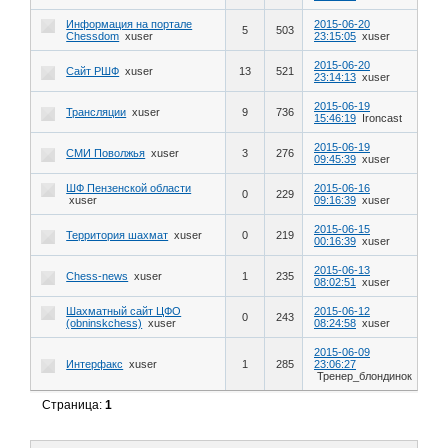
Информация на портале
2015-06-20
5
503
Chessdom
xuser
23:15:05
xuser
2015-06-20
Сайт РШФ
xuser
13
521
23:14:13
xuser
2015-06-19
Трансляции
xuser
9
736
15:46:19
Ironcast
2015-06-19
СМИ Поволжья
xuser
3
276
09:45:39
xuser
ШФ Пензенской области
2015-06-16
0
229
xuser
09:16:39
xuser
2015-06-15
Территория шахмат
xuser
0
219
00:16:39
xuser
2015-06-13
Chess-news
xuser
1
235
08:02:51
xuser
Шахматный сайт ЦФО
2015-06-12
0
243
(obninskchess)
xuser
08:24:58
xuser
2015-06-09
Интерфакс
xuser
1
285
23:06:27
Тренер_блондинок
Страница:
1