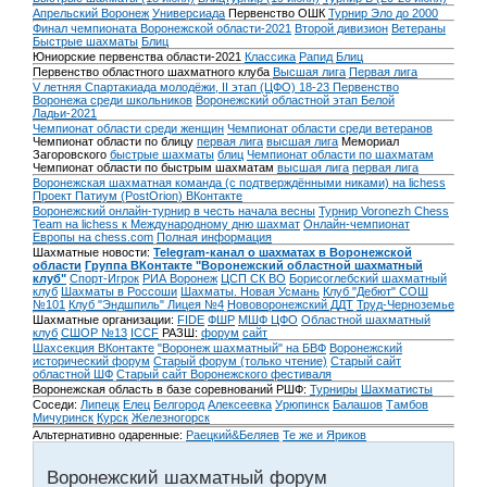
Апрельский Воронеж
Универсиада
Первенство ОШК
Турнир Эло до 2000
Финал чемпионата Воронежской области-2021
Второй дивизион
Ветераны
Быстрые шахматы
Блиц
Юниорские первенства области-2021
Классика
Рапид
Блиц
Первенство областного шахматного клуба
Высшая лига
Первая лига
V летняя Спартакиада молодёжи, II этап (ЦФО) 18-23
Первенство
Воронежа среди школьников
Воронежский областной этап Белой
Ладьи-2021
Чемпионат области среди женщин
Чемпионат области среди ветеранов
Чемпионат области по блицу
первая лига
высшая лига
Мемориал
Загоровского
быстрые шахматы
блиц
Чемпионат области по шахматам
Чемпионат области по быстрым шахматам
высшая лига
первая лига
Воронежская шахматная команда (с подтверждёнными никами) на lichess
Проект Патиум (PostOrion) ВКонтакте
Воронежский онлайн-турнир в честь начала весны
Турнир Voronezh Chess
Team на lichess к Международному дню шахмат
Онлайн-чемпионат
Европы на chess.com
Полная информация
Шахматные новости:
Telegram-канал о шахматах в Воронежской
области
Группа ВКонтакте "Воронежский областной шахматный
клуб"
Спорт-Игрок
РИА Воронеж
ЦСП СК ВО
Борисоглебский шахматный
клуб
Шахматы в Россоши
Шахматы. Новая Усмань
Клуб "Дебют" СОШ
№101
Клуб "Эндшпиль" Лицея №4
Нововоронежский ДДТ
Труд-Черноземье
Шахматные организации:
FIDE
ФШР
МШФ ЦФО
Областной шахматный
клуб
СШОР №13
ICCF
РАЗШ:
форум
сайт
Шахсекция ВКонтакте
"Воронеж шахматный" на БВФ
Воронежский
исторический форум
Cтарый форум (только чтение)
Старый сайт
областной ШФ
Старый сайт Воронежского фестиваля
Воронежская область в базе соревнований РШФ:
Турниры
Шахматисты
Соседи:
Липецк
Елец
Белгород
Алексеевка
Урюпинск
Балашов
Тамбов
Мичуринск
Курск
Железногорск
Альтернативно одаренные:
Раецкий&Беляев
Те же и Яриков
Воронежский шахматный форум